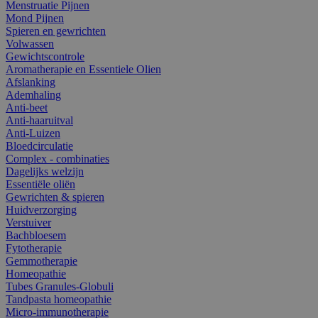
Menstruatie Pijnen
Mond Pijnen
Spieren en gewrichten
Volwassen
Gewichtscontrole
Aromatherapie en Essentiele Olien
Afslanking
Ademhaling
Anti-beet
Anti-haaruitval
Anti-Luizen
Bloedcirculatie
Complex - combinaties
Dagelijks welzijn
Essentiële oliën
Gewrichten & spieren
Huidverzorging
Verstuiver
Bachbloesem
Fytotherapie
Gemmotherapie
Homeopathie
Tubes Granules-Globuli
Tandpasta homeopathie
Micro-immunotherapie