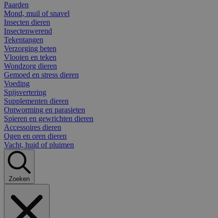
Paarden
Mond, muil of snavel
Insecten dieren
Insectenwerend
Tekentangen
Verzorging beten
Vlooien en teken
Wondzorg dieren
Gemoed en stress dieren
Voeding
Spijsvertering
Supplementen dieren
Ontworming en parasieten
Spieren en gewrichten dieren
Accessoires dieren
Ogen en oren dieren
Vacht, huid of pluimen
Zoeken