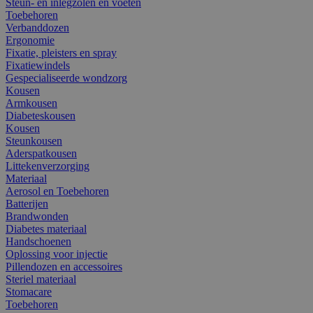
Steun- en inlegzolen en voeten
Toebehoren
Verbanddozen
Ergonomie
Fixatie, pleisters en spray
Fixatiewindels
Gespecialiseerde wondzorg
Kousen
Armkousen
Diabeteskousen
Kousen
Steunkousen
Aderspatkousen
Littekenverzorging
Materiaal
Aerosol en Toebehoren
Batterijen
Brandwonden
Diabetes materiaal
Handschoenen
Oplossing voor injectie
Pillendozen en accessoires
Steriel materiaal
Stomacare
Toebehoren