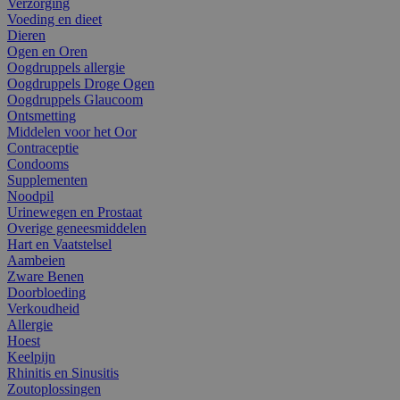
Verzorging
Voeding en dieet
Dieren
Ogen en Oren
Oogdruppels allergie
Oogdruppels Droge Ogen
Oogdruppels Glaucoom
Ontsmetting
Middelen voor het Oor
Contraceptie
Condooms
Supplementen
Noodpil
Urinewegen en Prostaat
Overige geneesmiddelen
Hart en Vaatstelsel
Aambeien
Zware Benen
Doorbloeding
Verkoudheid
Allergie
Hoest
Keelpijn
Rhinitis en Sinusitis
Zoutoplossingen