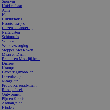
Snurken
Huid en haar
Acne
Haar
Huidirritaties
Koortsblaasjes
Luizen behandeling
Nagelbijten
Schimmels
Wratten
Wondverzorging
Stoppen Met Roken
Maag en Darm
Braken en Misselijkheid
Diarree
Krampen
Laxeeringsmiddelen
Levertherapie
Maagzuur
Probiotica supplement
Reisapotheek
Ontwormen
Pijn en Koorts
Antimigraine
Kinderen