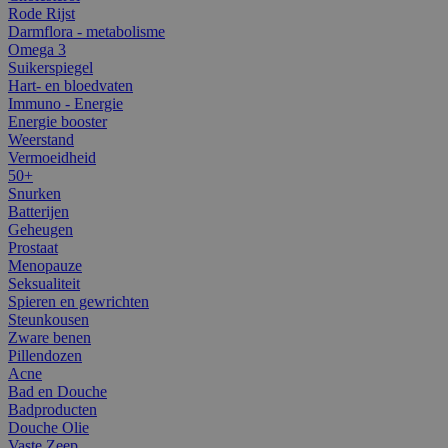
Rode Rijst
Darmflora - metabolisme
Omega 3
Suikerspiegel
Hart- en bloedvaten
Immuno - Energie
Energie booster
Weerstand
Vermoeidheid
50+
Snurken
Batterijen
Geheugen
Prostaat
Menopauze
Seksualiteit
Spieren en gewrichten
Steunkousen
Zware benen
Pillendozen
Acne
Bad en Douche
Badproducten
Douche Olie
Vaste Zeep