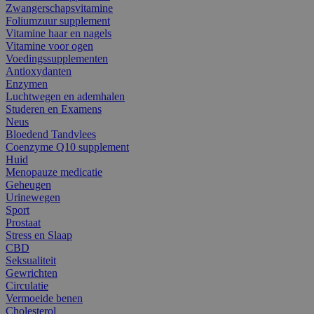
Zwangerschapsvitamine
Foliumzuur supplement
Vitamine haar en nagels
Vitamine voor ogen
Voedingssupplementen
Antioxydanten
Enzymen
Luchtwegen en ademhalen
Studeren en Examens
Neus
Bloedend Tandvlees
Coenzyme Q10 supplement
Huid
Menopauze medicatie
Geheugen
Urinewegen
Sport
Prostaat
Stress en Slaap
CBD
Seksualiteit
Gewrichten
Circulatie
Vermoeide benen
Cholesterol