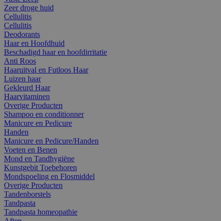
Zeer droge huid
Cellulitis
Cellulitis
Deodorants
Haar en Hoofdhuid
Beschadigd haar en hoofdirritatie
Anti Roos
Haaruitval en Futloos Haar
Luizen haar
Gekleurd Haar
Haarvitaminen
Overige Producten
Shampoo en conditionner
Manicure en Pedicure
Handen
Manicure en Pedicure/Handen
Voeten en Benen
Mond en Tandhygiëne
Kunstgebit Toebehoren
Mondspoeling en Flosmiddel
Overige Producten
Tandenborstels
Tandpasta
Tandpasta homeopathie
Aften