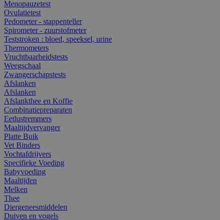
Menopauzetest
Ovulatietest
Pedometer - stappenteller
Spirometer - zuurstofmeter
Teststroken : bloed, speeksel, urine
Thermometers
Vruchtbaarheidstests
Weegschaal
Zwangerschapstests
Afslanken
Afslanken
Afslankthee en Koffie
Combinatiepreparaten
Eetlustremmers
Maaltijdvervanger
Platte Buik
Vet Binders
Vochtafdrijvers
Specifieke Voeding
Babyvoeding
Maaltijden
Melken
Thee
Diergeneesmiddelen
Duiven en vogels