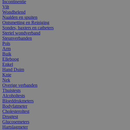
Incontinentie
Vilt
Wondhelend
Naalden en spuiten
Ontsmetting en Reiniging
Sondes, baxters en catheters
Steriel wondverband
Steunverbanden
Pols
Arm
Buik
Elleboog
Enkel
Hand Duim
Knie
Nek
Overige verbanden
Thuistests
Alcoholtests
Bloeddrukmeters
Bodyfatmeter
Cholesteroltest
Drugtest
Glucosemeters
Hartslagmeter