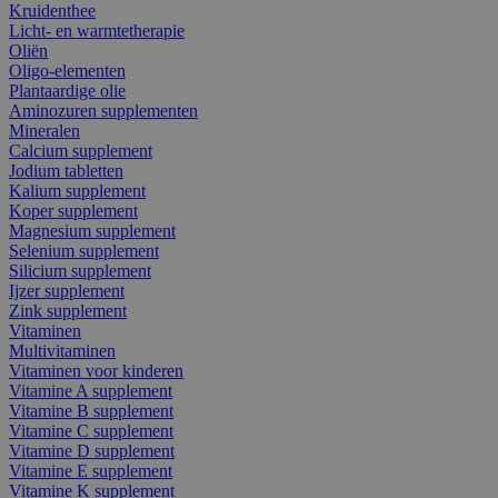
Kruidenthee
Licht- en warmtetherapie
Oliën
Oligo-elementen
Plantaardige olie
Aminozuren supplementen
Mineralen
Calcium supplement
Jodium tabletten
Kalium supplement
Koper supplement
Magnesium supplement
Selenium supplement
Silicium supplement
Ijzer supplement
Zink supplement
Vitaminen
Multivitaminen
Vitaminen voor kinderen
Vitamine A supplement
Vitamine B supplement
Vitamine C supplement
Vitamine D supplement
Vitamine E supplement
Vitamine K supplement