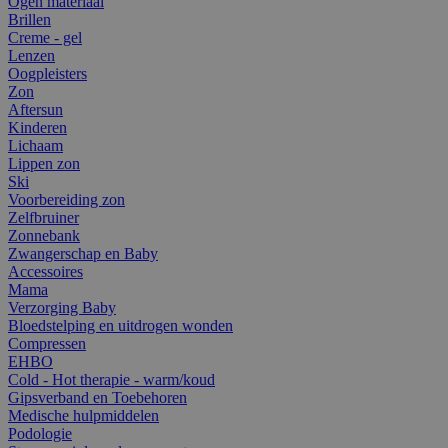
Ogen materiaal
Brillen
Creme - gel
Lenzen
Oogpleisters
Zon
Aftersun
Kinderen
Lichaam
Lippen zon
Ski
Voorbereiding zon
Zelfbruiner
Zonnebank
Zwangerschap en Baby
Accessoires
Mama
Verzorging Baby
Bloedstelping en uitdrogen wonden
Compressen
EHBO
Cold - Hot therapie - warm/koud
Gipsverband en Toebehoren
Medische hulpmiddelen
Podologie