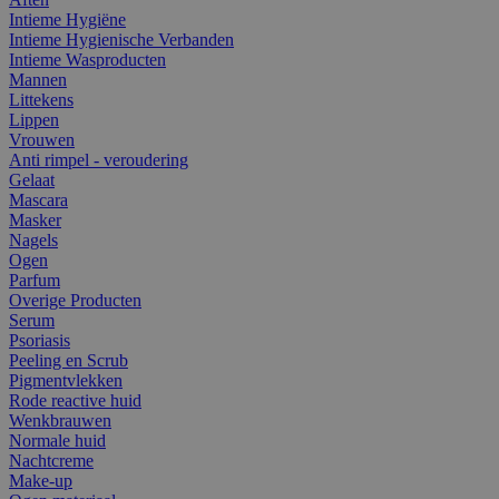
Intieme Hygiëne
Intieme Hygienische Verbanden
Intieme Wasproducten
Mannen
Littekens
Lippen
Vrouwen
Anti rimpel - veroudering
Gelaat
Mascara
Masker
Nagels
Ogen
Parfum
Overige Producten
Serum
Psoriasis
Peeling en Scrub
Pigmentvlekken
Rode reactive huid
Wenkbrauwen
Normale huid
Nachtcreme
Make-up