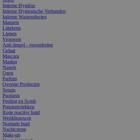
Intieme Hygiëne
Intieme Hygienische Verbanden
Intieme Wasproducten
Mannen
Littekens
Lippen
Vrouwen
Anti rimpel - veroudering
Gelaat
Mascara
Masker
Nagels
Ogen
Parfum
Overige Producten
Serum
Psoriasis
Peeling en Scrub
Pigmentvlekken
Rode reactive huid
Wenkbrauwen
Normale huid
Nachtcreme
Make-up