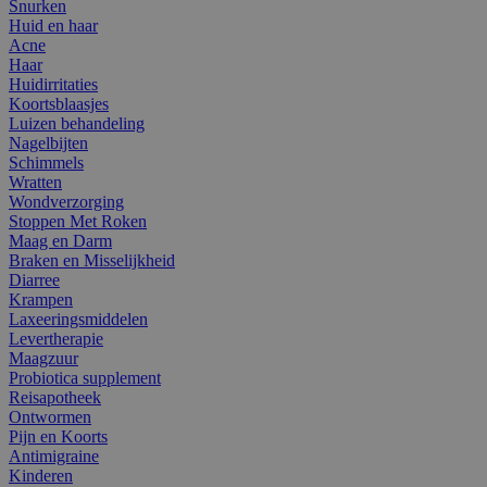
Snurken
Huid en haar
Acne
Haar
Huidirritaties
Koortsblaasjes
Luizen behandeling
Nagelbijten
Schimmels
Wratten
Wondverzorging
Stoppen Met Roken
Maag en Darm
Braken en Misselijkheid
Diarree
Krampen
Laxeeringsmiddelen
Levertherapie
Maagzuur
Probiotica supplement
Reisapotheek
Ontwormen
Pijn en Koorts
Antimigraine
Kinderen