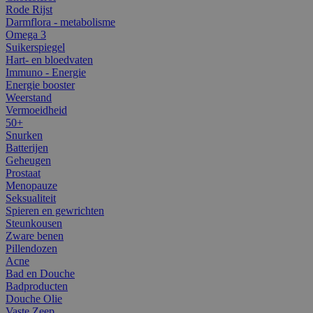
Rode Rijst
Darmflora - metabolisme
Omega 3
Suikerspiegel
Hart- en bloedvaten
Immuno - Energie
Energie booster
Weerstand
Vermoeidheid
50+
Snurken
Batterijen
Geheugen
Prostaat
Menopauze
Seksualiteit
Spieren en gewrichten
Steunkousen
Zware benen
Pillendozen
Acne
Bad en Douche
Badproducten
Douche Olie
Vaste Zeep