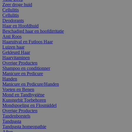
Zeer droge huid
Cellulitis
Cellulitis
Deodorants
Haar en Hoofdhuid
Beschadigd haar en hoofdirritatie
Anti Roos
Haaruitval en Futloos Haar
Luizen haar
Gekleurd Haar
Haarvitaminen
Overige Producten
Shampoo en conditionner
Manicure en Pedicure
Handen
Manicure en Pedicure/Handen
Voeten en Benen
Mond en Tandhygiëne
Kunstgebit Toebehoren
Mondspoeling en Flosmiddel
Overige Producten
Tandenborstels
Tandpasta
Tandpasta homeopathie
Aften