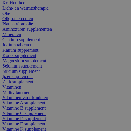
Kruidenthee
Licht- en warmtetherapie
Oliën
Oligo-elementen
Plantaardige olie
Aminozuren supplementen
Mineralen
Calcium supplement
Jodium tabletten
Kalium supplement
Koper supplement
Magnesium supplement
Selenium supplement
Silicium supplement
Ijzer supplement
Zink supplement
Vitaminen
Multivitaminen
Vitaminen voor kinderen
Vitamine A supplement
Vitamine B supplement
Vitamine C supplement
Vitamine D supplement
Vitamine E supplement
Vitamine K supplement