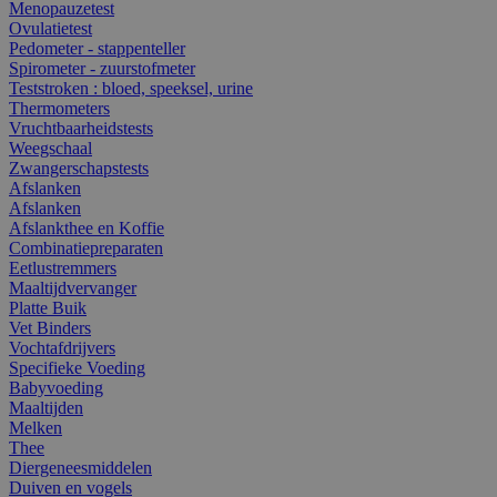
Menopauzetest
Ovulatietest
Pedometer - stappenteller
Spirometer - zuurstofmeter
Teststroken : bloed, speeksel, urine
Thermometers
Vruchtbaarheidstests
Weegschaal
Zwangerschapstests
Afslanken
Afslanken
Afslankthee en Koffie
Combinatiepreparaten
Eetlustremmers
Maaltijdvervanger
Platte Buik
Vet Binders
Vochtafdrijvers
Specifieke Voeding
Babyvoeding
Maaltijden
Melken
Thee
Diergeneesmiddelen
Duiven en vogels