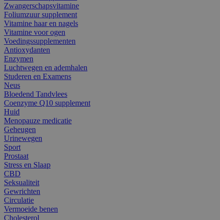
Zwangerschapsvitamine
Foliumzuur supplement
Vitamine haar en nagels
Vitamine voor ogen
Voedingssupplementen
Antioxydanten
Enzymen
Luchtwegen en ademhalen
Studeren en Examens
Neus
Bloedend Tandvlees
Coenzyme Q10 supplement
Huid
Menopauze medicatie
Geheugen
Urinewegen
Sport
Prostaat
Stress en Slaap
CBD
Seksualiteit
Gewrichten
Circulatie
Vermoeide benen
Cholesterol