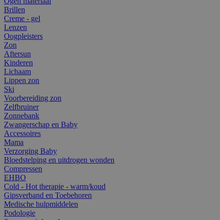
Ogen materiaal
Brillen
Creme - gel
Lenzen
Oogpleisters
Zon
Aftersun
Kinderen
Lichaam
Lippen zon
Ski
Voorbereiding zon
Zelfbruiner
Zonnebank
Zwangerschap en Baby
Accessoires
Mama
Verzorging Baby
Bloedstelping en uitdrogen wonden
Compressen
EHBO
Cold - Hot therapie - warm/koud
Gipsverband en Toebehoren
Medische hulpmiddelen
Podologie