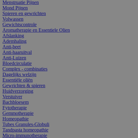
Menstruatie Pijnen
Mond Pijnen
Spieren en gewrichten
Volwassen
Gewichtscontrole
Aromatherapie en Essentiele Olien
Afslanking
Ademhaling
Anti-beet
Anti-haaruitval
Anti-Luizen
Bloedcirculatie
Complex - combinaties
Dagelijks welzijn
Essentiële oliën
Gewrichten & spieren
Huidverzorging
Verstuiver
Bachbloesem
Fytotherapie
Gemmotherapie
Homeopathie
Tubes Granules-Globuli
Tandpasta homeopathie
Micro-immunotherapie