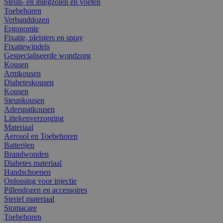
Steun- en inlegzolen en voeten
Toebehoren
Verbanddozen
Ergonomie
Fixatie, pleisters en spray
Fixatiewindels
Gespecialiseerde wondzorg
Kousen
Armkousen
Diabeteskousen
Kousen
Steunkousen
Aderspatkousen
Littekenverzorging
Materiaal
Aerosol en Toebehoren
Batterijen
Brandwonden
Diabetes materiaal
Handschoenen
Oplossing voor injectie
Pillendozen en accessoires
Steriel materiaal
Stomacare
Toebehoren