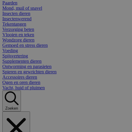
Paarden
Mond, muil of snavel
Insecten dieren
Insectenwerend
Tekentangen
Verzorging beten
Vlooien en teken
Wondzorg dieren
Gemoed en stress dieren
Voeding
Spijsvertering
Supplementen dieren
Ontworming en parasieten
Spieren en gewrichten dieren
Accessoires dieren
Ogen en oren dieren
Vacht, huid of pluimen
Zoeken