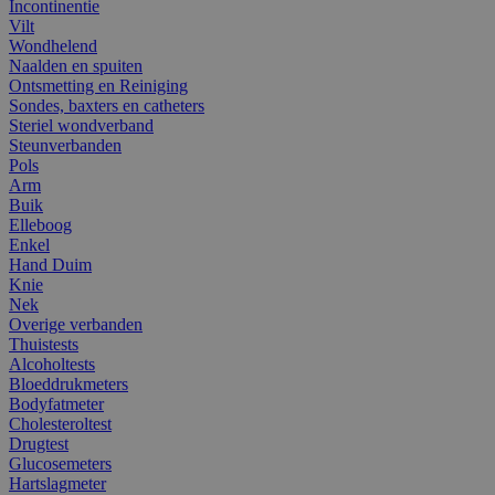
Incontinentie
Vilt
Wondhelend
Naalden en spuiten
Ontsmetting en Reiniging
Sondes, baxters en catheters
Steriel wondverband
Steunverbanden
Pols
Arm
Buik
Elleboog
Enkel
Hand Duim
Knie
Nek
Overige verbanden
Thuistests
Alcoholtests
Bloeddrukmeters
Bodyfatmeter
Cholesteroltest
Drugtest
Glucosemeters
Hartslagmeter