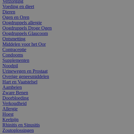
Verzorging
Voeding en dieet
Dieren
Ogen en Oren
Oogdruppels allergie
Oogdruppels Droge Ogen
Oogdruppels Glaucoom
Ontsmetting
Middelen voor het Oor
Contraceptie
Condooms
Supplementen
Noodpil
Urinewegen en Prostaat
Overige geneesmiddelen
Hart en Vaatstelsel
Aambeien
Zware Benen
Doorbloeding
Verkoudheid
Allergie
Hoest
Keelpijn
Rhinitis en Sinusitis
Zoutoplossingen