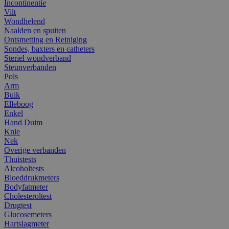
Incontinentie
Vilt
Wondhelend
Naalden en spuiten
Ontsmetting en Reiniging
Sondes, baxters en catheters
Steriel wondverband
Steunverbanden
Pols
Arm
Buik
Elleboog
Enkel
Hand Duim
Knie
Nek
Overige verbanden
Thuistests
Alcoholtests
Bloeddrukmeters
Bodyfatmeter
Cholesteroltest
Drugtest
Glucosemeters
Hartslagmeter