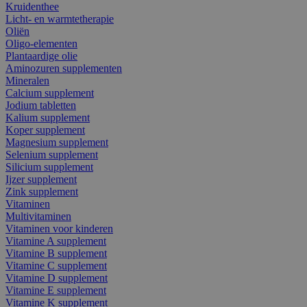
Kruidenthee
Licht- en warmtetherapie
Oliën
Oligo-elementen
Plantaardige olie
Aminozuren supplementen
Mineralen
Calcium supplement
Jodium tabletten
Kalium supplement
Koper supplement
Magnesium supplement
Selenium supplement
Silicium supplement
Ijzer supplement
Zink supplement
Vitaminen
Multivitaminen
Vitaminen voor kinderen
Vitamine A supplement
Vitamine B supplement
Vitamine C supplement
Vitamine D supplement
Vitamine E supplement
Vitamine K supplement