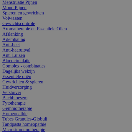
Menstruatie Pijnen
Mond Pijnen
Spieren en gewrichten
Volwassen
Gewichtscontrole
Aromatherapie en Essentiele Olien
Afslanking
Ademhaling
Anti-beet
Anti-haaruitval
Anti-Luizen
Bloedcirculatie
Complex - combinaties
Dagelijks welzijn
Essentiële oliën
Gewrichten & spieren
Huidverzorging
Verstuiver
Bachbloesem
Fytotherapie
Gemmotherapie
Homeopathie
Tubes Granules-Globuli
Tandpasta homeopathie
Micro-immunotherapie