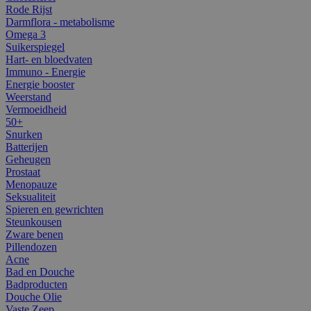
Rode Rijst
Darmflora - metabolisme
Omega 3
Suikerspiegel
Hart- en bloedvaten
Immuno - Energie
Energie booster
Weerstand
Vermoeidheid
50+
Snurken
Batterijen
Geheugen
Prostaat
Menopauze
Seksualiteit
Spieren en gewrichten
Steunkousen
Zware benen
Pillendozen
Acne
Bad en Douche
Badproducten
Douche Olie
Vaste Zeep