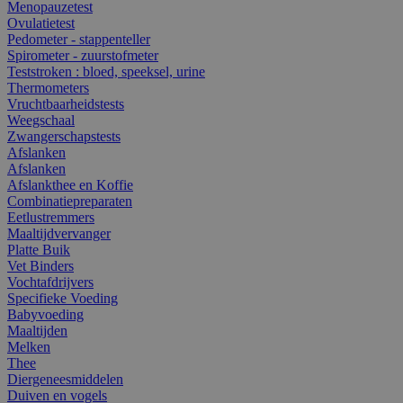
Menopauzetest
Ovulatietest
Pedometer - stappenteller
Spirometer - zuurstofmeter
Teststroken : bloed, speeksel, urine
Thermometers
Vruchtbaarheidstests
Weegschaal
Zwangerschapstests
Afslanken
Afslanken
Afslankthee en Koffie
Combinatiepreparaten
Eetlustremmers
Maaltijdvervanger
Platte Buik
Vet Binders
Vochtafdrijvers
Specifieke Voeding
Babyvoeding
Maaltijden
Melken
Thee
Diergeneesmiddelen
Duiven en vogels