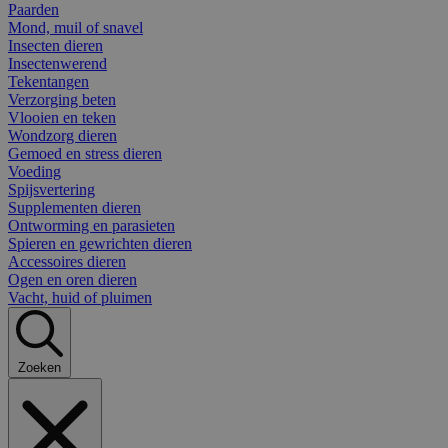
Paarden
Mond, muil of snavel
Insecten dieren
Insectenwerend
Tekentangen
Verzorging beten
Vlooien en teken
Wondzorg dieren
Gemoed en stress dieren
Voeding
Spijsvertering
Supplementen dieren
Ontworming en parasieten
Spieren en gewrichten dieren
Accessoires dieren
Ogen en oren dieren
Vacht, huid of pluimen
Zoeken