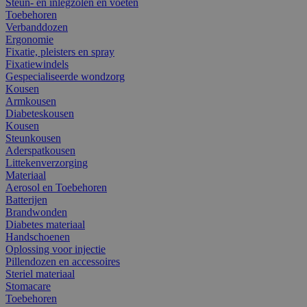
Steun- en inlegzolen en voeten
Toebehoren
Verbanddozen
Ergonomie
Fixatie, pleisters en spray
Fixatiewindels
Gespecialiseerde wondzorg
Kousen
Armkousen
Diabeteskousen
Kousen
Steunkousen
Aderspatkousen
Littekenverzorging
Materiaal
Aerosol en Toebehoren
Batterijen
Brandwonden
Diabetes materiaal
Handschoenen
Oplossing voor injectie
Pillendozen en accessoires
Steriel materiaal
Stomacare
Toebehoren