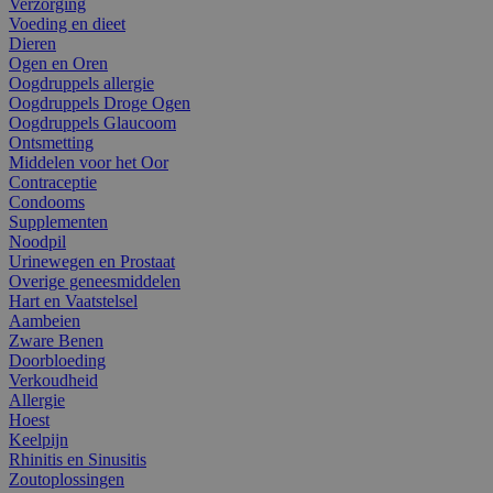
Verzorging
Voeding en dieet
Dieren
Ogen en Oren
Oogdruppels allergie
Oogdruppels Droge Ogen
Oogdruppels Glaucoom
Ontsmetting
Middelen voor het Oor
Contraceptie
Condooms
Supplementen
Noodpil
Urinewegen en Prostaat
Overige geneesmiddelen
Hart en Vaatstelsel
Aambeien
Zware Benen
Doorbloeding
Verkoudheid
Allergie
Hoest
Keelpijn
Rhinitis en Sinusitis
Zoutoplossingen