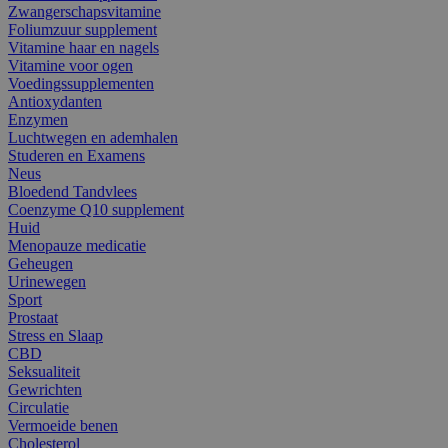
Zwangerschapsvitamine
Foliumzuur supplement
Vitamine haar en nagels
Vitamine voor ogen
Voedingssupplementen
Antioxydanten
Enzymen
Luchtwegen en ademhalen
Studeren en Examens
Neus
Bloedend Tandvlees
Coenzyme Q10 supplement
Huid
Menopauze medicatie
Geheugen
Urinewegen
Sport
Prostaat
Stress en Slaap
CBD
Seksualiteit
Gewrichten
Circulatie
Vermoeide benen
Cholesterol