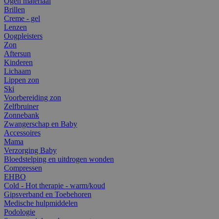
Ogen materiaal
Brillen
Creme - gel
Lenzen
Oogpleisters
Zon
Aftersun
Kinderen
Lichaam
Lippen zon
Ski
Voorbereiding zon
Zelfbruiner
Zonnebank
Zwangerschap en Baby
Accessoires
Mama
Verzorging Baby
Bloedstelping en uitdrogen wonden
Compressen
EHBO
Cold - Hot therapie - warm/koud
Gipsverband en Toebehoren
Medische hulpmiddelen
Podologie