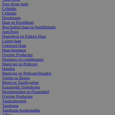
Zeer droge huid
Cellulitis
Cellulitis
Deodorants
Haar en Hoofdhuid
Beschadigd haar en hoofdirritatie
Anti Roos
Haaruitval en Futloos Haar
Luizen haar
Gekleurd Haar
Haarvitaminen
Overige Producten
Shampoo en conditionner
Manicure en Pedicure
Handen
Manicure en Pedicure/Handen
Voeten en Benen
Mond en Tandhygiëne
Kunstgebit Toebehoren
Mondspoeling en Flosmiddel
Overige Producten
Tandenborstels
Tandpasta
Tandpasta homeopathie
Aften