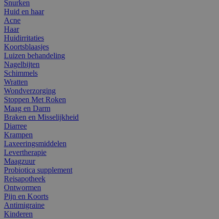
Snurken
Huid en haar
Acne
Haar
Huidirritaties
Koortsblaasjes
Luizen behandeling
Nagelbijten
Schimmels
Wratten
Wondverzorging
Stoppen Met Roken
Maag en Darm
Braken en Misselijkheid
Diarree
Krampen
Laxeeringsmiddelen
Levertherapie
Maagzuur
Probiotica supplement
Reisapotheek
Ontwormen
Pijn en Koorts
Antimigraine
Kinderen