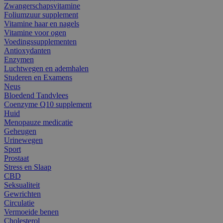
Zwangerschapsvitamine
Foliumzuur supplement
Vitamine haar en nagels
Vitamine voor ogen
Voedingssupplementen
Antioxydanten
Enzymen
Luchtwegen en ademhalen
Studeren en Examens
Neus
Bloedend Tandvlees
Coenzyme Q10 supplement
Huid
Menopauze medicatie
Geheugen
Urinewegen
Sport
Prostaat
Stress en Slaap
CBD
Seksualiteit
Gewrichten
Circulatie
Vermoeide benen
Cholesterol