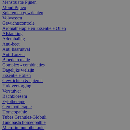
Menstruatie Pijnen
Mond Pijnen
Spieren en gewrichten
Volwassen
Gewichtscontrole
Aromatherapie en Essentiele Olien
Afslanking
Ademhaling
Anti-beet
Anti-haaruitval
Anti-Luizen
Bloedcirculatie
Complex - combinaties
Dagelijks welzijn
Essentiële oliën
Gewrichten & spieren
Huidverzorging
Verstuiver
Bachbloesem
Fytotherapie
Gemmotherapie
Homeopathie
Tubes Granules-Globuli
Tandpasta homeopathie
Micro-immunotherapie