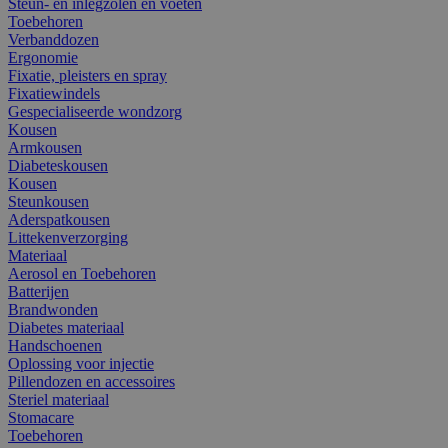
Steun- en inlegzolen en voeten
Toebehoren
Verbanddozen
Ergonomie
Fixatie, pleisters en spray
Fixatiewindels
Gespecialiseerde wondzorg
Kousen
Armkousen
Diabeteskousen
Kousen
Steunkousen
Aderspatkousen
Littekenverzorging
Materiaal
Aerosol en Toebehoren
Batterijen
Brandwonden
Diabetes materiaal
Handschoenen
Oplossing voor injectie
Pillendozen en accessoires
Steriel materiaal
Stomacare
Toebehoren