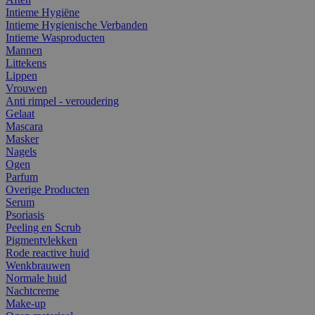
Intieme Hygiëne
Intieme Hygienische Verbanden
Intieme Wasproducten
Mannen
Littekens
Lippen
Vrouwen
Anti rimpel - veroudering
Gelaat
Mascara
Masker
Nagels
Ogen
Parfum
Overige Producten
Serum
Psoriasis
Peeling en Scrub
Pigmentvlekken
Rode reactive huid
Wenkbrauwen
Normale huid
Nachtcreme
Make-up