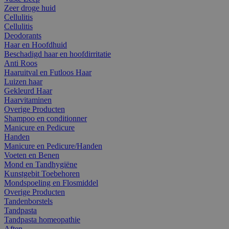
Zeer droge huid
Cellulitis
Cellulitis
Deodorants
Haar en Hoofdhuid
Beschadigd haar en hoofdirritatie
Anti Roos
Haaruitval en Futloos Haar
Luizen haar
Gekleurd Haar
Haarvitaminen
Overige Producten
Shampoo en conditionner
Manicure en Pedicure
Handen
Manicure en Pedicure/Handen
Voeten en Benen
Mond en Tandhygiëne
Kunstgebit Toebehoren
Mondspoeling en Flosmiddel
Overige Producten
Tandenborstels
Tandpasta
Tandpasta homeopathie
Aften