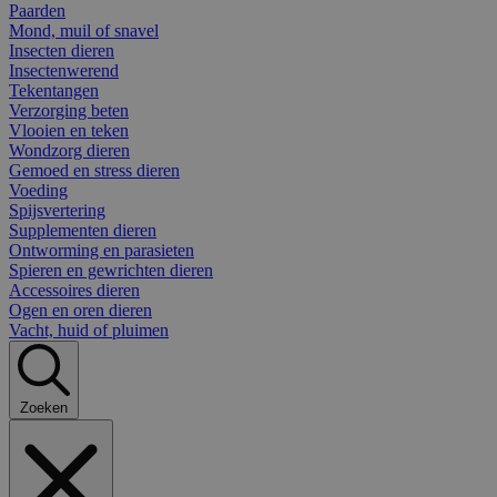
Paarden
Mond, muil of snavel
Insecten dieren
Insectenwerend
Tekentangen
Verzorging beten
Vlooien en teken
Wondzorg dieren
Gemoed en stress dieren
Voeding
Spijsvertering
Supplementen dieren
Ontworming en parasieten
Spieren en gewrichten dieren
Accessoires dieren
Ogen en oren dieren
Vacht, huid of pluimen
Zoeken