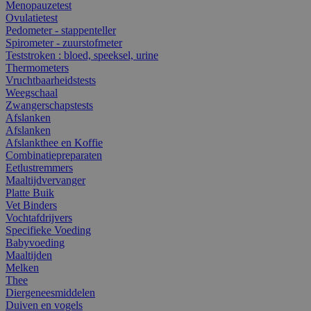
Menopauzetest
Ovulatietest
Pedometer - stappenteller
Spirometer - zuurstofmeter
Teststroken : bloed, speeksel, urine
Thermometers
Vruchtbaarheidstests
Weegschaal
Zwangerschapstests
Afslanken
Afslanken
Afslankthee en Koffie
Combinatiepreparaten
Eetlustremmers
Maaltijdvervanger
Platte Buik
Vet Binders
Vochtafdrijvers
Specifieke Voeding
Babyvoeding
Maaltijden
Melken
Thee
Diergeneesmiddelen
Duiven en vogels