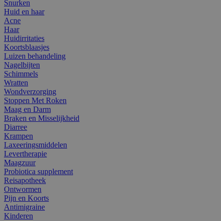
Snurken
Huid en haar
Acne
Haar
Huidirritaties
Koortsblaasjes
Luizen behandeling
Nagelbijten
Schimmels
Wratten
Wondverzorging
Stoppen Met Roken
Maag en Darm
Braken en Misselijkheid
Diarree
Krampen
Laxeeringsmiddelen
Levertherapie
Maagzuur
Probiotica supplement
Reisapotheek
Ontwormen
Pijn en Koorts
Antimigraine
Kinderen