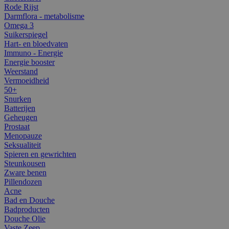
Rode Rijst
Darmflora - metabolisme
Omega 3
Suikerspiegel
Hart- en bloedvaten
Immuno - Energie
Energie booster
Weerstand
Vermoeidheid
50+
Snurken
Batterijen
Geheugen
Prostaat
Menopauze
Seksualiteit
Spieren en gewrichten
Steunkousen
Zware benen
Pillendozen
Acne
Bad en Douche
Badproducten
Douche Olie
Vaste Zeep