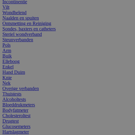
Incontinentie
Vilt
Wondhelend
Naalden en spuiten
Ontsmetting en Reiniging
Sondes, baxters en catheters
Steriel wondverband
Steunverbanden
Pols
Arm
Buik
Elleboog
Enkel
Hand Duim
Knie
Nek
Overige verbanden
Thuistests
Alcoholtests
Bloeddrukmeters
Bodyfatmeter
Cholesteroltest
Drugtest
Glucosemeters
Hartslagmeter