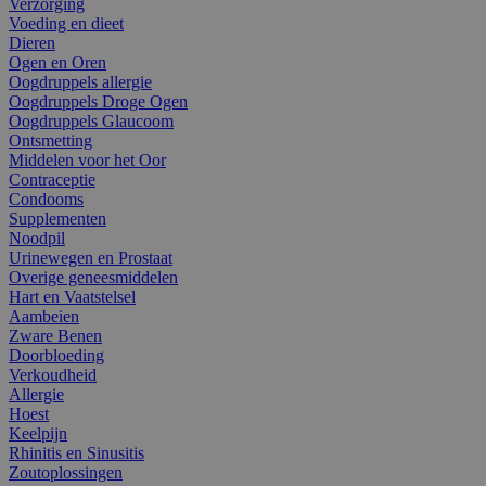
Verzorging
Voeding en dieet
Dieren
Ogen en Oren
Oogdruppels allergie
Oogdruppels Droge Ogen
Oogdruppels Glaucoom
Ontsmetting
Middelen voor het Oor
Contraceptie
Condooms
Supplementen
Noodpil
Urinewegen en Prostaat
Overige geneesmiddelen
Hart en Vaatstelsel
Aambeien
Zware Benen
Doorbloeding
Verkoudheid
Allergie
Hoest
Keelpijn
Rhinitis en Sinusitis
Zoutoplossingen