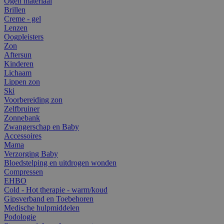
Ogen materiaal
Brillen
Creme - gel
Lenzen
Oogpleisters
Zon
Aftersun
Kinderen
Lichaam
Lippen zon
Ski
Voorbereiding zon
Zelfbruiner
Zonnebank
Zwangerschap en Baby
Accessoires
Mama
Verzorging Baby
Bloedstelping en uitdrogen wonden
Compressen
EHBO
Cold - Hot therapie - warm/koud
Gipsverband en Toebehoren
Medische hulpmiddelen
Podologie