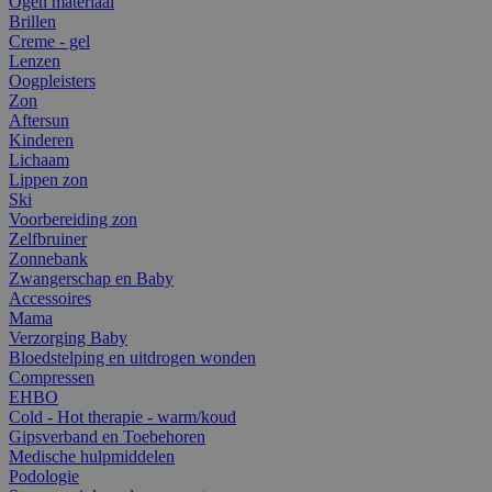
Ogen materiaal
Brillen
Creme - gel
Lenzen
Oogpleisters
Zon
Aftersun
Kinderen
Lichaam
Lippen zon
Ski
Voorbereiding zon
Zelfbruiner
Zonnebank
Zwangerschap en Baby
Accessoires
Mama
Verzorging Baby
Bloedstelping en uitdrogen wonden
Compressen
EHBO
Cold - Hot therapie - warm/koud
Gipsverband en Toebehoren
Medische hulpmiddelen
Podologie