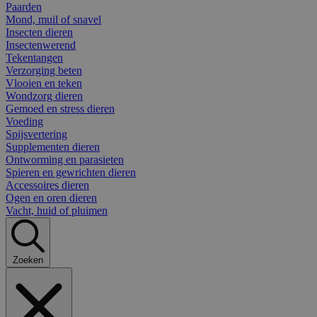
Paarden
Mond, muil of snavel
Insecten dieren
Insectenwerend
Tekentangen
Verzorging beten
Vlooien en teken
Wondzorg dieren
Gemoed en stress dieren
Voeding
Spijsvertering
Supplementen dieren
Ontworming en parasieten
Spieren en gewrichten dieren
Accessoires dieren
Ogen en oren dieren
Vacht, huid of pluimen
Zoeken