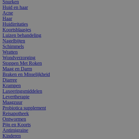
Snurken
Huid en haar
Acne
Haar
Huidirritaties
Koortsblaasjes
Luizen behandeling
Nagelbijten
Schimmels
Wratten
Wondverzorging
Stoppen Met Roken
Maag en Darm
Braken en Misselijkheid
Diarree
Krampen
Laxeeringsmiddelen
Levertherapie
Maagzuur
Probiotica supplement
Reisapotheek
Ontwormen
Pijn en Koorts
Antimigraine
Kinderen