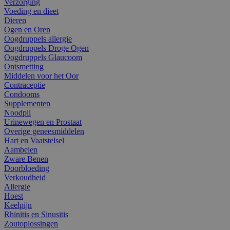
Verzorging
Voeding en dieet
Dieren
Ogen en Oren
Oogdruppels allergie
Oogdruppels Droge Ogen
Oogdruppels Glaucoom
Ontsmetting
Middelen voor het Oor
Contraceptie
Condooms
Supplementen
Noodpil
Urinewegen en Prostaat
Overige geneesmiddelen
Hart en Vaatstelsel
Aambeien
Zware Benen
Doorbloeding
Verkoudheid
Allergie
Hoest
Keelpijn
Rhinitis en Sinusitis
Zoutoplossingen