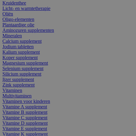
Kruidenthee
Licht- en warmtetherapie
Oliën
Oligo-elementen
Plantaardige olie
Aminozuren supplementen
Mineralen
Calcium supplement
Jodium tabletten
Kalium supplement
Koper supplement
Magnesium supplement
Selenium supplement
Silicium supplement
Ijzer supplement
Zink supplement
Vitaminen
Multivitaminen
Vitaminen voor kinderen
Vitamine A supplement
Vitamine B supplement
Vitamine C supplement
Vitamine D supplement
Vitamine E supplement
Vitamine K supplement