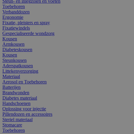
Steun- en inlegzolen en voeten
Toebehoren
Verbanddozen
Ergonomie
Fixatie, pleisters en spray
Fixatiewindels
Gespecialiseerde wondzorg
Kousen
Armkousen
Diabeteskousen
Kousen
Steunkousen
Aderspatkousen
Littekenverzorging
Materiaal
Aerosol en Toebehoren
Batterijen
Brandwonden
Diabetes materiaal
Handschoenen
Oplossing voor injectie
Pillendozen en accessoires
Steriel materiaal
Stomacare
Toebehoren