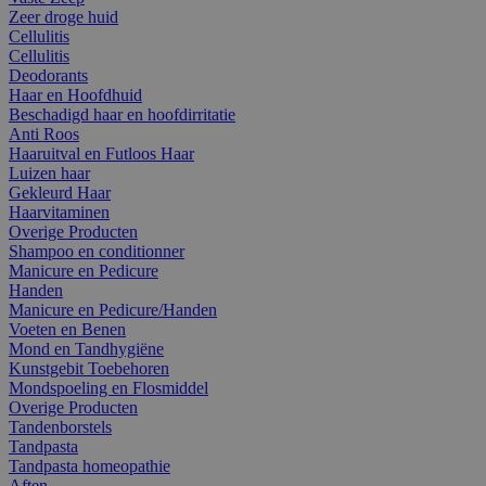
Zeer droge huid
Cellulitis
Cellulitis
Deodorants
Haar en Hoofdhuid
Beschadigd haar en hoofdirritatie
Anti Roos
Haaruitval en Futloos Haar
Luizen haar
Gekleurd Haar
Haarvitaminen
Overige Producten
Shampoo en conditionner
Manicure en Pedicure
Handen
Manicure en Pedicure/Handen
Voeten en Benen
Mond en Tandhygiëne
Kunstgebit Toebehoren
Mondspoeling en Flosmiddel
Overige Producten
Tandenborstels
Tandpasta
Tandpasta homeopathie
Aften