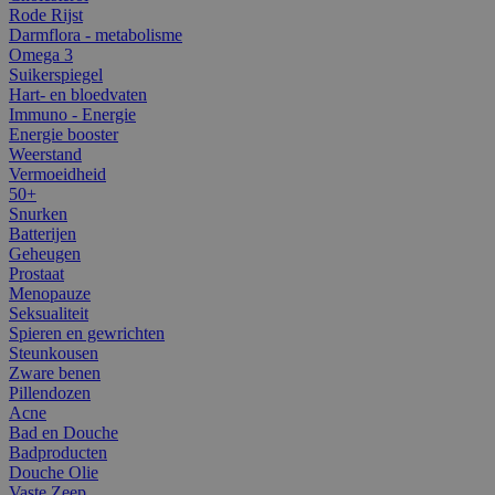
Rode Rijst
Darmflora - metabolisme
Omega 3
Suikerspiegel
Hart- en bloedvaten
Immuno - Energie
Energie booster
Weerstand
Vermoeidheid
50+
Snurken
Batterijen
Geheugen
Prostaat
Menopauze
Seksualiteit
Spieren en gewrichten
Steunkousen
Zware benen
Pillendozen
Acne
Bad en Douche
Badproducten
Douche Olie
Vaste Zeep