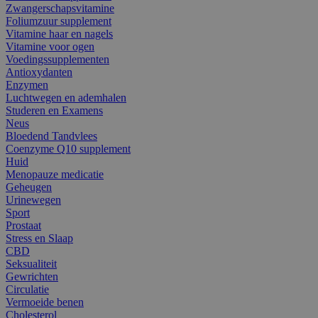
Zwangerschapsvitamine
Foliumzuur supplement
Vitamine haar en nagels
Vitamine voor ogen
Voedingssupplementen
Antioxydanten
Enzymen
Luchtwegen en ademhalen
Studeren en Examens
Neus
Bloedend Tandvlees
Coenzyme Q10 supplement
Huid
Menopauze medicatie
Geheugen
Urinewegen
Sport
Prostaat
Stress en Slaap
CBD
Seksualiteit
Gewrichten
Circulatie
Vermoeide benen
Cholesterol