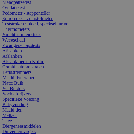
Menopauzetest
Ovulatietest
Pedometer - stappenteller
Spirometer - zuurstofmeter
Teststroken : bloed, speeksel, urine
Thermometers
Vruchtbaarheidstests
Weegschaal
Zwangerschapstests
Afslanken
Afslanken
Afslankthee en Koffie
Combinatiepreparaten
Eetlustremmers
Maaltijdvervanger
Platte Buik
Vet Binders
Vochtafdrijvers
Specifieke Voeding
Babyvoeding
Maaltijden
Melken
Thee
Diergeneesmiddelen
Duiven en vogels