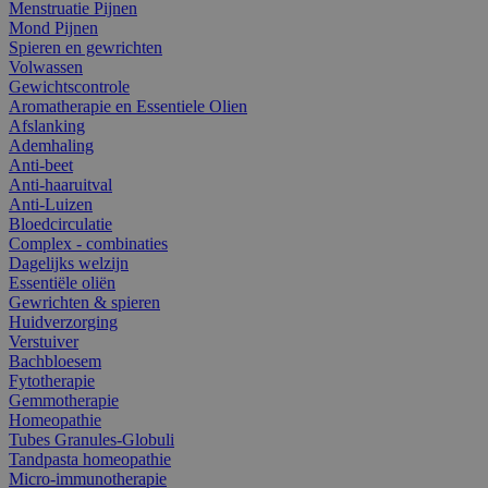
Menstruatie Pijnen
Mond Pijnen
Spieren en gewrichten
Volwassen
Gewichtscontrole
Aromatherapie en Essentiele Olien
Afslanking
Ademhaling
Anti-beet
Anti-haaruitval
Anti-Luizen
Bloedcirculatie
Complex - combinaties
Dagelijks welzijn
Essentiële oliën
Gewrichten & spieren
Huidverzorging
Verstuiver
Bachbloesem
Fytotherapie
Gemmotherapie
Homeopathie
Tubes Granules-Globuli
Tandpasta homeopathie
Micro-immunotherapie