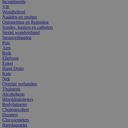
Incontinentie
Vilt
Wondhelend
Naalden en spuiten
Ontsmetting en Reiniging
Sondes, baxters en catheters
Steriel wondverband
Steunverbanden
Pols
Arm
Buik
Elleboog
Enkel
Hand Duim
Knie
Nek
Overige verbanden
Thuistests
Alcoholtests
Bloeddrukmeters
Bodyfatmeter
Cholesteroltest
Drugtest
Glucosemeters
Hartslagmeter