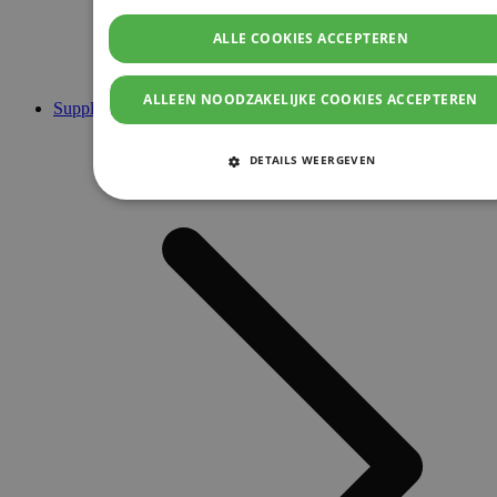
ALLE COOKIES ACCEPTEREN
ALLEEN NOODZAKELIJKE COOKIES ACCEPTEREN
Supplementen
DETAILS WEERGEVEN
STRIKT NOODZAKELIJKE COOKIES
PRESTATIE COOKIES
TARGETING COOKIES
FUNCTIONELE COOKIES
Strikt noodzakelijke cookies
Prestatie cookies