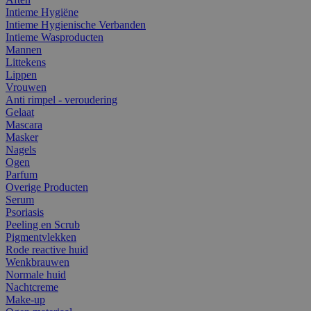
Intieme Hygiëne
Intieme Hygienische Verbanden
Intieme Wasproducten
Mannen
Littekens
Lippen
Vrouwen
Anti rimpel - veroudering
Gelaat
Mascara
Masker
Nagels
Ogen
Parfum
Overige Producten
Serum
Psoriasis
Peeling en Scrub
Pigmentvlekken
Rode reactive huid
Wenkbrauwen
Normale huid
Nachtcreme
Make-up