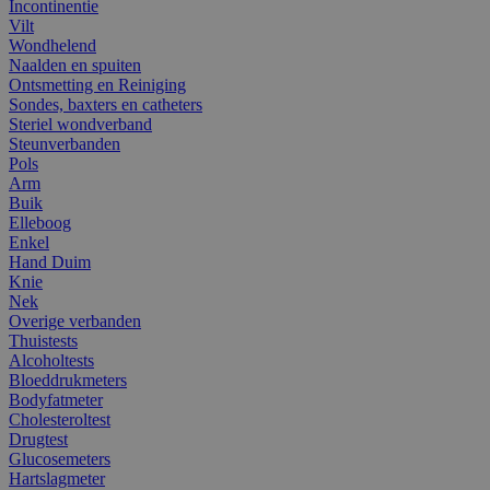
Incontinentie
Vilt
Wondhelend
Naalden en spuiten
Ontsmetting en Reiniging
Sondes, baxters en catheters
Steriel wondverband
Steunverbanden
Pols
Arm
Buik
Elleboog
Enkel
Hand Duim
Knie
Nek
Overige verbanden
Thuistests
Alcoholtests
Bloeddrukmeters
Bodyfatmeter
Cholesteroltest
Drugtest
Glucosemeters
Hartslagmeter