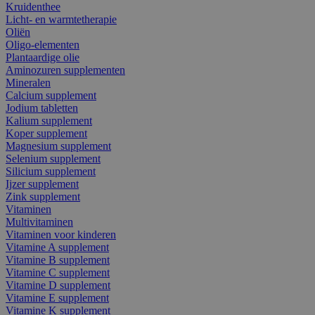
Kruidenthee
Licht- en warmtetherapie
Oliën
Oligo-elementen
Plantaardige olie
Aminozuren supplementen
Mineralen
Calcium supplement
Jodium tabletten
Kalium supplement
Koper supplement
Magnesium supplement
Selenium supplement
Silicium supplement
Ijzer supplement
Zink supplement
Vitaminen
Multivitaminen
Vitaminen voor kinderen
Vitamine A supplement
Vitamine B supplement
Vitamine C supplement
Vitamine D supplement
Vitamine E supplement
Vitamine K supplement