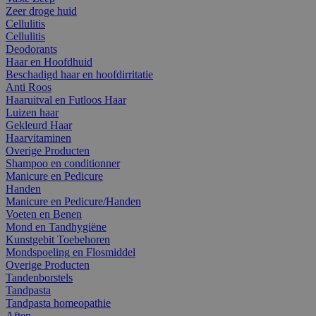
Zeer droge huid
Cellulitis
Cellulitis
Deodorants
Haar en Hoofdhuid
Beschadigd haar en hoofdirritatie
Anti Roos
Haaruitval en Futloos Haar
Luizen haar
Gekleurd Haar
Haarvitaminen
Overige Producten
Shampoo en conditionner
Manicure en Pedicure
Handen
Manicure en Pedicure/Handen
Voeten en Benen
Mond en Tandhygiëne
Kunstgebit Toebehoren
Mondspoeling en Flosmiddel
Overige Producten
Tandenborstels
Tandpasta
Tandpasta homeopathie
Aften