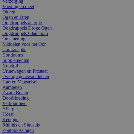
Verzorging
Voeding en dieet
Dieren
Ogen en Oren
Oogdruppels allergie
Oogdruppels Droge Ogen
Oogdruppels Glaucoom
Ontsmetting
Middelen voor het Oor
Contraceptie
Condooms
Supplementen
Noodpil
Urinewegen en Prostaat
Overige geneesmiddelen
Hart en Vaatstelsel
Aambeien
Zware Benen
Doorbloeding
Verkoudheid
Allergie
Hoest
Keelpijn
Rhinitis en Sinusitis
Zoutoplossingen