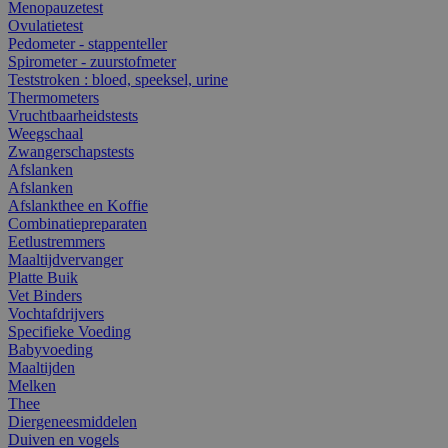
Menopauzetest
Ovulatietest
Pedometer - stappenteller
Spirometer - zuurstofmeter
Teststroken : bloed, speeksel, urine
Thermometers
Vruchtbaarheidstests
Weegschaal
Zwangerschapstests
Afslanken
Afslanken
Afslankthee en Koffie
Combinatiepreparaten
Eetlustremmers
Maaltijdvervanger
Platte Buik
Vet Binders
Vochtafdrijvers
Specifieke Voeding
Babyvoeding
Maaltijden
Melken
Thee
Diergeneesmiddelen
Duiven en vogels