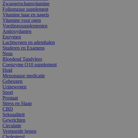
Zwangerschapsvitamine
Foliumzuur supplement
Vitamine haar en nagels
Vitamine voor ogen
Voedingssupplementen
Antioxydanten
Enzymen
Luchtwegen en ademhalen
Studeren en Examens
Neus
Bloedend Tandvlees
Coenzyme Q10 supplement
Huid
Menopauze medicatie
Geheugen
Urinewegen
Sport
Prostaat
Stress en Slaap
CBD
Seksualiteit
Gewrichten
Circulatie
Vermoeide benen
Cholesterol