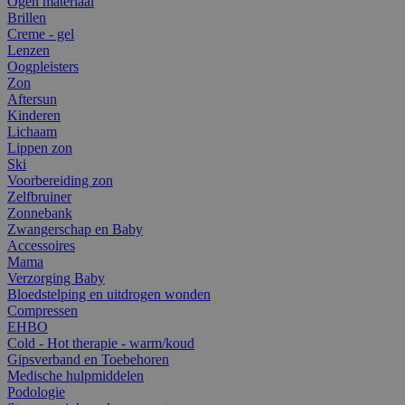
Ogen materiaal
Brillen
Creme - gel
Lenzen
Oogpleisters
Zon
Aftersun
Kinderen
Lichaam
Lippen zon
Ski
Voorbereiding zon
Zelfbruiner
Zonnebank
Zwangerschap en Baby
Accessoires
Mama
Verzorging Baby
Bloedstelping en uitdrogen wonden
Compressen
EHBO
Cold - Hot therapie - warm/koud
Gipsverband en Toebehoren
Medische hulpmiddelen
Podologie