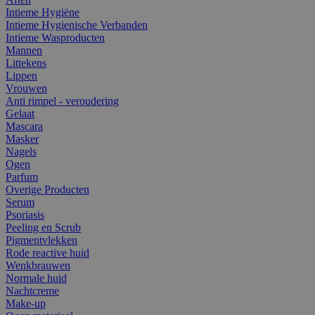
Intieme Hygiëne
Intieme Hygienische Verbanden
Intieme Wasproducten
Mannen
Littekens
Lippen
Vrouwen
Anti rimpel - veroudering
Gelaat
Mascara
Masker
Nagels
Ogen
Parfum
Overige Producten
Serum
Psoriasis
Peeling en Scrub
Pigmentvlekken
Rode reactive huid
Wenkbrauwen
Normale huid
Nachtcreme
Make-up