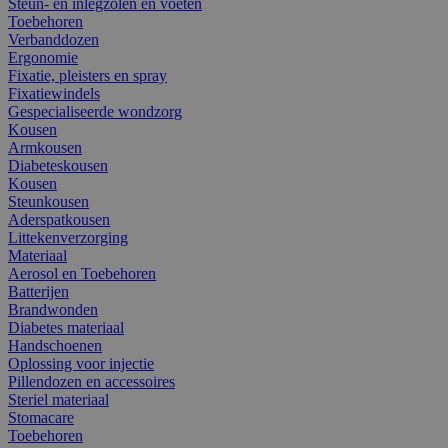
Steun- en inlegzolen en voeten
Toebehoren
Verbanddozen
Ergonomie
Fixatie, pleisters en spray
Fixatiewindels
Gespecialiseerde wondzorg
Kousen
Armkousen
Diabeteskousen
Kousen
Steunkousen
Aderspatkousen
Littekenverzorging
Materiaal
Aerosol en Toebehoren
Batterijen
Brandwonden
Diabetes materiaal
Handschoenen
Oplossing voor injectie
Pillendozen en accessoires
Steriel materiaal
Stomacare
Toebehoren