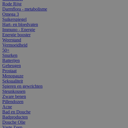
Rode Rijst
Darmflora - metabolisme
Omega 3
Suikerspiegel
Hart- en bloedvaten
Immuno - Energie
Energie booster
Weerstand
Vermoeidheid
50+
Snurken
Batterijen
Geheugen
Prostaat
Menopauze
Seksualiteit
Spieren en gewrichten
Steunkousen
Zware benen
Pillendozen
Acne
Bad en Douche
Badproducten
Douche Olie
Vaste Zeep