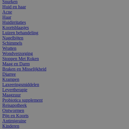
Snurken
Huid en haar
Acne
Haar
Huidirritaties
Koortsblaasjes
Luizen behandeling
Nagelbijten
Schimmels
Wratten
Wondverzorging
Stoppen Met Roken
Maag en Darm
Braken en Misselijkheid
Diarree
Krampen
Laxeeringsmiddelen
Levertherapie
Maagzuur
Probiotica supplement
Reisapotheek
Ontwormen
Pijn en Koorts
Antimigraine
Kinderen