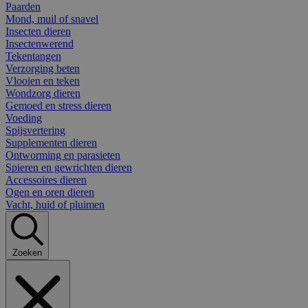
Paarden
Mond, muil of snavel
Insecten dieren
Insectenwerend
Tekentangen
Verzorging beten
Vlooien en teken
Wondzorg dieren
Gemoed en stress dieren
Voeding
Spijsvertering
Supplementen dieren
Ontworming en parasieten
Spieren en gewrichten dieren
Accessoires dieren
Ogen en oren dieren
Vacht, huid of pluimen
Zoeken