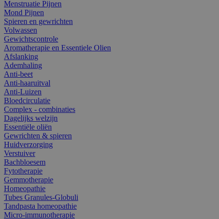
Menstruatie Pijnen
Mond Pijnen
Spieren en gewrichten
Volwassen
Gewichtscontrole
Aromatherapie en Essentiele Olien
Afslanking
Ademhaling
Anti-beet
Anti-haaruitval
Anti-Luizen
Bloedcirculatie
Complex - combinaties
Dagelijks welzijn
Essentiële oliën
Gewrichten & spieren
Huidverzorging
Verstuiver
Bachbloesem
Fytotherapie
Gemmotherapie
Homeopathie
Tubes Granules-Globuli
Tandpasta homeopathie
Micro-immunotherapie