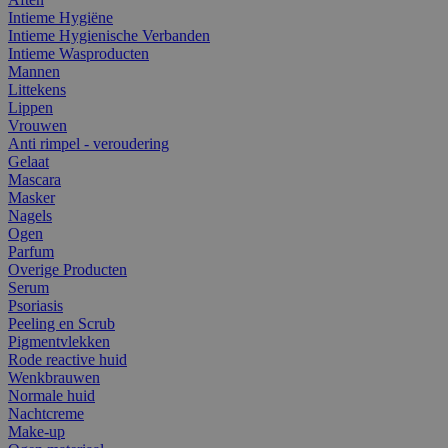
Intieme Hygiëne
Intieme Hygienische Verbanden
Intieme Wasproducten
Mannen
Littekens
Lippen
Vrouwen
Anti rimpel - veroudering
Gelaat
Mascara
Masker
Nagels
Ogen
Parfum
Overige Producten
Serum
Psoriasis
Peeling en Scrub
Pigmentvlekken
Rode reactive huid
Wenkbrauwen
Normale huid
Nachtcreme
Make-up