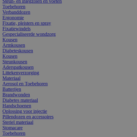
Steun- en inlegzolen en voeten
Toebehoren
Verbanddozen
Ergonomie
Fixatie, pleisters en spray
Fixatiewindels
Gespecialiseerde wondzorg
Kousen
Armkousen
Diabeteskousen
Kousen
Steunkousen
Aderspatkousen
Littekenverzorging
Materiaal
Aerosol en Toebehoren
Batterijen
Brandwonden
Diabetes materiaal
Handschoenen
Oplossing voor injectie
Pillendozen en accessoires
Steriel materiaal
Stomacare
Toebehoren