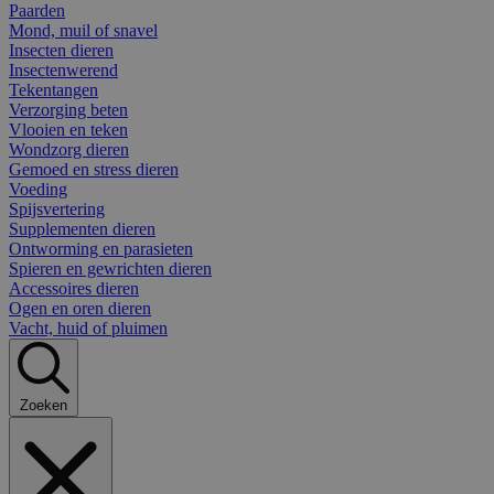
Paarden
Mond, muil of snavel
Insecten dieren
Insectenwerend
Tekentangen
Verzorging beten
Vlooien en teken
Wondzorg dieren
Gemoed en stress dieren
Voeding
Spijsvertering
Supplementen dieren
Ontworming en parasieten
Spieren en gewrichten dieren
Accessoires dieren
Ogen en oren dieren
Vacht, huid of pluimen
Zoeken