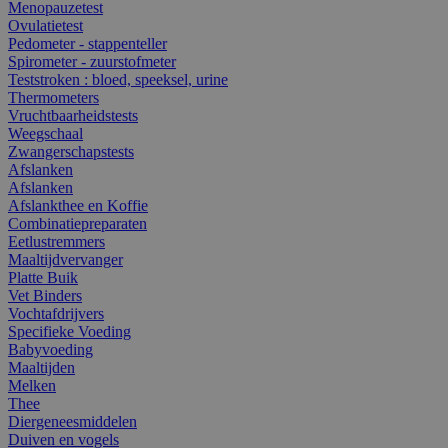
Menopauzetest
Ovulatietest
Pedometer - stappenteller
Spirometer - zuurstofmeter
Teststroken : bloed, speeksel, urine
Thermometers
Vruchtbaarheidstests
Weegschaal
Zwangerschapstests
Afslanken
Afslanken
Afslankthee en Koffie
Combinatiepreparaten
Eetlustremmers
Maaltijdvervanger
Platte Buik
Vet Binders
Vochtafdrijvers
Specifieke Voeding
Babyvoeding
Maaltijden
Melken
Thee
Diergeneesmiddelen
Duiven en vogels