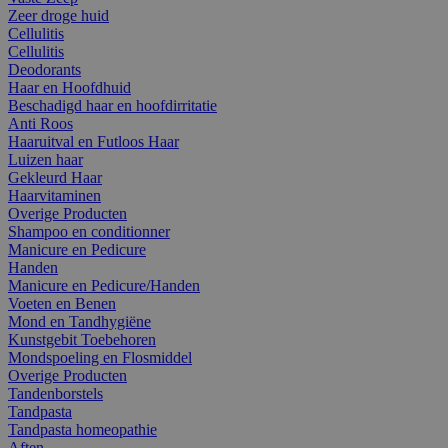
Zeer droge huid
Cellulitis
Cellulitis
Deodorants
Haar en Hoofdhuid
Beschadigd haar en hoofdirritatie
Anti Roos
Haaruitval en Futloos Haar
Luizen haar
Gekleurd Haar
Haarvitaminen
Overige Producten
Shampoo en conditionner
Manicure en Pedicure
Handen
Manicure en Pedicure/Handen
Voeten en Benen
Mond en Tandhygiëne
Kunstgebit Toebehoren
Mondspoeling en Flosmiddel
Overige Producten
Tandenborstels
Tandpasta
Tandpasta homeopathie
Aften