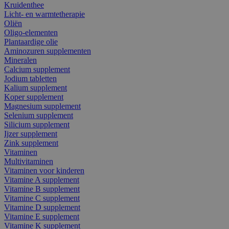
Kruidenthee
Licht- en warmtetherapie
Oliën
Oligo-elementen
Plantaardige olie
Aminozuren supplementen
Mineralen
Calcium supplement
Jodium tabletten
Kalium supplement
Koper supplement
Magnesium supplement
Selenium supplement
Silicium supplement
Ijzer supplement
Zink supplement
Vitaminen
Multivitaminen
Vitaminen voor kinderen
Vitamine A supplement
Vitamine B supplement
Vitamine C supplement
Vitamine D supplement
Vitamine E supplement
Vitamine K supplement