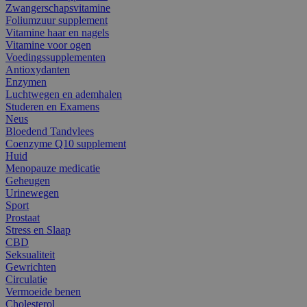
Zwangerschapsvitamine
Foliumzuur supplement
Vitamine haar en nagels
Vitamine voor ogen
Voedingssupplementen
Antioxydanten
Enzymen
Luchtwegen en ademhalen
Studeren en Examens
Neus
Bloedend Tandvlees
Coenzyme Q10 supplement
Huid
Menopauze medicatie
Geheugen
Urinewegen
Sport
Prostaat
Stress en Slaap
CBD
Seksualiteit
Gewrichten
Circulatie
Vermoeide benen
Cholesterol