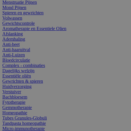
Menstruatie Pijnen
Mond Pijnen
Spieren en gewrichten
Volwassen
Gewichtscontrole
Aromatherapie en Essentiele Olien
Afslanking
Ademhaling
Anti-beet
Anti-haaruitval
Anti-Luizen
Bloedcirculatie
Complex - combinaties
Dagelijks welzijn
Essentiële oliën
Gewrichten & spieren
Huidverzorging
Verstuiver
Bachbloesem
Fytotherapie
Gemmotherapie
Homeopathie
Tubes Granules-Globuli
Tandpasta homeopathie
Micro-immunotherapie