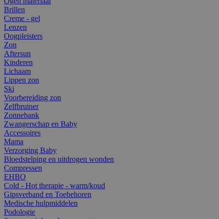
Ogen materiaal
Brillen
Creme - gel
Lenzen
Oogpleisters
Zon
Aftersun
Kinderen
Lichaam
Lippen zon
Ski
Voorbereiding zon
Zelfbruiner
Zonnebank
Zwangerschap en Baby
Accessoires
Mama
Verzorging Baby
Bloedstelping en uitdrogen wonden
Compressen
EHBO
Cold - Hot therapie - warm/koud
Gipsverband en Toebehoren
Medische hulpmiddelen
Podologie