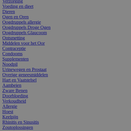
Verzorging
Voeding en dieet
Dieren
Ogen en Oren
Oogdruppels allergie
Oogdruppels Droge Ogen
Oogdruppels Glaucoom
Ontsmetting
Middelen voor het Oor
Contraceptie
Condooms
Supplementen
Noodpil
Urinewegen en Prostaat
Overige geneesmiddelen
Hart en Vaatstelsel
Aambeien
Zware Benen
Doorbloeding
Verkoudheid
Allergie
Hoest
Keelpijn
Rhinitis en Sinusitis
Zoutoplossingen