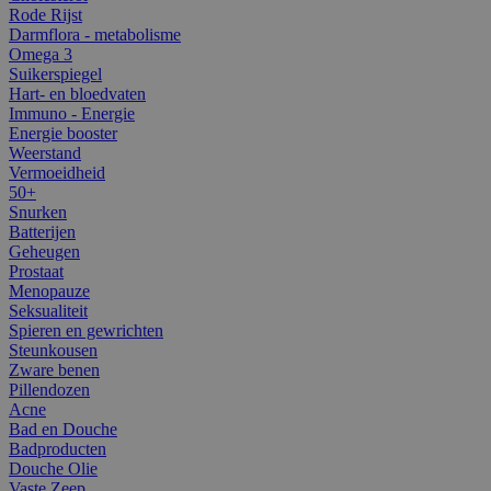
Rode Rijst
Darmflora - metabolisme
Omega 3
Suikerspiegel
Hart- en bloedvaten
Immuno - Energie
Energie booster
Weerstand
Vermoeidheid
50+
Snurken
Batterijen
Geheugen
Prostaat
Menopauze
Seksualiteit
Spieren en gewrichten
Steunkousen
Zware benen
Pillendozen
Acne
Bad en Douche
Badproducten
Douche Olie
Vaste Zeep