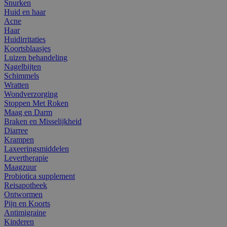
Snurken
Huid en haar
Acne
Haar
Huidirritaties
Koortsblaasjes
Luizen behandeling
Nagelbijten
Schimmels
Wratten
Wondverzorging
Stoppen Met Roken
Maag en Darm
Braken en Misselijkheid
Diarree
Krampen
Laxeeringsmiddelen
Levertherapie
Maagzuur
Probiotica supplement
Reisapotheek
Ontwormen
Pijn en Koorts
Antimigraine
Kinderen