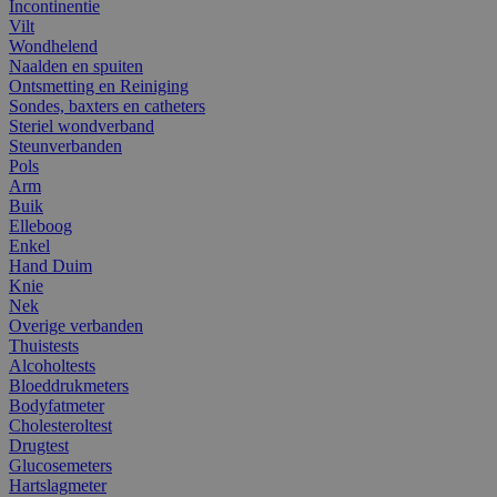
Incontinentie
Vilt
Wondhelend
Naalden en spuiten
Ontsmetting en Reiniging
Sondes, baxters en catheters
Steriel wondverband
Steunverbanden
Pols
Arm
Buik
Elleboog
Enkel
Hand Duim
Knie
Nek
Overige verbanden
Thuistests
Alcoholtests
Bloeddrukmeters
Bodyfatmeter
Cholesteroltest
Drugtest
Glucosemeters
Hartslagmeter