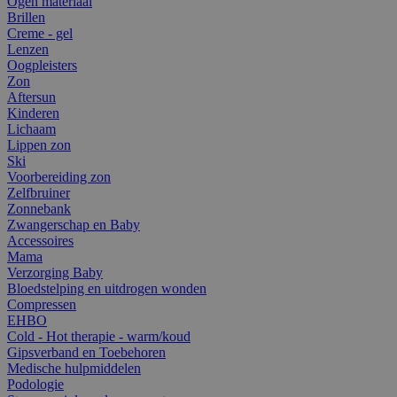
Ogen materiaal
Brillen
Creme - gel
Lenzen
Oogpleisters
Zon
Aftersun
Kinderen
Lichaam
Lippen zon
Ski
Voorbereiding zon
Zelfbruiner
Zonnebank
Zwangerschap en Baby
Accessoires
Mama
Verzorging Baby
Bloedstelping en uitdrogen wonden
Compressen
EHBO
Cold - Hot therapie - warm/koud
Gipsverband en Toebehoren
Medische hulpmiddelen
Podologie