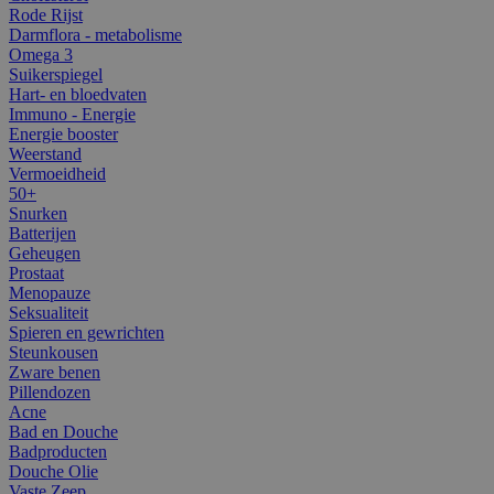
Rode Rijst
Darmflora - metabolisme
Omega 3
Suikerspiegel
Hart- en bloedvaten
Immuno - Energie
Energie booster
Weerstand
Vermoeidheid
50+
Snurken
Batterijen
Geheugen
Prostaat
Menopauze
Seksualiteit
Spieren en gewrichten
Steunkousen
Zware benen
Pillendozen
Acne
Bad en Douche
Badproducten
Douche Olie
Vaste Zeep