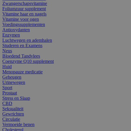
Zwangerschapsvitamine
Foliumzuur supplement
Vitamine haar en nagels
Vitamine voor ogen
Voedingssupplementen
Antioxydanten
Enzymen
Luchtwegen en ademhalen
Studeren en Examens
Neus
Bloedend Tandvlees
Coenzyme Q10 supplement
Huid
Menopauze medicatie
Geheugen
Urinewegen
Sport
Prostaat
Stress en Slaap
CBD
Seksualiteit
Gewrichten
Circulatie
Vermoeide benen
Cholesterol