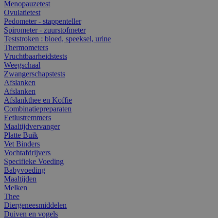
Menopauzetest
Ovulatietest
Pedometer - stappenteller
Spirometer - zuurstofmeter
Teststroken : bloed, speeksel, urine
Thermometers
Vruchtbaarheidstests
Weegschaal
Zwangerschapstests
Afslanken
Afslanken
Afslankthee en Koffie
Combinatiepreparaten
Eetlustremmers
Maaltijdvervanger
Platte Buik
Vet Binders
Vochtafdrijvers
Specifieke Voeding
Babyvoeding
Maaltijden
Melken
Thee
Diergeneesmiddelen
Duiven en vogels