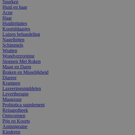
Snurken
Huid en haar
Acne
Haar
Huidirritaties
Koortsblaasjes
Luizen behandeling
Nagelbijten
Schimmels
Wratten
Wondverzorging
Stoppen Met Roken
Maag en Darm
Braken en Misselijkheid
Diarree
Krampen
Laxeeringsmiddelen
Levertherapie
Maagzuur
Probiotica supplement
Reisapotheek
Ontwormen
Pijn en Koorts
Antimigraine
Kinderen