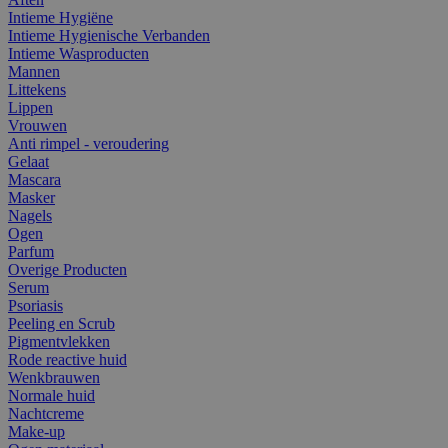
Intieme Hygiëne
Intieme Hygienische Verbanden
Intieme Wasproducten
Mannen
Littekens
Lippen
Vrouwen
Anti rimpel - veroudering
Gelaat
Mascara
Masker
Nagels
Ogen
Parfum
Overige Producten
Serum
Psoriasis
Peeling en Scrub
Pigmentvlekken
Rode reactive huid
Wenkbrauwen
Normale huid
Nachtcreme
Make-up