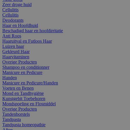
Zeer droge huid
Cellulitis
Cellulitis
Deodorants
Haar en Hoofdhuid
Beschadigd haar en hoofdirritatie
Anti Roos
Haaruitval en Futloos Haar
Luizen haar
Gekleurd Haar
Haarvitaminen
Overige Producten
Shampoo en conditionner
Manicure en Pedicure
Handen
Manicure en Pedicure/Handen
Voeten en Benen
Mond en Tandhygiëne
Kunstgebit Toebehoren
Mondspoeling en Flosmiddel
Overige Producten
Tandenborstels
Tandpasta
Tandpasta homeopathie
Aften