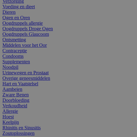
Verzorging
Voeding en dieet
Dieren
Ogen en Oren
Oogdruppels allergie
Oogdruppels Droge Ogen
Oogdruppels Glaucoom
Ontsmetting
Middelen voor het Oor
Contraceptie
Condooms
Supplementen
Noodpil
Urinewegen en Prostaat
Overige geneesmiddelen
Hart en Vaatstelsel
Aambeien
Zware Benen
Doorbloeding
Verkoudheid
Allergie
Hoest
Keelpijn
Rhinitis en Sinusitis
Zoutoplossingen