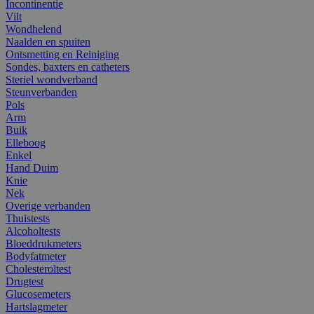
Incontinentie
Vilt
Wondhelend
Naalden en spuiten
Ontsmetting en Reiniging
Sondes, baxters en catheters
Steriel wondverband
Steunverbanden
Pols
Arm
Buik
Elleboog
Enkel
Hand Duim
Knie
Nek
Overige verbanden
Thuistests
Alcoholtests
Bloeddrukmeters
Bodyfatmeter
Cholesteroltest
Drugtest
Glucosemeters
Hartslagmeter