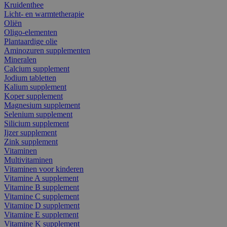
Kruidenthee
Licht- en warmtetherapie
Oliën
Oligo-elementen
Plantaardige olie
Aminozuren supplementen
Mineralen
Calcium supplement
Jodium tabletten
Kalium supplement
Koper supplement
Magnesium supplement
Selenium supplement
Silicium supplement
Ijzer supplement
Zink supplement
Vitaminen
Multivitaminen
Vitaminen voor kinderen
Vitamine A supplement
Vitamine B supplement
Vitamine C supplement
Vitamine D supplement
Vitamine E supplement
Vitamine K supplement