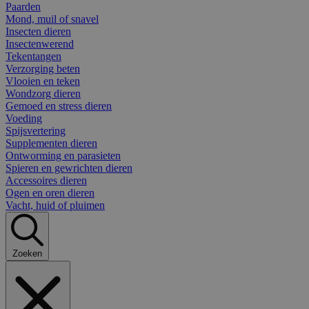
Paarden
Mond, muil of snavel
Insecten dieren
Insectenwerend
Tekentangen
Verzorging beten
Vlooien en teken
Wondzorg dieren
Gemoed en stress dieren
Voeding
Spijsvertering
Supplementen dieren
Ontworming en parasieten
Spieren en gewrichten dieren
Accessoires dieren
Ogen en oren dieren
Vacht, huid of pluimen
Zoeken