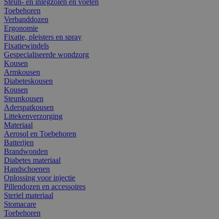
Steun- en inlegzolen en voeten
Toebehoren
Verbanddozen
Ergonomie
Fixatie, pleisters en spray
Fixatiewindels
Gespecialiseerde wondzorg
Kousen
Armkousen
Diabeteskousen
Kousen
Steunkousen
Aderspatkousen
Littekenverzorging
Materiaal
Aerosol en Toebehoren
Batterijen
Brandwonden
Diabetes materiaal
Handschoenen
Oplossing voor injectie
Pillendozen en accessoires
Steriel materiaal
Stomacare
Toebehoren