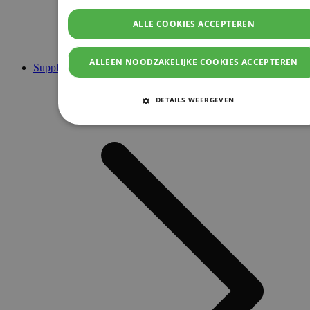
ALLE COOKIES ACCEPTEREN
ALLEEN NOODZAKELIJKE COOKIES ACCEPTEREN
Supplementen
DETAILS WEERGEVEN
STRIKT NOODZAKELIJKE COOKIES
PRESTATIE COOKIES
TARGETING COOKIES
FUNCTIONELE COOKIES
Strikt noodzakelijke cookies
Prestatie cookies