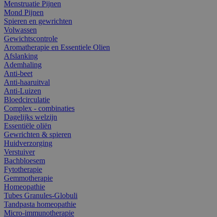
Menstruatie Pijnen
Mond Pijnen
Spieren en gewrichten
Volwassen
Gewichtscontrole
Aromatherapie en Essentiele Olien
Afslanking
Ademhaling
Anti-beet
Anti-haaruitval
Anti-Luizen
Bloedcirculatie
Complex - combinaties
Dagelijks welzijn
Essentiële oliën
Gewrichten & spieren
Huidverzorging
Verstuiver
Bachbloesem
Fytotherapie
Gemmotherapie
Homeopathie
Tubes Granules-Globuli
Tandpasta homeopathie
Micro-immunotherapie