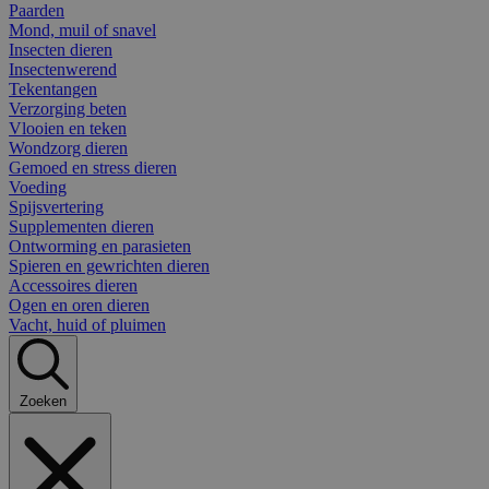
Paarden
Mond, muil of snavel
Insecten dieren
Insectenwerend
Tekentangen
Verzorging beten
Vlooien en teken
Wondzorg dieren
Gemoed en stress dieren
Voeding
Spijsvertering
Supplementen dieren
Ontworming en parasieten
Spieren en gewrichten dieren
Accessoires dieren
Ogen en oren dieren
Vacht, huid of pluimen
Zoeken