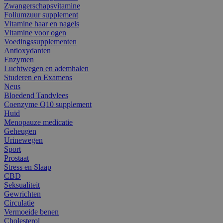
Zwangerschapsvitamine
Foliumzuur supplement
Vitamine haar en nagels
Vitamine voor ogen
Voedingssupplementen
Antioxydanten
Enzymen
Luchtwegen en ademhalen
Studeren en Examens
Neus
Bloedend Tandvlees
Coenzyme Q10 supplement
Huid
Menopauze medicatie
Geheugen
Urinewegen
Sport
Prostaat
Stress en Slaap
CBD
Seksualiteit
Gewrichten
Circulatie
Vermoeide benen
Cholesterol