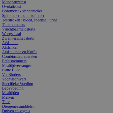
Menopauzetest
Ovulatietest
Pedometer - stappenteller
Spirometer - zuurstofmeter
Teststroken : bloed, speeksel, urine
Thermometers
Vruchtbaarheidstests
Weegschaal
Zwangerschapstests
Afslanken
Afslanken
Afslankthee en Koffie
Combinatiepreparaten
Eetlustremmers
Maaltijdvervanger
Platte Buik
Vet Binders
Vochtafdrijvers
Specifieke Voeding
Babyvoeding
Maaltijden
Melken
Thee
Diergeneesmiddelen
Duiven en vogels