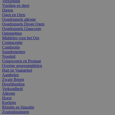
Verzorging
Voeding en dieet
Dieren
Ogen en Oren
Oogdruppels allergie
Oogdruppels Droge Ogen
Oogdruppels Glaucoom
Ontsmetting
Middelen voor het Oor
Contraceptie
Condooms
Supplementen
Noodpil
Urinewegen en Prostaat
Overige geneesmiddelen
Hart en Vaatstelsel
Aambeien
Zware Benen
Doorbloeding
Verkoudheid
Allergie
Hoest
Keelpijn
Rhinitis en Sinusitis
Zoutoplossingen