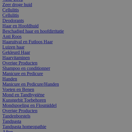
Zeer droge huid
Cellulitis
Cellulitis
Deodorants
Haar en Hoofdhuid
Beschadigd haar en hoofdirritatie
Anti Roos
Haaruitval en Futloos Haar
Luizen haar
Gekleurd Haar
Haarvitaminen
Overige Producten
Shampoo en conditionner
Manicure en Pedicure
Handen
Manicure en Pedicure/Handen
Voeten en Benen
Mond en Tandhygiëne
Kunstgebit Toebehoren
Mondspoeling en Flosmiddel
Overige Producten
Tandenborstels
Tandpasta
Tandpasta homeopathie
Aften