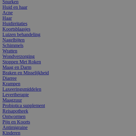
Snurken
Huid en haar
Acne
Haar
Huidirritaties
Koortsblaasjes
Luizen behandeling
Nagelbijten
Schimmels
Wratten
Wondverzorging
Stoppen Met Roken
Maag en Darm
Braken en Misselijkheid
Diarree
Krampen
Laxeeringsmiddelen
Levertherapie
Maagzuur
Probiotica supplement
Reisapotheek
Ontwormen
Pijn en Koorts
Antimigraine
Kinderen