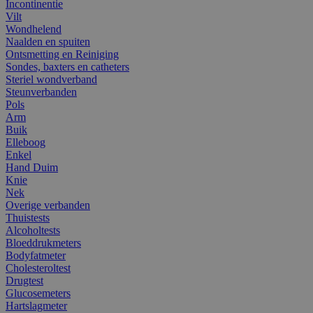
Incontinentie
Vilt
Wondhelend
Naalden en spuiten
Ontsmetting en Reiniging
Sondes, baxters en catheters
Steriel wondverband
Steunverbanden
Pols
Arm
Buik
Elleboog
Enkel
Hand Duim
Knie
Nek
Overige verbanden
Thuistests
Alcoholtests
Bloeddrukmeters
Bodyfatmeter
Cholesteroltest
Drugtest
Glucosemeters
Hartslagmeter