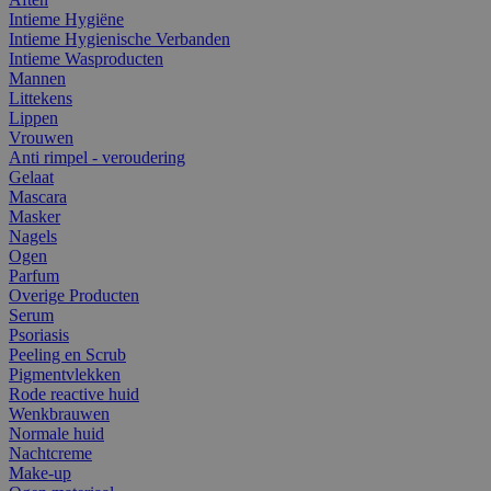
Intieme Hygiëne
Intieme Hygienische Verbanden
Intieme Wasproducten
Mannen
Littekens
Lippen
Vrouwen
Anti rimpel - veroudering
Gelaat
Mascara
Masker
Nagels
Ogen
Parfum
Overige Producten
Serum
Psoriasis
Peeling en Scrub
Pigmentvlekken
Rode reactive huid
Wenkbrauwen
Normale huid
Nachtcreme
Make-up