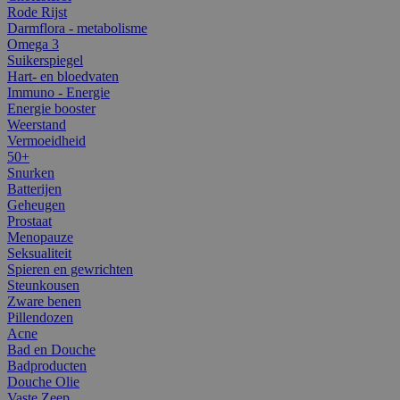
Rode Rijst
Darmflora - metabolisme
Omega 3
Suikerspiegel
Hart- en bloedvaten
Immuno - Energie
Energie booster
Weerstand
Vermoeidheid
50+
Snurken
Batterijen
Geheugen
Prostaat
Menopauze
Seksualiteit
Spieren en gewrichten
Steunkousen
Zware benen
Pillendozen
Acne
Bad en Douche
Badproducten
Douche Olie
Vaste Zeep