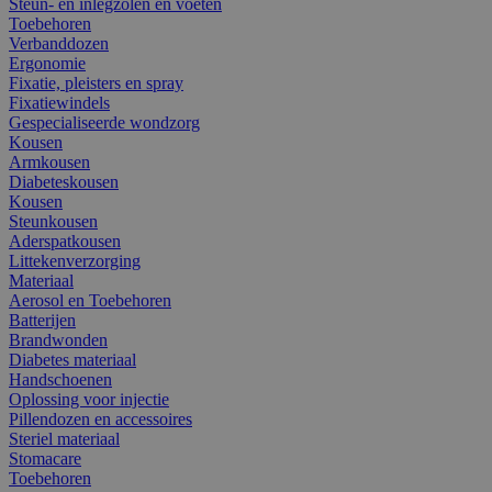
Steun- en inlegzolen en voeten
Toebehoren
Verbanddozen
Ergonomie
Fixatie, pleisters en spray
Fixatiewindels
Gespecialiseerde wondzorg
Kousen
Armkousen
Diabeteskousen
Kousen
Steunkousen
Aderspatkousen
Littekenverzorging
Materiaal
Aerosol en Toebehoren
Batterijen
Brandwonden
Diabetes materiaal
Handschoenen
Oplossing voor injectie
Pillendozen en accessoires
Steriel materiaal
Stomacare
Toebehoren