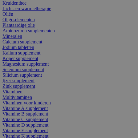
Kruidenthee
Licht- en warmtetherapie
Oliën
Oligo-elementen
Plantaardige olie
Aminozuren supplementen
Mineralen
Calcium supplement
Jodium tabletten
Kalium supplement
Koper supplement
Magnesium supplement
Selenium supplement
Silicium supplement
Ijzer supplement
Zink supplement
Vitaminen
Multivitaminen
Vitaminen voor kinderen
Vitamine A supplement
Vitamine B supplement
Vitamine C supplement
Vitamine D supplement
Vitamine E supplement
Vitamine K supplement