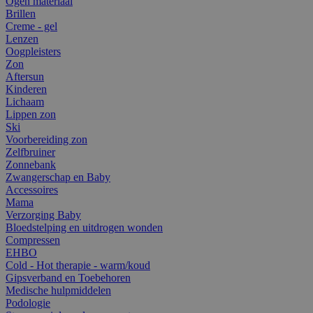
Ogen materiaal
Brillen
Creme - gel
Lenzen
Oogpleisters
Zon
Aftersun
Kinderen
Lichaam
Lippen zon
Ski
Voorbereiding zon
Zelfbruiner
Zonnebank
Zwangerschap en Baby
Accessoires
Mama
Verzorging Baby
Bloedstelping en uitdrogen wonden
Compressen
EHBO
Cold - Hot therapie - warm/koud
Gipsverband en Toebehoren
Medische hulpmiddelen
Podologie