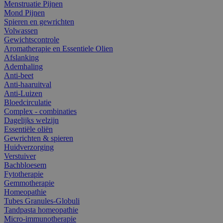
Menstruatie Pijnen
Mond Pijnen
Spieren en gewrichten
Volwassen
Gewichtscontrole
Aromatherapie en Essentiele Olien
Afslanking
Ademhaling
Anti-beet
Anti-haaruitval
Anti-Luizen
Bloedcirculatie
Complex - combinaties
Dagelijks welzijn
Essentiële oliën
Gewrichten & spieren
Huidverzorging
Verstuiver
Bachbloesem
Fytotherapie
Gemmotherapie
Homeopathie
Tubes Granules-Globuli
Tandpasta homeopathie
Micro-immunotherapie