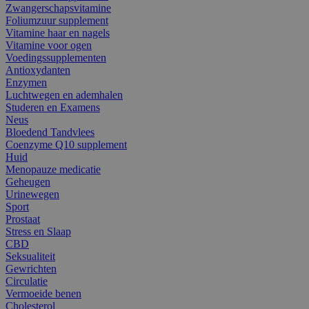
Zwangerschapsvitamine
Foliumzuur supplement
Vitamine haar en nagels
Vitamine voor ogen
Voedingssupplementen
Antioxydanten
Enzymen
Luchtwegen en ademhalen
Studeren en Examens
Neus
Bloedend Tandvlees
Coenzyme Q10 supplement
Huid
Menopauze medicatie
Geheugen
Urinewegen
Sport
Prostaat
Stress en Slaap
CBD
Seksualiteit
Gewrichten
Circulatie
Vermoeide benen
Cholesterol