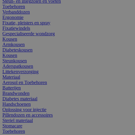
Steun- en inlegzolen en voeten
Toebehoren
Verbanddozen
Ergonomie
Fixatie, pleisters en spray
Fixatiewindels
Gespecialiseerde wondzorg
Kousen
Armkousen
Diabeteskousen
Kousen
Steunkousen
Aderspatkousen
Littekenverzorging
Materiaal
Aerosol en Toebehoren
Batterijen
Brandwonden
Diabetes materiaal
Handschoenen
Oplossing voor injectie
Pillendozen en accessoires
Steriel materiaal
Stomacare
Toebehoren