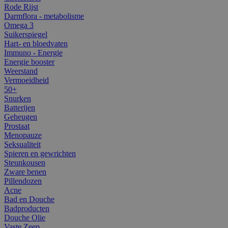
Rode Rijst
Darmflora - metabolisme
Omega 3
Suikerspiegel
Hart- en bloedvaten
Immuno - Energie
Energie booster
Weerstand
Vermoeidheid
50+
Snurken
Batterijen
Geheugen
Prostaat
Menopauze
Seksualiteit
Spieren en gewrichten
Steunkousen
Zware benen
Pillendozen
Acne
Bad en Douche
Badproducten
Douche Olie
Vaste Zeep