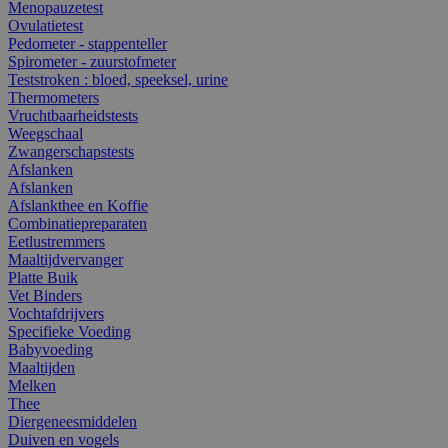
Menopauzetest
Ovulatietest
Pedometer - stappenteller
Spirometer - zuurstofmeter
Teststroken : bloed, speeksel, urine
Thermometers
Vruchtbaarheidstests
Weegschaal
Zwangerschapstests
Afslanken
Afslanken
Afslankthee en Koffie
Combinatiepreparaten
Eetlustremmers
Maaltijdvervanger
Platte Buik
Vet Binders
Vochtafdrijvers
Specifieke Voeding
Babyvoeding
Maaltijden
Melken
Thee
Diergeneesmiddelen
Duiven en vogels