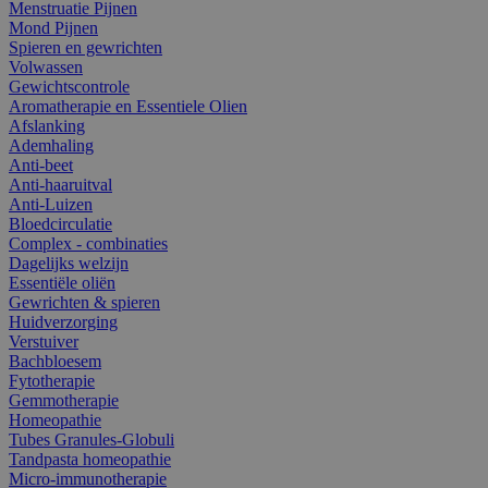
Menstruatie Pijnen
Mond Pijnen
Spieren en gewrichten
Volwassen
Gewichtscontrole
Aromatherapie en Essentiele Olien
Afslanking
Ademhaling
Anti-beet
Anti-haaruitval
Anti-Luizen
Bloedcirculatie
Complex - combinaties
Dagelijks welzijn
Essentiële oliën
Gewrichten & spieren
Huidverzorging
Verstuiver
Bachbloesem
Fytotherapie
Gemmotherapie
Homeopathie
Tubes Granules-Globuli
Tandpasta homeopathie
Micro-immunotherapie