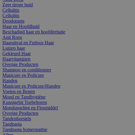
Zeer droge huid
Cellulitis
Cellulitis
Deodorants
Haar en Hoofdhuid
Beschadigd haar en hoofdirritatie
Anti Roos
Haaruitval en Futloos Haar
Luizen haar
Gekleurd Haar
Haarvitaminen
Overige Producten
Shampoo en conditionner
Manicure en Pedicure
Handen
Manicure en Pedicure/Handen
Voeten en Benen
Mond en Tandhygiëne
Kunstgebit Toebehoren
Mondspoeling en Flosmiddel
Overige Producten
Tandenborstels
Tandpasta
Tandpasta homeopathie
Aften