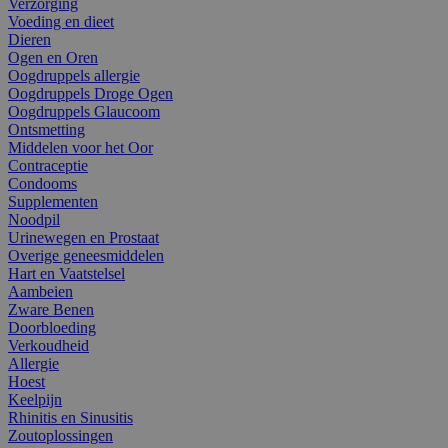
Verzorging
Voeding en dieet
Dieren
Ogen en Oren
Oogdruppels allergie
Oogdruppels Droge Ogen
Oogdruppels Glaucoom
Ontsmetting
Middelen voor het Oor
Contraceptie
Condooms
Supplementen
Noodpil
Urinewegen en Prostaat
Overige geneesmiddelen
Hart en Vaatstelsel
Aambeien
Zware Benen
Doorbloeding
Verkoudheid
Allergie
Hoest
Keelpijn
Rhinitis en Sinusitis
Zoutoplossingen