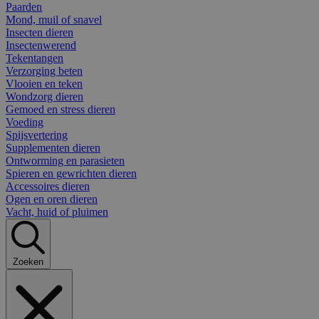
Paarden
Mond, muil of snavel
Insecten dieren
Insectenwerend
Tekentangen
Verzorging beten
Vlooien en teken
Wondzorg dieren
Gemoed en stress dieren
Voeding
Spijsvertering
Supplementen dieren
Ontworming en parasieten
Spieren en gewrichten dieren
Accessoires dieren
Ogen en oren dieren
Vacht, huid of pluimen
Zoeken