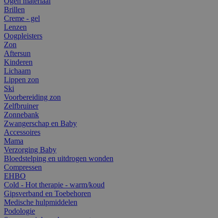
Ogen materiaal
Brillen
Creme - gel
Lenzen
Oogpleisters
Zon
Aftersun
Kinderen
Lichaam
Lippen zon
Ski
Voorbereiding zon
Zelfbruiner
Zonnebank
Zwangerschap en Baby
Accessoires
Mama
Verzorging Baby
Bloedstelping en uitdrogen wonden
Compressen
EHBO
Cold - Hot therapie - warm/koud
Gipsverband en Toebehoren
Medische hulpmiddelen
Podologie