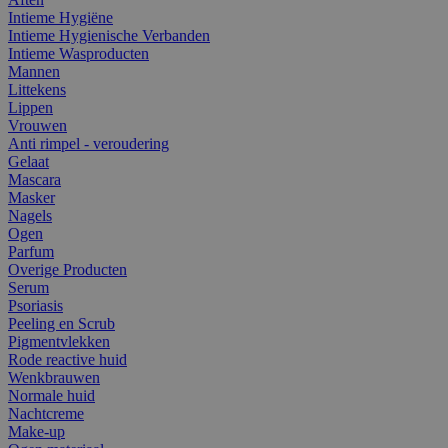
Intieme Hygiëne
Intieme Hygienische Verbanden
Intieme Wasproducten
Mannen
Littekens
Lippen
Vrouwen
Anti rimpel - veroudering
Gelaat
Mascara
Masker
Nagels
Ogen
Parfum
Overige Producten
Serum
Psoriasis
Peeling en Scrub
Pigmentvlekken
Rode reactive huid
Wenkbrauwen
Normale huid
Nachtcreme
Make-up