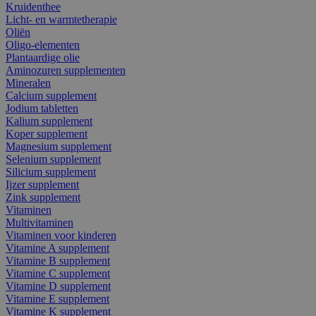
Kruidenthee
Licht- en warmtetherapie
Oliën
Oligo-elementen
Plantaardige olie
Aminozuren supplementen
Mineralen
Calcium supplement
Jodium tabletten
Kalium supplement
Koper supplement
Magnesium supplement
Selenium supplement
Silicium supplement
Ijzer supplement
Zink supplement
Vitaminen
Multivitaminen
Vitaminen voor kinderen
Vitamine A supplement
Vitamine B supplement
Vitamine C supplement
Vitamine D supplement
Vitamine E supplement
Vitamine K supplement