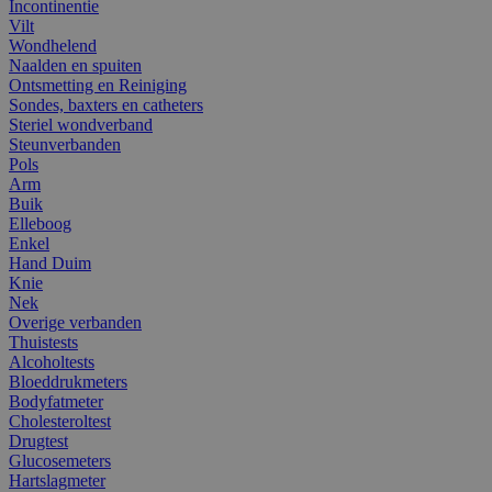
Incontinentie
Vilt
Wondhelend
Naalden en spuiten
Ontsmetting en Reiniging
Sondes, baxters en catheters
Steriel wondverband
Steunverbanden
Pols
Arm
Buik
Elleboog
Enkel
Hand Duim
Knie
Nek
Overige verbanden
Thuistests
Alcoholtests
Bloeddrukmeters
Bodyfatmeter
Cholesteroltest
Drugtest
Glucosemeters
Hartslagmeter