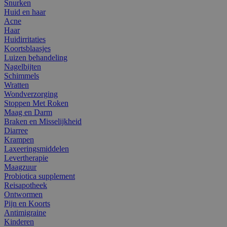
Snurken
Huid en haar
Acne
Haar
Huidirritaties
Koortsblaasjes
Luizen behandeling
Nagelbijten
Schimmels
Wratten
Wondverzorging
Stoppen Met Roken
Maag en Darm
Braken en Misselijkheid
Diarree
Krampen
Laxeeringsmiddelen
Levertherapie
Maagzuur
Probiotica supplement
Reisapotheek
Ontwormen
Pijn en Koorts
Antimigraine
Kinderen