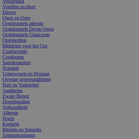
Verzorging
Voeding en dieet
Dieren
Ogen en Oren
Oogdruppels allergie
Oogdruppels Droge Ogen
Oogdruppels Glaucoom
Ontsmetting
Middelen voor het Oor
Contraceptie
Condooms
Supplementen
Noodpil
Urinewegen en Prostaat
Overige geneesmiddelen
Hart en Vaatstelsel
Aambeien
Zware Benen
Doorbloeding
Verkoudheid
Allergie
Hoest
Keelpijn
Rhinitis en Sinusitis
Zoutoplossingen