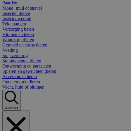
Paarden
Mond, muil of snavel
Insecten dieren
Insectenwerend
Tekentangen
Verzorging beten
Vlooien en teken
Wondzorg dieren
Gemoed en stress dieren
Voeding
Spijsvertering
Supplementen dieren
Ontworming en parasieten
Spieren en gewrichten dieren
Accessoires dieren
Ogen en oren dieren
Vacht, huid of pluimen
Zoeken