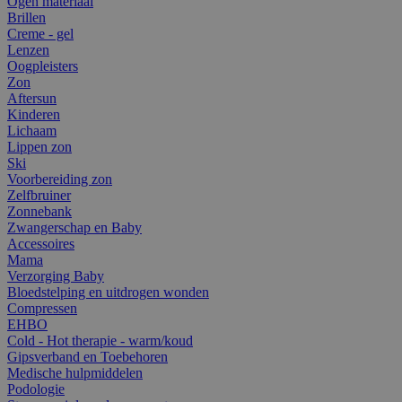
Ogen materiaal
Brillen
Creme - gel
Lenzen
Oogpleisters
Zon
Aftersun
Kinderen
Lichaam
Lippen zon
Ski
Voorbereiding zon
Zelfbruiner
Zonnebank
Zwangerschap en Baby
Accessoires
Mama
Verzorging Baby
Bloedstelping en uitdrogen wonden
Compressen
EHBO
Cold - Hot therapie - warm/koud
Gipsverband en Toebehoren
Medische hulpmiddelen
Podologie