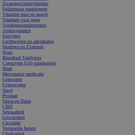
Zwangerschapsvitamine
Foliumzuur supplement
Vitamine haar en nagels
Vitamine voor ogen
Voedingssupplementen
Antioxydanten
Enzymen
Luchtwegen en ademhalen
Studeren en Examens
Neus
Bloedend Tandvlees
Coenzyme Q10 supplement
Huid
Menopauze medicatie
Geheugen
Urinewegen
Sport
Prostaat
Stress en Slaap
CBD
Seksualiteit
Gewrichten
Circulatie
Vermoeide benen
Cholesterol