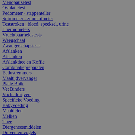
Menopauzetest
Ovulatietest
Pedometer - stappenteller
Spirometer - zuurstofmeter
Teststroken : bloed, speeksel, urine
Thermometers
Vruchtbaarheidstests
Weegschaal
Zwangerschapstests
Afslanken
Afslanken
Afslankthee en Koffie
Combinatiepreparaten
Eetlustremmers
Maaltijdvervanger
Platte Buik
Vet Binders
Vochtafdrijvers
Specifieke Voeding
Babyvoeding
Maaltijden
Melken
Thee
Diergeneesmiddelen
Duiven en vogels