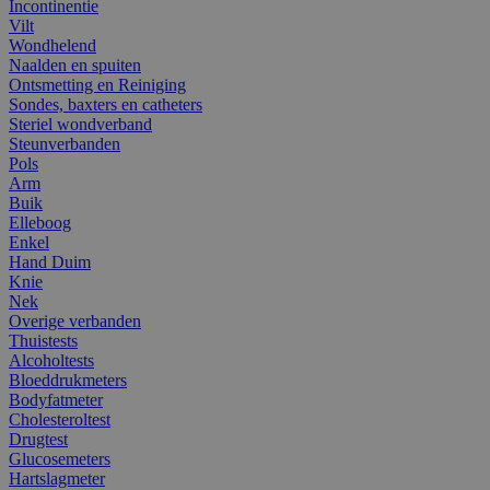
Incontinentie
Vilt
Wondhelend
Naalden en spuiten
Ontsmetting en Reiniging
Sondes, baxters en catheters
Steriel wondverband
Steunverbanden
Pols
Arm
Buik
Elleboog
Enkel
Hand Duim
Knie
Nek
Overige verbanden
Thuistests
Alcoholtests
Bloeddrukmeters
Bodyfatmeter
Cholesteroltest
Drugtest
Glucosemeters
Hartslagmeter