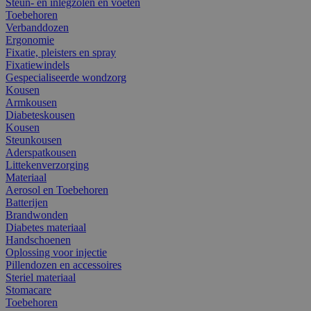
Steun- en inlegzolen en voeten
Toebehoren
Verbanddozen
Ergonomie
Fixatie, pleisters en spray
Fixatiewindels
Gespecialiseerde wondzorg
Kousen
Armkousen
Diabeteskousen
Kousen
Steunkousen
Aderspatkousen
Littekenverzorging
Materiaal
Aerosol en Toebehoren
Batterijen
Brandwonden
Diabetes materiaal
Handschoenen
Oplossing voor injectie
Pillendozen en accessoires
Steriel materiaal
Stomacare
Toebehoren