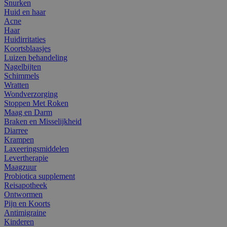
Snurken
Huid en haar
Acne
Haar
Huidirritaties
Koortsblaasjes
Luizen behandeling
Nagelbijten
Schimmels
Wratten
Wondverzorging
Stoppen Met Roken
Maag en Darm
Braken en Misselijkheid
Diarree
Krampen
Laxeeringsmiddelen
Levertherapie
Maagzuur
Probiotica supplement
Reisapotheek
Ontwormen
Pijn en Koorts
Antimigraine
Kinderen