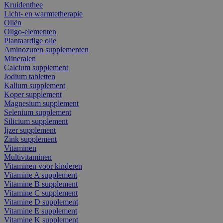
Kruidenthee
Licht- en warmtetherapie
Oliën
Oligo-elementen
Plantaardige olie
Aminozuren supplementen
Mineralen
Calcium supplement
Jodium tabletten
Kalium supplement
Koper supplement
Magnesium supplement
Selenium supplement
Silicium supplement
Ijzer supplement
Zink supplement
Vitaminen
Multivitaminen
Vitaminen voor kinderen
Vitamine A supplement
Vitamine B supplement
Vitamine C supplement
Vitamine D supplement
Vitamine E supplement
Vitamine K supplement