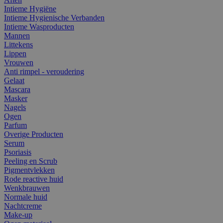
Intieme Hygiëne
Intieme Hygienische Verbanden
Intieme Wasproducten
Mannen
Littekens
Lippen
Vrouwen
Anti rimpel - veroudering
Gelaat
Mascara
Masker
Nagels
Ogen
Parfum
Overige Producten
Serum
Psoriasis
Peeling en Scrub
Pigmentvlekken
Rode reactive huid
Wenkbrauwen
Normale huid
Nachtcreme
Make-up