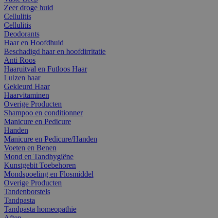
Zeer droge huid
Cellulitis
Cellulitis
Deodorants
Haar en Hoofdhuid
Beschadigd haar en hoofdirritatie
Anti Roos
Haaruitval en Futloos Haar
Luizen haar
Gekleurd Haar
Haarvitaminen
Overige Producten
Shampoo en conditionner
Manicure en Pedicure
Handen
Manicure en Pedicure/Handen
Voeten en Benen
Mond en Tandhygiëne
Kunstgebit Toebehoren
Mondspoeling en Flosmiddel
Overige Producten
Tandenborstels
Tandpasta
Tandpasta homeopathie
Aften