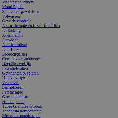
Menstruatie Pijnen
Mond Pijnen
Spieren en gewrichten
Volwassen
Gewichtscontrole
Aromatherapie en Essentiele Olien
Afslanking
Ademhaling
Anti-beet
Anti-haaruitval
Anti-Luizen
Bloedcirculatie
Complex - combinaties
Dagelijks welzijn
Essentiële oliën
Gewrichten & spieren
Huidverzorging
Verstuiver
Bachbloesem
Fytotherapie
Gemmotherapie
Homeopathie
Tubes Granules-Globuli
Tandpasta homeopathie
Micro-immunotherapie