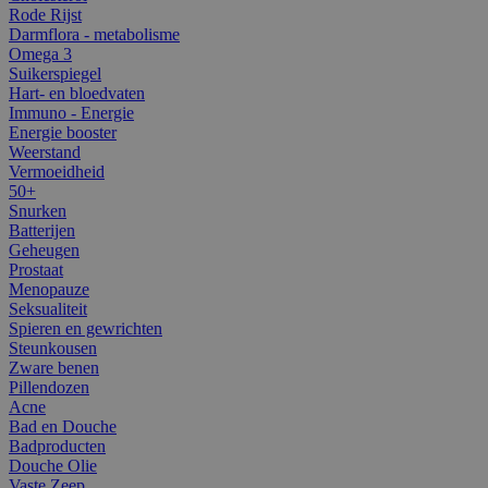
Rode Rijst
Darmflora - metabolisme
Omega 3
Suikerspiegel
Hart- en bloedvaten
Immuno - Energie
Energie booster
Weerstand
Vermoeidheid
50+
Snurken
Batterijen
Geheugen
Prostaat
Menopauze
Seksualiteit
Spieren en gewrichten
Steunkousen
Zware benen
Pillendozen
Acne
Bad en Douche
Badproducten
Douche Olie
Vaste Zeep