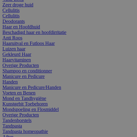
Zeer droge huid
Cellulitis
Cellulitis
Deodorants
Haar en Hoofdhuid
Beschadigd haar en hoofdirritatie
Anti Roos
Haaruitval en Futloos Haar
Luizen haar
Gekleurd Haar
Haarvitaminen
Overige Producten
Shampoo en conditionner
Manicure en Pedicure
Handen
Manicure en Pedicure/Handen
Voeten en Benen
Mond en Tandhygiëne
Kunstgebit Toebehoren
Mondspoeling en Flosmiddel
Overige Producten
Tandenborstels
Tandpasta
Tandpasta homeopathie
Aften