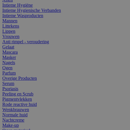
Intieme Hygiëne
Intieme Hygienische Verbanden
Intieme Wasproducten
Mannen
Littekens
Lippen
Vrouwen
Anti rimpel - veroudering
Gelaat
Mascara
Masker
Nagels
Ogen
Parfum
Overige Producten
Serum
Psoriasis
Peeling en Scrub
Pigmentvlekken
Rode reactive huid
Wenkbrauwen
Normale huid
Nachtcreme
Make-up