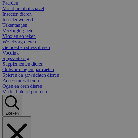
Paarden
Mond, muil of snavel
Insecten dieren
Insectenwerend
Tekentangen
Verzorging beten
Vlooien en teken
Wondzorg dieren
Gemoed en stress dieren
Voeding
Spijsvertering
Supplementen dieren
Ontworming en parasieten
Spieren en gewrichten dieren
Accessoires dieren
Ogen en oren dieren
Vacht, huid of pluimen
Zoeken