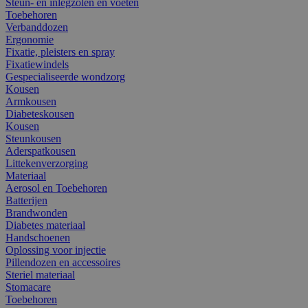
Steun- en inlegzolen en voeten
Toebehoren
Verbanddozen
Ergonomie
Fixatie, pleisters en spray
Fixatiewindels
Gespecialiseerde wondzorg
Kousen
Armkousen
Diabeteskousen
Kousen
Steunkousen
Aderspatkousen
Littekenverzorging
Materiaal
Aerosol en Toebehoren
Batterijen
Brandwonden
Diabetes materiaal
Handschoenen
Oplossing voor injectie
Pillendozen en accessoires
Steriel materiaal
Stomacare
Toebehoren