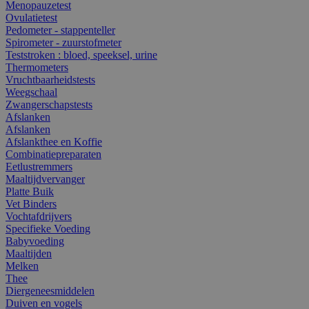
Menopauzetest
Ovulatietest
Pedometer - stappenteller
Spirometer - zuurstofmeter
Teststroken : bloed, speeksel, urine
Thermometers
Vruchtbaarheidstests
Weegschaal
Zwangerschapstests
Afslanken
Afslanken
Afslankthee en Koffie
Combinatiepreparaten
Eetlustremmers
Maaltijdvervanger
Platte Buik
Vet Binders
Vochtafdrijvers
Specifieke Voeding
Babyvoeding
Maaltijden
Melken
Thee
Diergeneesmiddelen
Duiven en vogels