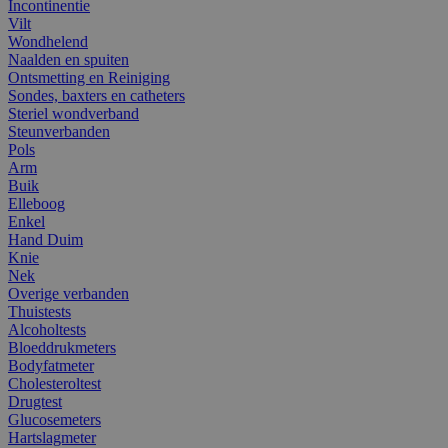
Incontinentie
Vilt
Wondhelend
Naalden en spuiten
Ontsmetting en Reiniging
Sondes, baxters en catheters
Steriel wondverband
Steunverbanden
Pols
Arm
Buik
Elleboog
Enkel
Hand Duim
Knie
Nek
Overige verbanden
Thuistests
Alcoholtests
Bloeddrukmeters
Bodyfatmeter
Cholesteroltest
Drugtest
Glucosemeters
Hartslagmeter