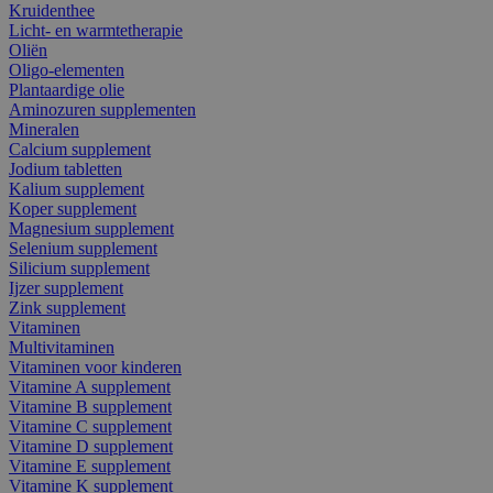
Kruidenthee
Licht- en warmtetherapie
Oliën
Oligo-elementen
Plantaardige olie
Aminozuren supplementen
Mineralen
Calcium supplement
Jodium tabletten
Kalium supplement
Koper supplement
Magnesium supplement
Selenium supplement
Silicium supplement
Ijzer supplement
Zink supplement
Vitaminen
Multivitaminen
Vitaminen voor kinderen
Vitamine A supplement
Vitamine B supplement
Vitamine C supplement
Vitamine D supplement
Vitamine E supplement
Vitamine K supplement