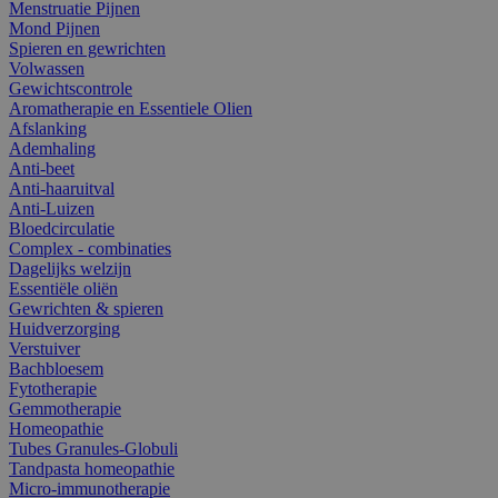
Menstruatie Pijnen
Mond Pijnen
Spieren en gewrichten
Volwassen
Gewichtscontrole
Aromatherapie en Essentiele Olien
Afslanking
Ademhaling
Anti-beet
Anti-haaruitval
Anti-Luizen
Bloedcirculatie
Complex - combinaties
Dagelijks welzijn
Essentiële oliën
Gewrichten & spieren
Huidverzorging
Verstuiver
Bachbloesem
Fytotherapie
Gemmotherapie
Homeopathie
Tubes Granules-Globuli
Tandpasta homeopathie
Micro-immunotherapie