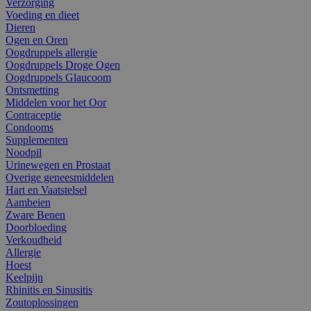
Verzorging
Voeding en dieet
Dieren
Ogen en Oren
Oogdruppels allergie
Oogdruppels Droge Ogen
Oogdruppels Glaucoom
Ontsmetting
Middelen voor het Oor
Contraceptie
Condooms
Supplementen
Noodpil
Urinewegen en Prostaat
Overige geneesmiddelen
Hart en Vaatstelsel
Aambeien
Zware Benen
Doorbloeding
Verkoudheid
Allergie
Hoest
Keelpijn
Rhinitis en Sinusitis
Zoutoplossingen