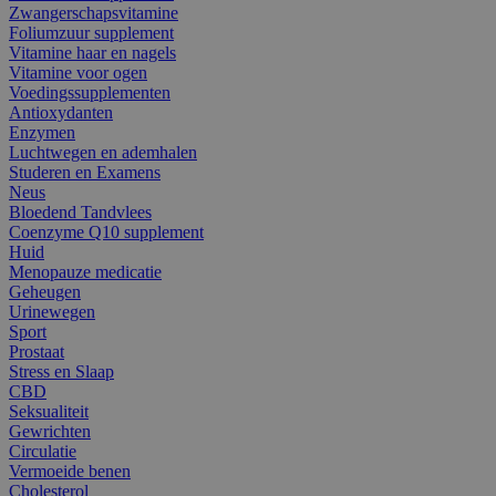
Zwangerschapsvitamine
Foliumzuur supplement
Vitamine haar en nagels
Vitamine voor ogen
Voedingssupplementen
Antioxydanten
Enzymen
Luchtwegen en ademhalen
Studeren en Examens
Neus
Bloedend Tandvlees
Coenzyme Q10 supplement
Huid
Menopauze medicatie
Geheugen
Urinewegen
Sport
Prostaat
Stress en Slaap
CBD
Seksualiteit
Gewrichten
Circulatie
Vermoeide benen
Cholesterol