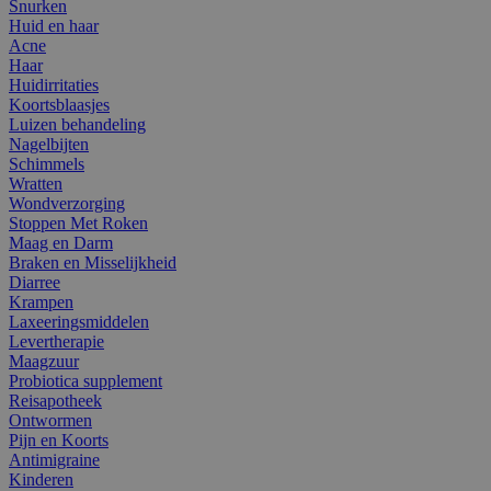
Snurken
Huid en haar
Acne
Haar
Huidirritaties
Koortsblaasjes
Luizen behandeling
Nagelbijten
Schimmels
Wratten
Wondverzorging
Stoppen Met Roken
Maag en Darm
Braken en Misselijkheid
Diarree
Krampen
Laxeeringsmiddelen
Levertherapie
Maagzuur
Probiotica supplement
Reisapotheek
Ontwormen
Pijn en Koorts
Antimigraine
Kinderen