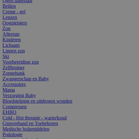
Ogen materiaal
Brillen
Creme - gel
Lenzen
Oogpleisters
Zon
Aftersun
Kinderen
Lichaam
Lippen zon
Ski
Voorbereiding zon
Zelfbruiner
Zonnebank
Zwangerschap en Baby
Accessoires
Mama
Verzorging Baby
Bloedstelping en uitdrogen wonden
Compressen
EHBO
Cold - Hot therapie - warm/koud
Gipsverband en Toebehoren
Medische hulpmiddelen
Podologie