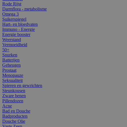
Rode Rijst
Darmflora - metabolisme
Omega 3
Suikerspiegel
Hart- en bloedvaten
Immuno - Energie
Energie booster
Weerstand
Vermoeidheid
50+
Snurken
Batterijen
Geheugen
Prostaat
Menopauze
Seksualiteit
Spieren en gewrichten
Steunkousen
Zware benen
Pillendozen
Acne
Bad en Douche
Badproducten
Douche Olie
Vaste Zeep