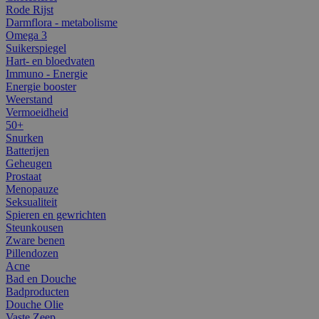
Rode Rijst
Darmflora - metabolisme
Omega 3
Suikerspiegel
Hart- en bloedvaten
Immuno - Energie
Energie booster
Weerstand
Vermoeidheid
50+
Snurken
Batterijen
Geheugen
Prostaat
Menopauze
Seksualiteit
Spieren en gewrichten
Steunkousen
Zware benen
Pillendozen
Acne
Bad en Douche
Badproducten
Douche Olie
Vaste Zeep