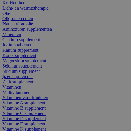
Kruidenthee
Licht- en warmtetherapie
Oliën
Oligo-elementen
Plantaardige olie
Aminozuren supplementen
Mineralen
Calcium supplement
Jodium tabletten
Kalium supplement
Koper supplement
Magnesium supplement
Selenium supplement
Silicium supplement
Ijzer supplement
Zink supplement
Vitaminen
Multivitaminen
Vitaminen voor kinderen
Vitamine A supplement
Vitamine B supplement
Vitamine C supplement
Vitamine D supplement
Vitamine E supplement
Vitamine K supplement