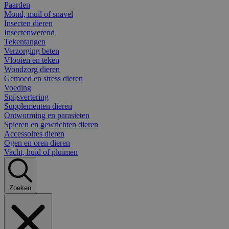
Paarden
Mond, muil of snavel
Insecten dieren
Insectenwerend
Tekentangen
Verzorging beten
Vlooien en teken
Wondzorg dieren
Gemoed en stress dieren
Voeding
Spijsvertering
Supplementen dieren
Ontworming en parasieten
Spieren en gewrichten dieren
Accessoires dieren
Ogen en oren dieren
Vacht, huid of pluimen
Zoeken