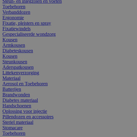
Steun- en inlegzolen en voeten
Toebehoren
Verbanddozen
Ergonomie
Fixatie, pleisters en spray
Fixatiewindels
Gespecialiseerde wondzorg
Kousen
Armkousen
Diabeteskousen
Kousen
Steunkousen
Aderspatkousen
Littekenverzorging
Materiaal
Aerosol en Toebehoren
Batterijen
Brandwonden
Diabetes materiaal
Handschoenen
Oplossing voor injectie
Pillendozen en accessoires
Steriel materiaal
Stomacare
Toebehoren