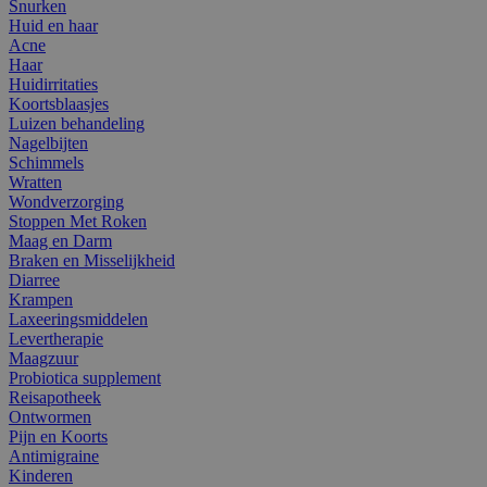
Snurken
Huid en haar
Acne
Haar
Huidirritaties
Koortsblaasjes
Luizen behandeling
Nagelbijten
Schimmels
Wratten
Wondverzorging
Stoppen Met Roken
Maag en Darm
Braken en Misselijkheid
Diarree
Krampen
Laxeeringsmiddelen
Levertherapie
Maagzuur
Probiotica supplement
Reisapotheek
Ontwormen
Pijn en Koorts
Antimigraine
Kinderen