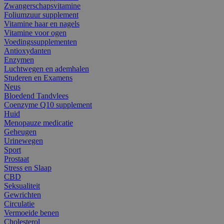
Zwangerschapsvitamine
Foliumzuur supplement
Vitamine haar en nagels
Vitamine voor ogen
Voedingssupplementen
Antioxydanten
Enzymen
Luchtwegen en ademhalen
Studeren en Examens
Neus
Bloedend Tandvlees
Coenzyme Q10 supplement
Huid
Menopauze medicatie
Geheugen
Urinewegen
Sport
Prostaat
Stress en Slaap
CBD
Seksualiteit
Gewrichten
Circulatie
Vermoeide benen
Cholesterol