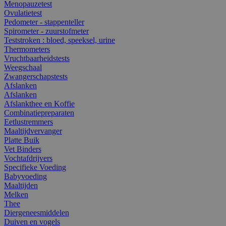
Menopauzetest
Ovulatietest
Pedometer - stappenteller
Spirometer - zuurstofmeter
Teststroken : bloed, speeksel, urine
Thermometers
Vruchtbaarheidstests
Weegschaal
Zwangerschapstests
Afslanken
Afslanken
Afslankthee en Koffie
Combinatiepreparaten
Eetlustremmers
Maaltijdvervanger
Platte Buik
Vet Binders
Vochtafdrijvers
Specifieke Voeding
Babyvoeding
Maaltijden
Melken
Thee
Diergeneesmiddelen
Duiven en vogels