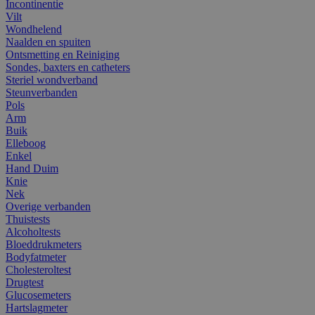
Incontinentie
Vilt
Wondhelend
Naalden en spuiten
Ontsmetting en Reiniging
Sondes, baxters en catheters
Steriel wondverband
Steunverbanden
Pols
Arm
Buik
Elleboog
Enkel
Hand Duim
Knie
Nek
Overige verbanden
Thuistests
Alcoholtests
Bloeddrukmeters
Bodyfatmeter
Cholesteroltest
Drugtest
Glucosemeters
Hartslagmeter