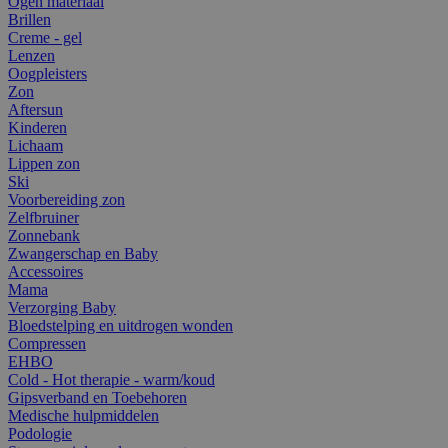
Ogen materiaal
Brillen
Creme - gel
Lenzen
Oogpleisters
Zon
Aftersun
Kinderen
Lichaam
Lippen zon
Ski
Voorbereiding zon
Zelfbruiner
Zonnebank
Zwangerschap en Baby
Accessoires
Mama
Verzorging Baby
Bloedstelping en uitdrogen wonden
Compressen
EHBO
Cold - Hot therapie - warm/koud
Gipsverband en Toebehoren
Medische hulpmiddelen
Podologie