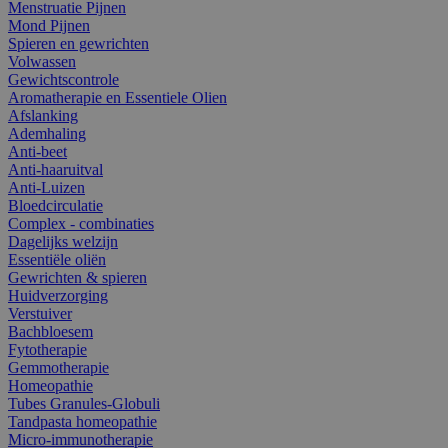
Menstruatie Pijnen
Mond Pijnen
Spieren en gewrichten
Volwassen
Gewichtscontrole
Aromatherapie en Essentiele Olien
Afslanking
Ademhaling
Anti-beet
Anti-haaruitval
Anti-Luizen
Bloedcirculatie
Complex - combinaties
Dagelijks welzijn
Essentiële oliën
Gewrichten & spieren
Huidverzorging
Verstuiver
Bachbloesem
Fytotherapie
Gemmotherapie
Homeopathie
Tubes Granules-Globuli
Tandpasta homeopathie
Micro-immunotherapie