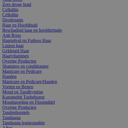
Zeer droge huid
Cellulitis
Cellulitis
Deodorants
Haar en Hoofdhuid
Beschadigd haar en hoofdirritatie
Anti Roos
Haaruitval en Futloos Haar
Luizen haar
Gekleurd Haar
Haarvitaminen
Overige Producten
Shampoo en conditionner
Manicure en Pedicure
Handen
Manicure en Pedicure/Handen
Voeten en Benen
Mond en Tandhygiëne
Kunstgebit Toebehoren
Mondspoeling en Flosmiddel
Overige Producten
Tandenborstels
Tandpasta
Tandpasta homeopathie
Aften