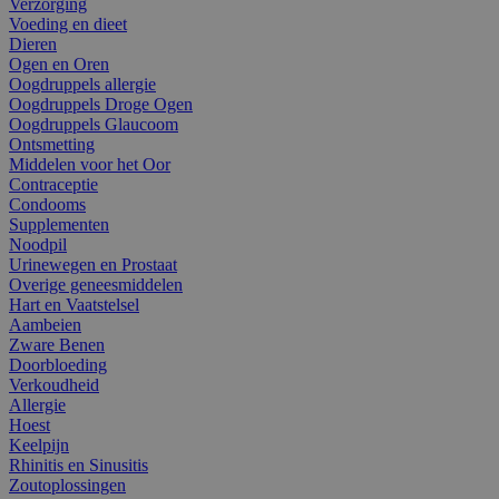
Verzorging
Voeding en dieet
Dieren
Ogen en Oren
Oogdruppels allergie
Oogdruppels Droge Ogen
Oogdruppels Glaucoom
Ontsmetting
Middelen voor het Oor
Contraceptie
Condooms
Supplementen
Noodpil
Urinewegen en Prostaat
Overige geneesmiddelen
Hart en Vaatstelsel
Aambeien
Zware Benen
Doorbloeding
Verkoudheid
Allergie
Hoest
Keelpijn
Rhinitis en Sinusitis
Zoutoplossingen