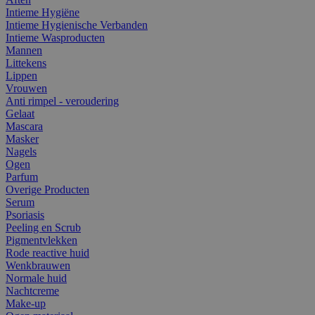
Intieme Hygiëne
Intieme Hygienische Verbanden
Intieme Wasproducten
Mannen
Littekens
Lippen
Vrouwen
Anti rimpel - veroudering
Gelaat
Mascara
Masker
Nagels
Ogen
Parfum
Overige Producten
Serum
Psoriasis
Peeling en Scrub
Pigmentvlekken
Rode reactive huid
Wenkbrauwen
Normale huid
Nachtcreme
Make-up