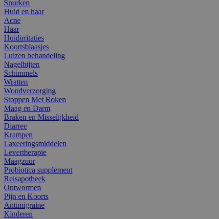
Snurken
Huid en haar
Acne
Haar
Huidirritaties
Koortsblaasjes
Luizen behandeling
Nagelbijten
Schimmels
Wratten
Wondverzorging
Stoppen Met Roken
Maag en Darm
Braken en Misselijkheid
Diarree
Krampen
Laxeeringsmiddelen
Levertherapie
Maagzuur
Probiotica supplement
Reisapotheek
Ontwormen
Pijn en Koorts
Antimigraine
Kinderen