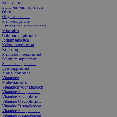
Kruidenthee
Licht- en warmtetherapie
Oliën
Oligo-elementen
Plantaardige olie
Aminozuren supplementen
Mineralen
Calcium supplement
Jodium tabletten
Kalium supplement
Koper supplement
Magnesium supplement
Selenium supplement
Silicium supplement
Ijzer supplement
Zink supplement
Vitaminen
Multivitaminen
Vitaminen voor kinderen
Vitamine A supplement
Vitamine B supplement
Vitamine C supplement
Vitamine D supplement
Vitamine E supplement
Vitamine K supplement