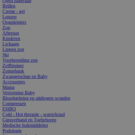
Ogen materiaal
Brillen
Creme - gel
Lenzen
Oogpleisters
Zon
Aftersun
Kinderen
Lichaam
Lippen zon
Ski
Voorbereiding zon
Zelfbruiner
Zonnebank
Zwangerschap en Baby
Accessoires
Mama
Verzorging Baby
Bloedstelping en uitdrogen wonden
Compressen
EHBO
Cold - Hot therapie - warm/koud
Gipsverband en Toebehoren
Medische hulpmiddelen
Podologie