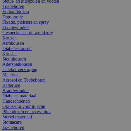
Steun- en inlegzolen en voeten
Toebehoren
Verbanddozen
Ergonomie
Fixatie, pleisters en spray
Fixatiewindels
Gespecialiseerde wondzorg
Kousen
Armkousen
Diabeteskousen
Kousen
Steunkousen
Aderspatkousen
Littekenverzorging
Materiaal
Aerosol en Toebehoren
Batterijen
Brandwonden
Diabetes materiaal
Handschoenen
Oplossing voor injectie
Pillendozen en accessoires
Steriel materiaal
Stomacare
Toebehoren