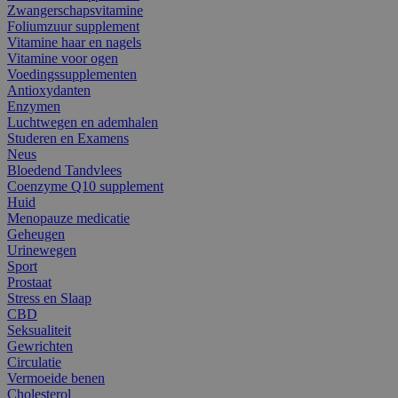
Zwangerschapsvitamine
Foliumzuur supplement
Vitamine haar en nagels
Vitamine voor ogen
Voedingssupplementen
Antioxydanten
Enzymen
Luchtwegen en ademhalen
Studeren en Examens
Neus
Bloedend Tandvlees
Coenzyme Q10 supplement
Huid
Menopauze medicatie
Geheugen
Urinewegen
Sport
Prostaat
Stress en Slaap
CBD
Seksualiteit
Gewrichten
Circulatie
Vermoeide benen
Cholesterol