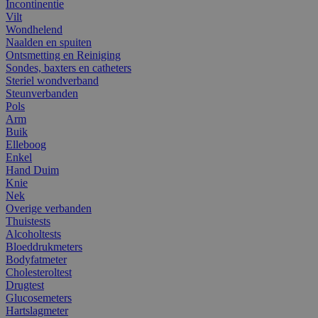
Incontinentie
Vilt
Wondhelend
Naalden en spuiten
Ontsmetting en Reiniging
Sondes, baxters en catheters
Steriel wondverband
Steunverbanden
Pols
Arm
Buik
Elleboog
Enkel
Hand Duim
Knie
Nek
Overige verbanden
Thuistests
Alcoholtests
Bloeddrukmeters
Bodyfatmeter
Cholesteroltest
Drugtest
Glucosemeters
Hartslagmeter