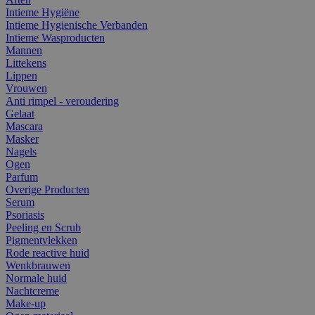
Intieme Hygiëne
Intieme Hygienische Verbanden
Intieme Wasproducten
Mannen
Littekens
Lippen
Vrouwen
Anti rimpel - veroudering
Gelaat
Mascara
Masker
Nagels
Ogen
Parfum
Overige Producten
Serum
Psoriasis
Peeling en Scrub
Pigmentvlekken
Rode reactive huid
Wenkbrauwen
Normale huid
Nachtcreme
Make-up