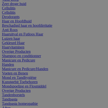
Zeer droge huid
Cellulitis
Cellulitis
Deodorants
Haar en Hoofdhuid
Beschadigd haar en hoofdirritatie
Anti Roos
Haaruitval en Futloos Haar
Luizen haar
Gekleurd Haar
Haarvitaminen
Overige Producten
Shampoo en conditionner
Manicure en Pedicure
Handen
Manicure en Pedicure/Handen
Voeten en Benen
Mond en Tandhygiëne
Kunstgebit Toebehoren
Mondspoeling en Flosmiddel
Overige Producten
Tandenborstels
Tandpasta
Tandpasta homeopathie
Aften