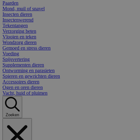
Paarden
Mond, muil of snavel
Insecten dieren
Insectenwerend
Tekentangen
Verzorging beten
Vlooien en teken
Wondzorg dieren
Gemoed en stress dieren
Voeding
Spijsvertering
Supplementen dieren
Ontworming en parasieten
Spieren en gewrichten dieren
Accessoires dieren
Ogen en oren dieren
Vacht, huid of pluimen
Zoeken