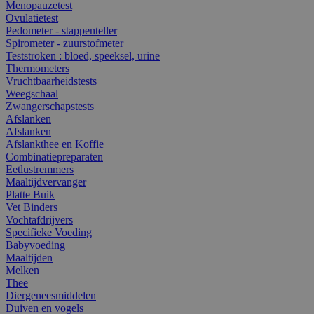
Menopauzetest
Ovulatietest
Pedometer - stappenteller
Spirometer - zuurstofmeter
Teststroken : bloed, speeksel, urine
Thermometers
Vruchtbaarheidstests
Weegschaal
Zwangerschapstests
Afslanken
Afslanken
Afslankthee en Koffie
Combinatiepreparaten
Eetlustremmers
Maaltijdvervanger
Platte Buik
Vet Binders
Vochtafdrijvers
Specifieke Voeding
Babyvoeding
Maaltijden
Melken
Thee
Diergeneesmiddelen
Duiven en vogels