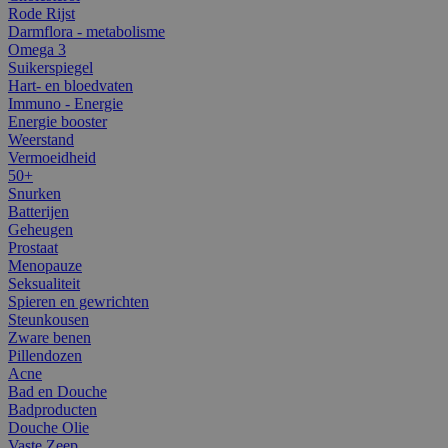
Rode Rijst
Darmflora - metabolisme
Omega 3
Suikerspiegel
Hart- en bloedvaten
Immuno - Energie
Energie booster
Weerstand
Vermoeidheid
50+
Snurken
Batterijen
Geheugen
Prostaat
Menopauze
Seksualiteit
Spieren en gewrichten
Steunkousen
Zware benen
Pillendozen
Acne
Bad en Douche
Badproducten
Douche Olie
Vaste Zeep