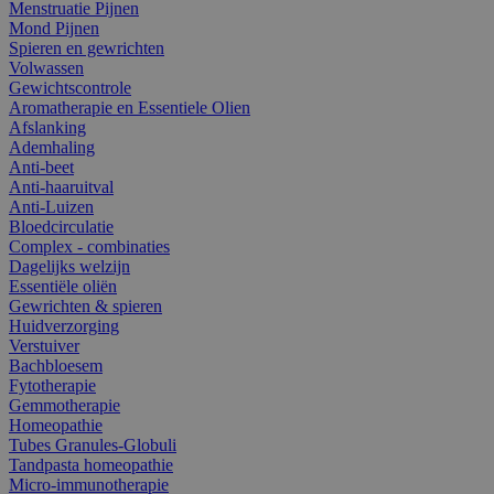
Menstruatie Pijnen
Mond Pijnen
Spieren en gewrichten
Volwassen
Gewichtscontrole
Aromatherapie en Essentiele Olien
Afslanking
Ademhaling
Anti-beet
Anti-haaruitval
Anti-Luizen
Bloedcirculatie
Complex - combinaties
Dagelijks welzijn
Essentiële oliën
Gewrichten & spieren
Huidverzorging
Verstuiver
Bachbloesem
Fytotherapie
Gemmotherapie
Homeopathie
Tubes Granules-Globuli
Tandpasta homeopathie
Micro-immunotherapie