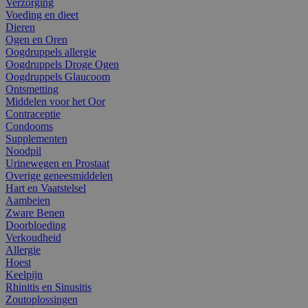
Verzorging
Voeding en dieet
Dieren
Ogen en Oren
Oogdruppels allergie
Oogdruppels Droge Ogen
Oogdruppels Glaucoom
Ontsmetting
Middelen voor het Oor
Contraceptie
Condooms
Supplementen
Noodpil
Urinewegen en Prostaat
Overige geneesmiddelen
Hart en Vaatstelsel
Aambeien
Zware Benen
Doorbloeding
Verkoudheid
Allergie
Hoest
Keelpijn
Rhinitis en Sinusitis
Zoutoplossingen