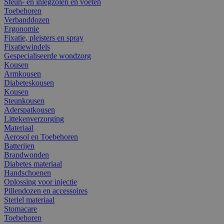
Steun- en inlegzolen en voeten
Toebehoren
Verbanddozen
Ergonomie
Fixatie, pleisters en spray
Fixatiewindels
Gespecialiseerde wondzorg
Kousen
Armkousen
Diabeteskousen
Kousen
Steunkousen
Aderspatkousen
Littekenverzorging
Materiaal
Aerosol en Toebehoren
Batterijen
Brandwonden
Diabetes materiaal
Handschoenen
Oplossing voor injectie
Pillendozen en accessoires
Steriel materiaal
Stomacare
Toebehoren