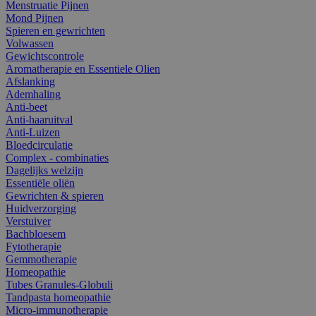
Menstruatie Pijnen
Mond Pijnen
Spieren en gewrichten
Volwassen
Gewichtscontrole
Aromatherapie en Essentiele Olien
Afslanking
Ademhaling
Anti-beet
Anti-haaruitval
Anti-Luizen
Bloedcirculatie
Complex - combinaties
Dagelijks welzijn
Essentiële oliën
Gewrichten & spieren
Huidverzorging
Verstuiver
Bachbloesem
Fytotherapie
Gemmotherapie
Homeopathie
Tubes Granules-Globuli
Tandpasta homeopathie
Micro-immunotherapie