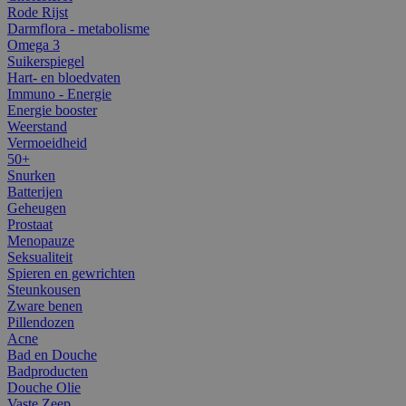
Rode Rijst
Darmflora - metabolisme
Omega 3
Suikerspiegel
Hart- en bloedvaten
Immuno - Energie
Energie booster
Weerstand
Vermoeidheid
50+
Snurken
Batterijen
Geheugen
Prostaat
Menopauze
Seksualiteit
Spieren en gewrichten
Steunkousen
Zware benen
Pillendozen
Acne
Bad en Douche
Badproducten
Douche Olie
Vaste Zeep