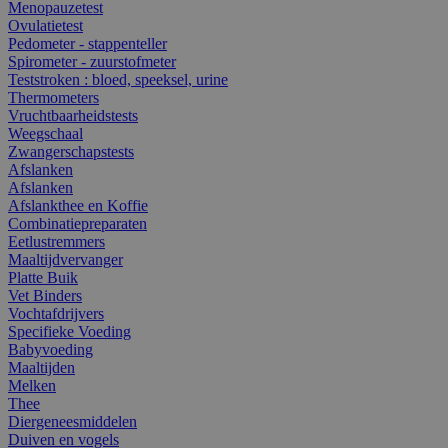
Menopauzetest
Ovulatietest
Pedometer - stappenteller
Spirometer - zuurstofmeter
Teststroken : bloed, speeksel, urine
Thermometers
Vruchtbaarheidstests
Weegschaal
Zwangerschapstests
Afslanken
Afslanken
Afslankthee en Koffie
Combinatiepreparaten
Eetlustremmers
Maaltijdvervanger
Platte Buik
Vet Binders
Vochtafdrijvers
Specifieke Voeding
Babyvoeding
Maaltijden
Melken
Thee
Diergeneesmiddelen
Duiven en vogels