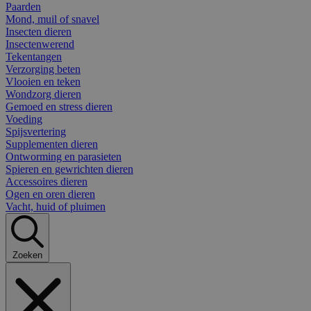
Paarden
Mond, muil of snavel
Insecten dieren
Insectenwerend
Tekentangen
Verzorging beten
Vlooien en teken
Wondzorg dieren
Gemoed en stress dieren
Voeding
Spijsvertering
Supplementen dieren
Ontworming en parasieten
Spieren en gewrichten dieren
Accessoires dieren
Ogen en oren dieren
Vacht, huid of pluimen
Zoeken