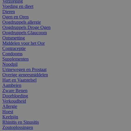
Verzorging
Voeding en dieet
Dieren
Ogen en Oren
Oogdruppels allergie
Oogdruppels Droge Ogen
Oogdruppels Glaucoom
Ontsmetting
Middelen voor het Oor
Contraceptie
Condooms
Supplementen
Noodpil
Urinewegen en Prostaat
Overige geneesmiddelen
Hart en Vaatstelsel
Aambeien
Zware Benen
Doorbloeding
Verkoudheid
Allergie
Hoest
Keelpijn
Rhinitis en Sinusitis
Zoutoplossingen