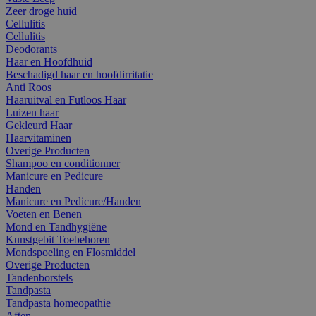
Zeer droge huid
Cellulitis
Cellulitis
Deodorants
Haar en Hoofdhuid
Beschadigd haar en hoofdirritatie
Anti Roos
Haaruitval en Futloos Haar
Luizen haar
Gekleurd Haar
Haarvitaminen
Overige Producten
Shampoo en conditionner
Manicure en Pedicure
Handen
Manicure en Pedicure/Handen
Voeten en Benen
Mond en Tandhygiëne
Kunstgebit Toebehoren
Mondspoeling en Flosmiddel
Overige Producten
Tandenborstels
Tandpasta
Tandpasta homeopathie
Aften