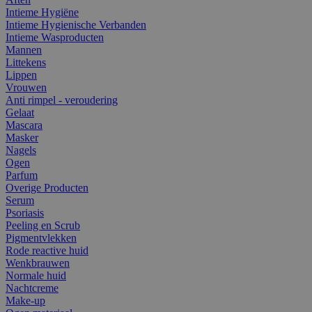
Intieme Hygiëne
Intieme Hygienische Verbanden
Intieme Wasproducten
Mannen
Littekens
Lippen
Vrouwen
Anti rimpel - veroudering
Gelaat
Mascara
Masker
Nagels
Ogen
Parfum
Overige Producten
Serum
Psoriasis
Peeling en Scrub
Pigmentvlekken
Rode reactive huid
Wenkbrauwen
Normale huid
Nachtcreme
Make-up