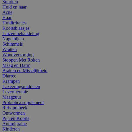
Snurken
Huid en haar
Acne
Haar
Huidirritaties
Koortsblaasjes
Luizen behandeling
Nagelbijten
Schimmels
Wratten
Wondverzorging
Stoppen Met Roken
Maag en Darm
Braken en Misselijkheid
Diarree
Krampen
Laxeeringsmiddelen
Levertherapie
Maagzuur
Probiotica supplement
Reisapotheek
Ontwormen
Pijn en Koorts
Antimigraine
Kinderen