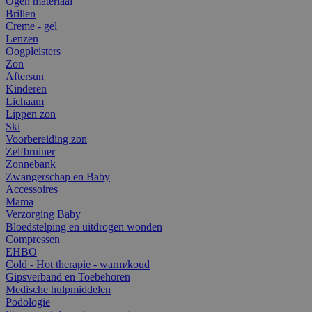
Ogen materiaal
Brillen
Creme - gel
Lenzen
Oogpleisters
Zon
Aftersun
Kinderen
Lichaam
Lippen zon
Ski
Voorbereiding zon
Zelfbruiner
Zonnebank
Zwangerschap en Baby
Accessoires
Mama
Verzorging Baby
Bloedstelping en uitdrogen wonden
Compressen
EHBO
Cold - Hot therapie - warm/koud
Gipsverband en Toebehoren
Medische hulpmiddelen
Podologie