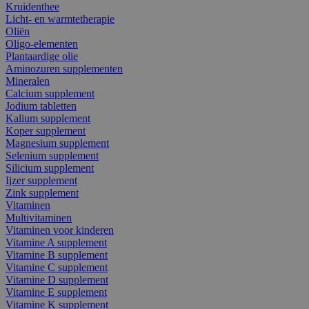
Kruidenthee
Licht- en warmtetherapie
Oliën
Oligo-elementen
Plantaardige olie
Aminozuren supplementen
Mineralen
Calcium supplement
Jodium tabletten
Kalium supplement
Koper supplement
Magnesium supplement
Selenium supplement
Silicium supplement
Ijzer supplement
Zink supplement
Vitaminen
Multivitaminen
Vitaminen voor kinderen
Vitamine A supplement
Vitamine B supplement
Vitamine C supplement
Vitamine D supplement
Vitamine E supplement
Vitamine K supplement