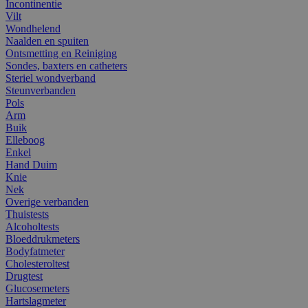
Incontinentie
Vilt
Wondhelend
Naalden en spuiten
Ontsmetting en Reiniging
Sondes, baxters en catheters
Steriel wondverband
Steunverbanden
Pols
Arm
Buik
Elleboog
Enkel
Hand Duim
Knie
Nek
Overige verbanden
Thuistests
Alcoholtests
Bloeddrukmeters
Bodyfatmeter
Cholesteroltest
Drugtest
Glucosemeters
Hartslagmeter