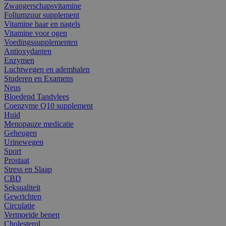
Zwangerschapsvitamine
Foliumzuur supplement
Vitamine haar en nagels
Vitamine voor ogen
Voedingssupplementen
Antioxydanten
Enzymen
Luchtwegen en ademhalen
Studeren en Examens
Neus
Bloedend Tandvlees
Coenzyme Q10 supplement
Huid
Menopauze medicatie
Geheugen
Urinewegen
Sport
Prostaat
Stress en Slaap
CBD
Seksualiteit
Gewrichten
Circulatie
Vermoeide benen
Cholesterol