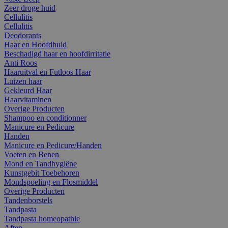
Zeer droge huid
Cellulitis
Cellulitis
Deodorants
Haar en Hoofdhuid
Beschadigd haar en hoofdirritatie
Anti Roos
Haaruitval en Futloos Haar
Luizen haar
Gekleurd Haar
Haarvitaminen
Overige Producten
Shampoo en conditionner
Manicure en Pedicure
Handen
Manicure en Pedicure/Handen
Voeten en Benen
Mond en Tandhygiëne
Kunstgebit Toebehoren
Mondspoeling en Flosmiddel
Overige Producten
Tandenborstels
Tandpasta
Tandpasta homeopathie
Aften