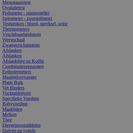
Menopauzetest
Ovulatietest
Pedometer - stappenteller
Spirometer - zuurstofmeter
Teststroken : bloed, speeksel, urine
Thermometers
Vruchtbaarheidstests
Weegschaal
Zwangerschapstests
Afslanken
Afslanken
Afslankthee en Koffie
Combinatiepreparaten
Eetlustremmers
Maaltijdvervanger
Platte Buik
Vet Binders
Vochtafdrijvers
Specifieke Voeding
Babyvoeding
Maaltijden
Melken
Thee
Diergeneesmiddelen
Duiven en vogels