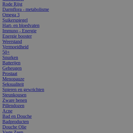
Rode Rijst
Darmflora - metabolisme
Omega 3
Suikerspiegel
Hart- en bloedvaten
Immuno - Energie
Energie booster
Weerstand
Vermoeidheid
50+
Snurken
Batterijen
Geheugen
Prostaat
Menopauze
Seksualiteit
Spieren en gewrichten
Steunkousen
Zware benen
Pillendozen
Acne
Bad en Douche
Badproducten
Douche Olie
Vaste Zeep