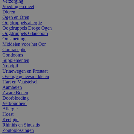
Verzorging
Voeding en dieet
Dieren
Ogen en Oren
Oogdruppels allergie
Oogdruppels Droge Ogen
Oogdruppels Glaucoom
Ontsmetting
Middelen voor het Oor
Contraceptie
Condooms
Supplementen
Noodpil
Urinewegen en Prostaat
Overige geneesmiddelen
Hart en Vaatstelsel
Aambeien
Zware Benen
Doorbloeding
Verkoudheid
Allergie
Hoest
Keelpijn
Rhinitis en Sinusitis
Zoutoplossingen