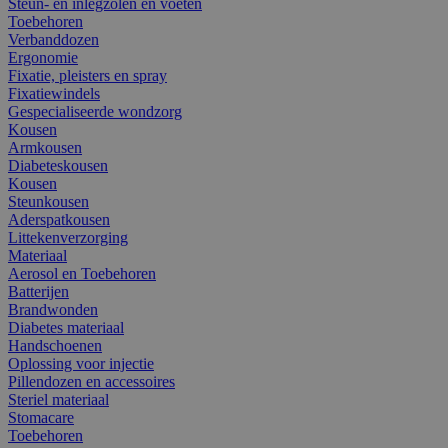
Steun- en inlegzolen en voeten
Toebehoren
Verbanddozen
Ergonomie
Fixatie, pleisters en spray
Fixatiewindels
Gespecialiseerde wondzorg
Kousen
Armkousen
Diabeteskousen
Kousen
Steunkousen
Aderspatkousen
Littekenverzorging
Materiaal
Aerosol en Toebehoren
Batterijen
Brandwonden
Diabetes materiaal
Handschoenen
Oplossing voor injectie
Pillendozen en accessoires
Steriel materiaal
Stomacare
Toebehoren