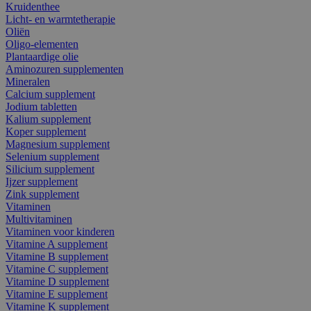
Kruidenthee
Licht- en warmtetherapie
Oliën
Oligo-elementen
Plantaardige olie
Aminozuren supplementen
Mineralen
Calcium supplement
Jodium tabletten
Kalium supplement
Koper supplement
Magnesium supplement
Selenium supplement
Silicium supplement
Ijzer supplement
Zink supplement
Vitaminen
Multivitaminen
Vitaminen voor kinderen
Vitamine A supplement
Vitamine B supplement
Vitamine C supplement
Vitamine D supplement
Vitamine E supplement
Vitamine K supplement