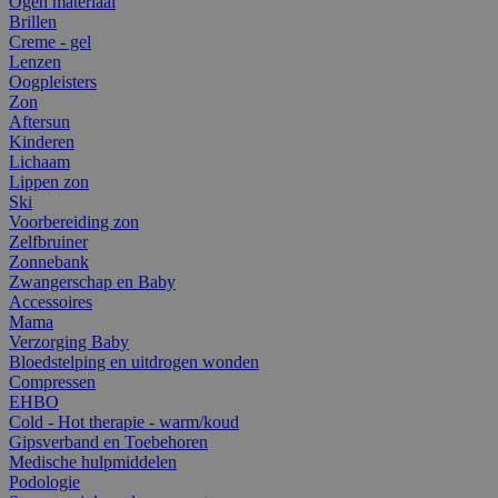
Ogen materiaal
Brillen
Creme - gel
Lenzen
Oogpleisters
Zon
Aftersun
Kinderen
Lichaam
Lippen zon
Ski
Voorbereiding zon
Zelfbruiner
Zonnebank
Zwangerschap en Baby
Accessoires
Mama
Verzorging Baby
Bloedstelping en uitdrogen wonden
Compressen
EHBO
Cold - Hot therapie - warm/koud
Gipsverband en Toebehoren
Medische hulpmiddelen
Podologie