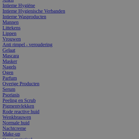
Intieme Hygiëne
Intieme Hygienische Verbanden
Intieme Wasproducten
Mannen
Littekens
Lippen
Vrouwen
Anti rimpel - veroudering
Gelaat
Mascara
Masker
Nagels
Ogen
Parfum
Overige Producten
Serum
Psoriasis
Peeling en Scrub
Pigmentvlekken
Rode reactive huid
Wenkbrauwen
Normale huid
Nachtcreme
Make-up