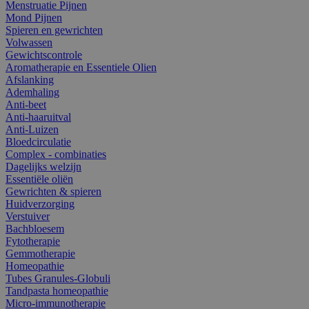
Menstruatie Pijnen
Mond Pijnen
Spieren en gewrichten
Volwassen
Gewichtscontrole
Aromatherapie en Essentiele Olien
Afslanking
Ademhaling
Anti-beet
Anti-haaruitval
Anti-Luizen
Bloedcirculatie
Complex - combinaties
Dagelijks welzijn
Essentiële oliën
Gewrichten & spieren
Huidverzorging
Verstuiver
Bachbloesem
Fytotherapie
Gemmotherapie
Homeopathie
Tubes Granules-Globuli
Tandpasta homeopathie
Micro-immunotherapie