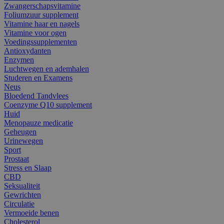
Zwangerschapsvitamine
Foliumzuur supplement
Vitamine haar en nagels
Vitamine voor ogen
Voedingssupplementen
Antioxydanten
Enzymen
Luchtwegen en ademhalen
Studeren en Examens
Neus
Bloedend Tandvlees
Coenzyme Q10 supplement
Huid
Menopauze medicatie
Geheugen
Urinewegen
Sport
Prostaat
Stress en Slaap
CBD
Seksualiteit
Gewrichten
Circulatie
Vermoeide benen
Cholesterol