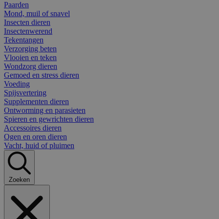
Paarden
Mond, muil of snavel
Insecten dieren
Insectenwerend
Tekentangen
Verzorging beten
Vlooien en teken
Wondzorg dieren
Gemoed en stress dieren
Voeding
Spijsvertering
Supplementen dieren
Ontworming en parasieten
Spieren en gewrichten dieren
Accessoires dieren
Ogen en oren dieren
Vacht, huid of pluimen
Zoeken