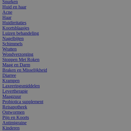
Snurken
Huid en haar
Acne
Haar
Huidirritaties
Koortsblaasjes
Luizen behandeling
Nagelbijten
Schimmels
Wratten
Wondverzorging
Stoppen Met Roken
Maag en Darm
Braken en Misselijkheid
Diarree
Krampen
Laxeeringsmiddelen
Levertherapie
Maagzuur
Probiotica supplement
Reisapotheek
Ontwormen
Pijn en Koorts
Antimigraine
Kinderen