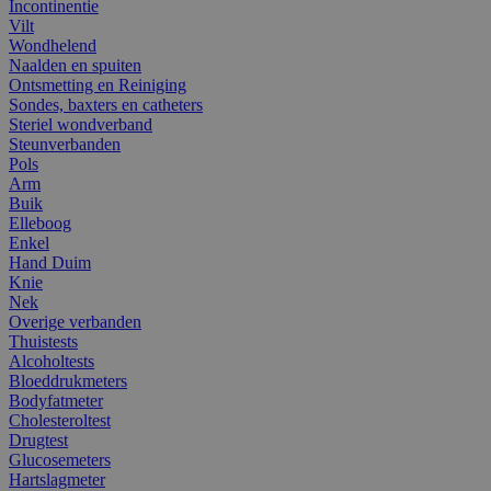
Incontinentie
Vilt
Wondhelend
Naalden en spuiten
Ontsmetting en Reiniging
Sondes, baxters en catheters
Steriel wondverband
Steunverbanden
Pols
Arm
Buik
Elleboog
Enkel
Hand Duim
Knie
Nek
Overige verbanden
Thuistests
Alcoholtests
Bloeddrukmeters
Bodyfatmeter
Cholesteroltest
Drugtest
Glucosemeters
Hartslagmeter