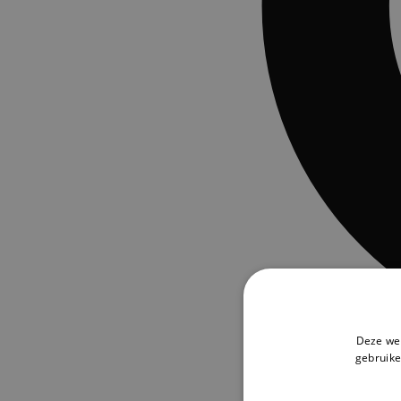
Deze web
gebruike