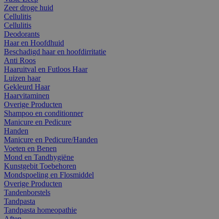
Zeer droge huid
Cellulitis
Cellulitis
Deodorants
Haar en Hoofdhuid
Beschadigd haar en hoofdirritatie
Anti Roos
Haaruitval en Futloos Haar
Luizen haar
Gekleurd Haar
Haarvitaminen
Overige Producten
Shampoo en conditionner
Manicure en Pedicure
Handen
Manicure en Pedicure/Handen
Voeten en Benen
Mond en Tandhygiëne
Kunstgebit Toebehoren
Mondspoeling en Flosmiddel
Overige Producten
Tandenborstels
Tandpasta
Tandpasta homeopathie
Aften