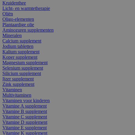
Kruidenthee
Licht- en warmtetherapie
Oliën
Oligo-elementen
Plantaardige olie
Aminozuren supplementen
Mineralen
Calcium supplement
Jodium tabletten
Kalium supplement
Koper supplement
Magnesium supplement
Selenium supplement
Silicium supplement
Ijzer supplement
Zink supplement
Vitaminen
Multivitaminen
Vitaminen voor kinderen
Vitamine A supplement
Vitamine B supplement
Vitamine C supplement
Vitamine D supplement
Vitamine E supplement
Vitamine K supplement