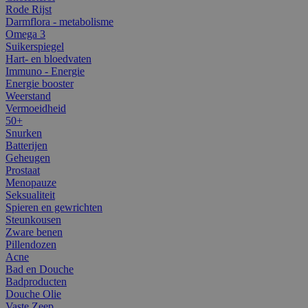
Rode Rijst
Darmflora - metabolisme
Omega 3
Suikerspiegel
Hart- en bloedvaten
Immuno - Energie
Energie booster
Weerstand
Vermoeidheid
50+
Snurken
Batterijen
Geheugen
Prostaat
Menopauze
Seksualiteit
Spieren en gewrichten
Steunkousen
Zware benen
Pillendozen
Acne
Bad en Douche
Badproducten
Douche Olie
Vaste Zeep