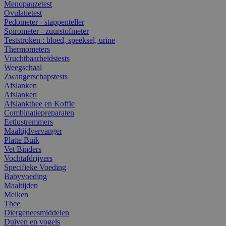
Menopauzetest
Ovulatietest
Pedometer - stappenteller
Spirometer - zuurstofmeter
Teststroken : bloed, speeksel, urine
Thermometers
Vruchtbaarheidstests
Weegschaal
Zwangerschapstests
Afslanken
Afslanken
Afslankthee en Koffie
Combinatiepreparaten
Eetlustremmers
Maaltijdvervanger
Platte Buik
Vet Binders
Vochtafdrijvers
Specifieke Voeding
Babyvoeding
Maaltijden
Melken
Thee
Diergeneesmiddelen
Duiven en vogels