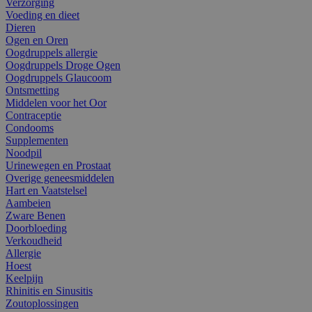
Verzorging
Voeding en dieet
Dieren
Ogen en Oren
Oogdruppels allergie
Oogdruppels Droge Ogen
Oogdruppels Glaucoom
Ontsmetting
Middelen voor het Oor
Contraceptie
Condooms
Supplementen
Noodpil
Urinewegen en Prostaat
Overige geneesmiddelen
Hart en Vaatstelsel
Aambeien
Zware Benen
Doorbloeding
Verkoudheid
Allergie
Hoest
Keelpijn
Rhinitis en Sinusitis
Zoutoplossingen