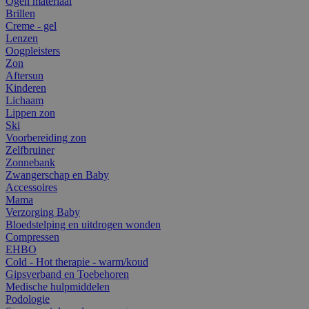
Ogen materiaal
Brillen
Creme - gel
Lenzen
Oogpleisters
Zon
Aftersun
Kinderen
Lichaam
Lippen zon
Ski
Voorbereiding zon
Zelfbruiner
Zonnebank
Zwangerschap en Baby
Accessoires
Mama
Verzorging Baby
Bloedstelping en uitdrogen wonden
Compressen
EHBO
Cold - Hot therapie - warm/koud
Gipsverband en Toebehoren
Medische hulpmiddelen
Podologie