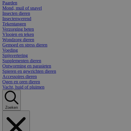
Paarden
Mond, muil of snavel
Insecten dieren
Insectenwerend
Tekentangen
Verzorging beten
Vlooien en teken
Wondzorg dieren
Gemoed en stress dieren
Voeding
Spijsvertering
Supplementen dieren
Ontworming en parasieten
Spieren en gewrichten dieren
Accessoires dieren
Ogen en oren dieren
Vacht, huid of pluimen
Zoeken