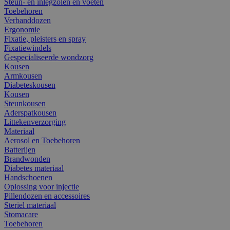
Steun- en inlegzolen en voeten
Toebehoren
Verbanddozen
Ergonomie
Fixatie, pleisters en spray
Fixatiewindels
Gespecialiseerde wondzorg
Kousen
Armkousen
Diabeteskousen
Kousen
Steunkousen
Aderspatkousen
Littekenverzorging
Materiaal
Aerosol en Toebehoren
Batterijen
Brandwonden
Diabetes materiaal
Handschoenen
Oplossing voor injectie
Pillendozen en accessoires
Steriel materiaal
Stomacare
Toebehoren