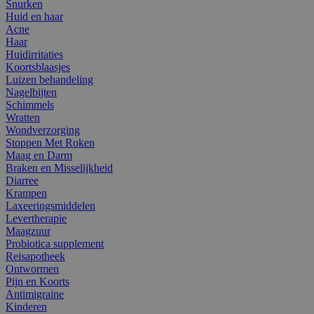
Snurken
Huid en haar
Acne
Haar
Huidirritaties
Koortsblaasjes
Luizen behandeling
Nagelbijten
Schimmels
Wratten
Wondverzorging
Stoppen Met Roken
Maag en Darm
Braken en Misselijkheid
Diarree
Krampen
Laxeeringsmiddelen
Levertherapie
Maagzuur
Probiotica supplement
Reisapotheek
Ontwormen
Pijn en Koorts
Antimigraine
Kinderen