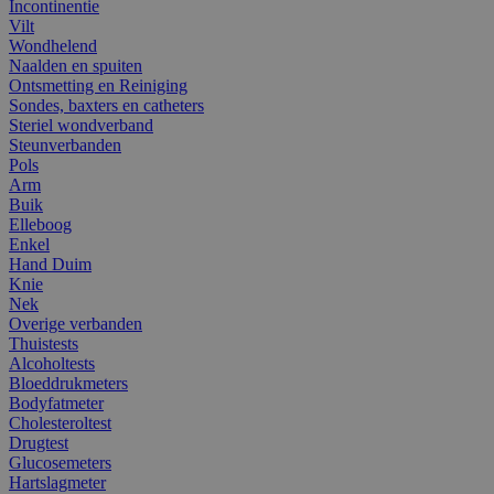
Incontinentie
Vilt
Wondhelend
Naalden en spuiten
Ontsmetting en Reiniging
Sondes, baxters en catheters
Steriel wondverband
Steunverbanden
Pols
Arm
Buik
Elleboog
Enkel
Hand Duim
Knie
Nek
Overige verbanden
Thuistests
Alcoholtests
Bloeddrukmeters
Bodyfatmeter
Cholesteroltest
Drugtest
Glucosemeters
Hartslagmeter