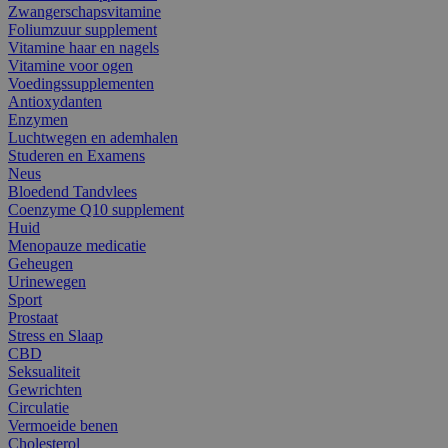
Zwangerschapsvitamine
Foliumzuur supplement
Vitamine haar en nagels
Vitamine voor ogen
Voedingssupplementen
Antioxydanten
Enzymen
Luchtwegen en ademhalen
Studeren en Examens
Neus
Bloedend Tandvlees
Coenzyme Q10 supplement
Huid
Menopauze medicatie
Geheugen
Urinewegen
Sport
Prostaat
Stress en Slaap
CBD
Seksualiteit
Gewrichten
Circulatie
Vermoeide benen
Cholesterol