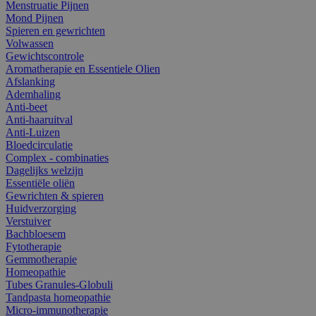
Menstruatie Pijnen
Mond Pijnen
Spieren en gewrichten
Volwassen
Gewichtscontrole
Aromatherapie en Essentiele Olien
Afslanking
Ademhaling
Anti-beet
Anti-haaruitval
Anti-Luizen
Bloedcirculatie
Complex - combinaties
Dagelijks welzijn
Essentiële oliën
Gewrichten & spieren
Huidverzorging
Verstuiver
Bachbloesem
Fytotherapie
Gemmotherapie
Homeopathie
Tubes Granules-Globuli
Tandpasta homeopathie
Micro-immunotherapie