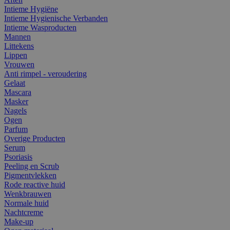
Intieme Hygiëne
Intieme Hygienische Verbanden
Intieme Wasproducten
Mannen
Littekens
Lippen
Vrouwen
Anti rimpel - veroudering
Gelaat
Mascara
Masker
Nagels
Ogen
Parfum
Overige Producten
Serum
Psoriasis
Peeling en Scrub
Pigmentvlekken
Rode reactive huid
Wenkbrauwen
Normale huid
Nachtcreme
Make-up