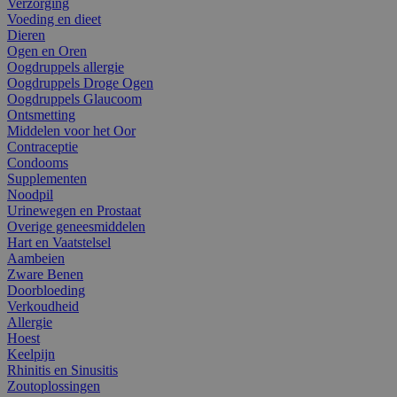
Verzorging
Voeding en dieet
Dieren
Ogen en Oren
Oogdruppels allergie
Oogdruppels Droge Ogen
Oogdruppels Glaucoom
Ontsmetting
Middelen voor het Oor
Contraceptie
Condooms
Supplementen
Noodpil
Urinewegen en Prostaat
Overige geneesmiddelen
Hart en Vaatstelsel
Aambeien
Zware Benen
Doorbloeding
Verkoudheid
Allergie
Hoest
Keelpijn
Rhinitis en Sinusitis
Zoutoplossingen