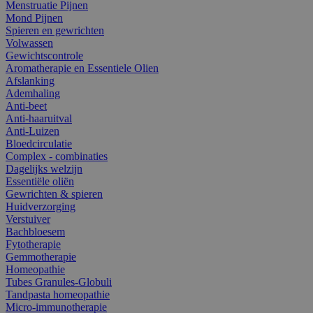
Menstruatie Pijnen
Mond Pijnen
Spieren en gewrichten
Volwassen
Gewichtscontrole
Aromatherapie en Essentiele Olien
Afslanking
Ademhaling
Anti-beet
Anti-haaruitval
Anti-Luizen
Bloedcirculatie
Complex - combinaties
Dagelijks welzijn
Essentiële oliën
Gewrichten & spieren
Huidverzorging
Verstuiver
Bachbloesem
Fytotherapie
Gemmotherapie
Homeopathie
Tubes Granules-Globuli
Tandpasta homeopathie
Micro-immunotherapie