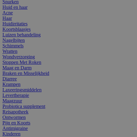
Snurken
Huid en haar
Acne
Haar
Huidirritaties
Koortsblaasjes
Luizen behandeling
Nagelbijten
Schimmels
Wratten
Wondverzorging
Stoppen Met Roken
Maag en Darm
Braken en Misselijkheid
Diarree
Krampen
Laxeeringsmiddelen
Levertherapie
Maagzuur
Probiotica supplement
Reisapotheek
Ontwormen
Pijn en Koorts
Antimigraine
Kinderen