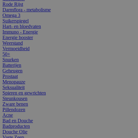
Rode Rijst
Darmflora - metabolisme
Omega 3
Suikerspiegel
Hart- en bloedvaten
Immuno - Energie
Energie booster
Weerstand
Vermoeidheid
50+
Snurken
Batterijen
Geheugen
Prostaat
Menopauze
Seksualiteit
Spieren en gewrichten
Steunkousen
Zware benen
Pillendozen
Acne
Bad en Douche
Badproducten
Douche Olie
Vaste Zeep