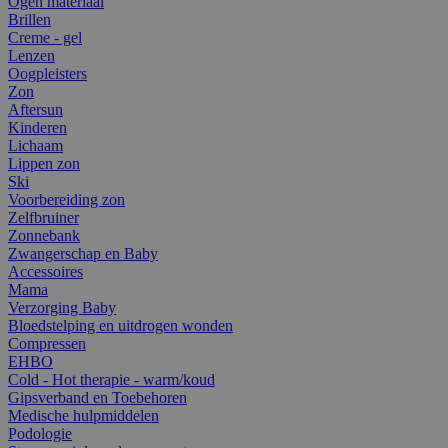
Ogen materiaal
Brillen
Creme - gel
Lenzen
Oogpleisters
Zon
Aftersun
Kinderen
Lichaam
Lippen zon
Ski
Voorbereiding zon
Zelfbruiner
Zonnebank
Zwangerschap en Baby
Accessoires
Mama
Verzorging Baby
Bloedstelping en uitdrogen wonden
Compressen
EHBO
Cold - Hot therapie - warm/koud
Gipsverband en Toebehoren
Medische hulpmiddelen
Podologie