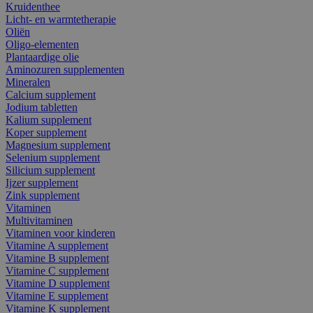
Kruidenthee
Licht- en warmtetherapie
Oliën
Oligo-elementen
Plantaardige olie
Aminozuren supplementen
Mineralen
Calcium supplement
Jodium tabletten
Kalium supplement
Koper supplement
Magnesium supplement
Selenium supplement
Silicium supplement
Ijzer supplement
Zink supplement
Vitaminen
Multivitaminen
Vitaminen voor kinderen
Vitamine A supplement
Vitamine B supplement
Vitamine C supplement
Vitamine D supplement
Vitamine E supplement
Vitamine K supplement