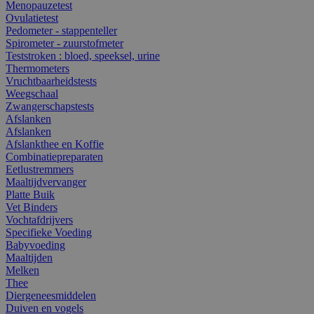
Menopauzetest
Ovulatietest
Pedometer - stappenteller
Spirometer - zuurstofmeter
Teststroken : bloed, speeksel, urine
Thermometers
Vruchtbaarheidstests
Weegschaal
Zwangerschapstests
Afslanken
Afslanken
Afslankthee en Koffie
Combinatiepreparaten
Eetlustremmers
Maaltijdvervanger
Platte Buik
Vet Binders
Vochtafdrijvers
Specifieke Voeding
Babyvoeding
Maaltijden
Melken
Thee
Diergeneesmiddelen
Duiven en vogels