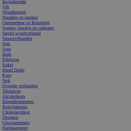
Incontinentie
Vilt
Wondhelend
Naalden en spuiten
Ontsmetting en Reiniging
Sondes, baxters en catheters
Steriel wondverband
Steunverbanden
Pols
Arm
Buik
Elleboog
Enkel
Hand Duim
Knie
Nek
Overige verbanden
Thuistests
Alcoholtests
Bloeddrukmeters
Bodyfatmeter
Cholesteroltest
Drugtest
Glucosemeters
Hartslagmeter