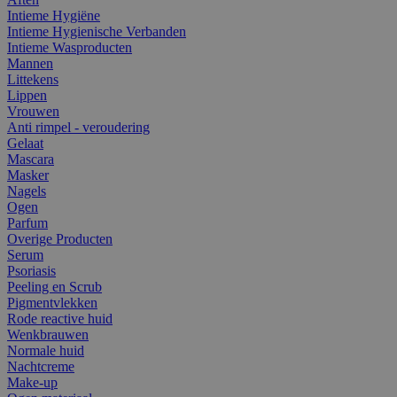
Intieme Hygiëne
Intieme Hygienische Verbanden
Intieme Wasproducten
Mannen
Littekens
Lippen
Vrouwen
Anti rimpel - veroudering
Gelaat
Mascara
Masker
Nagels
Ogen
Parfum
Overige Producten
Serum
Psoriasis
Peeling en Scrub
Pigmentvlekken
Rode reactive huid
Wenkbrauwen
Normale huid
Nachtcreme
Make-up