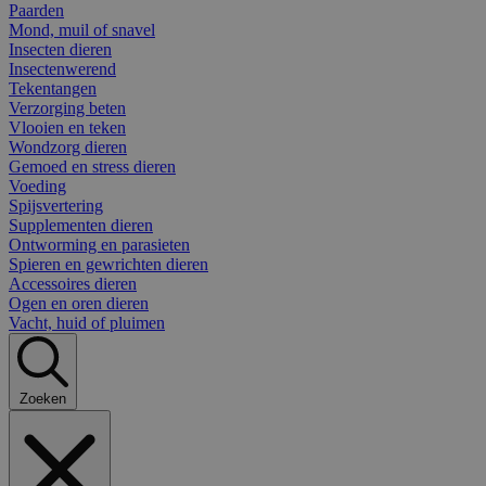
Paarden
Mond, muil of snavel
Insecten dieren
Insectenwerend
Tekentangen
Verzorging beten
Vlooien en teken
Wondzorg dieren
Gemoed en stress dieren
Voeding
Spijsvertering
Supplementen dieren
Ontworming en parasieten
Spieren en gewrichten dieren
Accessoires dieren
Ogen en oren dieren
Vacht, huid of pluimen
Zoeken