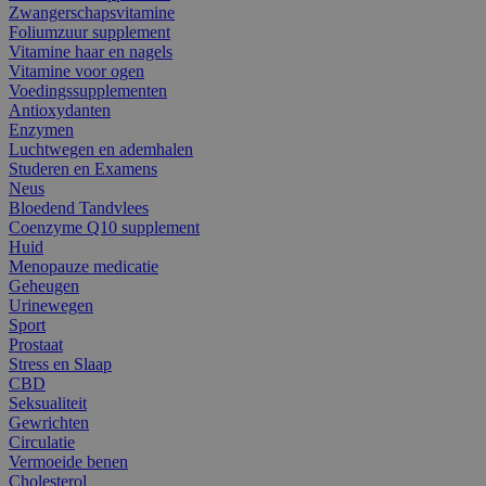
Zwangerschapsvitamine
Foliumzuur supplement
Vitamine haar en nagels
Vitamine voor ogen
Voedingssupplementen
Antioxydanten
Enzymen
Luchtwegen en ademhalen
Studeren en Examens
Neus
Bloedend Tandvlees
Coenzyme Q10 supplement
Huid
Menopauze medicatie
Geheugen
Urinewegen
Sport
Prostaat
Stress en Slaap
CBD
Seksualiteit
Gewrichten
Circulatie
Vermoeide benen
Cholesterol