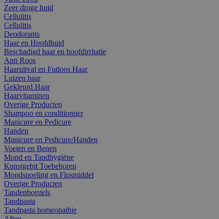
Zeer droge huid
Cellulitis
Cellulitis
Deodorants
Haar en Hoofdhuid
Beschadigd haar en hoofdirritatie
Anti Roos
Haaruitval en Futloos Haar
Luizen haar
Gekleurd Haar
Haarvitaminen
Overige Producten
Shampoo en conditionner
Manicure en Pedicure
Handen
Manicure en Pedicure/Handen
Voeten en Benen
Mond en Tandhygiëne
Kunstgebit Toebehoren
Mondspoeling en Flosmiddel
Overige Producten
Tandenborstels
Tandpasta
Tandpasta homeopathie
Aften