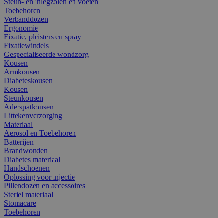
Steun- en inlegzolen en voeten
Toebehoren
Verbanddozen
Ergonomie
Fixatie, pleisters en spray
Fixatiewindels
Gespecialiseerde wondzorg
Kousen
Armkousen
Diabeteskousen
Kousen
Steunkousen
Aderspatkousen
Littekenverzorging
Materiaal
Aerosol en Toebehoren
Batterijen
Brandwonden
Diabetes materiaal
Handschoenen
Oplossing voor injectie
Pillendozen en accessoires
Steriel materiaal
Stomacare
Toebehoren