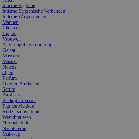
Intieme Hygiëne
Intieme Hygienische Verbanden
Intieme Wasproducten
Mannen
Littekens
Lippen
Vrouwen
Anti rimpel - veroudering
Gelaat
Mascara
Masker
Nagels
Ogen
Parfum
Overige Producten
Serum
Psoriasis
Peeling en Scrub
Pigmentvlekken
Rode reactive huid
Wenkbrauwen
Normale huid
Nachtcreme
Make-up