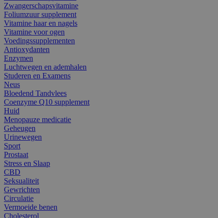
Zwangerschapsvitamine
Foliumzuur supplement
Vitamine haar en nagels
Vitamine voor ogen
Voedingssupplementen
Antioxydanten
Enzymen
Luchtwegen en ademhalen
Studeren en Examens
Neus
Bloedend Tandvlees
Coenzyme Q10 supplement
Huid
Menopauze medicatie
Geheugen
Urinewegen
Sport
Prostaat
Stress en Slaap
CBD
Seksualiteit
Gewrichten
Circulatie
Vermoeide benen
Cholesterol