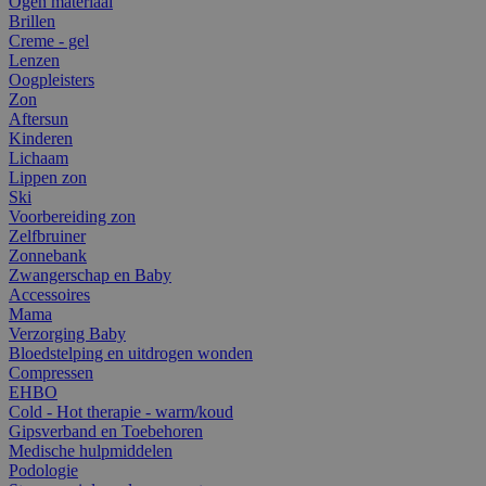
Ogen materiaal
Brillen
Creme - gel
Lenzen
Oogpleisters
Zon
Aftersun
Kinderen
Lichaam
Lippen zon
Ski
Voorbereiding zon
Zelfbruiner
Zonnebank
Zwangerschap en Baby
Accessoires
Mama
Verzorging Baby
Bloedstelping en uitdrogen wonden
Compressen
EHBO
Cold - Hot therapie - warm/koud
Gipsverband en Toebehoren
Medische hulpmiddelen
Podologie