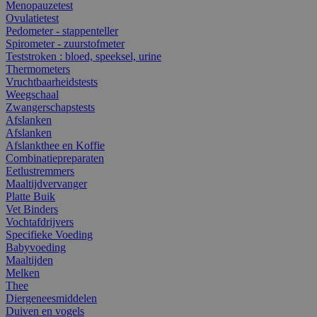
Menopauzetest
Ovulatietest
Pedometer - stappenteller
Spirometer - zuurstofmeter
Teststroken : bloed, speeksel, urine
Thermometers
Vruchtbaarheidstests
Weegschaal
Zwangerschapstests
Afslanken
Afslanken
Afslankthee en Koffie
Combinatiepreparaten
Eetlustremmers
Maaltijdvervanger
Platte Buik
Vet Binders
Vochtafdrijvers
Specifieke Voeding
Babyvoeding
Maaltijden
Melken
Thee
Diergeneesmiddelen
Duiven en vogels