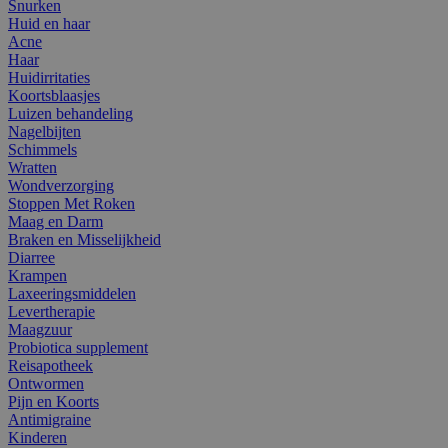
Snurken
Huid en haar
Acne
Haar
Huidirritaties
Koortsblaasjes
Luizen behandeling
Nagelbijten
Schimmels
Wratten
Wondverzorging
Stoppen Met Roken
Maag en Darm
Braken en Misselijkheid
Diarree
Krampen
Laxeeringsmiddelen
Levertherapie
Maagzuur
Probiotica supplement
Reisapotheek
Ontwormen
Pijn en Koorts
Antimigraine
Kinderen