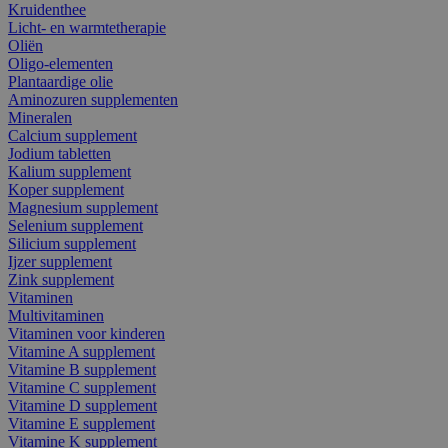
Kruidenthee
Licht- en warmtetherapie
Oliën
Oligo-elementen
Plantaardige olie
Aminozuren supplementen
Mineralen
Calcium supplement
Jodium tabletten
Kalium supplement
Koper supplement
Magnesium supplement
Selenium supplement
Silicium supplement
Ijzer supplement
Zink supplement
Vitaminen
Multivitaminen
Vitaminen voor kinderen
Vitamine A supplement
Vitamine B supplement
Vitamine C supplement
Vitamine D supplement
Vitamine E supplement
Vitamine K supplement