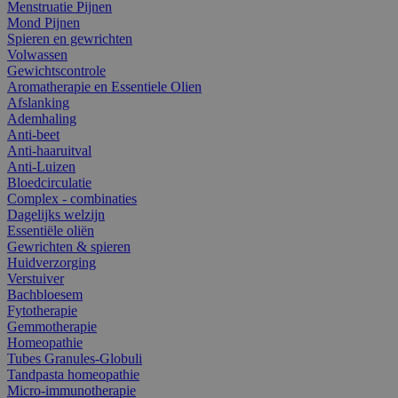
Menstruatie Pijnen
Mond Pijnen
Spieren en gewrichten
Volwassen
Gewichtscontrole
Aromatherapie en Essentiele Olien
Afslanking
Ademhaling
Anti-beet
Anti-haaruitval
Anti-Luizen
Bloedcirculatie
Complex - combinaties
Dagelijks welzijn
Essentiële oliën
Gewrichten & spieren
Huidverzorging
Verstuiver
Bachbloesem
Fytotherapie
Gemmotherapie
Homeopathie
Tubes Granules-Globuli
Tandpasta homeopathie
Micro-immunotherapie