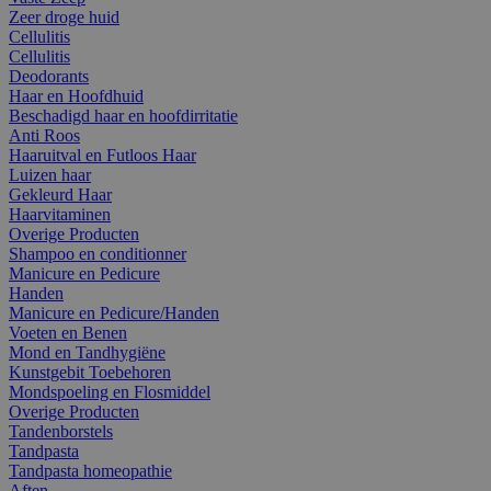
Zeer droge huid
Cellulitis
Cellulitis
Deodorants
Haar en Hoofdhuid
Beschadigd haar en hoofdirritatie
Anti Roos
Haaruitval en Futloos Haar
Luizen haar
Gekleurd Haar
Haarvitaminen
Overige Producten
Shampoo en conditionner
Manicure en Pedicure
Handen
Manicure en Pedicure/Handen
Voeten en Benen
Mond en Tandhygiëne
Kunstgebit Toebehoren
Mondspoeling en Flosmiddel
Overige Producten
Tandenborstels
Tandpasta
Tandpasta homeopathie
Aften