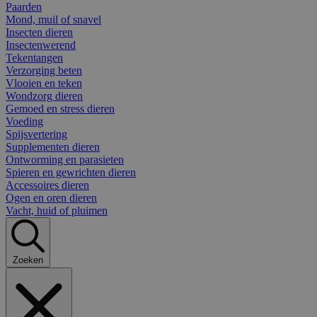
Paarden
Mond, muil of snavel
Insecten dieren
Insectenwerend
Tekentangen
Verzorging beten
Vlooien en teken
Wondzorg dieren
Gemoed en stress dieren
Voeding
Spijsvertering
Supplementen dieren
Ontworming en parasieten
Spieren en gewrichten dieren
Accessoires dieren
Ogen en oren dieren
Vacht, huid of pluimen
Zoeken