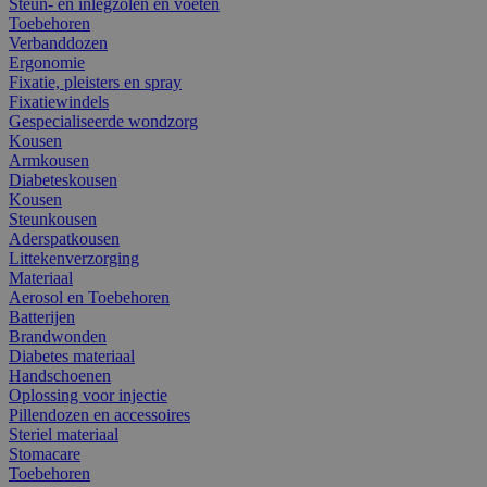
Steun- en inlegzolen en voeten
Toebehoren
Verbanddozen
Ergonomie
Fixatie, pleisters en spray
Fixatiewindels
Gespecialiseerde wondzorg
Kousen
Armkousen
Diabeteskousen
Kousen
Steunkousen
Aderspatkousen
Littekenverzorging
Materiaal
Aerosol en Toebehoren
Batterijen
Brandwonden
Diabetes materiaal
Handschoenen
Oplossing voor injectie
Pillendozen en accessoires
Steriel materiaal
Stomacare
Toebehoren