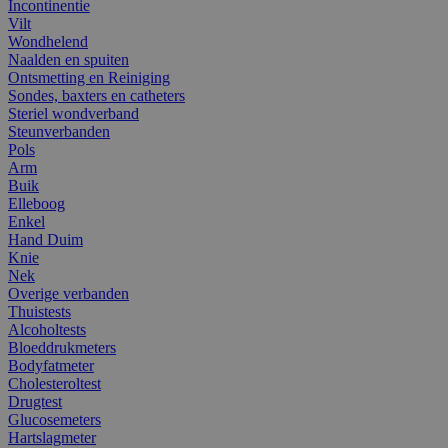
Incontinentie
Vilt
Wondhelend
Naalden en spuiten
Ontsmetting en Reiniging
Sondes, baxters en catheters
Steriel wondverband
Steunverbanden
Pols
Arm
Buik
Elleboog
Enkel
Hand Duim
Knie
Nek
Overige verbanden
Thuistests
Alcoholtests
Bloeddrukmeters
Bodyfatmeter
Cholesteroltest
Drugtest
Glucosemeters
Hartslagmeter