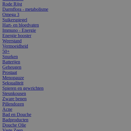
Rode Rijst
Darmflora - metabolisme
Omega 3
Suikerspiegel
Hart- en bloedvaten
Immuno - Energie
Energie booster
Weerstand
Vermoeidheid
50+
Snurken
Batterijen
Geheugen
Prostaat
Menopauze
Seksualiteit
Spieren en gewrichten
Steunkousen
Zware benen
Pillendozen
Acne
Bad en Douche
Badproducten
Douche Olie
Vaste Zeep