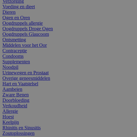
Verzorging
Voeding en dieet
Dieren
Ogen en Oren
Oogdruppels allergie
Oogdruppels Droge Ogen
Oogdruppels Glaucoom
Ontsmetting
Middelen voor het Oor
Contraceptie
Condooms
Supplementen
Noodpil
Urinewegen en Prostaat
Overige geneesmiddelen
Hart en Vaatstelsel
Aambeien
Zware Benen
Doorbloeding
Verkoudheid
Allergie
Hoest
Keelpijn
Rhinitis en Sinusitis
Zoutoplossingen