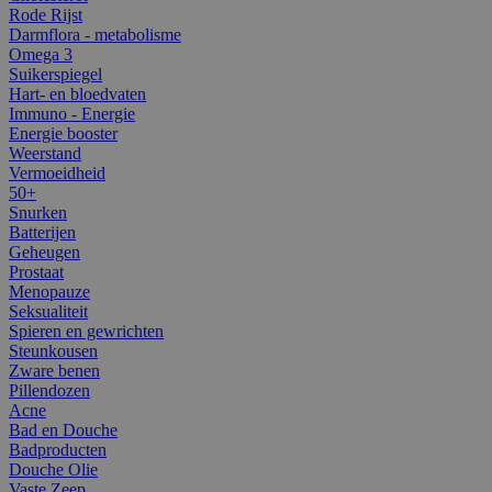
Rode Rijst
Darmflora - metabolisme
Omega 3
Suikerspiegel
Hart- en bloedvaten
Immuno - Energie
Energie booster
Weerstand
Vermoeidheid
50+
Snurken
Batterijen
Geheugen
Prostaat
Menopauze
Seksualiteit
Spieren en gewrichten
Steunkousen
Zware benen
Pillendozen
Acne
Bad en Douche
Badproducten
Douche Olie
Vaste Zeep