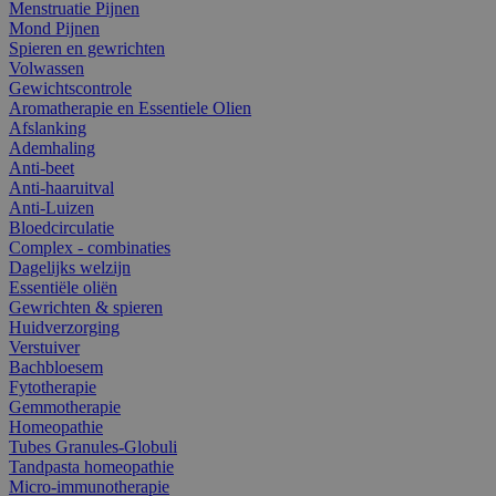
Menstruatie Pijnen
Mond Pijnen
Spieren en gewrichten
Volwassen
Gewichtscontrole
Aromatherapie en Essentiele Olien
Afslanking
Ademhaling
Anti-beet
Anti-haaruitval
Anti-Luizen
Bloedcirculatie
Complex - combinaties
Dagelijks welzijn
Essentiële oliën
Gewrichten & spieren
Huidverzorging
Verstuiver
Bachbloesem
Fytotherapie
Gemmotherapie
Homeopathie
Tubes Granules-Globuli
Tandpasta homeopathie
Micro-immunotherapie