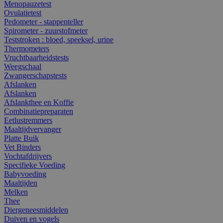
Menopauzetest
Ovulatietest
Pedometer - stappenteller
Spirometer - zuurstofmeter
Teststroken : bloed, speeksel, urine
Thermometers
Vruchtbaarheidstests
Weegschaal
Zwangerschapstests
Afslanken
Afslanken
Afslankthee en Koffie
Combinatiepreparaten
Eetlustremmers
Maaltijdvervanger
Platte Buik
Vet Binders
Vochtafdrijvers
Specifieke Voeding
Babyvoeding
Maaltijden
Melken
Thee
Diergeneesmiddelen
Duiven en vogels