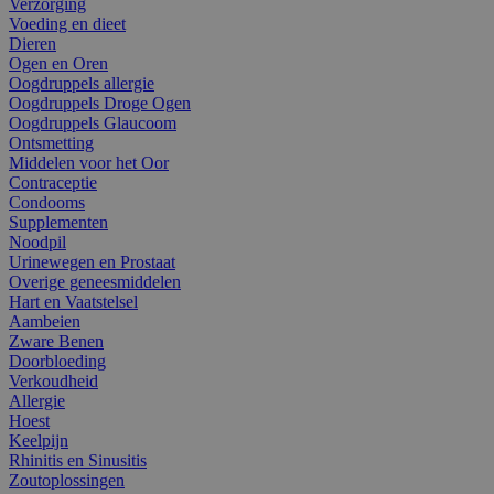
Verzorging
Voeding en dieet
Dieren
Ogen en Oren
Oogdruppels allergie
Oogdruppels Droge Ogen
Oogdruppels Glaucoom
Ontsmetting
Middelen voor het Oor
Contraceptie
Condooms
Supplementen
Noodpil
Urinewegen en Prostaat
Overige geneesmiddelen
Hart en Vaatstelsel
Aambeien
Zware Benen
Doorbloeding
Verkoudheid
Allergie
Hoest
Keelpijn
Rhinitis en Sinusitis
Zoutoplossingen