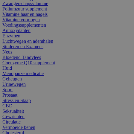
Zwangerschapsvitamine
Foliumzuur supplement
Vitamine haar en nagels
Vitamine voor ogen
Voedingssupplementen
Antioxydanten
Enzymen
Luchtwegen en ademhalen
Studeren en Examens
Neus
Bloedend Tandvlees
Coenzyme Q10 supplement
Huid
Menopauze medicatie
Geheugen
Urinewegen
Sport
Prostaat
Stress en Slaap
CBD
Seksualiteit
Gewrichten
Circulatie
Vermoeide benen
Cholesterol