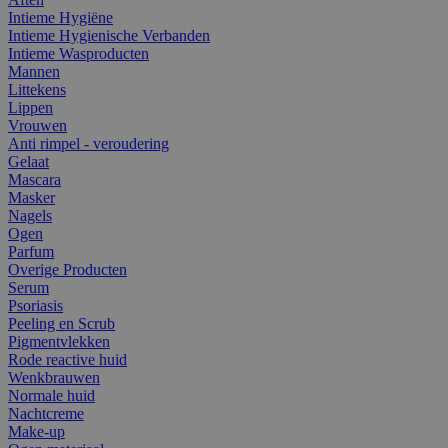
Intieme Hygiëne
Intieme Hygienische Verbanden
Intieme Wasproducten
Mannen
Littekens
Lippen
Vrouwen
Anti rimpel - veroudering
Gelaat
Mascara
Masker
Nagels
Ogen
Parfum
Overige Producten
Serum
Psoriasis
Peeling en Scrub
Pigmentvlekken
Rode reactive huid
Wenkbrauwen
Normale huid
Nachtcreme
Make-up