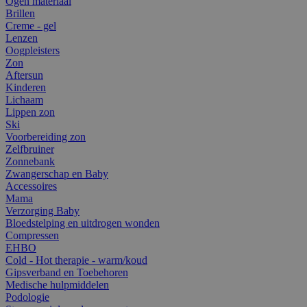
Ogen materiaal
Brillen
Creme - gel
Lenzen
Oogpleisters
Zon
Aftersun
Kinderen
Lichaam
Lippen zon
Ski
Voorbereiding zon
Zelfbruiner
Zonnebank
Zwangerschap en Baby
Accessoires
Mama
Verzorging Baby
Bloedstelping en uitdrogen wonden
Compressen
EHBO
Cold - Hot therapie - warm/koud
Gipsverband en Toebehoren
Medische hulpmiddelen
Podologie