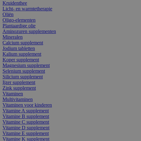
Kruidenthee
Licht- en warmtetherapie
Oliën
Oligo-elementen
Plantaardige olie
Aminozuren supplementen
Mineralen
Calcium supplement
Jodium tabletten
Kalium supplement
Koper supplement
Magnesium supplement
Selenium supplement
Silicium supplement
Ijzer supplement
Zink supplement
Vitaminen
Multivitaminen
Vitaminen voor kinderen
Vitamine A supplement
Vitamine B supplement
Vitamine C supplement
Vitamine D supplement
Vitamine E supplement
Vitamine K supplement