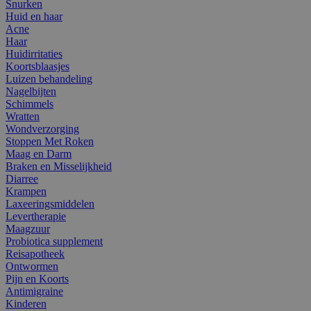
Snurken
Huid en haar
Acne
Haar
Huidirritaties
Koortsblaasjes
Luizen behandeling
Nagelbijten
Schimmels
Wratten
Wondverzorging
Stoppen Met Roken
Maag en Darm
Braken en Misselijkheid
Diarree
Krampen
Laxeeringsmiddelen
Levertherapie
Maagzuur
Probiotica supplement
Reisapotheek
Ontwormen
Pijn en Koorts
Antimigraine
Kinderen