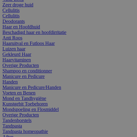
Zeer droge huid
Cellulitis
Cellulitis
Deodorants
Haar en Hoofdhuid
Beschadigd haar en hoofdirritatie
Anti Roos
Haaruitval en Futloos Haar
Luizen haar
Gekleurd Haar
Haarvitaminen
Overige Producten
Shampoo en conditionner
Manicure en Pedicure
Handen
Manicure en Pedicure/Handen
Voeten en Benen
Mond en Tandhygiëne
Kunstgebit Toebehoren
Mondspoeling en Flosmiddel
Overige Producten
Tandenborstels
Tandpasta
Tandpasta homeopathie
Aften