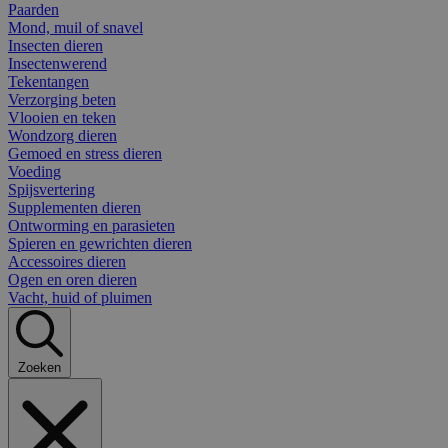
Paarden
Mond, muil of snavel
Insecten dieren
Insectenwerend
Tekentangen
Verzorging beten
Vlooien en teken
Wondzorg dieren
Gemoed en stress dieren
Voeding
Spijsvertering
Supplementen dieren
Ontworming en parasieten
Spieren en gewrichten dieren
Accessoires dieren
Ogen en oren dieren
Vacht, huid of pluimen
Zoeken