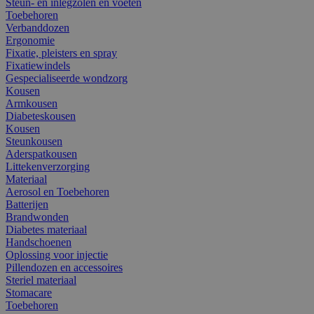
Steun- en inlegzolen en voeten
Toebehoren
Verbanddozen
Ergonomie
Fixatie, pleisters en spray
Fixatiewindels
Gespecialiseerde wondzorg
Kousen
Armkousen
Diabeteskousen
Kousen
Steunkousen
Aderspatkousen
Littekenverzorging
Materiaal
Aerosol en Toebehoren
Batterijen
Brandwonden
Diabetes materiaal
Handschoenen
Oplossing voor injectie
Pillendozen en accessoires
Steriel materiaal
Stomacare
Toebehoren