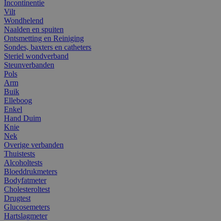
Incontinentie
Vilt
Wondhelend
Naalden en spuiten
Ontsmetting en Reiniging
Sondes, baxters en catheters
Steriel wondverband
Steunverbanden
Pols
Arm
Buik
Elleboog
Enkel
Hand Duim
Knie
Nek
Overige verbanden
Thuistests
Alcoholtests
Bloeddrukmeters
Bodyfatmeter
Cholesteroltest
Drugtest
Glucosemeters
Hartslagmeter