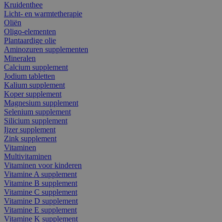
Kruidenthee
Licht- en warmtetherapie
Oliën
Oligo-elementen
Plantaardige olie
Aminozuren supplementen
Mineralen
Calcium supplement
Jodium tabletten
Kalium supplement
Koper supplement
Magnesium supplement
Selenium supplement
Silicium supplement
Ijzer supplement
Zink supplement
Vitaminen
Multivitaminen
Vitaminen voor kinderen
Vitamine A supplement
Vitamine B supplement
Vitamine C supplement
Vitamine D supplement
Vitamine E supplement
Vitamine K supplement