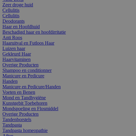
Zeer droge huid
Cellulitis
Cellulitis
Deodorants
Haar en Hoofdhuid
Beschadigd haar en hoofdirritatie
Anti Roos
Haaruitval en Futloos Haar
Luizen haar
Gekleurd Haar
Haarvitaminen
Overige Producten
Shampoo en conditionner
Manicure en Pedicure
Handen
Manicure en Pedicure/Handen
Voeten en Benen
Mond en Tandhygiëne
Kunstgebit Toebehoren
Mondspoeling en Flosmiddel
Overige Producten
Tandenborstels
Tandpasta
Tandpasta homeopathie
Aften