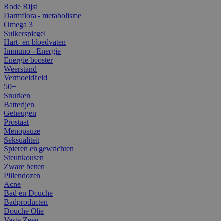
Rode Rijst
Darmflora - metabolisme
Omega 3
Suikerspiegel
Hart- en bloedvaten
Immuno - Energie
Energie booster
Weerstand
Vermoeidheid
50+
Snurken
Batterijen
Geheugen
Prostaat
Menopauze
Seksualiteit
Spieren en gewrichten
Steunkousen
Zware benen
Pillendozen
Acne
Bad en Douche
Badproducten
Douche Olie
Vaste Zeep