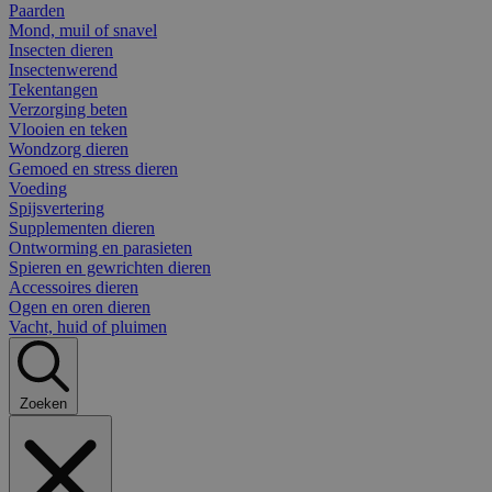
Paarden
Mond, muil of snavel
Insecten dieren
Insectenwerend
Tekentangen
Verzorging beten
Vlooien en teken
Wondzorg dieren
Gemoed en stress dieren
Voeding
Spijsvertering
Supplementen dieren
Ontworming en parasieten
Spieren en gewrichten dieren
Accessoires dieren
Ogen en oren dieren
Vacht, huid of pluimen
Zoeken