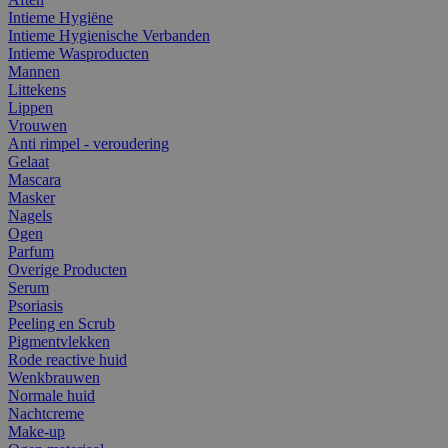
Intieme Hygiëne
Intieme Hygienische Verbanden
Intieme Wasproducten
Mannen
Littekens
Lippen
Vrouwen
Anti rimpel - veroudering
Gelaat
Mascara
Masker
Nagels
Ogen
Parfum
Overige Producten
Serum
Psoriasis
Peeling en Scrub
Pigmentvlekken
Rode reactive huid
Wenkbrauwen
Normale huid
Nachtcreme
Make-up