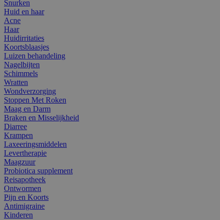
Snurken
Huid en haar
Acne
Haar
Huidirritaties
Koortsblaasjes
Luizen behandeling
Nagelbijten
Schimmels
Wratten
Wondverzorging
Stoppen Met Roken
Maag en Darm
Braken en Misselijkheid
Diarree
Krampen
Laxeeringsmiddelen
Levertherapie
Maagzuur
Probiotica supplement
Reisapotheek
Ontwormen
Pijn en Koorts
Antimigraine
Kinderen