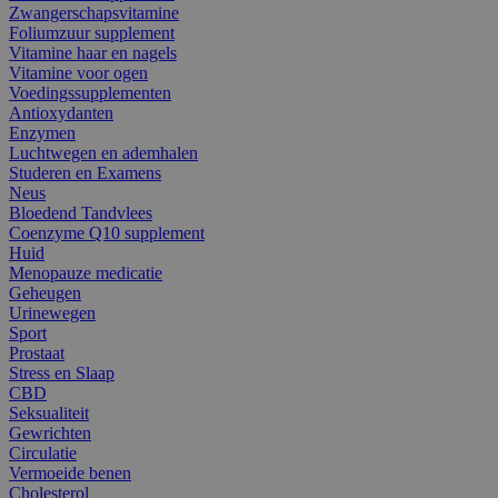
Zwangerschapsvitamine
Foliumzuur supplement
Vitamine haar en nagels
Vitamine voor ogen
Voedingssupplementen
Antioxydanten
Enzymen
Luchtwegen en ademhalen
Studeren en Examens
Neus
Bloedend Tandvlees
Coenzyme Q10 supplement
Huid
Menopauze medicatie
Geheugen
Urinewegen
Sport
Prostaat
Stress en Slaap
CBD
Seksualiteit
Gewrichten
Circulatie
Vermoeide benen
Cholesterol