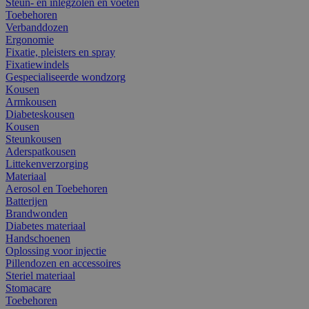
Steun- en inlegzolen en voeten
Toebehoren
Verbanddozen
Ergonomie
Fixatie, pleisters en spray
Fixatiewindels
Gespecialiseerde wondzorg
Kousen
Armkousen
Diabeteskousen
Kousen
Steunkousen
Aderspatkousen
Littekenverzorging
Materiaal
Aerosol en Toebehoren
Batterijen
Brandwonden
Diabetes materiaal
Handschoenen
Oplossing voor injectie
Pillendozen en accessoires
Steriel materiaal
Stomacare
Toebehoren