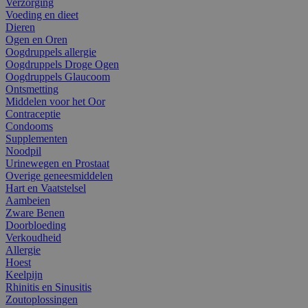
Verzorging
Voeding en dieet
Dieren
Ogen en Oren
Oogdruppels allergie
Oogdruppels Droge Ogen
Oogdruppels Glaucoom
Ontsmetting
Middelen voor het Oor
Contraceptie
Condooms
Supplementen
Noodpil
Urinewegen en Prostaat
Overige geneesmiddelen
Hart en Vaatstelsel
Aambeien
Zware Benen
Doorbloeding
Verkoudheid
Allergie
Hoest
Keelpijn
Rhinitis en Sinusitis
Zoutoplossingen