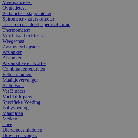
Menopauzetest
Ovulatietest
Pedometer - stappenteller
Spirometer - zuurstofmeter
Teststroken : bloed, speeksel, urine
Thermometers
Vruchtbaarheidstests
Weegschaal
Zwangerschapstests
Afslanken
Afslanken
Afslankthee en Koffie
Combinatiepreparaten
Eetlustremmers
Maaltijdvervanger
Platte Buik
Vet Binders
Vochtafdrijvers
Specifieke Voeding
Babyvoeding
Maaltijden
Melken
Thee
Diergeneesmiddelen
Duiven en vogels