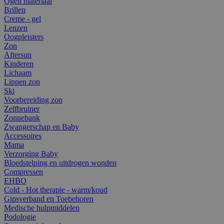
Ogen materiaal
Brillen
Creme - gel
Lenzen
Oogpleisters
Zon
Aftersun
Kinderen
Lichaam
Lippen zon
Ski
Voorbereiding zon
Zelfbruiner
Zonnebank
Zwangerschap en Baby
Accessoires
Mama
Verzorging Baby
Bloedstelping en uitdrogen wonden
Compressen
EHBO
Cold - Hot therapie - warm/koud
Gipsverband en Toebehoren
Medische hulpmiddelen
Podologie