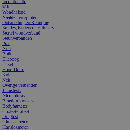
Incontinentie
Vilt
Wondhelend
Naalden en spuiten
Ontsmetting en Reiniging
Sondes, baxters en catheters
Steriel wondverband
Steunverbanden
Pols
Arm
Buik
Elleboog
Enkel
Hand Duim
Knie
Nek
Overige verbanden
Thuistests
Alcoholtests
Bloeddrukmeters
Bodyfatmeter
Cholesteroltest
Drugtest
Glucosemeters
Hartslagmeter