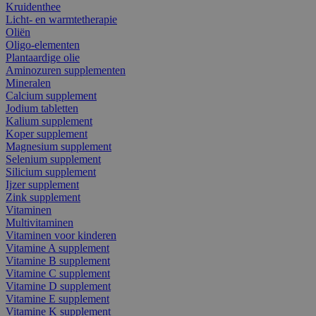
Kruidenthee
Licht- en warmtetherapie
Oliën
Oligo-elementen
Plantaardige olie
Aminozuren supplementen
Mineralen
Calcium supplement
Jodium tabletten
Kalium supplement
Koper supplement
Magnesium supplement
Selenium supplement
Silicium supplement
Ijzer supplement
Zink supplement
Vitaminen
Multivitaminen
Vitaminen voor kinderen
Vitamine A supplement
Vitamine B supplement
Vitamine C supplement
Vitamine D supplement
Vitamine E supplement
Vitamine K supplement