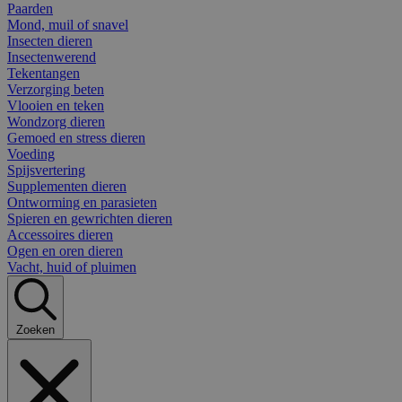
Paarden
Mond, muil of snavel
Insecten dieren
Insectenwerend
Tekentangen
Verzorging beten
Vlooien en teken
Wondzorg dieren
Gemoed en stress dieren
Voeding
Spijsvertering
Supplementen dieren
Ontworming en parasieten
Spieren en gewrichten dieren
Accessoires dieren
Ogen en oren dieren
Vacht, huid of pluimen
Zoeken