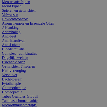
Menstruatie Pijnen
Mond Pijnen
Spieren en gewrichten
Volwassen
Gewichtscontrole
Aromatherapie en Essentiele Olien
Afslanking
Ademhaling
Anti-beet
Anti-haaruitval
Anti-Luizen
Bloedcirculatie
Complex - combinaties
Dagelijks welzijn
Essentiële oliën
Gewrichten & spieren
Huidverzorging
Verstuiver
Bachbloesem
Fytotherapie
Gemmotherapie
Homeopathie
Tubes Granules-Globuli
Tandpasta homeopathie
Micro-immunotherapie