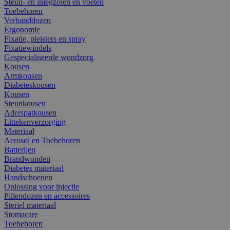
Steun- en inlegzolen en voeten
Toebehoren
Verbanddozen
Ergonomie
Fixatie, pleisters en spray
Fixatiewindels
Gespecialiseerde wondzorg
Kousen
Armkousen
Diabeteskousen
Kousen
Steunkousen
Aderspatkousen
Littekenverzorging
Materiaal
Aerosol en Toebehoren
Batterijen
Brandwonden
Diabetes materiaal
Handschoenen
Oplossing voor injectie
Pillendozen en accessoires
Steriel materiaal
Stomacare
Toebehoren