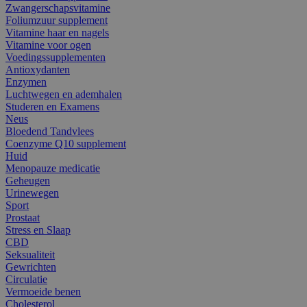
Zwangerschapsvitamine
Foliumzuur supplement
Vitamine haar en nagels
Vitamine voor ogen
Voedingssupplementen
Antioxydanten
Enzymen
Luchtwegen en ademhalen
Studeren en Examens
Neus
Bloedend Tandvlees
Coenzyme Q10 supplement
Huid
Menopauze medicatie
Geheugen
Urinewegen
Sport
Prostaat
Stress en Slaap
CBD
Seksualiteit
Gewrichten
Circulatie
Vermoeide benen
Cholesterol