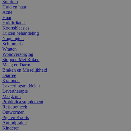
Snurken
Huid en haar
Acne
Haar
Huidirritaties
Koortsblaasjes
Luizen behandeling
Nagelbijten
Schimmels
Wratten
Wondverzorging
Stoppen Met Roken
Maag en Darm
Braken en Misselijkheid
Diarree
Krampen
Laxeeringsmiddelen
Levertherapie
Maagzuur
Probiotica supplement
Reisapotheek
Ontwormen
Pijn en Koorts
Antimigraine
Kinderen