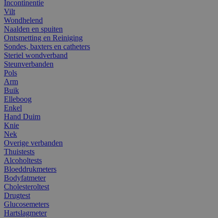
Incontinentie
Vilt
Wondhelend
Naalden en spuiten
Ontsmetting en Reiniging
Sondes, baxters en catheters
Steriel wondverband
Steunverbanden
Pols
Arm
Buik
Elleboog
Enkel
Hand Duim
Knie
Nek
Overige verbanden
Thuistests
Alcoholtests
Bloeddrukmeters
Bodyfatmeter
Cholesteroltest
Drugtest
Glucosemeters
Hartslagmeter