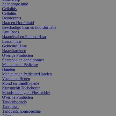
Zeer droge huid
Cellulitis
Cellulitis
Deodorants
Haar en Hoofdhuid
Beschadigd haar en hoofdirritatie
Anti Roos
Haaruitval en Futloos Haar
Luizen haar
Gekleurd Haar
Haarvitaminen
Overige Producten
Shampoo en conditionner
Manicure en Pedicure
Handen
Manicure en Pedicure/Handen
Voeten en Benen
Mond en Tandhygiëne
Kunstgebit Toebehoren
Mondspoeling en Flosmiddel
Overige Producten
Tandenborstels
Tandpasta
Tandpasta homeopathie
Aften