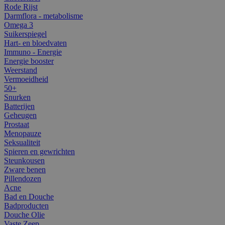
Rode Rijst
Darmflora - metabolisme
Omega 3
Suikerspiegel
Hart- en bloedvaten
Immuno - Energie
Energie booster
Weerstand
Vermoeidheid
50+
Snurken
Batterijen
Geheugen
Prostaat
Menopauze
Seksualiteit
Spieren en gewrichten
Steunkousen
Zware benen
Pillendozen
Acne
Bad en Douche
Badproducten
Douche Olie
Vaste Zeep