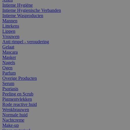
Intieme Hygiëne
Intieme Hygienische Verbanden
Intieme Wasproducten
Mannen
Littekens
Lippen
Vrouwen
Anti rimpel - veroudering
Gelaat
Mascara
Masker
Nagels
Ogen
Parfum
Overige Producten
Serum
Psoriasis
Peeling en Scrub
Pigmentvlekken
Rode reactive huid
Wenkbrauwen
Normale huid
Nachtcreme
Make-up