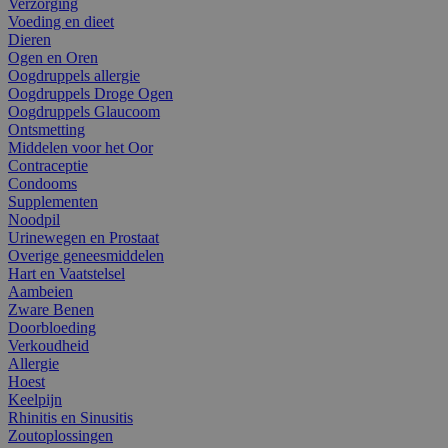
Verzorging
Voeding en dieet
Dieren
Ogen en Oren
Oogdruppels allergie
Oogdruppels Droge Ogen
Oogdruppels Glaucoom
Ontsmetting
Middelen voor het Oor
Contraceptie
Condooms
Supplementen
Noodpil
Urinewegen en Prostaat
Overige geneesmiddelen
Hart en Vaatstelsel
Aambeien
Zware Benen
Doorbloeding
Verkoudheid
Allergie
Hoest
Keelpijn
Rhinitis en Sinusitis
Zoutoplossingen