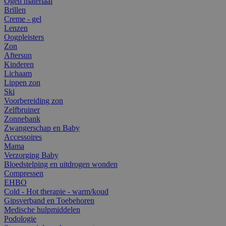
Ogen materiaal
Brillen
Creme - gel
Lenzen
Oogpleisters
Zon
Aftersun
Kinderen
Lichaam
Lippen zon
Ski
Voorbereiding zon
Zelfbruiner
Zonnebank
Zwangerschap en Baby
Accessoires
Mama
Verzorging Baby
Bloedstelping en uitdrogen wonden
Compressen
EHBO
Cold - Hot therapie - warm/koud
Gipsverband en Toebehoren
Medische hulpmiddelen
Podologie