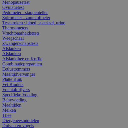
Menopauzetest
Ovulatietest
Pedometer - stappenteller
Spirometer - zuurstofmeter
Teststroken : bloed, speeksel, urine
Thermometers
Vruchtbaarheidstests
Weegschaal
Zwangerschapstests
Afslanken
Afslanken
Afslankthee en Koffie
Combinatiepreparaten
Eetlustremmers
Maaltijdvervanger
Platte Buik
Vet Binders
Vochtafdrijvers
Specifieke Voeding
Babyvoeding
Maaltijden
Melken
Thee
Diergeneesmiddelen
Duiven en vogels