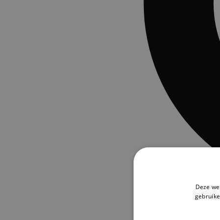
Deze web
gebruike