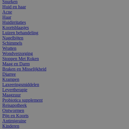
Snurken
Huid en haar
Acne
Haar
Huidirritaties
Koortsblaasjes
Luizen behandeling
Nagelbijten
Schimmels
Wratten
Wondverzorging
Stoppen Met Roken
Maag en Darm
Braken en Misselijkheid
Diarree
Krampen
Laxeeringsmiddelen
Levertherapie
Maagzuur
Probiotica supplement
Reisapotheek
Ontwormen
Pijn en Koorts
Antimigraine
Kinderen