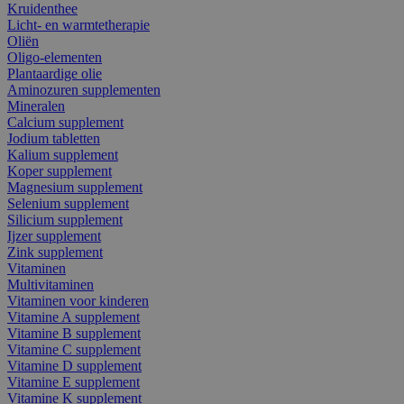
Kruidenthee
Licht- en warmtetherapie
Oliën
Oligo-elementen
Plantaardige olie
Aminozuren supplementen
Mineralen
Calcium supplement
Jodium tabletten
Kalium supplement
Koper supplement
Magnesium supplement
Selenium supplement
Silicium supplement
Ijzer supplement
Zink supplement
Vitaminen
Multivitaminen
Vitaminen voor kinderen
Vitamine A supplement
Vitamine B supplement
Vitamine C supplement
Vitamine D supplement
Vitamine E supplement
Vitamine K supplement