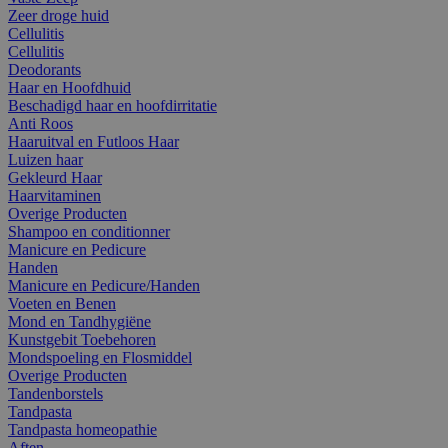
Zeer droge huid
Cellulitis
Cellulitis
Deodorants
Haar en Hoofdhuid
Beschadigd haar en hoofdirritatie
Anti Roos
Haaruitval en Futloos Haar
Luizen haar
Gekleurd Haar
Haarvitaminen
Overige Producten
Shampoo en conditionner
Manicure en Pedicure
Handen
Manicure en Pedicure/Handen
Voeten en Benen
Mond en Tandhygiëne
Kunstgebit Toebehoren
Mondspoeling en Flosmiddel
Overige Producten
Tandenborstels
Tandpasta
Tandpasta homeopathie
Aften