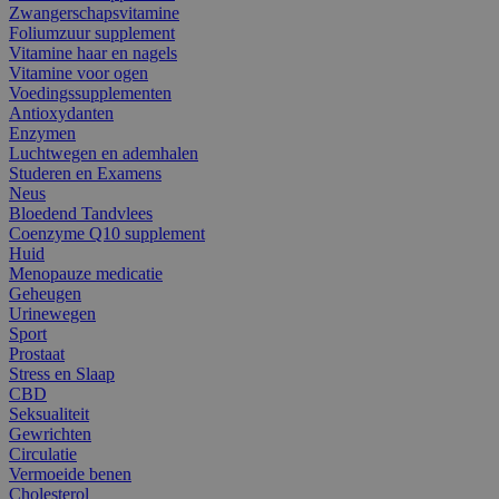
Zwangerschapsvitamine
Foliumzuur supplement
Vitamine haar en nagels
Vitamine voor ogen
Voedingssupplementen
Antioxydanten
Enzymen
Luchtwegen en ademhalen
Studeren en Examens
Neus
Bloedend Tandvlees
Coenzyme Q10 supplement
Huid
Menopauze medicatie
Geheugen
Urinewegen
Sport
Prostaat
Stress en Slaap
CBD
Seksualiteit
Gewrichten
Circulatie
Vermoeide benen
Cholesterol