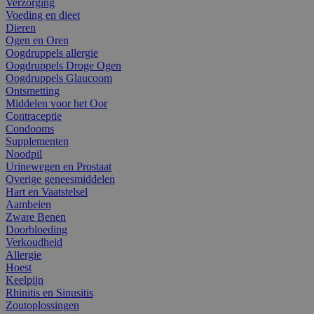
Verzorging
Voeding en dieet
Dieren
Ogen en Oren
Oogdruppels allergie
Oogdruppels Droge Ogen
Oogdruppels Glaucoom
Ontsmetting
Middelen voor het Oor
Contraceptie
Condooms
Supplementen
Noodpil
Urinewegen en Prostaat
Overige geneesmiddelen
Hart en Vaatstelsel
Aambeien
Zware Benen
Doorbloeding
Verkoudheid
Allergie
Hoest
Keelpijn
Rhinitis en Sinusitis
Zoutoplossingen