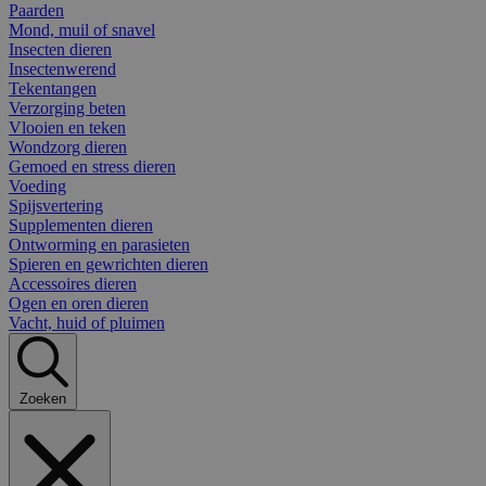
Paarden
Mond, muil of snavel
Insecten dieren
Insectenwerend
Tekentangen
Verzorging beten
Vlooien en teken
Wondzorg dieren
Gemoed en stress dieren
Voeding
Spijsvertering
Supplementen dieren
Ontworming en parasieten
Spieren en gewrichten dieren
Accessoires dieren
Ogen en oren dieren
Vacht, huid of pluimen
Zoeken