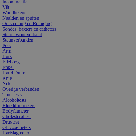
Incontinentie
Vilt
Wondhelend
Naalden en spuiten
Ontsmetting en Reiniging
Sondes, baxters en catheters
Steriel wondverband
Steunverbanden
Pols
Arm
Buik
Elleboog
Enkel
Hand Duim
Knie
Nek
Overige verbanden
Thuistests
Alcoholtests
Bloeddrukmeters
Bodyfatmeter
Cholesteroltest
Drugtest
Glucosemeters
Hartslagmeter