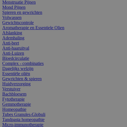
Menstruatie Pijnen
Mond Pijnen
Spieren en gewrichten
Volwassen
Gewichtscontrole
Aromatherapie en Essentiele Olien
Afslanking
Ademhaling
Anti-beet
Anti-haaruitval
Anti-Luizen
Bloedcirculatie
Complex - combinaties
Dagelijks welzijn
Essentiële oliën
Gewrichten & spieren
Huidverzorging
Verstuiver
Bachbloesem
Fytotherapie
Gemmotherapie
Homeopathie
Tubes Granules-Globuli
Tandpasta homeopathie
Micro-immunotherapie