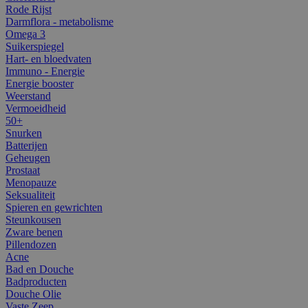
Rode Rijst
Darmflora - metabolisme
Omega 3
Suikerspiegel
Hart- en bloedvaten
Immuno - Energie
Energie booster
Weerstand
Vermoeidheid
50+
Snurken
Batterijen
Geheugen
Prostaat
Menopauze
Seksualiteit
Spieren en gewrichten
Steunkousen
Zware benen
Pillendozen
Acne
Bad en Douche
Badproducten
Douche Olie
Vaste Zeep