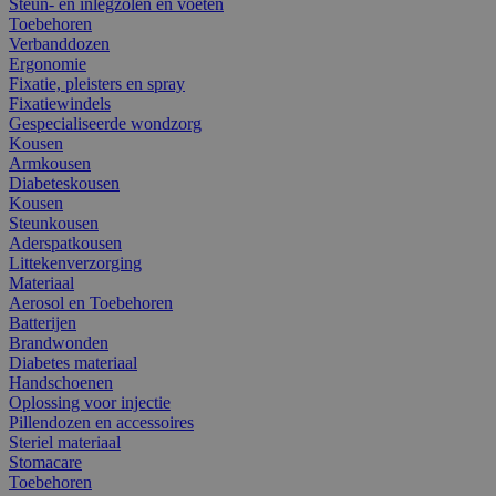
Steun- en inlegzolen en voeten
Toebehoren
Verbanddozen
Ergonomie
Fixatie, pleisters en spray
Fixatiewindels
Gespecialiseerde wondzorg
Kousen
Armkousen
Diabeteskousen
Kousen
Steunkousen
Aderspatkousen
Littekenverzorging
Materiaal
Aerosol en Toebehoren
Batterijen
Brandwonden
Diabetes materiaal
Handschoenen
Oplossing voor injectie
Pillendozen en accessoires
Steriel materiaal
Stomacare
Toebehoren