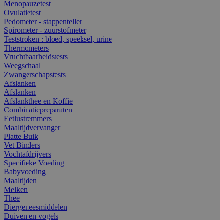
Menopauzetest
Ovulatietest
Pedometer - stappenteller
Spirometer - zuurstofmeter
Teststroken : bloed, speeksel, urine
Thermometers
Vruchtbaarheidstests
Weegschaal
Zwangerschapstests
Afslanken
Afslanken
Afslankthee en Koffie
Combinatiepreparaten
Eetlustremmers
Maaltijdvervanger
Platte Buik
Vet Binders
Vochtafdrijvers
Specifieke Voeding
Babyvoeding
Maaltijden
Melken
Thee
Diergeneesmiddelen
Duiven en vogels