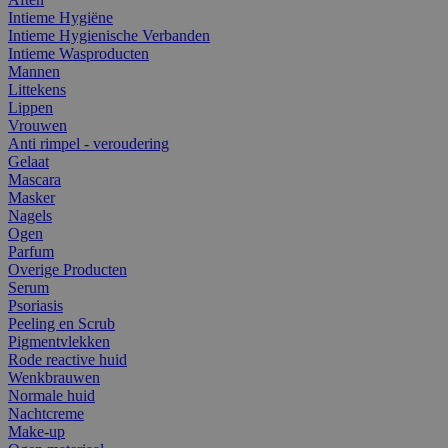
Intieme Hygiëne
Intieme Hygienische Verbanden
Intieme Wasproducten
Mannen
Littekens
Lippen
Vrouwen
Anti rimpel - veroudering
Gelaat
Mascara
Masker
Nagels
Ogen
Parfum
Overige Producten
Serum
Psoriasis
Peeling en Scrub
Pigmentvlekken
Rode reactive huid
Wenkbrauwen
Normale huid
Nachtcreme
Make-up