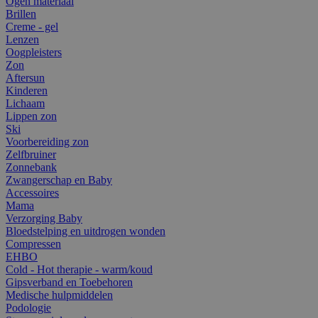
Ogen materiaal
Brillen
Creme - gel
Lenzen
Oogpleisters
Zon
Aftersun
Kinderen
Lichaam
Lippen zon
Ski
Voorbereiding zon
Zelfbruiner
Zonnebank
Zwangerschap en Baby
Accessoires
Mama
Verzorging Baby
Bloedstelping en uitdrogen wonden
Compressen
EHBO
Cold - Hot therapie - warm/koud
Gipsverband en Toebehoren
Medische hulpmiddelen
Podologie