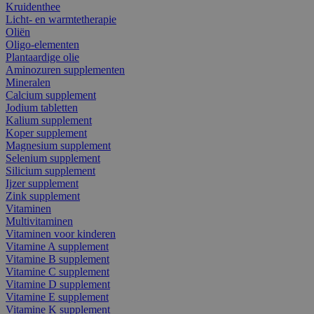
Kruidenthee
Licht- en warmtetherapie
Oliën
Oligo-elementen
Plantaardige olie
Aminozuren supplementen
Mineralen
Calcium supplement
Jodium tabletten
Kalium supplement
Koper supplement
Magnesium supplement
Selenium supplement
Silicium supplement
Ijzer supplement
Zink supplement
Vitaminen
Multivitaminen
Vitaminen voor kinderen
Vitamine A supplement
Vitamine B supplement
Vitamine C supplement
Vitamine D supplement
Vitamine E supplement
Vitamine K supplement