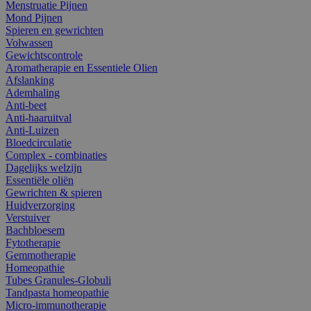
Menstruatie Pijnen
Mond Pijnen
Spieren en gewrichten
Volwassen
Gewichtscontrole
Aromatherapie en Essentiele Olien
Afslanking
Ademhaling
Anti-beet
Anti-haaruitval
Anti-Luizen
Bloedcirculatie
Complex - combinaties
Dagelijks welzijn
Essentiële oliën
Gewrichten & spieren
Huidverzorging
Verstuiver
Bachbloesem
Fytotherapie
Gemmotherapie
Homeopathie
Tubes Granules-Globuli
Tandpasta homeopathie
Micro-immunotherapie