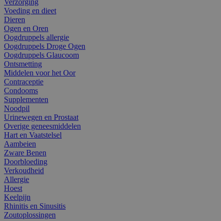
Verzorging
Voeding en dieet
Dieren
Ogen en Oren
Oogdruppels allergie
Oogdruppels Droge Ogen
Oogdruppels Glaucoom
Ontsmetting
Middelen voor het Oor
Contraceptie
Condooms
Supplementen
Noodpil
Urinewegen en Prostaat
Overige geneesmiddelen
Hart en Vaatstelsel
Aambeien
Zware Benen
Doorbloeding
Verkoudheid
Allergie
Hoest
Keelpijn
Rhinitis en Sinusitis
Zoutoplossingen