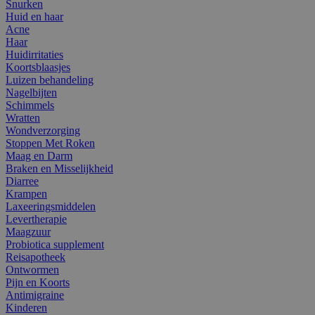
Snurken
Huid en haar
Acne
Haar
Huidirritaties
Koortsblaasjes
Luizen behandeling
Nagelbijten
Schimmels
Wratten
Wondverzorging
Stoppen Met Roken
Maag en Darm
Braken en Misselijkheid
Diarree
Krampen
Laxeeringsmiddelen
Levertherapie
Maagzuur
Probiotica supplement
Reisapotheek
Ontwormen
Pijn en Koorts
Antimigraine
Kinderen