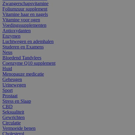
Zwangerschapsvitamine
Foliumzuur supplement
Vitamine haar en nagels
Vitamine voor ogen
Voedingssupplementen
Antioxydanten
Enzymen
Luchtwegen en ademhalen
Studeren en Examens
Neus
Bloedend Tandvlees
Coenzyme Q10 supplement
Huid
Menopauze medicatie
Geheugen
Urinewegen
Sport
Prostaat
Stress en Slaap
CBD
Seksualiteit
Gewrichten
Circulatie
Vermoeide benen
Cholesterol