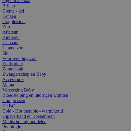
Ogen materiaal
Brillen
Creme - gel
Lenzen
Oogpleisters
Zon
Aftersun
Kinderen
Lichaam
Lippen zon
Ski
Voorbereiding zon
Zelfbruiner
Zonnebank
Zwangerschap en Baby
Accessoires
Mama
Verzorging Baby
Bloedstelping en uitdrogen wonden
Compressen
EHBO
Cold - Hot therapie - warm/koud
Gipsverband en Toebehoren
Medische hulpmiddelen
Podologie