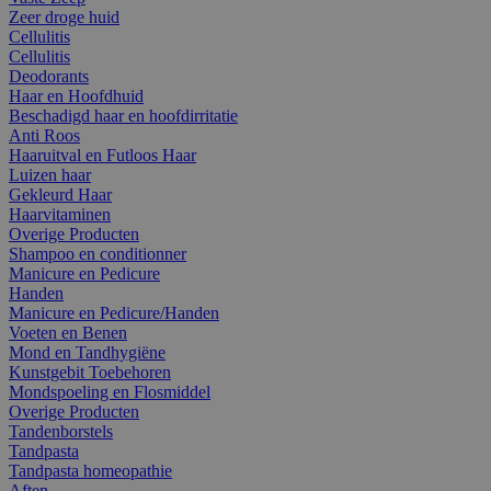
Zeer droge huid
Cellulitis
Cellulitis
Deodorants
Haar en Hoofdhuid
Beschadigd haar en hoofdirritatie
Anti Roos
Haaruitval en Futloos Haar
Luizen haar
Gekleurd Haar
Haarvitaminen
Overige Producten
Shampoo en conditionner
Manicure en Pedicure
Handen
Manicure en Pedicure/Handen
Voeten en Benen
Mond en Tandhygiëne
Kunstgebit Toebehoren
Mondspoeling en Flosmiddel
Overige Producten
Tandenborstels
Tandpasta
Tandpasta homeopathie
Aften