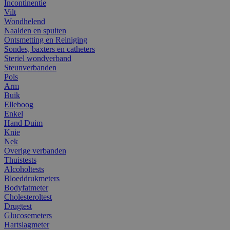
Incontinentie
Vilt
Wondhelend
Naalden en spuiten
Ontsmetting en Reiniging
Sondes, baxters en catheters
Steriel wondverband
Steunverbanden
Pols
Arm
Buik
Elleboog
Enkel
Hand Duim
Knie
Nek
Overige verbanden
Thuistests
Alcoholtests
Bloeddrukmeters
Bodyfatmeter
Cholesteroltest
Drugtest
Glucosemeters
Hartslagmeter