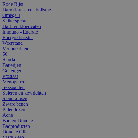
Rode Rijst
Darmflora - metabolisme
Omega 3
Suikerspiegel
Hart- en bloedvaten
Immuno - Energie
Energie booster
Weerstand
Vermoeidheid
50+
Snurken
Batterijen
Geheugen
Prostaat
Menopauze
Seksualiteit
Spieren en gewrichten
Steunkousen
Zware benen
Pillendozen
Acne
Bad en Douche
Badproducten
Douche Olie
Vaste Zeep