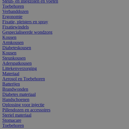
Steun- en inlegzolen en voeten
Toebehoren
Verbanddozen
Ergonomie
Fixatie, pleisters en spray
Fixatiewindels
Gespecialiseerde wondzorg
Kousen
Armkousen
Diabeteskousen
Kousen
Steunkousen
Aderspatkousen
Littekenverzorging
Materiaal
Aerosol en Toebehoren
Batterijen
Brandwonden
Diabetes materiaal
Handschoenen
Oplossing voor injectie
Pillendozen en accessoires
Steriel materiaal
Stomacare
Toebehoren