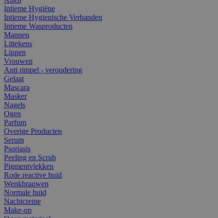
Intieme Hygiëne
Intieme Hygienische Verbanden
Intieme Wasproducten
Mannen
Littekens
Lippen
Vrouwen
Anti rimpel - veroudering
Gelaat
Mascara
Masker
Nagels
Ogen
Parfum
Overige Producten
Serum
Psoriasis
Peeling en Scrub
Pigmentvlekken
Rode reactive huid
Wenkbrauwen
Normale huid
Nachtcreme
Make-up