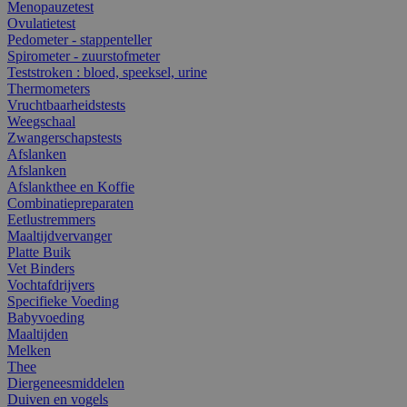
Menopauzetest
Ovulatietest
Pedometer - stappenteller
Spirometer - zuurstofmeter
Teststroken : bloed, speeksel, urine
Thermometers
Vruchtbaarheidstests
Weegschaal
Zwangerschapstests
Afslanken
Afslanken
Afslankthee en Koffie
Combinatiepreparaten
Eetlustremmers
Maaltijdvervanger
Platte Buik
Vet Binders
Vochtafdrijvers
Specifieke Voeding
Babyvoeding
Maaltijden
Melken
Thee
Diergeneesmiddelen
Duiven en vogels