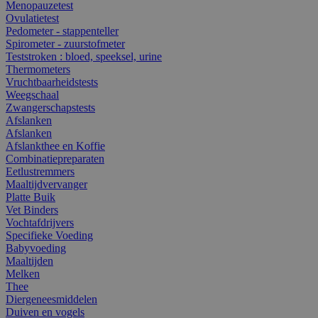
Menopauzetest
Ovulatietest
Pedometer - stappenteller
Spirometer - zuurstofmeter
Teststroken : bloed, speeksel, urine
Thermometers
Vruchtbaarheidstests
Weegschaal
Zwangerschapstests
Afslanken
Afslanken
Afslankthee en Koffie
Combinatiepreparaten
Eetlustremmers
Maaltijdvervanger
Platte Buik
Vet Binders
Vochtafdrijvers
Specifieke Voeding
Babyvoeding
Maaltijden
Melken
Thee
Diergeneesmiddelen
Duiven en vogels