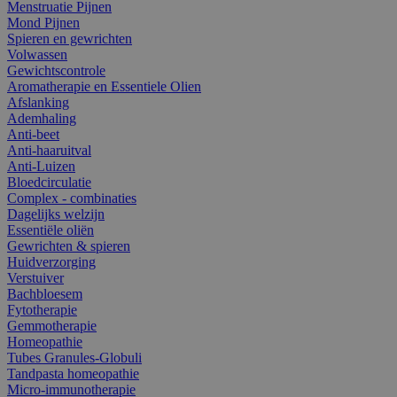
Menstruatie Pijnen
Mond Pijnen
Spieren en gewrichten
Volwassen
Gewichtscontrole
Aromatherapie en Essentiele Olien
Afslanking
Ademhaling
Anti-beet
Anti-haaruitval
Anti-Luizen
Bloedcirculatie
Complex - combinaties
Dagelijks welzijn
Essentiële oliën
Gewrichten & spieren
Huidverzorging
Verstuiver
Bachbloesem
Fytotherapie
Gemmotherapie
Homeopathie
Tubes Granules-Globuli
Tandpasta homeopathie
Micro-immunotherapie