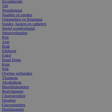
Incontinentie
Vilt
Wondhelend
Naalden en spuiten
Ontsmetting en Reiniging
Sondes, baxters en catheters
Steriel wondverband
Steunverbanden
Pols
Arm
Buik
Elleboog
Enkel
Hand Duim
Knie
Nek
Overige verbanden
Thuistests
Alcoholtests
Bloeddrukmeters
Bodyfatmeter
Cholesteroltest
Drugtest
Glucosemeters
Hartslagmeter