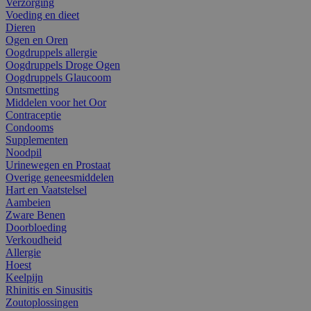
Verzorging
Voeding en dieet
Dieren
Ogen en Oren
Oogdruppels allergie
Oogdruppels Droge Ogen
Oogdruppels Glaucoom
Ontsmetting
Middelen voor het Oor
Contraceptie
Condooms
Supplementen
Noodpil
Urinewegen en Prostaat
Overige geneesmiddelen
Hart en Vaatstelsel
Aambeien
Zware Benen
Doorbloeding
Verkoudheid
Allergie
Hoest
Keelpijn
Rhinitis en Sinusitis
Zoutoplossingen