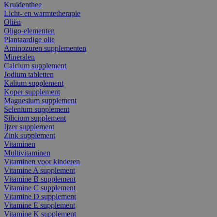
Kruidenthee
Licht- en warmtetherapie
Oliën
Oligo-elementen
Plantaardige olie
Aminozuren supplementen
Mineralen
Calcium supplement
Jodium tabletten
Kalium supplement
Koper supplement
Magnesium supplement
Selenium supplement
Silicium supplement
Ijzer supplement
Zink supplement
Vitaminen
Multivitaminen
Vitaminen voor kinderen
Vitamine A supplement
Vitamine B supplement
Vitamine C supplement
Vitamine D supplement
Vitamine E supplement
Vitamine K supplement