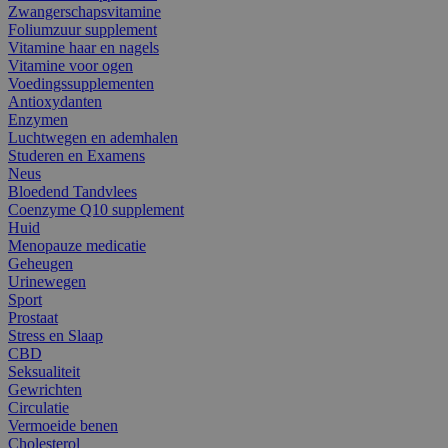
Zwangerschapsvitamine
Foliumzuur supplement
Vitamine haar en nagels
Vitamine voor ogen
Voedingssupplementen
Antioxydanten
Enzymen
Luchtwegen en ademhalen
Studeren en Examens
Neus
Bloedend Tandvlees
Coenzyme Q10 supplement
Huid
Menopauze medicatie
Geheugen
Urinewegen
Sport
Prostaat
Stress en Slaap
CBD
Seksualiteit
Gewrichten
Circulatie
Vermoeide benen
Cholesterol