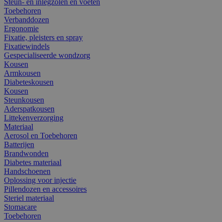
Steun- en inlegzolen en voeten
Toebehoren
Verbanddozen
Ergonomie
Fixatie, pleisters en spray
Fixatiewindels
Gespecialiseerde wondzorg
Kousen
Armkousen
Diabeteskousen
Kousen
Steunkousen
Aderspatkousen
Littekenverzorging
Materiaal
Aerosol en Toebehoren
Batterijen
Brandwonden
Diabetes materiaal
Handschoenen
Oplossing voor injectie
Pillendozen en accessoires
Steriel materiaal
Stomacare
Toebehoren