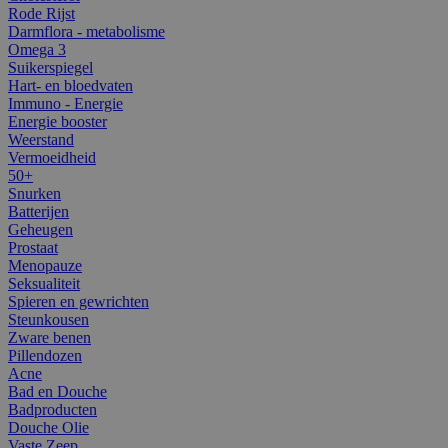
Rode Rijst
Darmflora - metabolisme
Omega 3
Suikerspiegel
Hart- en bloedvaten
Immuno - Energie
Energie booster
Weerstand
Vermoeidheid
50+
Snurken
Batterijen
Geheugen
Prostaat
Menopauze
Seksualiteit
Spieren en gewrichten
Steunkousen
Zware benen
Pillendozen
Acne
Bad en Douche
Badproducten
Douche Olie
Vaste Zeep