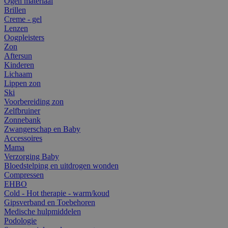
Ogen materiaal
Brillen
Creme - gel
Lenzen
Oogpleisters
Zon
Aftersun
Kinderen
Lichaam
Lippen zon
Ski
Voorbereiding zon
Zelfbruiner
Zonnebank
Zwangerschap en Baby
Accessoires
Mama
Verzorging Baby
Bloedstelping en uitdrogen wonden
Compressen
EHBO
Cold - Hot therapie - warm/koud
Gipsverband en Toebehoren
Medische hulpmiddelen
Podologie