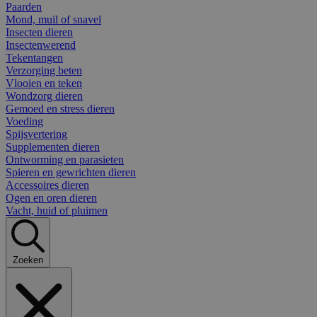
Paarden
Mond, muil of snavel
Insecten dieren
Insectenwerend
Tekentangen
Verzorging beten
Vlooien en teken
Wondzorg dieren
Gemoed en stress dieren
Voeding
Spijsvertering
Supplementen dieren
Ontworming en parasieten
Spieren en gewrichten dieren
Accessoires dieren
Ogen en oren dieren
Vacht, huid of pluimen
Zoeken