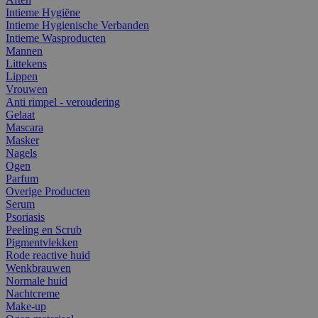
Intieme Hygiëne
Intieme Hygienische Verbanden
Intieme Wasproducten
Mannen
Littekens
Lippen
Vrouwen
Anti rimpel - veroudering
Gelaat
Mascara
Masker
Nagels
Ogen
Parfum
Overige Producten
Serum
Psoriasis
Peeling en Scrub
Pigmentvlekken
Rode reactive huid
Wenkbrauwen
Normale huid
Nachtcreme
Make-up