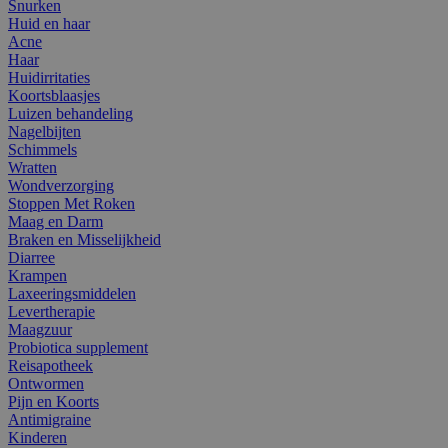
Snurken
Huid en haar
Acne
Haar
Huidirritaties
Koortsblaasjes
Luizen behandeling
Nagelbijten
Schimmels
Wratten
Wondverzorging
Stoppen Met Roken
Maag en Darm
Braken en Misselijkheid
Diarree
Krampen
Laxeeringsmiddelen
Levertherapie
Maagzuur
Probiotica supplement
Reisapotheek
Ontwormen
Pijn en Koorts
Antimigraine
Kinderen