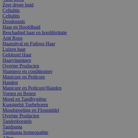
Zeer droge huid
Cellulitis
Cellulitis
Deodorants
Haar en Hoofdhuid
Beschadigd haar en hoofdirritatie
Anti Roos
Haaruitval en Futloos Haar
Luizen haar
Gekleurd Haar
Haarvitaminen
Overige Producten
Shampoo en conditionner
Manicure en Pedicure
Handen
Manicure en Pedicure/Handen
Voeten en Benen
Mond en Tandhygiëne
Kunstgebit Toebehoren
Mondspoeling en Flosmiddel
Overige Producten
Tandenborstels
Tandpasta
Tandpasta homeopathie
Aften