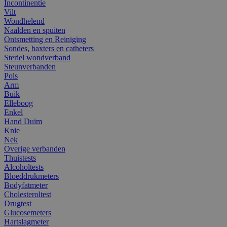
Incontinentie
Vilt
Wondhelend
Naalden en spuiten
Ontsmetting en Reiniging
Sondes, baxters en catheters
Steriel wondverband
Steunverbanden
Pols
Arm
Buik
Elleboog
Enkel
Hand Duim
Knie
Nek
Overige verbanden
Thuistests
Alcoholtests
Bloeddrukmeters
Bodyfatmeter
Cholesteroltest
Drugtest
Glucosemeters
Hartslagmeter