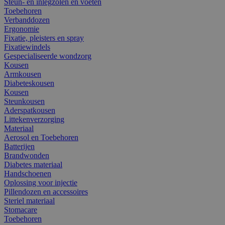
Steun- en inlegzolen en voeten
Toebehoren
Verbanddozen
Ergonomie
Fixatie, pleisters en spray
Fixatiewindels
Gespecialiseerde wondzorg
Kousen
Armkousen
Diabeteskousen
Kousen
Steunkousen
Aderspatkousen
Littekenverzorging
Materiaal
Aerosol en Toebehoren
Batterijen
Brandwonden
Diabetes materiaal
Handschoenen
Oplossing voor injectie
Pillendozen en accessoires
Steriel materiaal
Stomacare
Toebehoren