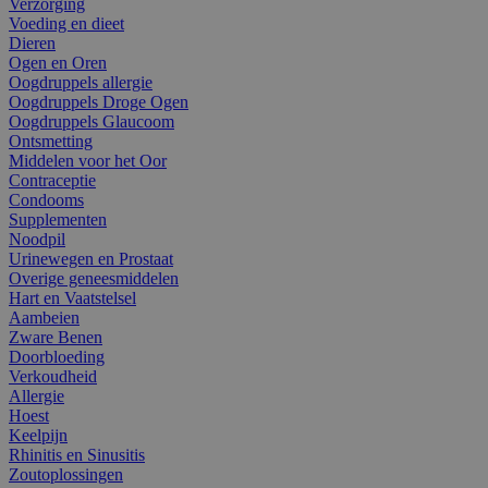
Verzorging
Voeding en dieet
Dieren
Ogen en Oren
Oogdruppels allergie
Oogdruppels Droge Ogen
Oogdruppels Glaucoom
Ontsmetting
Middelen voor het Oor
Contraceptie
Condooms
Supplementen
Noodpil
Urinewegen en Prostaat
Overige geneesmiddelen
Hart en Vaatstelsel
Aambeien
Zware Benen
Doorbloeding
Verkoudheid
Allergie
Hoest
Keelpijn
Rhinitis en Sinusitis
Zoutoplossingen