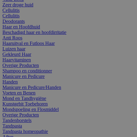
Zeer droge huid
Cellulitis
Cellulitis
Deodorants
Haar en Hoofdhuid
Beschadigd haar en hoofdirritatie
Anti Roos
Haaruitval en Futloos Haar
Luizen haar
Gekleurd Haar
Haarvitaminen
Overige Producten
Shampoo en conditionner
Manicure en Pedicure
Handen
Manicure en Pedicure/Handen
Voeten en Benen
Mond en Tandhygiëne
Kunstgebit Toebehoren
Mondspoeling en Flosmiddel
Overige Producten
Tandenborstels
Tandpasta
Tandpasta homeopathie
Aften