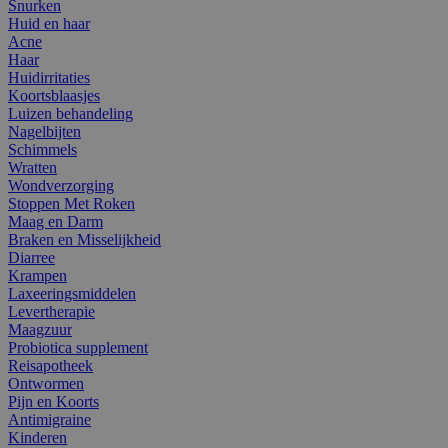
Snurken
Huid en haar
Acne
Haar
Huidirritaties
Koortsblaasjes
Luizen behandeling
Nagelbijten
Schimmels
Wratten
Wondverzorging
Stoppen Met Roken
Maag en Darm
Braken en Misselijkheid
Diarree
Krampen
Laxeeringsmiddelen
Levertherapie
Maagzuur
Probiotica supplement
Reisapotheek
Ontwormen
Pijn en Koorts
Antimigraine
Kinderen