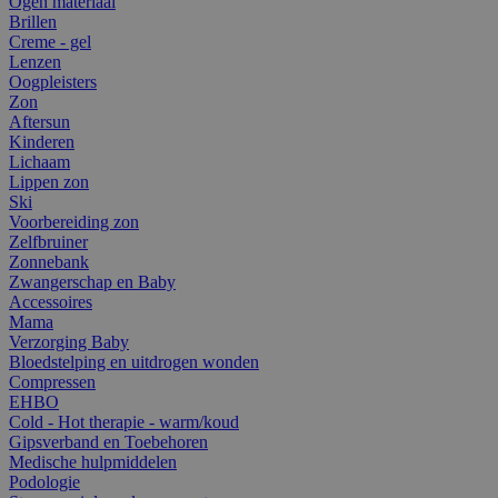
Ogen materiaal
Brillen
Creme - gel
Lenzen
Oogpleisters
Zon
Aftersun
Kinderen
Lichaam
Lippen zon
Ski
Voorbereiding zon
Zelfbruiner
Zonnebank
Zwangerschap en Baby
Accessoires
Mama
Verzorging Baby
Bloedstelping en uitdrogen wonden
Compressen
EHBO
Cold - Hot therapie - warm/koud
Gipsverband en Toebehoren
Medische hulpmiddelen
Podologie