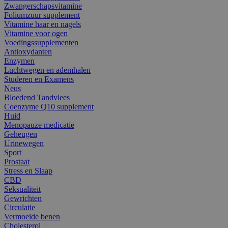
Zwangerschapsvitamine
Foliumzuur supplement
Vitamine haar en nagels
Vitamine voor ogen
Voedingssupplementen
Antioxydanten
Enzymen
Luchtwegen en ademhalen
Studeren en Examens
Neus
Bloedend Tandvlees
Coenzyme Q10 supplement
Huid
Menopauze medicatie
Geheugen
Urinewegen
Sport
Prostaat
Stress en Slaap
CBD
Seksualiteit
Gewrichten
Circulatie
Vermoeide benen
Cholesterol