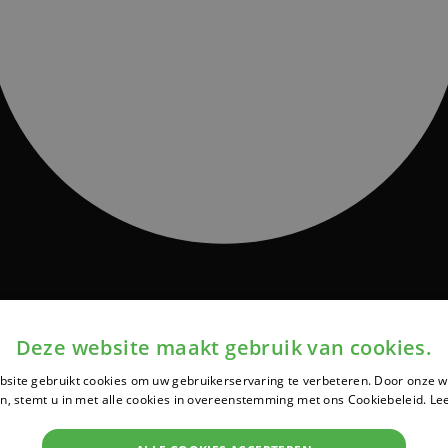
Deze website maakt gebruik van cookies.
site gebruikt cookies om uw gebruikerservaring te verbeteren. Door onze w
n, stemt u in met alle cookies in overeenstemming met ons Cookiebeleid.
Le