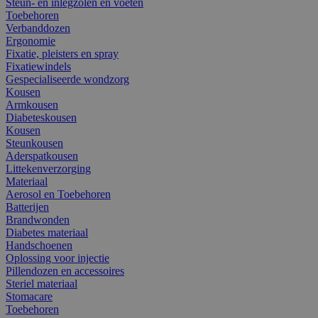
Steun- en inlegzolen en voeten
Toebehoren
Verbanddozen
Ergonomie
Fixatie, pleisters en spray
Fixatiewindels
Gespecialiseerde wondzorg
Kousen
Armkousen
Diabeteskousen
Kousen
Steunkousen
Aderspatkousen
Littekenverzorging
Materiaal
Aerosol en Toebehoren
Batterijen
Brandwonden
Diabetes materiaal
Handschoenen
Oplossing voor injectie
Pillendozen en accessoires
Steriel materiaal
Stomacare
Toebehoren