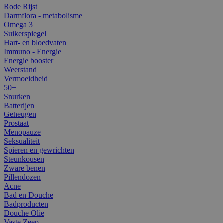
Rode Rijst
Darmflora - metabolisme
Omega 3
Suikerspiegel
Hart- en bloedvaten
Immuno - Energie
Energie booster
Weerstand
Vermoeidheid
50+
Snurken
Batterijen
Geheugen
Prostaat
Menopauze
Seksualiteit
Spieren en gewrichten
Steunkousen
Zware benen
Pillendozen
Acne
Bad en Douche
Badproducten
Douche Olie
Vaste Zeep