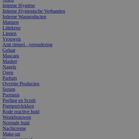
Intieme Hygiëne
Intieme Hygienische Verbanden
Intieme Wasproducten
Mannen
Littekens
Lippen
Vrouwen
Anti rimpel - veroudering
Gelaat
Mascara
Masker
Nagels
Ogen
Parfum
Overige Producten
Serum
Psoriasis
Peeling en Scrub
Pigmentvlekken
Rode reactive huid
Wenkbrauwen
Normale huid
Nachtcreme
Make-up