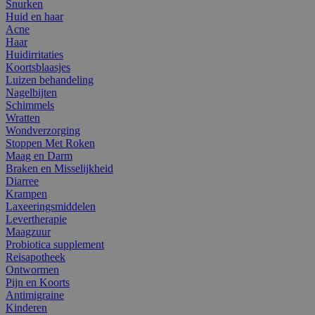
Snurken
Huid en haar
Acne
Haar
Huidirritaties
Koortsblaasjes
Luizen behandeling
Nagelbijten
Schimmels
Wratten
Wondverzorging
Stoppen Met Roken
Maag en Darm
Braken en Misselijkheid
Diarree
Krampen
Laxeeringsmiddelen
Levertherapie
Maagzuur
Probiotica supplement
Reisapotheek
Ontwormen
Pijn en Koorts
Antimigraine
Kinderen