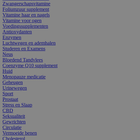
Zwangerschapsvitamine
Foliumzuur supplement
Vitamine haar en nagels
Vitamine voor ogen
Voedingssupplementen
Antioxydanten
Enzymen
Luchtwegen en ademhalen
Studeren en Examens
Neus
Bloedend Tandvlees
Coenzyme Q10 supplement
Huid
Menopauze medicatie
Geheugen
Urinewegen
Sport
Prostaat
Stress en Slaap
CBD
Seksualiteit
Gewrichten
Circulatie
Vermoeide benen
Cholesterol