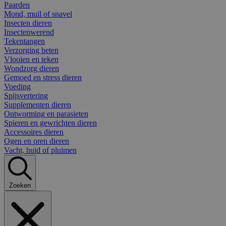
Paarden
Mond, muil of snavel
Insecten dieren
Insectenwerend
Tekentangen
Verzorging beten
Vlooien en teken
Wondzorg dieren
Gemoed en stress dieren
Voeding
Spijsvertering
Supplementen dieren
Ontworming en parasieten
Spieren en gewrichten dieren
Accessoires dieren
Ogen en oren dieren
Vacht, huid of pluimen
Zoeken