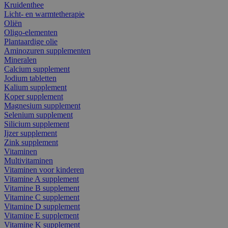
Kruidenthee
Licht- en warmtetherapie
Oliën
Oligo-elementen
Plantaardige olie
Aminozuren supplementen
Mineralen
Calcium supplement
Jodium tabletten
Kalium supplement
Koper supplement
Magnesium supplement
Selenium supplement
Silicium supplement
Ijzer supplement
Zink supplement
Vitaminen
Multivitaminen
Vitaminen voor kinderen
Vitamine A supplement
Vitamine B supplement
Vitamine C supplement
Vitamine D supplement
Vitamine E supplement
Vitamine K supplement