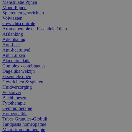
Menstruatie Pijnen
Mond Pijnen
Spieren en gewrichten
Volwassen
Gewichtscontrole
Aromatherapie en Essentiele Olien
Afslanking
Ademhaling
Anti-beet
Anti-haaruitval
Anti-Luizen
Bloedcirculatie
Complex - combinaties
Dagelijks welzijn
Essentiële oliën
Gewrichten & spieren
Huidverzorging
Verstuiver
Bachbloesem
Fytotherapie
Gemmotherapie
Homeopathie
Tubes Granules-Globuli
Tandpasta homeopathie
Micro-immunotherapie