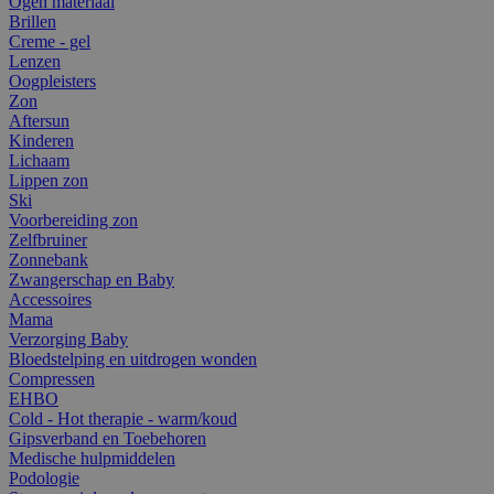
Ogen materiaal
Brillen
Creme - gel
Lenzen
Oogpleisters
Zon
Aftersun
Kinderen
Lichaam
Lippen zon
Ski
Voorbereiding zon
Zelfbruiner
Zonnebank
Zwangerschap en Baby
Accessoires
Mama
Verzorging Baby
Bloedstelping en uitdrogen wonden
Compressen
EHBO
Cold - Hot therapie - warm/koud
Gipsverband en Toebehoren
Medische hulpmiddelen
Podologie