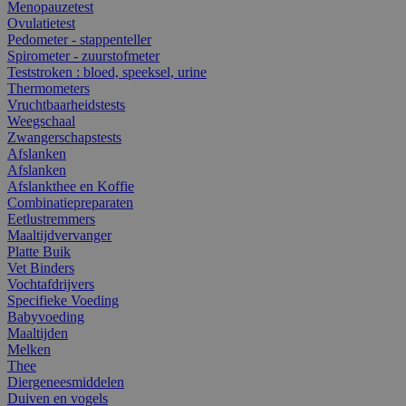
Menopauzetest
Ovulatietest
Pedometer - stappenteller
Spirometer - zuurstofmeter
Teststroken : bloed, speeksel, urine
Thermometers
Vruchtbaarheidstests
Weegschaal
Zwangerschapstests
Afslanken
Afslanken
Afslankthee en Koffie
Combinatiepreparaten
Eetlustremmers
Maaltijdvervanger
Platte Buik
Vet Binders
Vochtafdrijvers
Specifieke Voeding
Babyvoeding
Maaltijden
Melken
Thee
Diergeneesmiddelen
Duiven en vogels