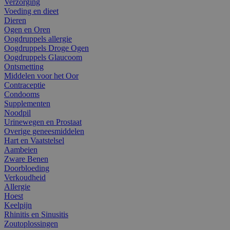
Verzorging
Voeding en dieet
Dieren
Ogen en Oren
Oogdruppels allergie
Oogdruppels Droge Ogen
Oogdruppels Glaucoom
Ontsmetting
Middelen voor het Oor
Contraceptie
Condooms
Supplementen
Noodpil
Urinewegen en Prostaat
Overige geneesmiddelen
Hart en Vaatstelsel
Aambeien
Zware Benen
Doorbloeding
Verkoudheid
Allergie
Hoest
Keelpijn
Rhinitis en Sinusitis
Zoutoplossingen