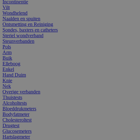
Incontinentie
Vilt
Wondhelend
Naalden en spuiten
Ontsmetting en Reiniging
Sondes, baxters en catheters
Steriel wondverband
Steunverbanden
Pols
Arm
Buik
Elleboog
Enkel
Hand Duim
Knie
Nek
Overige verbanden
Thuistests
Alcoholtests
Bloeddrukmeters
Bodyfatmeter
Cholesteroltest
Drugtest
Glucosemeters
Hartslagmeter