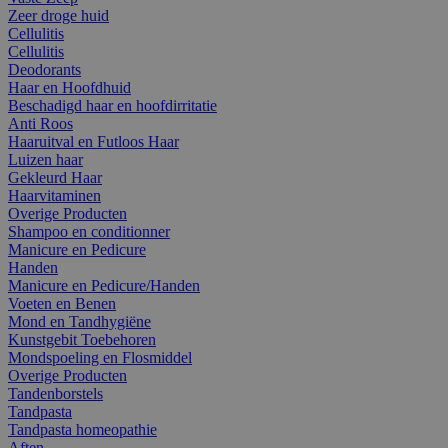
Zeer droge huid
Cellulitis
Cellulitis
Deodorants
Haar en Hoofdhuid
Beschadigd haar en hoofdirritatie
Anti Roos
Haaruitval en Futloos Haar
Luizen haar
Gekleurd Haar
Haarvitaminen
Overige Producten
Shampoo en conditionner
Manicure en Pedicure
Handen
Manicure en Pedicure/Handen
Voeten en Benen
Mond en Tandhygiëne
Kunstgebit Toebehoren
Mondspoeling en Flosmiddel
Overige Producten
Tandenborstels
Tandpasta
Tandpasta homeopathie
Aften