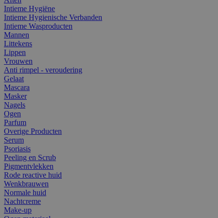
Intieme Hygiëne
Intieme Hygienische Verbanden
Intieme Wasproducten
Mannen
Littekens
Lippen
Vrouwen
Anti rimpel - veroudering
Gelaat
Mascara
Masker
Nagels
Ogen
Parfum
Overige Producten
Serum
Psoriasis
Peeling en Scrub
Pigmentvlekken
Rode reactive huid
Wenkbrauwen
Normale huid
Nachtcreme
Make-up