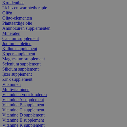
Kruidenthee
Licht- en warmtetherapie
Oliën
Oligo-elementen
Plantaardige olie
Aminozuren supplementen
Mineralen
Calcium supplement
Jodium tabletten
Kalium supplement
Koper supplement
Magnesium supplement
Selenium supplement
Silicium supplement
Ijzer supplement
Zink supplement
Vitaminen
Multivitaminen
Vitaminen voor kinderen
Vitamine A supplement
Vitamine B supplement
Vitamine C supplement
Vitamine D supplement
Vitamine E supplement
Vitamine K supplement