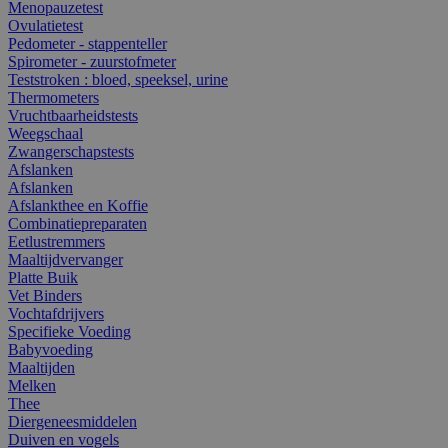
Menopauzetest
Ovulatietest
Pedometer - stappenteller
Spirometer - zuurstofmeter
Teststroken : bloed, speeksel, urine
Thermometers
Vruchtbaarheidstests
Weegschaal
Zwangerschapstests
Afslanken
Afslanken
Afslankthee en Koffie
Combinatiepreparaten
Eetlustremmers
Maaltijdvervanger
Platte Buik
Vet Binders
Vochtafdrijvers
Specifieke Voeding
Babyvoeding
Maaltijden
Melken
Thee
Diergeneesmiddelen
Duiven en vogels