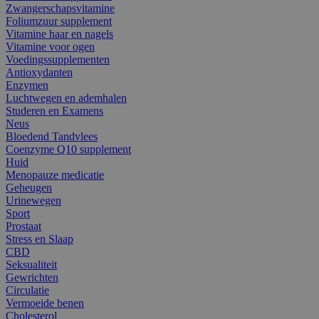
Zwangerschapsvitamine
Foliumzuur supplement
Vitamine haar en nagels
Vitamine voor ogen
Voedingssupplementen
Antioxydanten
Enzymen
Luchtwegen en ademhalen
Studeren en Examens
Neus
Bloedend Tandvlees
Coenzyme Q10 supplement
Huid
Menopauze medicatie
Geheugen
Urinewegen
Sport
Prostaat
Stress en Slaap
CBD
Seksualiteit
Gewrichten
Circulatie
Vermoeide benen
Cholesterol