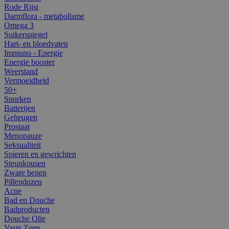
Rode Rijst
Darmflora - metabolisme
Omega 3
Suikerspiegel
Hart- en bloedvaten
Immuno - Energie
Energie booster
Weerstand
Vermoeidheid
50+
Snurken
Batterijen
Geheugen
Prostaat
Menopauze
Seksualiteit
Spieren en gewrichten
Steunkousen
Zware benen
Pillendozen
Acne
Bad en Douche
Badproducten
Douche Olie
Vaste Zeep