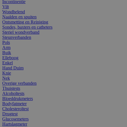
Incontinentie
Vilt
Wondhelend
Naalden en spuiten
Ontsmetting en Reiniging
Sondes, baxters en catheters
Steriel wondverband
Steunverbanden
Pols
Arm
Buik
Elleboog
Enkel
Hand Duim
Knie
Nek
Overige verbanden
Thuistests
Alcoholtests
Bloeddrukmeters
Bodyfatmeter
Cholesteroltest
Drugtest
Glucosemeters
Hartslagmeter