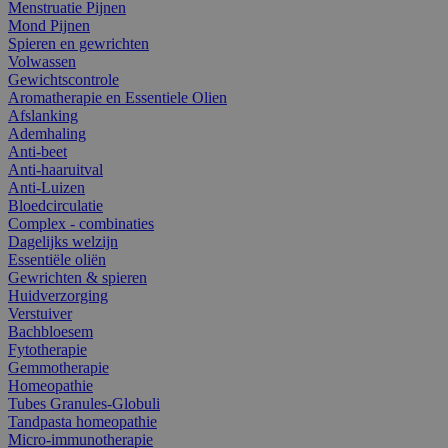
Menstruatie Pijnen
Mond Pijnen
Spieren en gewrichten
Volwassen
Gewichtscontrole
Aromatherapie en Essentiele Olien
Afslanking
Ademhaling
Anti-beet
Anti-haaruitval
Anti-Luizen
Bloedcirculatie
Complex - combinaties
Dagelijks welzijn
Essentiële oliën
Gewrichten & spieren
Huidverzorging
Verstuiver
Bachbloesem
Fytotherapie
Gemmotherapie
Homeopathie
Tubes Granules-Globuli
Tandpasta homeopathie
Micro-immunotherapie