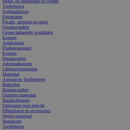
Steun- en inlegzolen en voeten
Toebehoren
Verbanddozen
Ergonomie
Fixatie, pleisters en spray
Fixatiewindels
Gespecialiseerde wondzorg
Kousen
Armkousen
Diabeteskousen
Kousen
Steunkousen
Aderspatkousen
Littekenverzorging
Materiaal
Aerosol en Toebehoren
Batterijen
Brandwonden
Diabetes materiaal
Handschoenen
Oplossing voor injectie
Pillendozen en accessoires
Steriel materiaal
Stomacare
Toebehoren