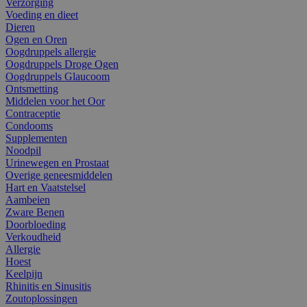
Verzorging
Voeding en dieet
Dieren
Ogen en Oren
Oogdruppels allergie
Oogdruppels Droge Ogen
Oogdruppels Glaucoom
Ontsmetting
Middelen voor het Oor
Contraceptie
Condooms
Supplementen
Noodpil
Urinewegen en Prostaat
Overige geneesmiddelen
Hart en Vaatstelsel
Aambeien
Zware Benen
Doorbloeding
Verkoudheid
Allergie
Hoest
Keelpijn
Rhinitis en Sinusitis
Zoutoplossingen