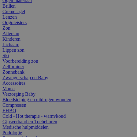
Ogen materiaal
Brillen
Creme - gel
Lenzen
Oogpleisters
Zon
Aftersun
Kinderen
Lichaam
Lippen zon
Ski
Voorbereiding zon
Zelfbruiner
Zonnebank
Zwangerschap en Baby
Accessoires
Mama
Verzorging Baby
Bloedstelping en uitdrogen wonden
Compressen
EHBO
Cold - Hot therapie - warm/koud
Gipsverband en Toebehoren
Medische hulpmiddelen
Podologie