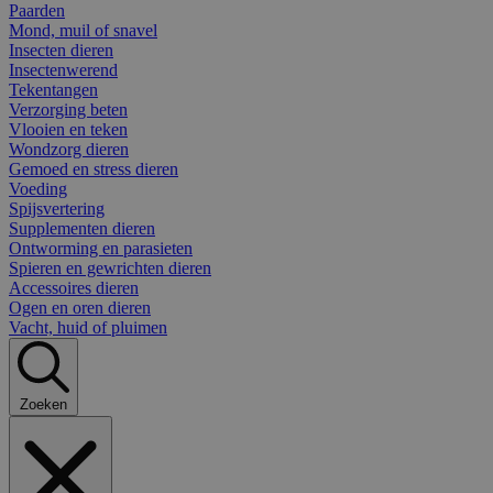
Paarden
Mond, muil of snavel
Insecten dieren
Insectenwerend
Tekentangen
Verzorging beten
Vlooien en teken
Wondzorg dieren
Gemoed en stress dieren
Voeding
Spijsvertering
Supplementen dieren
Ontworming en parasieten
Spieren en gewrichten dieren
Accessoires dieren
Ogen en oren dieren
Vacht, huid of pluimen
Zoeken