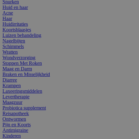
Snurken
Huid en haar
Acne
Haar
Huidirritaties
Koortsblaasjes
Luizen behandeling
Nagelbijten
Schimmels
Wratten
Wondverzorging
Stoppen Met Roken
Maag en Darm
Braken en Misselijkheid
Diarree
Krampen
Laxeeringsmiddelen
Levertherapie
Maagzuur
Probiotica supplement
Reisapotheek
Ontwormen
Pijn en Koorts
Antimigraine
Kinderen