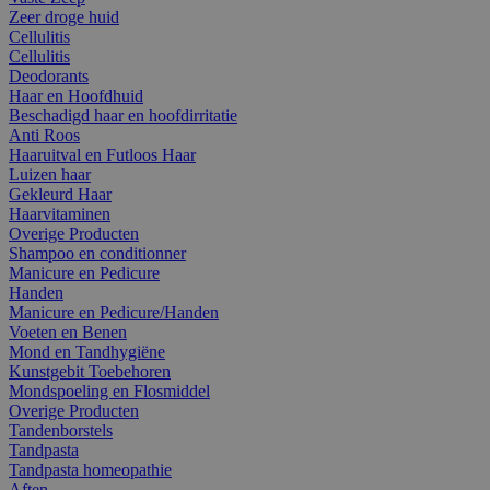
Zeer droge huid
Cellulitis
Cellulitis
Deodorants
Haar en Hoofdhuid
Beschadigd haar en hoofdirritatie
Anti Roos
Haaruitval en Futloos Haar
Luizen haar
Gekleurd Haar
Haarvitaminen
Overige Producten
Shampoo en conditionner
Manicure en Pedicure
Handen
Manicure en Pedicure/Handen
Voeten en Benen
Mond en Tandhygiëne
Kunstgebit Toebehoren
Mondspoeling en Flosmiddel
Overige Producten
Tandenborstels
Tandpasta
Tandpasta homeopathie
Aften