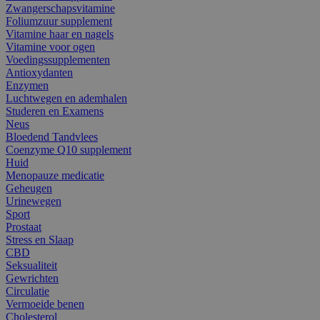
Zwangerschapsvitamine
Foliumzuur supplement
Vitamine haar en nagels
Vitamine voor ogen
Voedingssupplementen
Antioxydanten
Enzymen
Luchtwegen en ademhalen
Studeren en Examens
Neus
Bloedend Tandvlees
Coenzyme Q10 supplement
Huid
Menopauze medicatie
Geheugen
Urinewegen
Sport
Prostaat
Stress en Slaap
CBD
Seksualiteit
Gewrichten
Circulatie
Vermoeide benen
Cholesterol