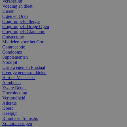
Verzorging
Voeding en dieet
Dieren
Ogen en Oren
Oogdruppels allergie
Oogdruppels Droge Ogen
Oogdruppels Glaucoom
Ontsmetting
Middelen voor het Oor
Contraceptie
Condooms
Supplementen
Noodpil
Urinewegen en Prostaat
Overige geneesmiddelen
Hart en Vaatstelsel
Aambeien
Zware Benen
Doorbloeding
Verkoudheid
Allergie
Hoest
Keelpijn
Rhinitis en Sinusitis
Zoutoplossingen