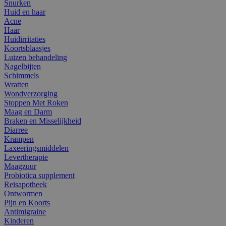
Snurken
Huid en haar
Acne
Haar
Huidirritaties
Koortsblaasjes
Luizen behandeling
Nagelbijten
Schimmels
Wratten
Wondverzorging
Stoppen Met Roken
Maag en Darm
Braken en Misselijkheid
Diarree
Krampen
Laxeeringsmiddelen
Levertherapie
Maagzuur
Probiotica supplement
Reisapotheek
Ontwormen
Pijn en Koorts
Antimigraine
Kinderen