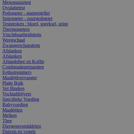
Menopauzetest
Ovulatietest
Pedometer - stappenteller
Spirometer - zuurstofmeter
Teststroken : bloed, speeksel, urine
Thermometers
Vruchtbaarheidstests
Weegschaal
Zwangerschapstests
Afslanken
Afslanken
Afslankthee en Koffie
Combinatiepreparaten
Eetlustremmers
Maaltijdvervanger
Platte Buik
Vet Binders
Vochtafdrijvers
Specifieke Voeding
Babyvoeding
Maaltijden
Melken
Thee
Diergeneesmiddelen
Duiven en vogels