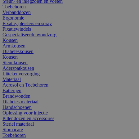
Steun- en inlegzolen en voeten
Toebehoren
Verbanddozen
Ergonomie
Fixatie, pleisters en spray
Fixatiewindels
Gespecialiseerde wondzorg
Kousen
Armkousen
Diabeteskousen
Kousen
Steunkousen
Aderspatkousen
Littekenverzorging
Materiaal
Aerosol en Toebehoren
Batterijen
Brandwonden
Diabetes materiaal
Handschoenen
Oplossing voor injectie
Pillendozen en accessoires
Steriel materiaal
Stomacare
Toebehoren