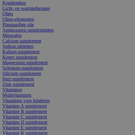
Kruidenthee
Licht- en warmtetherapie
Oliën
Oligo-elementen
Plantaardige olie
Aminozuren supplementen
Mineralen
Calcium supplement
Jodium tabletten
Kalium supplement
Koper supplement
Magnesium supplement
Selenium supplement
Silicium supplement
Ijzer supplement
Zink supplement
Vitaminen
Multivitaminen
Vitaminen voor kinderen
Vitamine A supplement
Vitamine B supplement
Vitamine C supplement
Vitamine D supplement
Vitamine E supplement
Vitamine K supplement