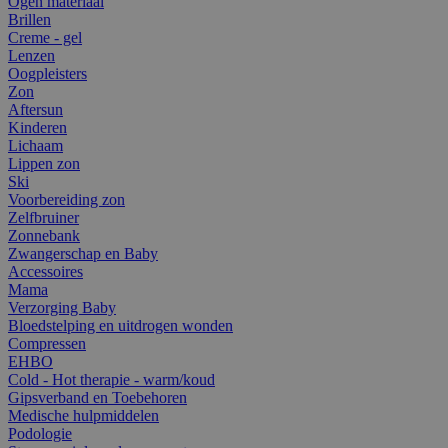
Ogen materiaal
Brillen
Creme - gel
Lenzen
Oogpleisters
Zon
Aftersun
Kinderen
Lichaam
Lippen zon
Ski
Voorbereiding zon
Zelfbruiner
Zonnebank
Zwangerschap en Baby
Accessoires
Mama
Verzorging Baby
Bloedstelping en uitdrogen wonden
Compressen
EHBO
Cold - Hot therapie - warm/koud
Gipsverband en Toebehoren
Medische hulpmiddelen
Podologie