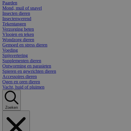
Paarden
Mond, muil of snavel
Insecten dieren
Insectenwerend
Tekentangen
Verzorging beten
Vlooien en teken
Wondzorg dieren
Gemoed en stress dieren
Voeding
Spijsvertering
Supplementen dieren
Ontworming en parasieten
Spieren en gewrichten dieren
Accessoires dieren
Ogen en oren dieren
Vacht, huid of pluimen
Zoeken