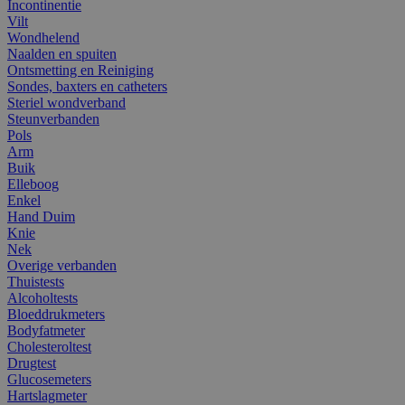
Incontinentie
Vilt
Wondhelend
Naalden en spuiten
Ontsmetting en Reiniging
Sondes, baxters en catheters
Steriel wondverband
Steunverbanden
Pols
Arm
Buik
Elleboog
Enkel
Hand Duim
Knie
Nek
Overige verbanden
Thuistests
Alcoholtests
Bloeddrukmeters
Bodyfatmeter
Cholesteroltest
Drugtest
Glucosemeters
Hartslagmeter