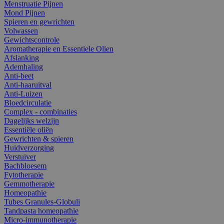
Menstruatie Pijnen
Mond Pijnen
Spieren en gewrichten
Volwassen
Gewichtscontrole
Aromatherapie en Essentiele Olien
Afslanking
Ademhaling
Anti-beet
Anti-haaruitval
Anti-Luizen
Bloedcirculatie
Complex - combinaties
Dagelijks welzijn
Essentiële oliën
Gewrichten & spieren
Huidverzorging
Verstuiver
Bachbloesem
Fytotherapie
Gemmotherapie
Homeopathie
Tubes Granules-Globuli
Tandpasta homeopathie
Micro-immunotherapie