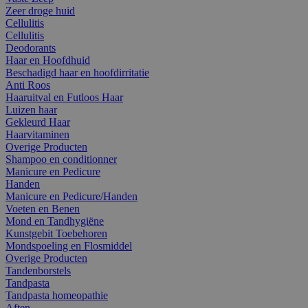
Zeer droge huid
Cellulitis
Cellulitis
Deodorants
Haar en Hoofdhuid
Beschadigd haar en hoofdirritatie
Anti Roos
Haaruitval en Futloos Haar
Luizen haar
Gekleurd Haar
Haarvitaminen
Overige Producten
Shampoo en conditionner
Manicure en Pedicure
Handen
Manicure en Pedicure/Handen
Voeten en Benen
Mond en Tandhygiëne
Kunstgebit Toebehoren
Mondspoeling en Flosmiddel
Overige Producten
Tandenborstels
Tandpasta
Tandpasta homeopathie
Aften