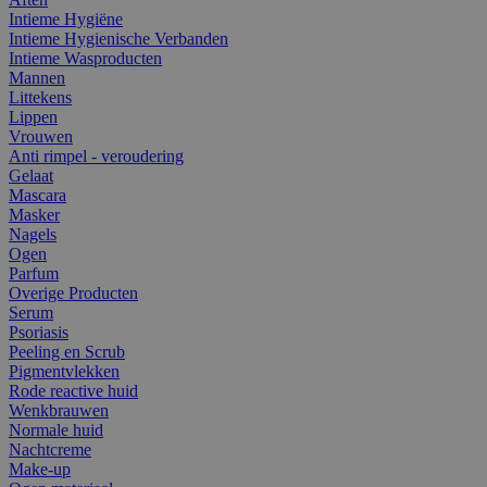
Intieme Hygiëne
Intieme Hygienische Verbanden
Intieme Wasproducten
Mannen
Littekens
Lippen
Vrouwen
Anti rimpel - veroudering
Gelaat
Mascara
Masker
Nagels
Ogen
Parfum
Overige Producten
Serum
Psoriasis
Peeling en Scrub
Pigmentvlekken
Rode reactive huid
Wenkbrauwen
Normale huid
Nachtcreme
Make-up