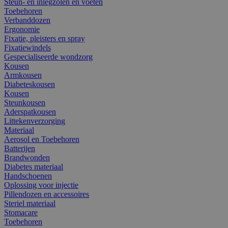
Steun- en inlegzolen en voeten
Toebehoren
Verbanddozen
Ergonomie
Fixatie, pleisters en spray
Fixatiewindels
Gespecialiseerde wondzorg
Kousen
Armkousen
Diabeteskousen
Kousen
Steunkousen
Aderspatkousen
Littekenverzorging
Materiaal
Aerosol en Toebehoren
Batterijen
Brandwonden
Diabetes materiaal
Handschoenen
Oplossing voor injectie
Pillendozen en accessoires
Steriel materiaal
Stomacare
Toebehoren