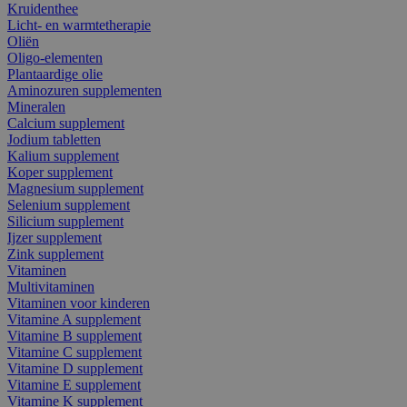
Kruidenthee
Licht- en warmtetherapie
Oliën
Oligo-elementen
Plantaardige olie
Aminozuren supplementen
Mineralen
Calcium supplement
Jodium tabletten
Kalium supplement
Koper supplement
Magnesium supplement
Selenium supplement
Silicium supplement
Ijzer supplement
Zink supplement
Vitaminen
Multivitaminen
Vitaminen voor kinderen
Vitamine A supplement
Vitamine B supplement
Vitamine C supplement
Vitamine D supplement
Vitamine E supplement
Vitamine K supplement