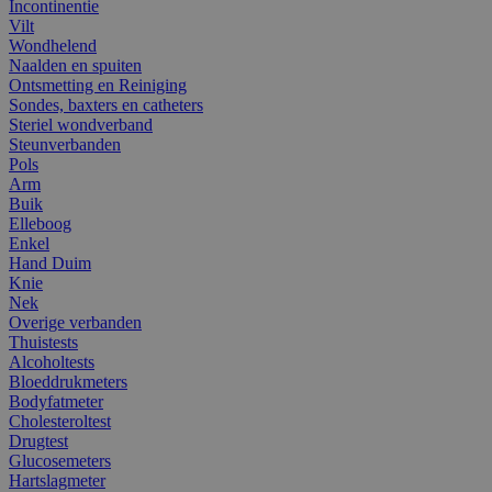
Incontinentie
Vilt
Wondhelend
Naalden en spuiten
Ontsmetting en Reiniging
Sondes, baxters en catheters
Steriel wondverband
Steunverbanden
Pols
Arm
Buik
Elleboog
Enkel
Hand Duim
Knie
Nek
Overige verbanden
Thuistests
Alcoholtests
Bloeddrukmeters
Bodyfatmeter
Cholesteroltest
Drugtest
Glucosemeters
Hartslagmeter