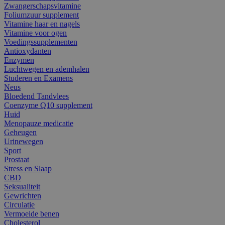
Zwangerschapsvitamine
Foliumzuur supplement
Vitamine haar en nagels
Vitamine voor ogen
Voedingssupplementen
Antioxydanten
Enzymen
Luchtwegen en ademhalen
Studeren en Examens
Neus
Bloedend Tandvlees
Coenzyme Q10 supplement
Huid
Menopauze medicatie
Geheugen
Urinewegen
Sport
Prostaat
Stress en Slaap
CBD
Seksualiteit
Gewrichten
Circulatie
Vermoeide benen
Cholesterol