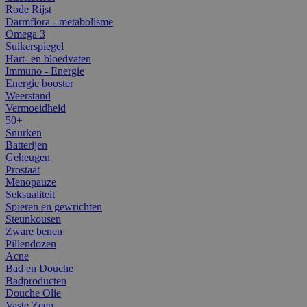
Rode Rijst
Darmflora - metabolisme
Omega 3
Suikerspiegel
Hart- en bloedvaten
Immuno - Energie
Energie booster
Weerstand
Vermoeidheid
50+
Snurken
Batterijen
Geheugen
Prostaat
Menopauze
Seksualiteit
Spieren en gewrichten
Steunkousen
Zware benen
Pillendozen
Acne
Bad en Douche
Badproducten
Douche Olie
Vaste Zeep