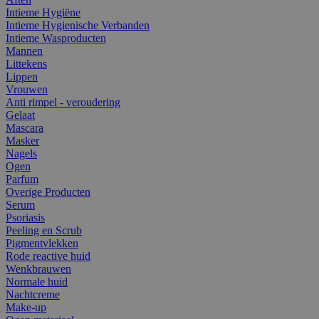
Intieme Hygiëne
Intieme Hygienische Verbanden
Intieme Wasproducten
Mannen
Littekens
Lippen
Vrouwen
Anti rimpel - veroudering
Gelaat
Mascara
Masker
Nagels
Ogen
Parfum
Overige Producten
Serum
Psoriasis
Peeling en Scrub
Pigmentvlekken
Rode reactive huid
Wenkbrauwen
Normale huid
Nachtcreme
Make-up