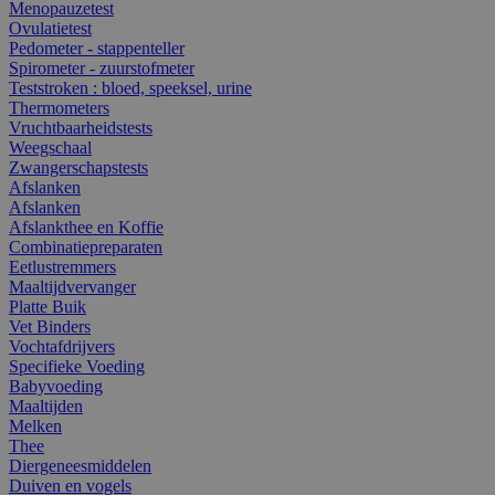
Menopauzetest
Ovulatietest
Pedometer - stappenteller
Spirometer - zuurstofmeter
Teststroken : bloed, speeksel, urine
Thermometers
Vruchtbaarheidstests
Weegschaal
Zwangerschapstests
Afslanken
Afslanken
Afslankthee en Koffie
Combinatiepreparaten
Eetlustremmers
Maaltijdvervanger
Platte Buik
Vet Binders
Vochtafdrijvers
Specifieke Voeding
Babyvoeding
Maaltijden
Melken
Thee
Diergeneesmiddelen
Duiven en vogels