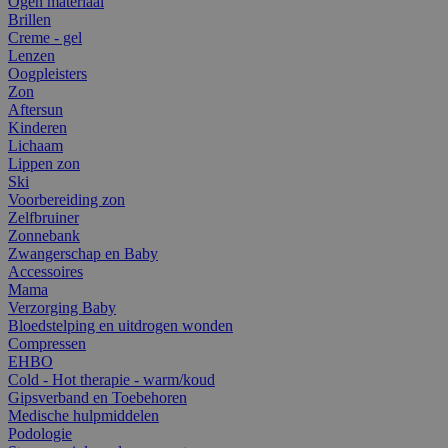
Ogen materiaal
Brillen
Creme - gel
Lenzen
Oogpleisters
Zon
Aftersun
Kinderen
Lichaam
Lippen zon
Ski
Voorbereiding zon
Zelfbruiner
Zonnebank
Zwangerschap en Baby
Accessoires
Mama
Verzorging Baby
Bloedstelping en uitdrogen wonden
Compressen
EHBO
Cold - Hot therapie - warm/koud
Gipsverband en Toebehoren
Medische hulpmiddelen
Podologie