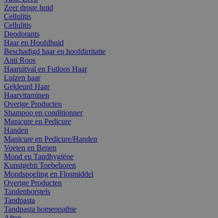
Zeer droge huid
Cellulitis
Cellulitis
Deodorants
Haar en Hoofdhuid
Beschadigd haar en hoofdirritatie
Anti Roos
Haaruitval en Futloos Haar
Luizen haar
Gekleurd Haar
Haarvitaminen
Overige Producten
Shampoo en conditionner
Manicure en Pedicure
Handen
Manicure en Pedicure/Handen
Voeten en Benen
Mond en Tandhygiëne
Kunstgebit Toebehoren
Mondspoeling en Flosmiddel
Overige Producten
Tandenborstels
Tandpasta
Tandpasta homeopathie
Aften