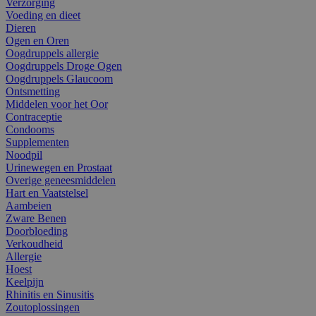
Verzorging
Voeding en dieet
Dieren
Ogen en Oren
Oogdruppels allergie
Oogdruppels Droge Ogen
Oogdruppels Glaucoom
Ontsmetting
Middelen voor het Oor
Contraceptie
Condooms
Supplementen
Noodpil
Urinewegen en Prostaat
Overige geneesmiddelen
Hart en Vaatstelsel
Aambeien
Zware Benen
Doorbloeding
Verkoudheid
Allergie
Hoest
Keelpijn
Rhinitis en Sinusitis
Zoutoplossingen