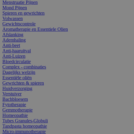
Menstruatie Pijnen
Mond Pijnen
Spieren en gewrichten
Volwassen
Gewichtscontrole
Aromatherapie en Essentiele Olien
Afslanking
Ademhaling
Anti-beet
Anti-haaruitval
Anti-Luizen
Bloedcirculatie
Complex - combinaties
Dagelijks welzijn
Essentiële oliën
Gewrichten & spieren
Huidverzorging
Verstuiver
Bachbloesem
Fytotherapie
Gemmotherapie
Homeopathie
Tubes Granules-Globuli
Tandpasta homeopathie
Micro-immunotherapie