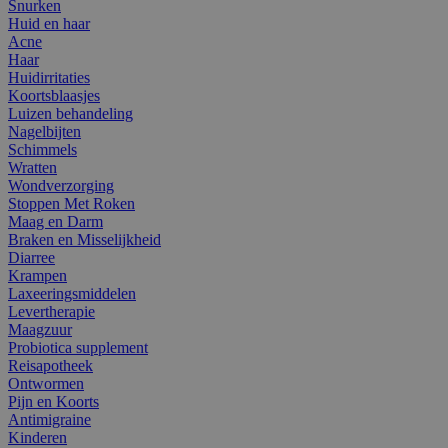
Snurken
Huid en haar
Acne
Haar
Huidirritaties
Koortsblaasjes
Luizen behandeling
Nagelbijten
Schimmels
Wratten
Wondverzorging
Stoppen Met Roken
Maag en Darm
Braken en Misselijkheid
Diarree
Krampen
Laxeeringsmiddelen
Levertherapie
Maagzuur
Probiotica supplement
Reisapotheek
Ontwormen
Pijn en Koorts
Antimigraine
Kinderen