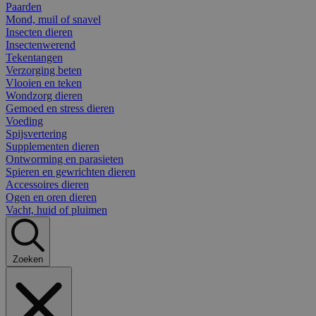
Paarden
Mond, muil of snavel
Insecten dieren
Insectenwerend
Tekentangen
Verzorging beten
Vlooien en teken
Wondzorg dieren
Gemoed en stress dieren
Voeding
Spijsvertering
Supplementen dieren
Ontworming en parasieten
Spieren en gewrichten dieren
Accessoires dieren
Ogen en oren dieren
Vacht, huid of pluimen
Zoeken