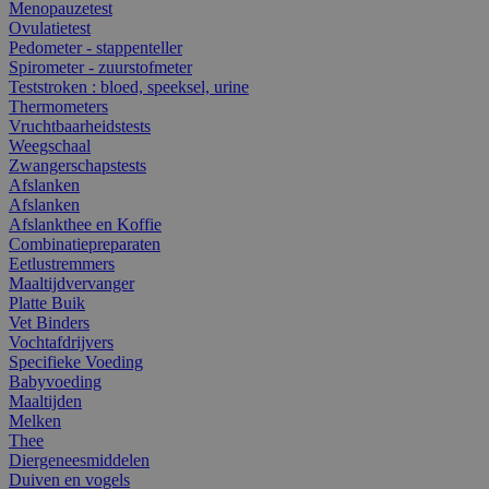
Menopauzetest
Ovulatietest
Pedometer - stappenteller
Spirometer - zuurstofmeter
Teststroken : bloed, speeksel, urine
Thermometers
Vruchtbaarheidstests
Weegschaal
Zwangerschapstests
Afslanken
Afslanken
Afslankthee en Koffie
Combinatiepreparaten
Eetlustremmers
Maaltijdvervanger
Platte Buik
Vet Binders
Vochtafdrijvers
Specifieke Voeding
Babyvoeding
Maaltijden
Melken
Thee
Diergeneesmiddelen
Duiven en vogels