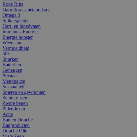
Rode Rijst
Darmflora - metabolisme
Omega 3
Suikerspiegel
Hart- en bloedvaten
Immuno - Energie
Energie booster
Weerstand
Vermoeidheid
50+
Snurken
Batterijen
Geheugen
Prostaat
Menopauze
Seksualiteit
Spieren en gewrichten
Steunkousen
Zware benen
Pillendozen
Acne
Bad en Douche
Badproducten
Douche Olie
Vaste Zeep