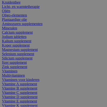
Kruidenthee
Licht- en warmtetherapie
Oliën
Oligo-elementen
Plantaardige olie
Aminozuren supplementen
Mineralen
Calcium supplement
Jodium tabletten
Kalium supplement
Koper supplement
Magnesium supplement
Selenium supplement
Silicium supplement
Ijzer supplement
Zink supplement
Vitaminen
Multivitaminen
Vitaminen voor kinderen
Vitamine A supplement
Vitamine B supplement
Vitamine C supplement
Vitamine D supplement
Vitamine E supplement
Vitamine K supplement