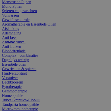
Menstruatie Pijnen
Mond Pijnen
Spieren en gewrichten
Volwassen
Gewichtscontrole
Aromatherapie en Essentiele Olien
Afslanking
Ademhaling
Anti-beet
Anti-haaruitval
Anti-Luizen
Bloedcirculatie
Complex - combinaties
Dagelijks welzijn
Essentiële oliën
Gewrichten & spieren
Huidverzorging
Verstuiver
Bachbloesem
Fytotherapie
Gemmotherapie
Homeopathie
Tubes Granules-Globuli
Tandpasta homeopathie
Micro-immunotherapie