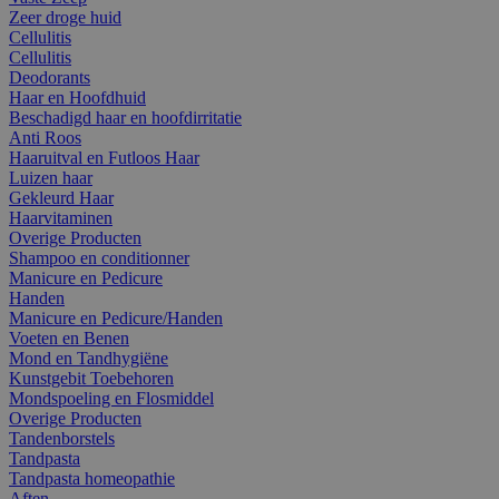
Zeer droge huid
Cellulitis
Cellulitis
Deodorants
Haar en Hoofdhuid
Beschadigd haar en hoofdirritatie
Anti Roos
Haaruitval en Futloos Haar
Luizen haar
Gekleurd Haar
Haarvitaminen
Overige Producten
Shampoo en conditionner
Manicure en Pedicure
Handen
Manicure en Pedicure/Handen
Voeten en Benen
Mond en Tandhygiëne
Kunstgebit Toebehoren
Mondspoeling en Flosmiddel
Overige Producten
Tandenborstels
Tandpasta
Tandpasta homeopathie
Aften