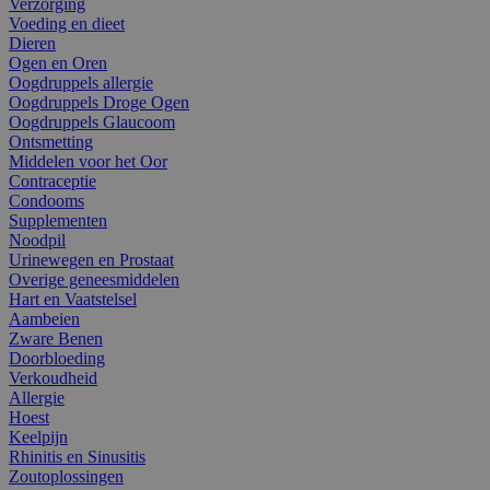
Verzorging
Voeding en dieet
Dieren
Ogen en Oren
Oogdruppels allergie
Oogdruppels Droge Ogen
Oogdruppels Glaucoom
Ontsmetting
Middelen voor het Oor
Contraceptie
Condooms
Supplementen
Noodpil
Urinewegen en Prostaat
Overige geneesmiddelen
Hart en Vaatstelsel
Aambeien
Zware Benen
Doorbloeding
Verkoudheid
Allergie
Hoest
Keelpijn
Rhinitis en Sinusitis
Zoutoplossingen