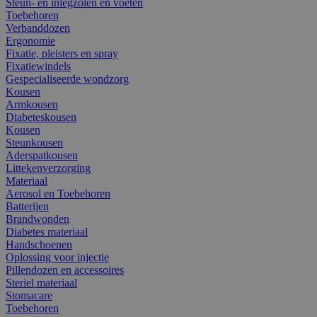
Steun- en inlegzolen en voeten
Toebehoren
Verbanddozen
Ergonomie
Fixatie, pleisters en spray
Fixatiewindels
Gespecialiseerde wondzorg
Kousen
Armkousen
Diabeteskousen
Kousen
Steunkousen
Aderspatkousen
Littekenverzorging
Materiaal
Aerosol en Toebehoren
Batterijen
Brandwonden
Diabetes materiaal
Handschoenen
Oplossing voor injectie
Pillendozen en accessoires
Steriel materiaal
Stomacare
Toebehoren