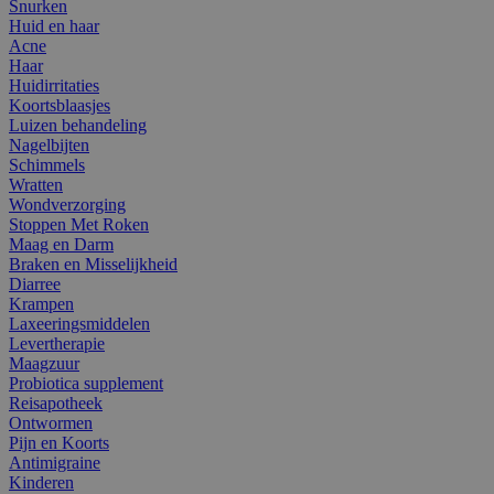
Snurken
Huid en haar
Acne
Haar
Huidirritaties
Koortsblaasjes
Luizen behandeling
Nagelbijten
Schimmels
Wratten
Wondverzorging
Stoppen Met Roken
Maag en Darm
Braken en Misselijkheid
Diarree
Krampen
Laxeeringsmiddelen
Levertherapie
Maagzuur
Probiotica supplement
Reisapotheek
Ontwormen
Pijn en Koorts
Antimigraine
Kinderen