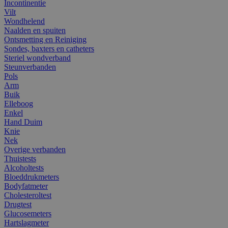
Incontinentie
Vilt
Wondhelend
Naalden en spuiten
Ontsmetting en Reiniging
Sondes, baxters en catheters
Steriel wondverband
Steunverbanden
Pols
Arm
Buik
Elleboog
Enkel
Hand Duim
Knie
Nek
Overige verbanden
Thuistests
Alcoholtests
Bloeddrukmeters
Bodyfatmeter
Cholesteroltest
Drugtest
Glucosemeters
Hartslagmeter