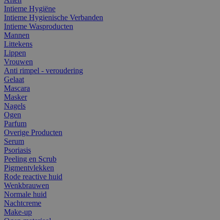
Intieme Hygiëne
Intieme Hygienische Verbanden
Intieme Wasproducten
Mannen
Littekens
Lippen
Vrouwen
Anti rimpel - veroudering
Gelaat
Mascara
Masker
Nagels
Ogen
Parfum
Overige Producten
Serum
Psoriasis
Peeling en Scrub
Pigmentvlekken
Rode reactive huid
Wenkbrauwen
Normale huid
Nachtcreme
Make-up