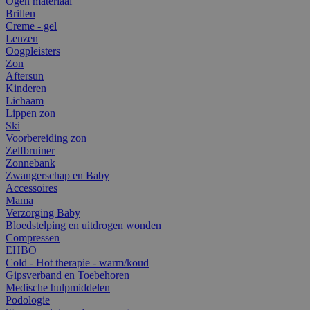
Ogen materiaal
Brillen
Creme - gel
Lenzen
Oogpleisters
Zon
Aftersun
Kinderen
Lichaam
Lippen zon
Ski
Voorbereiding zon
Zelfbruiner
Zonnebank
Zwangerschap en Baby
Accessoires
Mama
Verzorging Baby
Bloedstelping en uitdrogen wonden
Compressen
EHBO
Cold - Hot therapie - warm/koud
Gipsverband en Toebehoren
Medische hulpmiddelen
Podologie