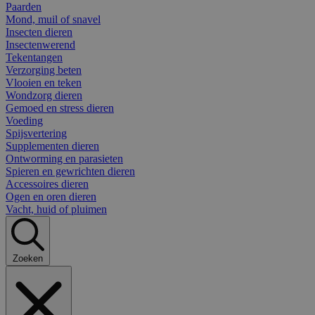
Paarden
Mond, muil of snavel
Insecten dieren
Insectenwerend
Tekentangen
Verzorging beten
Vlooien en teken
Wondzorg dieren
Gemoed en stress dieren
Voeding
Spijsvertering
Supplementen dieren
Ontworming en parasieten
Spieren en gewrichten dieren
Accessoires dieren
Ogen en oren dieren
Vacht, huid of pluimen
Zoeken