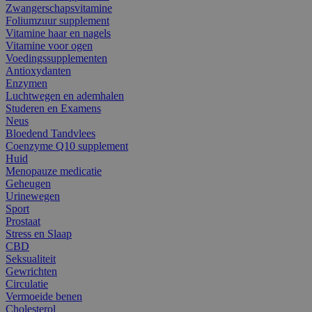
Zwangerschapsvitamine
Foliumzuur supplement
Vitamine haar en nagels
Vitamine voor ogen
Voedingssupplementen
Antioxydanten
Enzymen
Luchtwegen en ademhalen
Studeren en Examens
Neus
Bloedend Tandvlees
Coenzyme Q10 supplement
Huid
Menopauze medicatie
Geheugen
Urinewegen
Sport
Prostaat
Stress en Slaap
CBD
Seksualiteit
Gewrichten
Circulatie
Vermoeide benen
Cholesterol