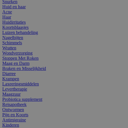
Snurken
Huid en haar
Acne
Haar
Huidirritaties
Koortsblaasjes
Luizen behandeling
Nagelbijten
Schimmels
Wratten
Wondverzorging
Stoppen Met Roken
Maag en Darm
Braken en Misselijkheid
Diarree
Krampen
Laxeeringsmiddelen
Levertherapie
Maagzuur
Probiotica supplement
Reisapotheek
Ontwormen
Pijn en Koorts
Antimigraine
Kinderen