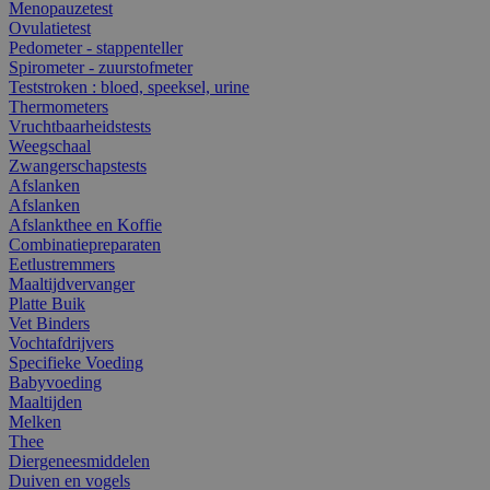
Menopauzetest
Ovulatietest
Pedometer - stappenteller
Spirometer - zuurstofmeter
Teststroken : bloed, speeksel, urine
Thermometers
Vruchtbaarheidstests
Weegschaal
Zwangerschapstests
Afslanken
Afslanken
Afslankthee en Koffie
Combinatiepreparaten
Eetlustremmers
Maaltijdvervanger
Platte Buik
Vet Binders
Vochtafdrijvers
Specifieke Voeding
Babyvoeding
Maaltijden
Melken
Thee
Diergeneesmiddelen
Duiven en vogels