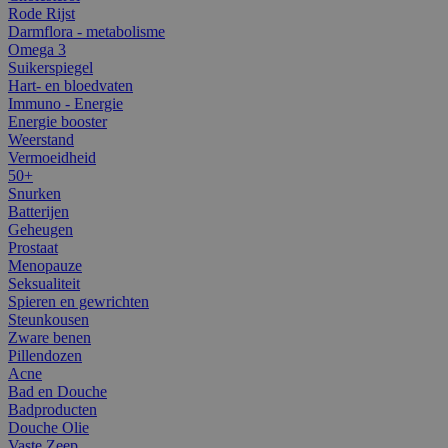
Rode Rijst
Darmflora - metabolisme
Omega 3
Suikerspiegel
Hart- en bloedvaten
Immuno - Energie
Energie booster
Weerstand
Vermoeidheid
50+
Snurken
Batterijen
Geheugen
Prostaat
Menopauze
Seksualiteit
Spieren en gewrichten
Steunkousen
Zware benen
Pillendozen
Acne
Bad en Douche
Badproducten
Douche Olie
Vaste Zeep