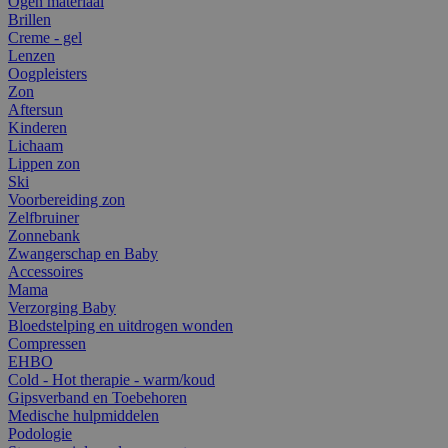
Ogen materiaal
Brillen
Creme - gel
Lenzen
Oogpleisters
Zon
Aftersun
Kinderen
Lichaam
Lippen zon
Ski
Voorbereiding zon
Zelfbruiner
Zonnebank
Zwangerschap en Baby
Accessoires
Mama
Verzorging Baby
Bloedstelping en uitdrogen wonden
Compressen
EHBO
Cold - Hot therapie - warm/koud
Gipsverband en Toebehoren
Medische hulpmiddelen
Podologie