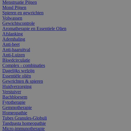
Menstruatie Pijnen
Mond Pijnen
Spieren en gewrichten
Volwassen
Gewichtscontrole
Aromatherapie en Essentiele Olien
Afslanking
Ademhaling
Anti-beet
Anti-haaruitval
Anti-Luizen
Bloedcirculatie
Complex - combinaties
Dagelijks welzijn
Essentiële oliën
Gewrichten & spieren
Huidverzorging
Verstuiver
Bachbloesem
Fytotherapie
Gemmotherapie
Homeopathie
Tubes Granules-Globuli
Tandpasta homeopathie
Micro-immunotherapie