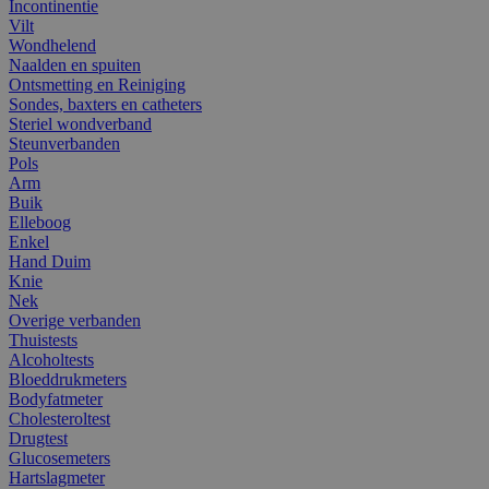
Incontinentie
Vilt
Wondhelend
Naalden en spuiten
Ontsmetting en Reiniging
Sondes, baxters en catheters
Steriel wondverband
Steunverbanden
Pols
Arm
Buik
Elleboog
Enkel
Hand Duim
Knie
Nek
Overige verbanden
Thuistests
Alcoholtests
Bloeddrukmeters
Bodyfatmeter
Cholesteroltest
Drugtest
Glucosemeters
Hartslagmeter