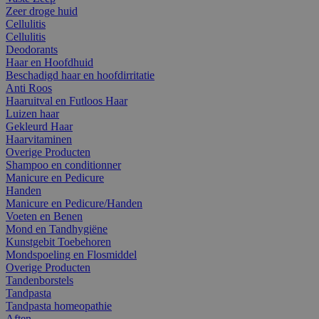
Zeer droge huid
Cellulitis
Cellulitis
Deodorants
Haar en Hoofdhuid
Beschadigd haar en hoofdirritatie
Anti Roos
Haaruitval en Futloos Haar
Luizen haar
Gekleurd Haar
Haarvitaminen
Overige Producten
Shampoo en conditionner
Manicure en Pedicure
Handen
Manicure en Pedicure/Handen
Voeten en Benen
Mond en Tandhygiëne
Kunstgebit Toebehoren
Mondspoeling en Flosmiddel
Overige Producten
Tandenborstels
Tandpasta
Tandpasta homeopathie
Aften