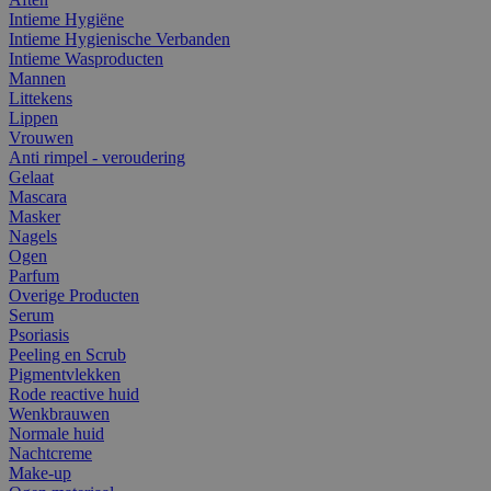
Intieme Hygiëne
Intieme Hygienische Verbanden
Intieme Wasproducten
Mannen
Littekens
Lippen
Vrouwen
Anti rimpel - veroudering
Gelaat
Mascara
Masker
Nagels
Ogen
Parfum
Overige Producten
Serum
Psoriasis
Peeling en Scrub
Pigmentvlekken
Rode reactive huid
Wenkbrauwen
Normale huid
Nachtcreme
Make-up