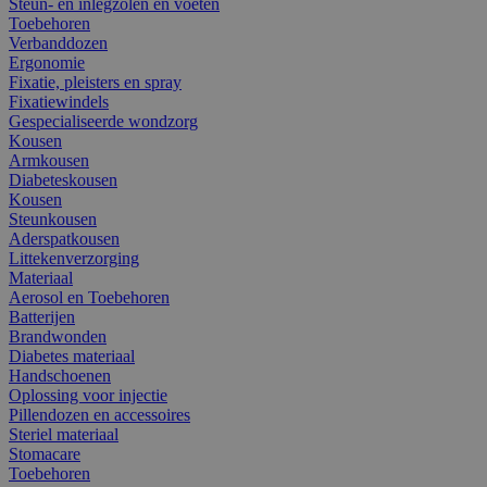
Steun- en inlegzolen en voeten
Toebehoren
Verbanddozen
Ergonomie
Fixatie, pleisters en spray
Fixatiewindels
Gespecialiseerde wondzorg
Kousen
Armkousen
Diabeteskousen
Kousen
Steunkousen
Aderspatkousen
Littekenverzorging
Materiaal
Aerosol en Toebehoren
Batterijen
Brandwonden
Diabetes materiaal
Handschoenen
Oplossing voor injectie
Pillendozen en accessoires
Steriel materiaal
Stomacare
Toebehoren