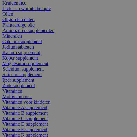
Kruidenthee
Licht- en warmtetherapie
Oliën
Oligo-elementen
Plantaardige olie
Aminozuren supplementen
Mineralen
Calcium supplement
Jodium tabletten
Kalium supplement
Koper supplement
Magnesium supplement
Selenium supplement
Silicium supplement
Ijzer supplement
Zink supplement
Vitaminen
Multivitaminen
Vitaminen voor kinderen
Vitamine A supplement
Vitamine B supplement
Vitamine C supplement
Vitamine D supplement
Vitamine E supplement
Vitamine K supplement