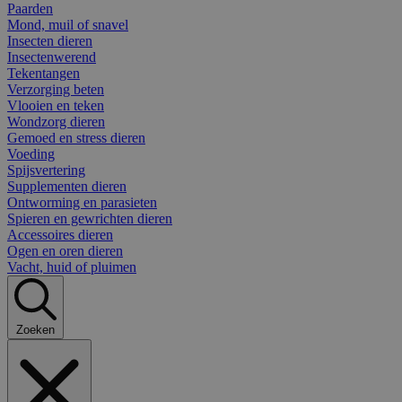
Paarden
Mond, muil of snavel
Insecten dieren
Insectenwerend
Tekentangen
Verzorging beten
Vlooien en teken
Wondzorg dieren
Gemoed en stress dieren
Voeding
Spijsvertering
Supplementen dieren
Ontworming en parasieten
Spieren en gewrichten dieren
Accessoires dieren
Ogen en oren dieren
Vacht, huid of pluimen
Zoeken