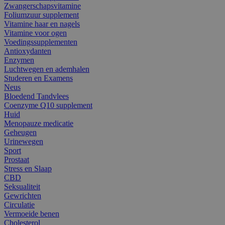
Zwangerschapsvitamine
Foliumzuur supplement
Vitamine haar en nagels
Vitamine voor ogen
Voedingssupplementen
Antioxydanten
Enzymen
Luchtwegen en ademhalen
Studeren en Examens
Neus
Bloedend Tandvlees
Coenzyme Q10 supplement
Huid
Menopauze medicatie
Geheugen
Urinewegen
Sport
Prostaat
Stress en Slaap
CBD
Seksualiteit
Gewrichten
Circulatie
Vermoeide benen
Cholesterol