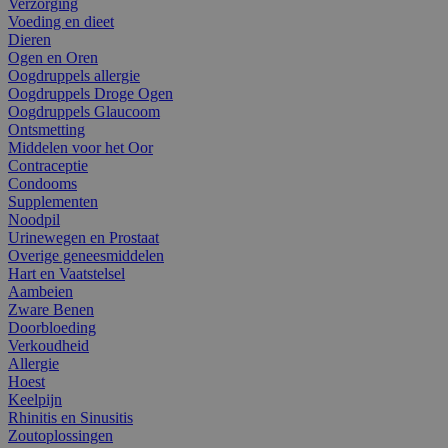
Verzorging
Voeding en dieet
Dieren
Ogen en Oren
Oogdruppels allergie
Oogdruppels Droge Ogen
Oogdruppels Glaucoom
Ontsmetting
Middelen voor het Oor
Contraceptie
Condooms
Supplementen
Noodpil
Urinewegen en Prostaat
Overige geneesmiddelen
Hart en Vaatstelsel
Aambeien
Zware Benen
Doorbloeding
Verkoudheid
Allergie
Hoest
Keelpijn
Rhinitis en Sinusitis
Zoutoplossingen