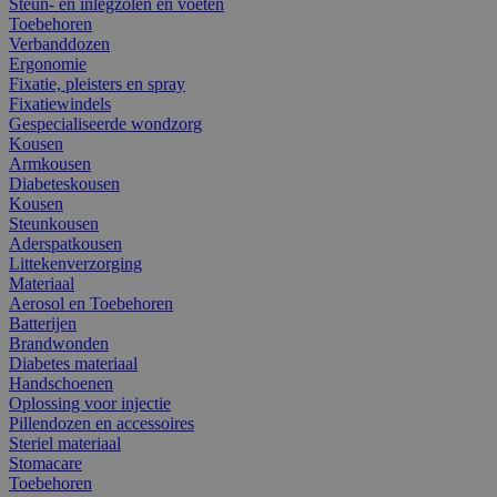
Steun- en inlegzolen en voeten
Toebehoren
Verbanddozen
Ergonomie
Fixatie, pleisters en spray
Fixatiewindels
Gespecialiseerde wondzorg
Kousen
Armkousen
Diabeteskousen
Kousen
Steunkousen
Aderspatkousen
Littekenverzorging
Materiaal
Aerosol en Toebehoren
Batterijen
Brandwonden
Diabetes materiaal
Handschoenen
Oplossing voor injectie
Pillendozen en accessoires
Steriel materiaal
Stomacare
Toebehoren