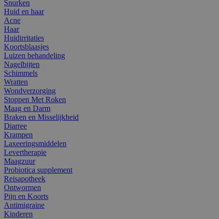
Snurken
Huid en haar
Acne
Haar
Huidirritaties
Koortsblaasjes
Luizen behandeling
Nagelbijten
Schimmels
Wratten
Wondverzorging
Stoppen Met Roken
Maag en Darm
Braken en Misselijkheid
Diarree
Krampen
Laxeeringsmiddelen
Levertherapie
Maagzuur
Probiotica supplement
Reisapotheek
Ontwormen
Pijn en Koorts
Antimigraine
Kinderen