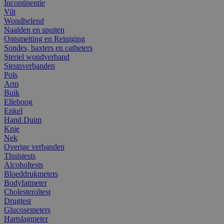
Incontinentie
Vilt
Wondhelend
Naalden en spuiten
Ontsmetting en Reiniging
Sondes, baxters en catheters
Steriel wondverband
Steunverbanden
Pols
Arm
Buik
Elleboog
Enkel
Hand Duim
Knie
Nek
Overige verbanden
Thuistests
Alcoholtests
Bloeddrukmeters
Bodyfatmeter
Cholesteroltest
Drugtest
Glucosemeters
Hartslagmeter