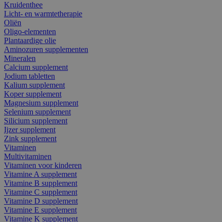
Kruidenthee
Licht- en warmtetherapie
Oliën
Oligo-elementen
Plantaardige olie
Aminozuren supplementen
Mineralen
Calcium supplement
Jodium tabletten
Kalium supplement
Koper supplement
Magnesium supplement
Selenium supplement
Silicium supplement
Ijzer supplement
Zink supplement
Vitaminen
Multivitaminen
Vitaminen voor kinderen
Vitamine A supplement
Vitamine B supplement
Vitamine C supplement
Vitamine D supplement
Vitamine E supplement
Vitamine K supplement