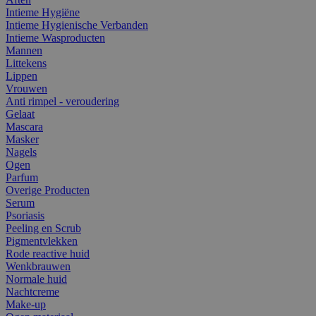
Intieme Hygiëne
Intieme Hygienische Verbanden
Intieme Wasproducten
Mannen
Littekens
Lippen
Vrouwen
Anti rimpel - veroudering
Gelaat
Mascara
Masker
Nagels
Ogen
Parfum
Overige Producten
Serum
Psoriasis
Peeling en Scrub
Pigmentvlekken
Rode reactive huid
Wenkbrauwen
Normale huid
Nachtcreme
Make-up