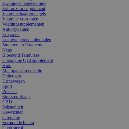
Zwangerschapsvitamine
Foliumzuur supplement
Vitamine haar en nagels
Vitamine voor ogen
Voedingssupplementen
Antioxydanten
Enzymen
Luchtwegen en ademhalen
Studeren en Examens
Neus
Bloedend Tandvlees
Coenzyme Q10 supplement
Huid
Menopauze medicatie
Geheugen
Urinewegen
Sport
Prostaat
Stress en Slaap
CBD
Seksualiteit
Gewrichten
Circulatie
Vermoeide benen
Cholesterol