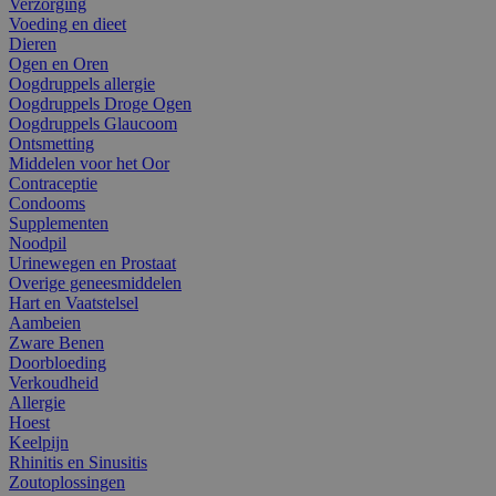
Verzorging
Voeding en dieet
Dieren
Ogen en Oren
Oogdruppels allergie
Oogdruppels Droge Ogen
Oogdruppels Glaucoom
Ontsmetting
Middelen voor het Oor
Contraceptie
Condooms
Supplementen
Noodpil
Urinewegen en Prostaat
Overige geneesmiddelen
Hart en Vaatstelsel
Aambeien
Zware Benen
Doorbloeding
Verkoudheid
Allergie
Hoest
Keelpijn
Rhinitis en Sinusitis
Zoutoplossingen