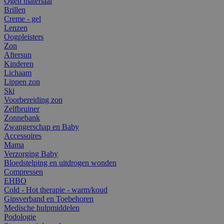
Ogen materiaal
Brillen
Creme - gel
Lenzen
Oogpleisters
Zon
Aftersun
Kinderen
Lichaam
Lippen zon
Ski
Voorbereiding zon
Zelfbruiner
Zonnebank
Zwangerschap en Baby
Accessoires
Mama
Verzorging Baby
Bloedstelping en uitdrogen wonden
Compressen
EHBO
Cold - Hot therapie - warm/koud
Gipsverband en Toebehoren
Medische hulpmiddelen
Podologie