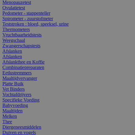
Menopauzetest
Ovulatietest
Pedometer - stappenteller
Spirometer - zuurstofmeter
Teststroken : bloed, speeksel, urine
Thermometers
Vruchtbaarheidstests
Weegschaal
Zwangerschapstests
Afslanken
Afslanken
Afslankthee en Koffie
Combinatiepreparaten
Eetlustremmers
Maaltijdvervanger
Platte Buik
Vet Binders
Vochtafdrijvers
Specifieke Voeding
Babyvoeding
Maaltijden
Melken
Thee
Diergeneesmiddelen
Duiven en vogels