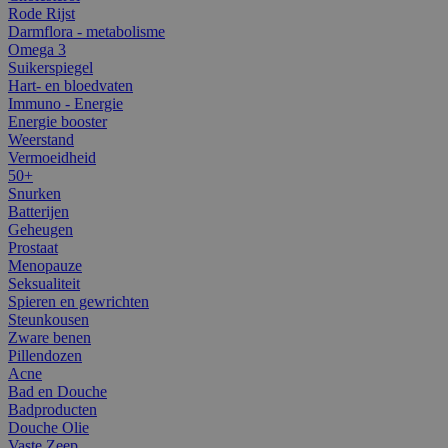
Rode Rijst
Darmflora - metabolisme
Omega 3
Suikerspiegel
Hart- en bloedvaten
Immuno - Energie
Energie booster
Weerstand
Vermoeidheid
50+
Snurken
Batterijen
Geheugen
Prostaat
Menopauze
Seksualiteit
Spieren en gewrichten
Steunkousen
Zware benen
Pillendozen
Acne
Bad en Douche
Badproducten
Douche Olie
Vaste Zeep