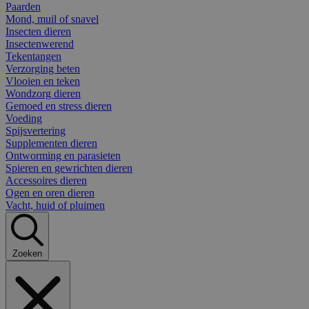
Paarden
Mond, muil of snavel
Insecten dieren
Insectenwerend
Tekentangen
Verzorging beten
Vlooien en teken
Wondzorg dieren
Gemoed en stress dieren
Voeding
Spijsvertering
Supplementen dieren
Ontworming en parasieten
Spieren en gewrichten dieren
Accessoires dieren
Ogen en oren dieren
Vacht, huid of pluimen
Zoeken