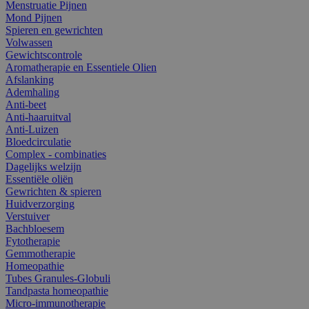
Menstruatie Pijnen
Mond Pijnen
Spieren en gewrichten
Volwassen
Gewichtscontrole
Aromatherapie en Essentiele Olien
Afslanking
Ademhaling
Anti-beet
Anti-haaruitval
Anti-Luizen
Bloedcirculatie
Complex - combinaties
Dagelijks welzijn
Essentiële oliën
Gewrichten & spieren
Huidverzorging
Verstuiver
Bachbloesem
Fytotherapie
Gemmotherapie
Homeopathie
Tubes Granules-Globuli
Tandpasta homeopathie
Micro-immunotherapie