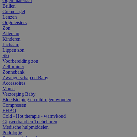
Ogen materiaal
Brillen
Creme - gel
Lenzen
Oogpleisters
Zon
Aftersun
Kinderen
Lichaam
Lippen zon
Ski
Voorbereiding zon
Zelfbruiner
Zonnebank
Zwangerschap en Baby
Accessoires
Mama
Verzorging Baby
Bloedstelping en uitdrogen wonden
Compressen
EHBO
Cold - Hot therapie - warm/koud
Gipsverband en Toebehoren
Medische hulpmiddelen
Podologie