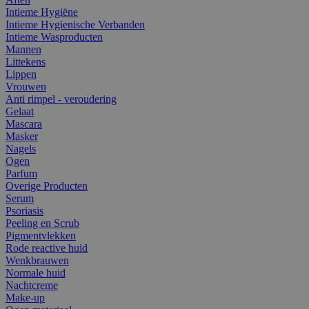
Intieme Hygiëne
Intieme Hygienische Verbanden
Intieme Wasproducten
Mannen
Littekens
Lippen
Vrouwen
Anti rimpel - veroudering
Gelaat
Mascara
Masker
Nagels
Ogen
Parfum
Overige Producten
Serum
Psoriasis
Peeling en Scrub
Pigmentvlekken
Rode reactive huid
Wenkbrauwen
Normale huid
Nachtcreme
Make-up