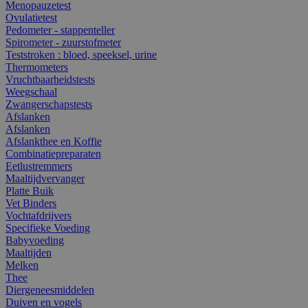
Menopauzetest
Ovulatietest
Pedometer - stappenteller
Spirometer - zuurstofmeter
Teststroken : bloed, speeksel, urine
Thermometers
Vruchtbaarheidstests
Weegschaal
Zwangerschapstests
Afslanken
Afslanken
Afslankthee en Koffie
Combinatiepreparaten
Eetlustremmers
Maaltijdvervanger
Platte Buik
Vet Binders
Vochtafdrijvers
Specifieke Voeding
Babyvoeding
Maaltijden
Melken
Thee
Diergeneesmiddelen
Duiven en vogels