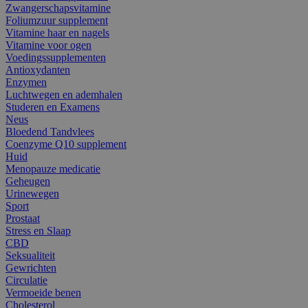
Zwangerschapsvitamine
Foliumzuur supplement
Vitamine haar en nagels
Vitamine voor ogen
Voedingssupplementen
Antioxydanten
Enzymen
Luchtwegen en ademhalen
Studeren en Examens
Neus
Bloedend Tandvlees
Coenzyme Q10 supplement
Huid
Menopauze medicatie
Geheugen
Urinewegen
Sport
Prostaat
Stress en Slaap
CBD
Seksualiteit
Gewrichten
Circulatie
Vermoeide benen
Cholesterol