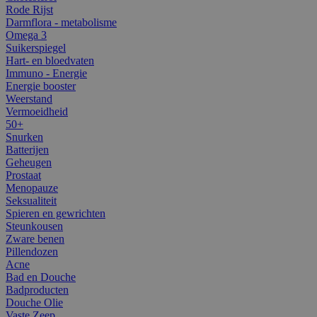
Rode Rijst
Darmflora - metabolisme
Omega 3
Suikerspiegel
Hart- en bloedvaten
Immuno - Energie
Energie booster
Weerstand
Vermoeidheid
50+
Snurken
Batterijen
Geheugen
Prostaat
Menopauze
Seksualiteit
Spieren en gewrichten
Steunkousen
Zware benen
Pillendozen
Acne
Bad en Douche
Badproducten
Douche Olie
Vaste Zeep