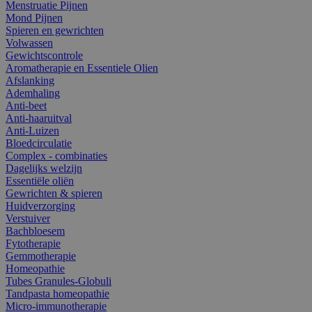
Menstruatie Pijnen
Mond Pijnen
Spieren en gewrichten
Volwassen
Gewichtscontrole
Aromatherapie en Essentiele Olien
Afslanking
Ademhaling
Anti-beet
Anti-haaruitval
Anti-Luizen
Bloedcirculatie
Complex - combinaties
Dagelijks welzijn
Essentiële oliën
Gewrichten & spieren
Huidverzorging
Verstuiver
Bachbloesem
Fytotherapie
Gemmotherapie
Homeopathie
Tubes Granules-Globuli
Tandpasta homeopathie
Micro-immunotherapie