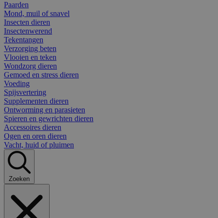
Paarden
Mond, muil of snavel
Insecten dieren
Insectenwerend
Tekentangen
Verzorging beten
Vlooien en teken
Wondzorg dieren
Gemoed en stress dieren
Voeding
Spijsvertering
Supplementen dieren
Ontworming en parasieten
Spieren en gewrichten dieren
Accessoires dieren
Ogen en oren dieren
Vacht, huid of pluimen
Zoeken