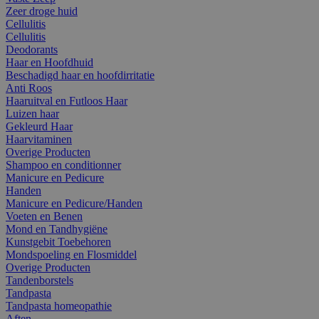
Zeer droge huid
Cellulitis
Cellulitis
Deodorants
Haar en Hoofdhuid
Beschadigd haar en hoofdirritatie
Anti Roos
Haaruitval en Futloos Haar
Luizen haar
Gekleurd Haar
Haarvitaminen
Overige Producten
Shampoo en conditionner
Manicure en Pedicure
Handen
Manicure en Pedicure/Handen
Voeten en Benen
Mond en Tandhygiëne
Kunstgebit Toebehoren
Mondspoeling en Flosmiddel
Overige Producten
Tandenborstels
Tandpasta
Tandpasta homeopathie
Aften