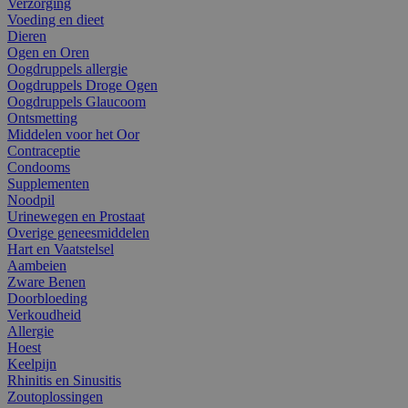
Verzorging
Voeding en dieet
Dieren
Ogen en Oren
Oogdruppels allergie
Oogdruppels Droge Ogen
Oogdruppels Glaucoom
Ontsmetting
Middelen voor het Oor
Contraceptie
Condooms
Supplementen
Noodpil
Urinewegen en Prostaat
Overige geneesmiddelen
Hart en Vaatstelsel
Aambeien
Zware Benen
Doorbloeding
Verkoudheid
Allergie
Hoest
Keelpijn
Rhinitis en Sinusitis
Zoutoplossingen