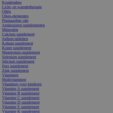
Kruidenthee
Licht- en warmtetherapie
Oliën
Oligo-elementen
Plantaardige olie
Aminozuren supplementen
Mineralen
Calcium supplement
Jodium tabletten
Kalium supplement
Koper supplement
Magnesium supplement
Selenium supplement
Silicium supplement
Ijzer supplement
Zink supplement
Vitaminen
Multivitaminen
Vitaminen voor kinderen
Vitamine A supplement
Vitamine B supplement
Vitamine C supplement
Vitamine D supplement
Vitamine E supplement
Vitamine K supplement