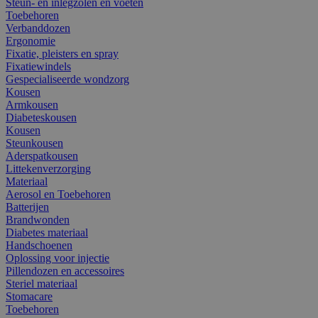
Steun- en inlegzolen en voeten
Toebehoren
Verbanddozen
Ergonomie
Fixatie, pleisters en spray
Fixatiewindels
Gespecialiseerde wondzorg
Kousen
Armkousen
Diabeteskousen
Kousen
Steunkousen
Aderspatkousen
Littekenverzorging
Materiaal
Aerosol en Toebehoren
Batterijen
Brandwonden
Diabetes materiaal
Handschoenen
Oplossing voor injectie
Pillendozen en accessoires
Steriel materiaal
Stomacare
Toebehoren