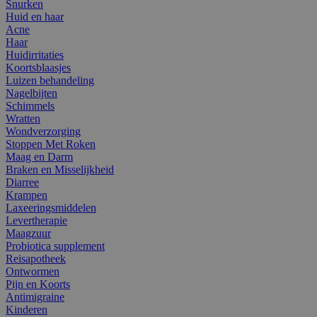
Snurken
Huid en haar
Acne
Haar
Huidirritaties
Koortsblaasjes
Luizen behandeling
Nagelbijten
Schimmels
Wratten
Wondverzorging
Stoppen Met Roken
Maag en Darm
Braken en Misselijkheid
Diarree
Krampen
Laxeeringsmiddelen
Levertherapie
Maagzuur
Probiotica supplement
Reisapotheek
Ontwormen
Pijn en Koorts
Antimigraine
Kinderen