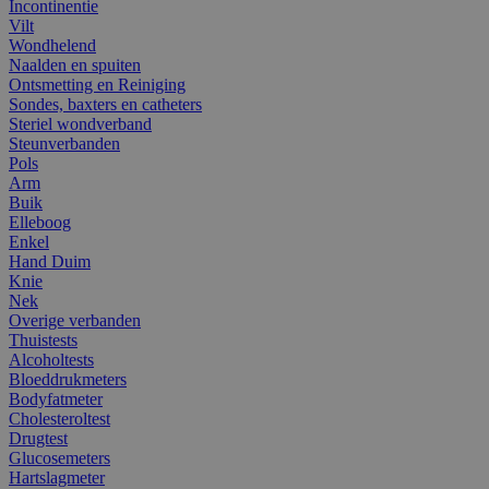
Incontinentie
Vilt
Wondhelend
Naalden en spuiten
Ontsmetting en Reiniging
Sondes, baxters en catheters
Steriel wondverband
Steunverbanden
Pols
Arm
Buik
Elleboog
Enkel
Hand Duim
Knie
Nek
Overige verbanden
Thuistests
Alcoholtests
Bloeddrukmeters
Bodyfatmeter
Cholesteroltest
Drugtest
Glucosemeters
Hartslagmeter