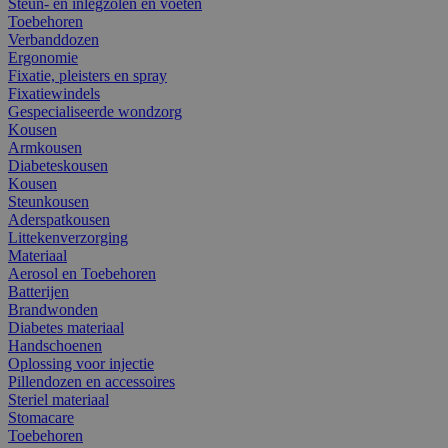
Steun- en inlegzolen en voeten
Toebehoren
Verbanddozen
Ergonomie
Fixatie, pleisters en spray
Fixatiewindels
Gespecialiseerde wondzorg
Kousen
Armkousen
Diabeteskousen
Kousen
Steunkousen
Aderspatkousen
Littekenverzorging
Materiaal
Aerosol en Toebehoren
Batterijen
Brandwonden
Diabetes materiaal
Handschoenen
Oplossing voor injectie
Pillendozen en accessoires
Steriel materiaal
Stomacare
Toebehoren