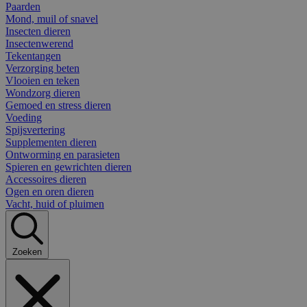
Paarden
Mond, muil of snavel
Insecten dieren
Insectenwerend
Tekentangen
Verzorging beten
Vlooien en teken
Wondzorg dieren
Gemoed en stress dieren
Voeding
Spijsvertering
Supplementen dieren
Ontworming en parasieten
Spieren en gewrichten dieren
Accessoires dieren
Ogen en oren dieren
Vacht, huid of pluimen
Zoeken