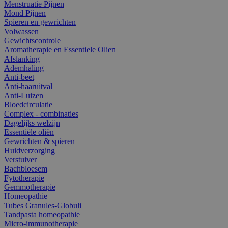
Menstruatie Pijnen
Mond Pijnen
Spieren en gewrichten
Volwassen
Gewichtscontrole
Aromatherapie en Essentiele Olien
Afslanking
Ademhaling
Anti-beet
Anti-haaruitval
Anti-Luizen
Bloedcirculatie
Complex - combinaties
Dagelijks welzijn
Essentiële oliën
Gewrichten & spieren
Huidverzorging
Verstuiver
Bachbloesem
Fytotherapie
Gemmotherapie
Homeopathie
Tubes Granules-Globuli
Tandpasta homeopathie
Micro-immunotherapie