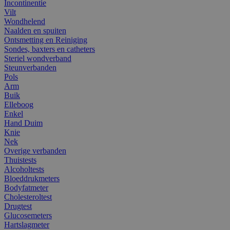
Incontinentie
Vilt
Wondhelend
Naalden en spuiten
Ontsmetting en Reiniging
Sondes, baxters en catheters
Steriel wondverband
Steunverbanden
Pols
Arm
Buik
Elleboog
Enkel
Hand Duim
Knie
Nek
Overige verbanden
Thuistests
Alcoholtests
Bloeddrukmeters
Bodyfatmeter
Cholesteroltest
Drugtest
Glucosemeters
Hartslagmeter