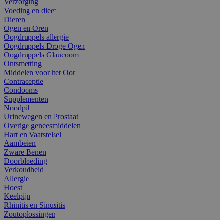
Verzorging
Voeding en dieet
Dieren
Ogen en Oren
Oogdruppels allergie
Oogdruppels Droge Ogen
Oogdruppels Glaucoom
Ontsmetting
Middelen voor het Oor
Contraceptie
Condooms
Supplementen
Noodpil
Urinewegen en Prostaat
Overige geneesmiddelen
Hart en Vaatstelsel
Aambeien
Zware Benen
Doorbloeding
Verkoudheid
Allergie
Hoest
Keelpijn
Rhinitis en Sinusitis
Zoutoplossingen