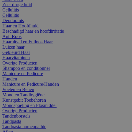
Zeer droge huid
Cellulitis
Cellulitis
Deodorants
Haar en Hoofdhuid
Beschadigd haar en hoofdirritatie
Anti Roos
Haaruitval en Futloos Haar
Luizen haar
Gekleurd Haar
Haarvitaminen
Overige Producten
Shampoo en conditionner
Manicure en Pedicure
Handen
Manicure en Pedicure/Handen
Voeten en Benen
Mond en Tandhygiëne
Kunstgebit Toebehoren
Mondspoeling en Flosmiddel
Overige Producten
Tandenborstels
Tandpasta
Tandpasta homeopathie
Aften