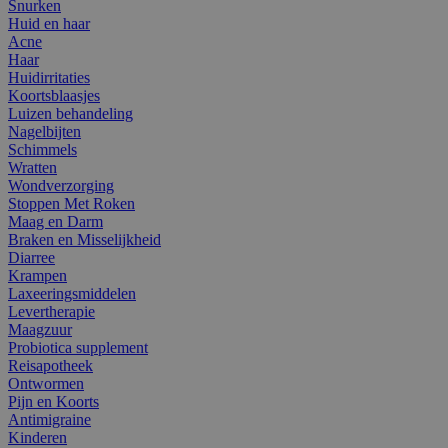
Snurken
Huid en haar
Acne
Haar
Huidirritaties
Koortsblaasjes
Luizen behandeling
Nagelbijten
Schimmels
Wratten
Wondverzorging
Stoppen Met Roken
Maag en Darm
Braken en Misselijkheid
Diarree
Krampen
Laxeeringsmiddelen
Levertherapie
Maagzuur
Probiotica supplement
Reisapotheek
Ontwormen
Pijn en Koorts
Antimigraine
Kinderen