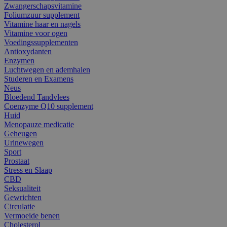
Zwangerschapsvitamine
Foliumzuur supplement
Vitamine haar en nagels
Vitamine voor ogen
Voedingssupplementen
Antioxydanten
Enzymen
Luchtwegen en ademhalen
Studeren en Examens
Neus
Bloedend Tandvlees
Coenzyme Q10 supplement
Huid
Menopauze medicatie
Geheugen
Urinewegen
Sport
Prostaat
Stress en Slaap
CBD
Seksualiteit
Gewrichten
Circulatie
Vermoeide benen
Cholesterol