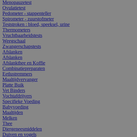
Menopauzetest
Ovulatietest
Pedometer - stappenteller
Spirometer - zuurstofmeter
Teststroken : bloed, speeksel, urine
Thermometers
Vruchtbaarheidstests
Weegschaal
Zwangerschapstests
Afslanken
Afslanken
Afslankthee en Koffie
Combinatiepreparaten
Eetlustremmers
Maaltijdvervanger
Platte Buik
Vet Binders
Vochtafdrijvers
Specifieke Voeding
Babyvoeding
Maaltijden
Melken
Thee
Diergeneesmiddelen
Duiven en vogels