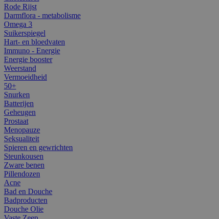
Rode Rijst
Darmflora - metabolisme
Omega 3
Suikerspiegel
Hart- en bloedvaten
Immuno - Energie
Energie booster
Weerstand
Vermoeidheid
50+
Snurken
Batterijen
Geheugen
Prostaat
Menopauze
Seksualiteit
Spieren en gewrichten
Steunkousen
Zware benen
Pillendozen
Acne
Bad en Douche
Badproducten
Douche Olie
Vaste Zeep