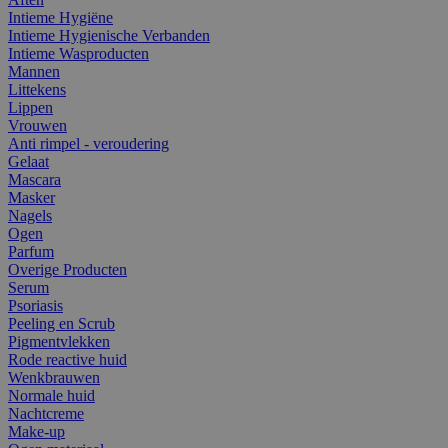
Intieme Hygiëne
Intieme Hygienische Verbanden
Intieme Wasproducten
Mannen
Littekens
Lippen
Vrouwen
Anti rimpel - veroudering
Gelaat
Mascara
Masker
Nagels
Ogen
Parfum
Overige Producten
Serum
Psoriasis
Peeling en Scrub
Pigmentvlekken
Rode reactive huid
Wenkbrauwen
Normale huid
Nachtcreme
Make-up