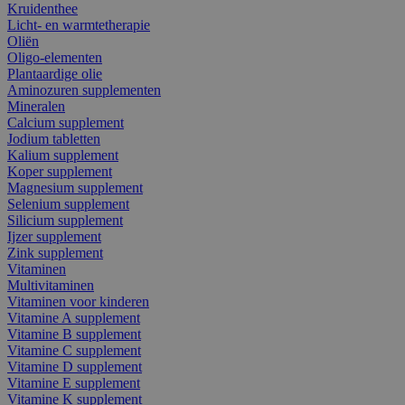
Kruidenthee
Licht- en warmtetherapie
Oliën
Oligo-elementen
Plantaardige olie
Aminozuren supplementen
Mineralen
Calcium supplement
Jodium tabletten
Kalium supplement
Koper supplement
Magnesium supplement
Selenium supplement
Silicium supplement
Ijzer supplement
Zink supplement
Vitaminen
Multivitaminen
Vitaminen voor kinderen
Vitamine A supplement
Vitamine B supplement
Vitamine C supplement
Vitamine D supplement
Vitamine E supplement
Vitamine K supplement