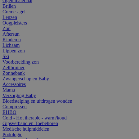
Ogen materiaal
Brillen
Creme - gel
Lenzen
Oogpleisters
Zon
Aftersun
Kinderen
Lichaam
Lippen zon
Ski
Voorbereiding zon
Zelfbruiner
Zonnebank
Zwangerschap en Baby
Accessoires
Mama
Verzorging Baby
Bloedstelping en uitdrogen wonden
Compressen
EHBO
Cold - Hot therapie - warm/koud
Gipsverband en Toebehoren
Medische hulpmiddelen
Podologie