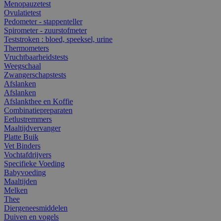
Menopauzetest
Ovulatietest
Pedometer - stappenteller
Spirometer - zuurstofmeter
Teststroken : bloed, speeksel, urine
Thermometers
Vruchtbaarheidstests
Weegschaal
Zwangerschapstests
Afslanken
Afslanken
Afslankthee en Koffie
Combinatiepreparaten
Eetlustremmers
Maaltijdvervanger
Platte Buik
Vet Binders
Vochtafdrijvers
Specifieke Voeding
Babyvoeding
Maaltijden
Melken
Thee
Diergeneesmiddelen
Duiven en vogels