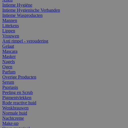
Intieme Hygiëne
Intieme Hygienische Verbanden
Intieme Wasproducten
Mannen
Littekens
Lippen
Vrouwen
Anti rimpel - veroudering
Gelaat
Mascara
Masker
Nagels
Ogen
Parfum
Overige Producten
Serum
Psoriasis
Peeling en Scrub
Pigmentvlekken
Rode reactive huid
Wenkbrauwen
Normale huid
Nachtcreme
Make-up