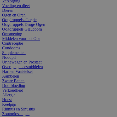
Verzorging
Voeding en dieet
Dieren
Ogen en Oren
Oogdruppels allergie
Oogdruppels Droge Ogen
Oogdruppels Glaucoom
Ontsmetting
Middelen voor het Oor
Contraceptie
Condooms
Supplementen
Noodpil
Urinewegen en Prostaat
Overige geneesmiddelen
Hart en Vaatstelsel
Aambeien
Zware Benen
Doorbloeding
Verkoudheid
Allergie
Hoest
Keelpijn
Rhinitis en Sinusitis
Zoutoplossingen