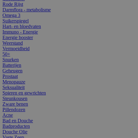
Rode Rijst
Darmflora - metabolisme
Omega 3
Suikerspiegel
Hart- en bloedvaten
Immuno - Energie
Energie booster
Weerstand
Vermoeidheid
50+
Snurken
Batterijen
Geheugen
Prostaat
Menopauze
Seksualiteit
Spieren en gewrichten
Steunkousen
Zware benen
Pillendozen
Acne
Bad en Douche
Badproducten
Douche Olie
Vaste Zeep