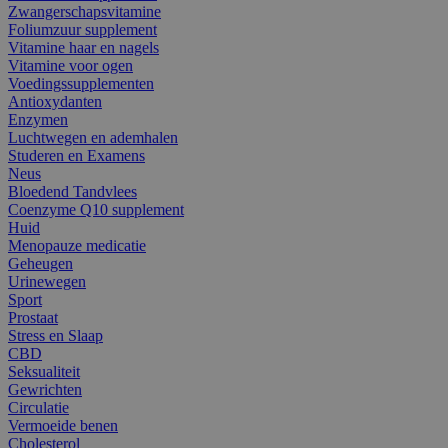
Zwangerschapsvitamine
Foliumzuur supplement
Vitamine haar en nagels
Vitamine voor ogen
Voedingssupplementen
Antioxydanten
Enzymen
Luchtwegen en ademhalen
Studeren en Examens
Neus
Bloedend Tandvlees
Coenzyme Q10 supplement
Huid
Menopauze medicatie
Geheugen
Urinewegen
Sport
Prostaat
Stress en Slaap
CBD
Seksualiteit
Gewrichten
Circulatie
Vermoeide benen
Cholesterol