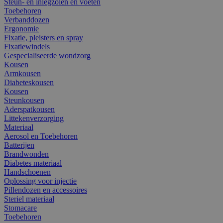
Steun- en inlegzolen en voeten
Toebehoren
Verbanddozen
Ergonomie
Fixatie, pleisters en spray
Fixatiewindels
Gespecialiseerde wondzorg
Kousen
Armkousen
Diabeteskousen
Kousen
Steunkousen
Aderspatkousen
Littekenverzorging
Materiaal
Aerosol en Toebehoren
Batterijen
Brandwonden
Diabetes materiaal
Handschoenen
Oplossing voor injectie
Pillendozen en accessoires
Steriel materiaal
Stomacare
Toebehoren