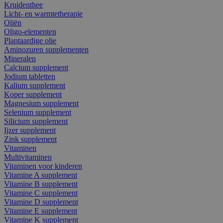
Kruidenthee
Licht- en warmtetherapie
Oliën
Oligo-elementen
Plantaardige olie
Aminozuren supplementen
Mineralen
Calcium supplement
Jodium tabletten
Kalium supplement
Koper supplement
Magnesium supplement
Selenium supplement
Silicium supplement
Ijzer supplement
Zink supplement
Vitaminen
Multivitaminen
Vitaminen voor kinderen
Vitamine A supplement
Vitamine B supplement
Vitamine C supplement
Vitamine D supplement
Vitamine E supplement
Vitamine K supplement