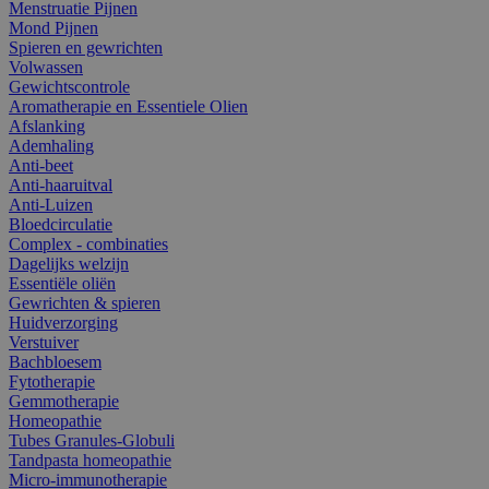
Menstruatie Pijnen
Mond Pijnen
Spieren en gewrichten
Volwassen
Gewichtscontrole
Aromatherapie en Essentiele Olien
Afslanking
Ademhaling
Anti-beet
Anti-haaruitval
Anti-Luizen
Bloedcirculatie
Complex - combinaties
Dagelijks welzijn
Essentiële oliën
Gewrichten & spieren
Huidverzorging
Verstuiver
Bachbloesem
Fytotherapie
Gemmotherapie
Homeopathie
Tubes Granules-Globuli
Tandpasta homeopathie
Micro-immunotherapie