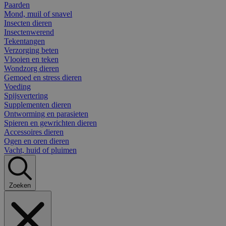
Paarden
Mond, muil of snavel
Insecten dieren
Insectenwerend
Tekentangen
Verzorging beten
Vlooien en teken
Wondzorg dieren
Gemoed en stress dieren
Voeding
Spijsvertering
Supplementen dieren
Ontworming en parasieten
Spieren en gewrichten dieren
Accessoires dieren
Ogen en oren dieren
Vacht, huid of pluimen
Zoeken