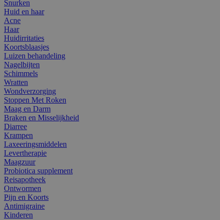
Snurken
Huid en haar
Acne
Haar
Huidirritaties
Koortsblaasjes
Luizen behandeling
Nagelbijten
Schimmels
Wratten
Wondverzorging
Stoppen Met Roken
Maag en Darm
Braken en Misselijkheid
Diarree
Krampen
Laxeeringsmiddelen
Levertherapie
Maagzuur
Probiotica supplement
Reisapotheek
Ontwormen
Pijn en Koorts
Antimigraine
Kinderen