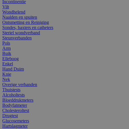
Incontinentie
Vilt
Wondhelend
Naalden en spuiten
Ontsmetting en Reiniging
Sondes, baxters en catheters
Steriel wondverband
Steunverbanden
Pols
Arm
Buik
Elleboog
Enkel
Hand Duim
Knie
Nek
Overige verbanden
Thuistests
Alcoholtests
Bloeddrukmeters
Bodyfatmeter
Cholesteroltest
Drugtest
Glucosemeters
Hartslagmeter