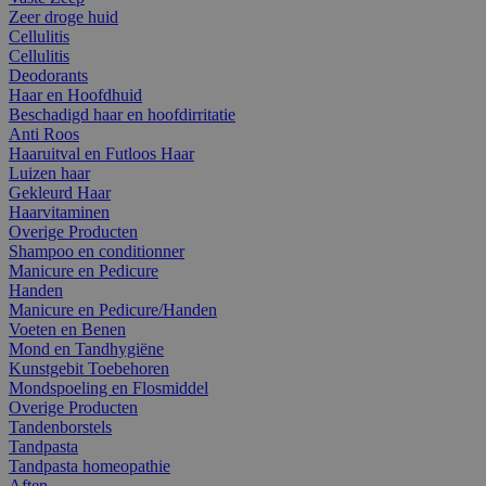
Zeer droge huid
Cellulitis
Cellulitis
Deodorants
Haar en Hoofdhuid
Beschadigd haar en hoofdirritatie
Anti Roos
Haaruitval en Futloos Haar
Luizen haar
Gekleurd Haar
Haarvitaminen
Overige Producten
Shampoo en conditionner
Manicure en Pedicure
Handen
Manicure en Pedicure/Handen
Voeten en Benen
Mond en Tandhygiëne
Kunstgebit Toebehoren
Mondspoeling en Flosmiddel
Overige Producten
Tandenborstels
Tandpasta
Tandpasta homeopathie
Aften