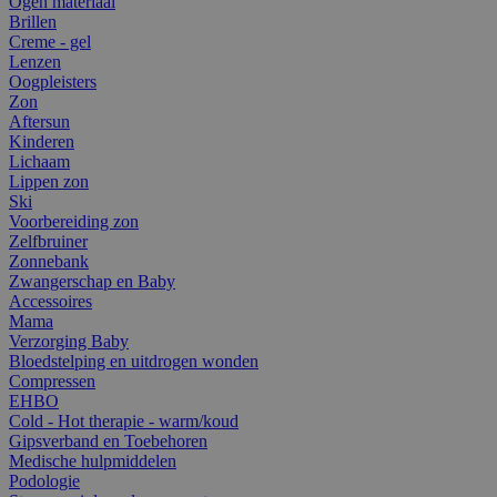
Ogen materiaal
Brillen
Creme - gel
Lenzen
Oogpleisters
Zon
Aftersun
Kinderen
Lichaam
Lippen zon
Ski
Voorbereiding zon
Zelfbruiner
Zonnebank
Zwangerschap en Baby
Accessoires
Mama
Verzorging Baby
Bloedstelping en uitdrogen wonden
Compressen
EHBO
Cold - Hot therapie - warm/koud
Gipsverband en Toebehoren
Medische hulpmiddelen
Podologie