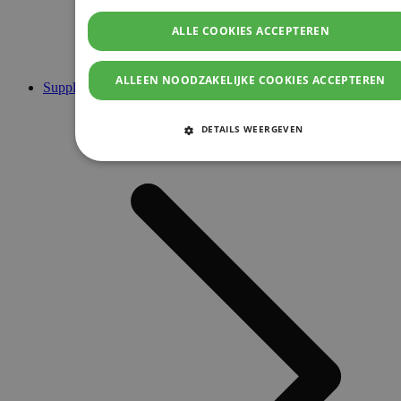
ALLE COOKIES ACCEPTEREN
ALLEEN NOODZAKELIJKE COOKIES ACCEPTEREN
Supplementen
DETAILS WEERGEVEN
STRIKT NOODZAKELIJKE COOKIES
PRESTATIE COOKIES
TARGETING COOKIES
FUNCTIONELE COOKIES
Strikt noodzakelijke cookies
Prestatie cookies