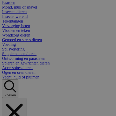
Paarden
Mond, muil of snavel
Insecten dieren
Insectenwerend
Tekentangen
Verzorging beten
Vlooien en teken
Wondzorg dieren
Gemoed en stress dieren
Voeding
Spijsvertering
Supplementen dieren
Ontworming en parasieten
Spieren en gewrichten dieren
Accessoires dieren
Ogen en oren dieren
Vacht, huid of pluimen
Zoeken