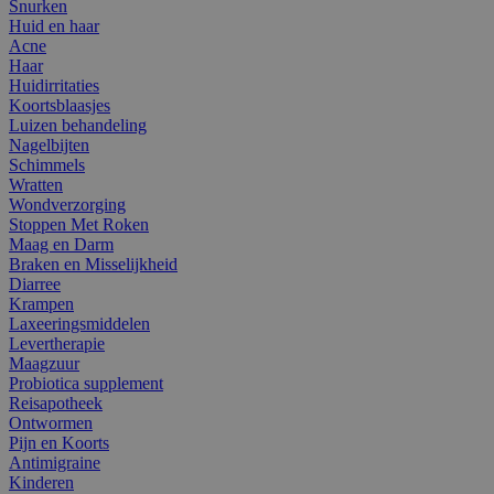
Snurken
Huid en haar
Acne
Haar
Huidirritaties
Koortsblaasjes
Luizen behandeling
Nagelbijten
Schimmels
Wratten
Wondverzorging
Stoppen Met Roken
Maag en Darm
Braken en Misselijkheid
Diarree
Krampen
Laxeeringsmiddelen
Levertherapie
Maagzuur
Probiotica supplement
Reisapotheek
Ontwormen
Pijn en Koorts
Antimigraine
Kinderen