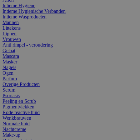
Intieme Hygiëne
Intieme Hygienische Verbanden
Intieme Wasproducten
Mannen
Littekens
Lippen
Vrouwen
Anti rimpel - veroudering
Gelaat
Mascara
Masker
Nagels
Ogen
Parfum
Overige Producten
Serum
Psoriasis
Peeling en Scrub
Pigmentvlekken
Rode reactive huid
Wenkbrauwen
Normale huid
Nachtcreme
Make-up