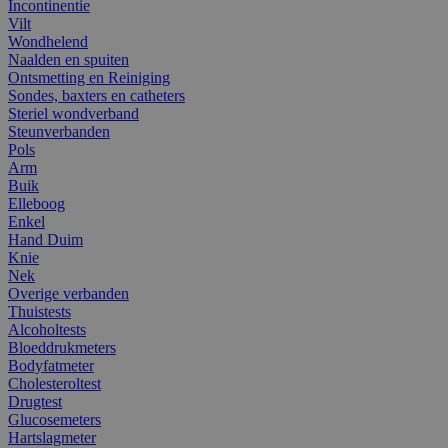
Incontinentie
Vilt
Wondhelend
Naalden en spuiten
Ontsmetting en Reiniging
Sondes, baxters en catheters
Steriel wondverband
Steunverbanden
Pols
Arm
Buik
Elleboog
Enkel
Hand Duim
Knie
Nek
Overige verbanden
Thuistests
Alcoholtests
Bloeddrukmeters
Bodyfatmeter
Cholesteroltest
Drugtest
Glucosemeters
Hartslagmeter