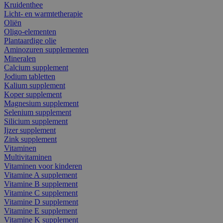
Kruidenthee
Licht- en warmtetherapie
Oliën
Oligo-elementen
Plantaardige olie
Aminozuren supplementen
Mineralen
Calcium supplement
Jodium tabletten
Kalium supplement
Koper supplement
Magnesium supplement
Selenium supplement
Silicium supplement
Ijzer supplement
Zink supplement
Vitaminen
Multivitaminen
Vitaminen voor kinderen
Vitamine A supplement
Vitamine B supplement
Vitamine C supplement
Vitamine D supplement
Vitamine E supplement
Vitamine K supplement