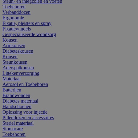
Steun- en inlegzolen en voeten
Toebehoren
Verbanddozen
Ergonomie
Fixatie, pleisters en spray
Fixatiewindels
Gespecialiseerde wondzorg
Kousen
Armkousen
Diabeteskousen
Kousen
Steunkousen
Aderspatkousen
Littekenverzorging
Materiaal
Aerosol en Toebehoren
Batterijen
Brandwonden
Diabetes materiaal
Handschoenen
Oplossing voor injectie
Pillendozen en accessoires
Steriel materiaal
Stomacare
Toebehoren