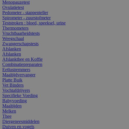
Menopauzetest
Ovulatietest
Pedometer - stappenteller
Spirometer - zuurstofmeter
Teststroken : bloed, speeksel, urine
Thermometers
Vruchtbaarheidstests
Weegschaal
Zwangerschapstests
Afslanken
Afslanken
Afslankthee en Koffie
Combinatiepreparaten
Eetlustremmers
Maaltijdvervanger
Platte Buik
Vet Binders
Vochtafdrijvers
Specifieke Voeding
Babyvoeding
Maaltijden
Melken
Thee
Diergeneesmiddelen
Duiven en vogels