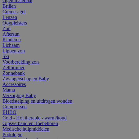
Ogen materiaal
Brillen
Creme - gel
Lenzen
Oogpleisters
Zon
Aftersun
Kinderen
Lichaam
Lippen zon
Ski
Voorbereiding zon
Zelfbruiner
Zonnebank
Zwangerschap en Baby
Accessoires
Mama
Verzorging Baby
Bloedstelping en uitdrogen wonden
Compressen
EHBO
Cold - Hot therapie - warm/koud
Gipsverband en Toebehoren
Medische hulpmiddelen
Podologie