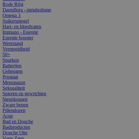
Rode Rijst
Darmflora - metabolisme
Omega 3
Suikerspiegel
Hart- en bloedvaten
Immuno - Energie
Energie booster
Weerstand
Vermoeidheid
50+
Snurken
Batterijen
Geheugen
Prostaat
Menopauze
Seksualiteit
Spieren en gewrichten
Steunkousen
Zware benen
Pillendozen
Acne
Bad en Douche
Badproducten
Douche Olie
Vaste Zeep