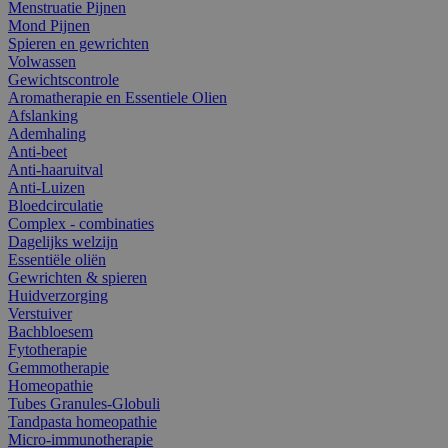
Menstruatie Pijnen
Mond Pijnen
Spieren en gewrichten
Volwassen
Gewichtscontrole
Aromatherapie en Essentiele Olien
Afslanking
Ademhaling
Anti-beet
Anti-haaruitval
Anti-Luizen
Bloedcirculatie
Complex - combinaties
Dagelijks welzijn
Essentiële oliën
Gewrichten & spieren
Huidverzorging
Verstuiver
Bachbloesem
Fytotherapie
Gemmotherapie
Homeopathie
Tubes Granules-Globuli
Tandpasta homeopathie
Micro-immunotherapie