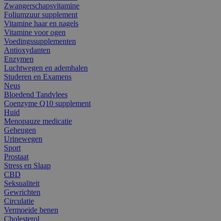
Zwangerschapsvitamine
Foliumzuur supplement
Vitamine haar en nagels
Vitamine voor ogen
Voedingssupplementen
Antioxydanten
Enzymen
Luchtwegen en ademhalen
Studeren en Examens
Neus
Bloedend Tandvlees
Coenzyme Q10 supplement
Huid
Menopauze medicatie
Geheugen
Urinewegen
Sport
Prostaat
Stress en Slaap
CBD
Seksualiteit
Gewrichten
Circulatie
Vermoeide benen
Cholesterol