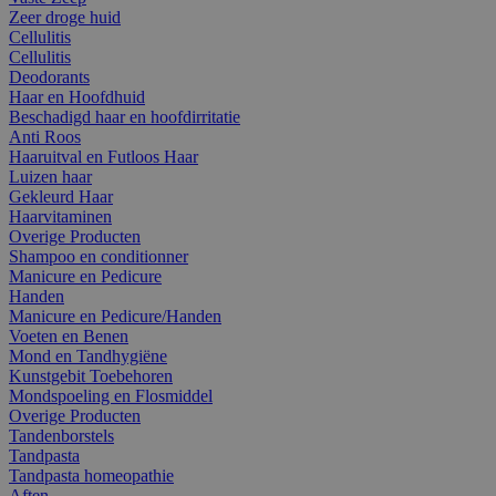
Zeer droge huid
Cellulitis
Cellulitis
Deodorants
Haar en Hoofdhuid
Beschadigd haar en hoofdirritatie
Anti Roos
Haaruitval en Futloos Haar
Luizen haar
Gekleurd Haar
Haarvitaminen
Overige Producten
Shampoo en conditionner
Manicure en Pedicure
Handen
Manicure en Pedicure/Handen
Voeten en Benen
Mond en Tandhygiëne
Kunstgebit Toebehoren
Mondspoeling en Flosmiddel
Overige Producten
Tandenborstels
Tandpasta
Tandpasta homeopathie
Aften