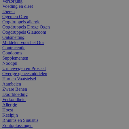
Verzorging
Voeding en dieet
Dieren
Ogen en Oren
Oogdruppels allergie
Oogdruppels Droge Ogen
Oogdruppels Glaucoom
Ontsmetting
Middelen voor het Oor
Contraceptie
Condooms
Supplementen
Noodpil
Urinewegen en Prostaat
Overige geneesmiddelen
Hart en Vaatstelsel
Aambeien
Zware Benen
Doorbloeding
Verkoudheid
Allergie
Hoest
Keelpijn
Rhinitis en Sinusitis
Zoutoplossingen