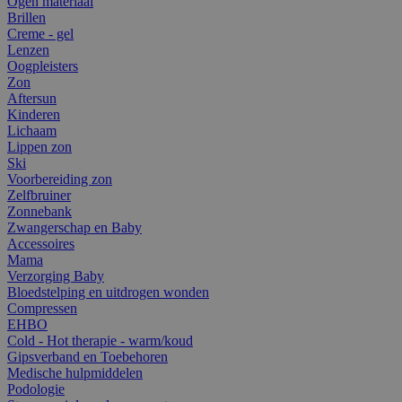
Ogen materiaal
Brillen
Creme - gel
Lenzen
Oogpleisters
Zon
Aftersun
Kinderen
Lichaam
Lippen zon
Ski
Voorbereiding zon
Zelfbruiner
Zonnebank
Zwangerschap en Baby
Accessoires
Mama
Verzorging Baby
Bloedstelping en uitdrogen wonden
Compressen
EHBO
Cold - Hot therapie - warm/koud
Gipsverband en Toebehoren
Medische hulpmiddelen
Podologie