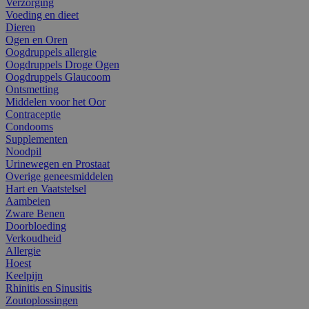
Verzorging
Voeding en dieet
Dieren
Ogen en Oren
Oogdruppels allergie
Oogdruppels Droge Ogen
Oogdruppels Glaucoom
Ontsmetting
Middelen voor het Oor
Contraceptie
Condooms
Supplementen
Noodpil
Urinewegen en Prostaat
Overige geneesmiddelen
Hart en Vaatstelsel
Aambeien
Zware Benen
Doorbloeding
Verkoudheid
Allergie
Hoest
Keelpijn
Rhinitis en Sinusitis
Zoutoplossingen