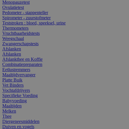
Menopauzetest
Ovulatietest
Pedometer - stappenteller
Spirometer - zuurstofmeter
Teststroken : bloed, speeksel, urine
Thermometers
Vruchtbaarheidstests
Weegschaal
Zwangerschapstests
Afslanken
Afslanken
Afslankthee en Koffie
Combinatiepreparaten
Eetlustremmers
Maaltijdvervanger
Platte Buik
Vet Binders
Vochtafdrijvers
Specifieke Voeding
Babyvoeding
Maaltijden
Melken
Thee
Diergeneesmiddelen
Duiven en vogels