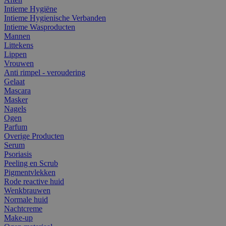
Intieme Hygiëne
Intieme Hygienische Verbanden
Intieme Wasproducten
Mannen
Littekens
Lippen
Vrouwen
Anti rimpel - veroudering
Gelaat
Mascara
Masker
Nagels
Ogen
Parfum
Overige Producten
Serum
Psoriasis
Peeling en Scrub
Pigmentvlekken
Rode reactive huid
Wenkbrauwen
Normale huid
Nachtcreme
Make-up