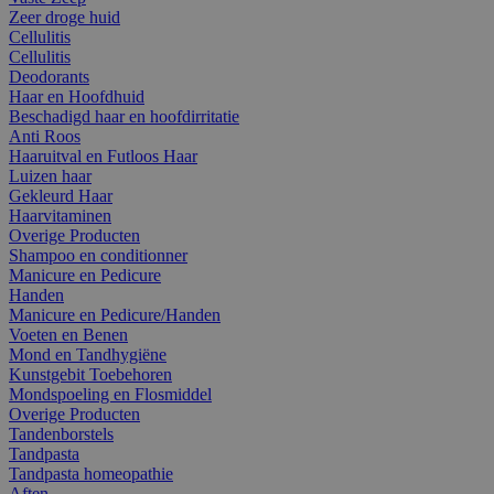
Zeer droge huid
Cellulitis
Cellulitis
Deodorants
Haar en Hoofdhuid
Beschadigd haar en hoofdirritatie
Anti Roos
Haaruitval en Futloos Haar
Luizen haar
Gekleurd Haar
Haarvitaminen
Overige Producten
Shampoo en conditionner
Manicure en Pedicure
Handen
Manicure en Pedicure/Handen
Voeten en Benen
Mond en Tandhygiëne
Kunstgebit Toebehoren
Mondspoeling en Flosmiddel
Overige Producten
Tandenborstels
Tandpasta
Tandpasta homeopathie
Aften