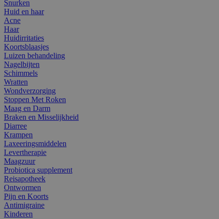
Snurken
Huid en haar
Acne
Haar
Huidirritaties
Koortsblaasjes
Luizen behandeling
Nagelbijten
Schimmels
Wratten
Wondverzorging
Stoppen Met Roken
Maag en Darm
Braken en Misselijkheid
Diarree
Krampen
Laxeeringsmiddelen
Levertherapie
Maagzuur
Probiotica supplement
Reisapotheek
Ontwormen
Pijn en Koorts
Antimigraine
Kinderen