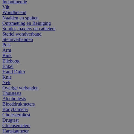
Incontinentie
Vilt
Wondhelend
Naalden en spuiten
Ontsmetting en Reiniging
Sondes, baxters en catheters
Steriel wondverband
Steunverbanden
Pols
Arm
Buik
Elleboog
Enkel
Hand Duim
Knie
Nek
Overige verbanden
Thuistests
Alcoholtests
Bloeddrukmeters
Bodyfatmeter
Cholesteroltest
Drugtest
Glucosemeters
Hartslagmeter