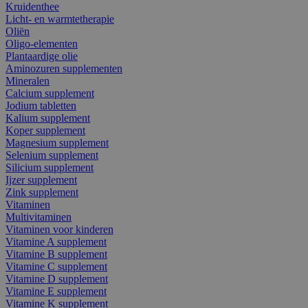
Kruidenthee
Licht- en warmtetherapie
Oliën
Oligo-elementen
Plantaardige olie
Aminozuren supplementen
Mineralen
Calcium supplement
Jodium tabletten
Kalium supplement
Koper supplement
Magnesium supplement
Selenium supplement
Silicium supplement
Ijzer supplement
Zink supplement
Vitaminen
Multivitaminen
Vitaminen voor kinderen
Vitamine A supplement
Vitamine B supplement
Vitamine C supplement
Vitamine D supplement
Vitamine E supplement
Vitamine K supplement