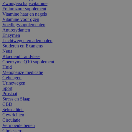
Zwangerschapsvitamine
Foliumzuur supplement
Vitamine haar en nagels
Vitamine voor ogen
Voedingssupplementen
Antioxydanten
Enzymen
Luchtwegen en ademhalen
Studeren en Examens
Neus
Bloedend Tandvlees
Coenzyme Q10 supplement
Huid
Menopauze medicatie
Geheugen
Urinewegen
Sport
Prostaat
Stress en Slaap
CBD
Seksualiteit
Gewrichten
Circulatie
Vermoeide benen
Cholesterol