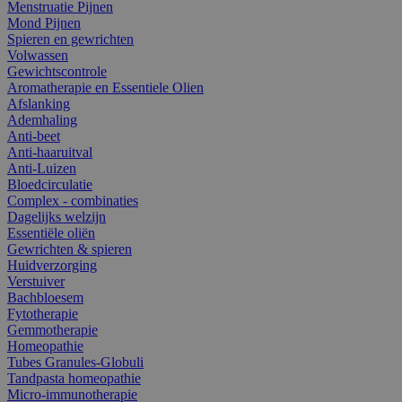
Menstruatie Pijnen
Mond Pijnen
Spieren en gewrichten
Volwassen
Gewichtscontrole
Aromatherapie en Essentiele Olien
Afslanking
Ademhaling
Anti-beet
Anti-haaruitval
Anti-Luizen
Bloedcirculatie
Complex - combinaties
Dagelijks welzijn
Essentiële oliën
Gewrichten & spieren
Huidverzorging
Verstuiver
Bachbloesem
Fytotherapie
Gemmotherapie
Homeopathie
Tubes Granules-Globuli
Tandpasta homeopathie
Micro-immunotherapie