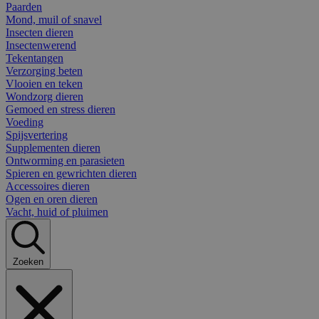
Paarden
Mond, muil of snavel
Insecten dieren
Insectenwerend
Tekentangen
Verzorging beten
Vlooien en teken
Wondzorg dieren
Gemoed en stress dieren
Voeding
Spijsvertering
Supplementen dieren
Ontworming en parasieten
Spieren en gewrichten dieren
Accessoires dieren
Ogen en oren dieren
Vacht, huid of pluimen
Zoeken