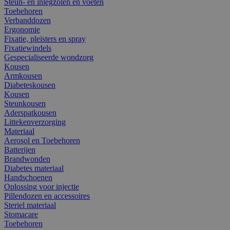
Steun- en inlegzolen en voeten
Toebehoren
Verbanddozen
Ergonomie
Fixatie, pleisters en spray
Fixatiewindels
Gespecialiseerde wondzorg
Kousen
Armkousen
Diabeteskousen
Kousen
Steunkousen
Aderspatkousen
Littekenverzorging
Materiaal
Aerosol en Toebehoren
Batterijen
Brandwonden
Diabetes materiaal
Handschoenen
Oplossing voor injectie
Pillendozen en accessoires
Steriel materiaal
Stomacare
Toebehoren