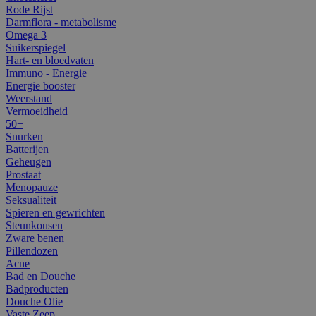
Rode Rijst
Darmflora - metabolisme
Omega 3
Suikerspiegel
Hart- en bloedvaten
Immuno - Energie
Energie booster
Weerstand
Vermoeidheid
50+
Snurken
Batterijen
Geheugen
Prostaat
Menopauze
Seksualiteit
Spieren en gewrichten
Steunkousen
Zware benen
Pillendozen
Acne
Bad en Douche
Badproducten
Douche Olie
Vaste Zeep