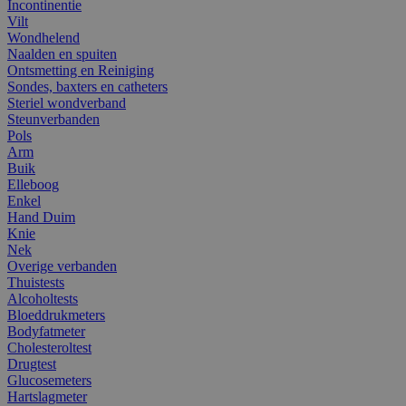
Incontinentie
Vilt
Wondhelend
Naalden en spuiten
Ontsmetting en Reiniging
Sondes, baxters en catheters
Steriel wondverband
Steunverbanden
Pols
Arm
Buik
Elleboog
Enkel
Hand Duim
Knie
Nek
Overige verbanden
Thuistests
Alcoholtests
Bloeddrukmeters
Bodyfatmeter
Cholesteroltest
Drugtest
Glucosemeters
Hartslagmeter