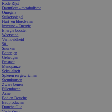
Rode Rijst
Darmflora - metabolisme
Omega 3
Suikerspiegel
Hart- en bloedvaten
Immuno - Energie
Energie booster
Weerstand
Vermoeidheid
50+
Snurken
Batterijen
Geheugen
Prostaat
Menopauze
Seksualiteit
Spieren en gewrichten
Steunkousen
Zware benen
Pillendozen
Acne
Bad en Douche
Badproducten
Douche Olie
Vaste Zeep