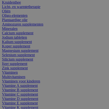
Kruidenthee
Licht- en warmtetherapie
Oliën
Oligo-elementen
Plantaardige olie
Aminozuren supplementen
Mineralen
Calcium supplement
Jodium tabletten
Kalium supplement
Koper supplement
Magnesium supplement
Selenium supplement
Silicium supplement
Ijzer supplement
Zink supplement
Vitaminen
Multivitaminen
Vitaminen voor kinderen
Vitamine A supplement
Vitamine B supplement
Vitamine C supplement
Vitamine D supplement
Vitamine E supplement
Vitamine K supplement