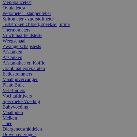
Menopauzetest
Ovulatietest
Pedometer - stappenteller
Spirometer - zuurstofmeter
Teststroken : bloed, speeksel, urine
Thermometers
Vruchtbaarheidstests
Weegschaal
Zwangerschapstests
Afslanken
Afslanken
Afslankthee en Koffie
Combinatiepreparaten
Eetlustremmers
Maaltijdvervanger
Platte Buik
Vet Binders
Vochtafdrijvers
Specifieke Voeding
Babyvoeding
Maaltijden
Melken
Thee
Diergeneesmiddelen
Duiven en vogels