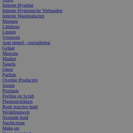
Intieme Hygiëne
Intieme Hygienische Verbanden
Intieme Wasproducten
Mannen
Littekens
Lippen
Vrouwen
Anti rimpel - veroudering
Gelaat
Mascara
Masker
Nagels
Ogen
Parfum
Overige Producten
Serum
Psoriasis
Peeling en Scrub
Pigmentvlekken
Rode reactive huid
Wenkbrauwen
Normale huid
Nachtcreme
Make-up