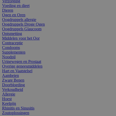
Verzorging
Voeding en dieet
Dieren
Ogen en Oren
Oogdruppels allergie
Oogdruppels Droge Ogen
Oogdruppels Glaucoom
Ontsmetting
Middelen voor het Oor
Contraceptie
Condooms
Supplementen
Noodpil
Urinewegen en Prostaat
Overige geneesmiddelen
Hart en Vaatstelsel
Aambeien
Zware Benen
Doorbloeding
Verkoudheid
Allergie
Hoest
Keelpijn
Rhinitis en Sinusitis
Zoutoplossingen