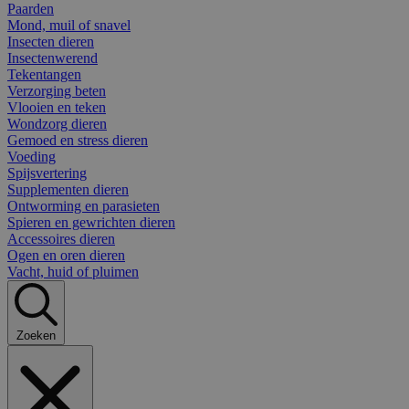
Paarden
Mond, muil of snavel
Insecten dieren
Insectenwerend
Tekentangen
Verzorging beten
Vlooien en teken
Wondzorg dieren
Gemoed en stress dieren
Voeding
Spijsvertering
Supplementen dieren
Ontworming en parasieten
Spieren en gewrichten dieren
Accessoires dieren
Ogen en oren dieren
Vacht, huid of pluimen
Zoeken