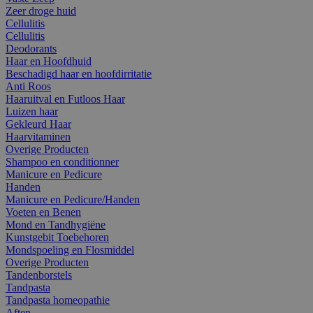
Zeer droge huid
Cellulitis
Cellulitis
Deodorants
Haar en Hoofdhuid
Beschadigd haar en hoofdirritatie
Anti Roos
Haaruitval en Futloos Haar
Luizen haar
Gekleurd Haar
Haarvitaminen
Overige Producten
Shampoo en conditionner
Manicure en Pedicure
Handen
Manicure en Pedicure/Handen
Voeten en Benen
Mond en Tandhygiëne
Kunstgebit Toebehoren
Mondspoeling en Flosmiddel
Overige Producten
Tandenborstels
Tandpasta
Tandpasta homeopathie
Aften