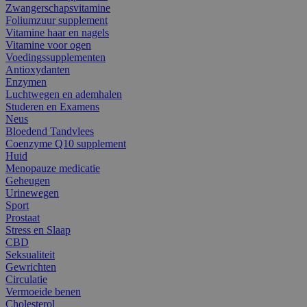
Zwangerschapsvitamine
Foliumzuur supplement
Vitamine haar en nagels
Vitamine voor ogen
Voedingssupplementen
Antioxydanten
Enzymen
Luchtwegen en ademhalen
Studeren en Examens
Neus
Bloedend Tandvlees
Coenzyme Q10 supplement
Huid
Menopauze medicatie
Geheugen
Urinewegen
Sport
Prostaat
Stress en Slaap
CBD
Seksualiteit
Gewrichten
Circulatie
Vermoeide benen
Cholesterol