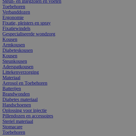
Steun- en inlegzolen en voeten
Toebehoren
Verbanddozen
Ergonomie
Fixatie, pleisters en spray
Fixatiewindels
Gespecialiseerde wondzorg
Kousen
Armkousen
Diabeteskousen
Kousen
Steunkousen
Aderspatkousen
Littekenverzorging
Materiaal
Aerosol en Toebehoren
Batterijen
Brandwonden
Diabetes materiaal
Handschoenen
Oplossing voor injectie
Pillendozen en accessoires
Steriel materiaal
Stomacare
Toebehoren