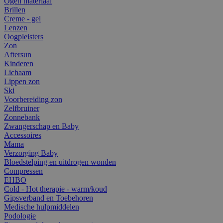
Ogen materiaal
Brillen
Creme - gel
Lenzen
Oogpleisters
Zon
Aftersun
Kinderen
Lichaam
Lippen zon
Ski
Voorbereiding zon
Zelfbruiner
Zonnebank
Zwangerschap en Baby
Accessoires
Mama
Verzorging Baby
Bloedstelping en uitdrogen wonden
Compressen
EHBO
Cold - Hot therapie - warm/koud
Gipsverband en Toebehoren
Medische hulpmiddelen
Podologie