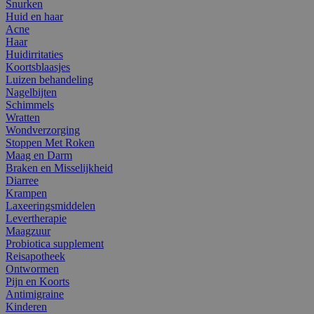
Snurken
Huid en haar
Acne
Haar
Huidirritaties
Koortsblaasjes
Luizen behandeling
Nagelbijten
Schimmels
Wratten
Wondverzorging
Stoppen Met Roken
Maag en Darm
Braken en Misselijkheid
Diarree
Krampen
Laxeeringsmiddelen
Levertherapie
Maagzuur
Probiotica supplement
Reisapotheek
Ontwormen
Pijn en Koorts
Antimigraine
Kinderen