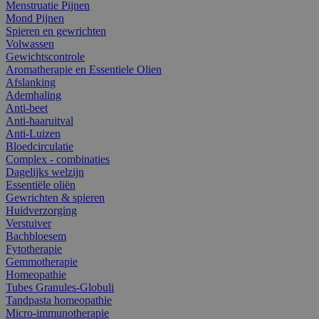
Menstruatie Pijnen
Mond Pijnen
Spieren en gewrichten
Volwassen
Gewichtscontrole
Aromatherapie en Essentiele Olien
Afslanking
Ademhaling
Anti-beet
Anti-haaruitval
Anti-Luizen
Bloedcirculatie
Complex - combinaties
Dagelijks welzijn
Essentiële oliën
Gewrichten & spieren
Huidverzorging
Verstuiver
Bachbloesem
Fytotherapie
Gemmotherapie
Homeopathie
Tubes Granules-Globuli
Tandpasta homeopathie
Micro-immunotherapie