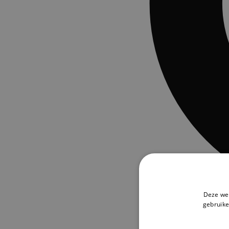
Deze web
gebruike