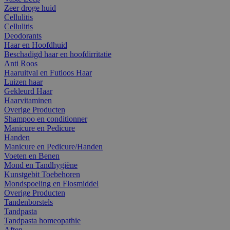
Zeer droge huid
Cellulitis
Cellulitis
Deodorants
Haar en Hoofdhuid
Beschadigd haar en hoofdirritatie
Anti Roos
Haaruitval en Futloos Haar
Luizen haar
Gekleurd Haar
Haarvitaminen
Overige Producten
Shampoo en conditionner
Manicure en Pedicure
Handen
Manicure en Pedicure/Handen
Voeten en Benen
Mond en Tandhygiëne
Kunstgebit Toebehoren
Mondspoeling en Flosmiddel
Overige Producten
Tandenborstels
Tandpasta
Tandpasta homeopathie
Aften