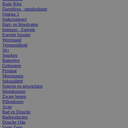
Rode Rijst
Darmflora - metabolisme
Omega 3
Suikerspiegel
Hart- en bloedvaten
Immuno - Energie
Energie booster
Weerstand
Vermoeidheid
50+
Snurken
Batterijen
Geheugen
Prostaat
Menopauze
Seksualiteit
Spieren en gewrichten
Steunkousen
Zware benen
Pillendozen
Acne
Bad en Douche
Badproducten
Douche Olie
Vaste Zeep