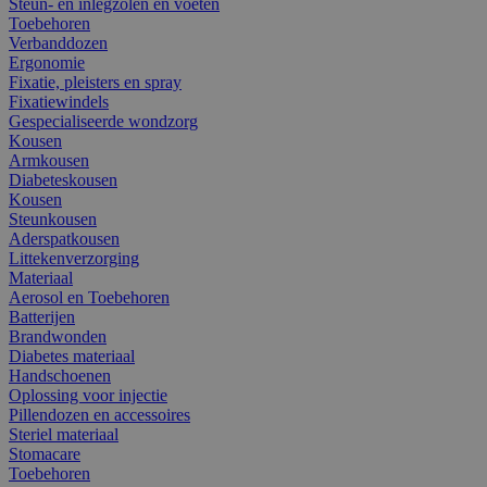
Steun- en inlegzolen en voeten
Toebehoren
Verbanddozen
Ergonomie
Fixatie, pleisters en spray
Fixatiewindels
Gespecialiseerde wondzorg
Kousen
Armkousen
Diabeteskousen
Kousen
Steunkousen
Aderspatkousen
Littekenverzorging
Materiaal
Aerosol en Toebehoren
Batterijen
Brandwonden
Diabetes materiaal
Handschoenen
Oplossing voor injectie
Pillendozen en accessoires
Steriel materiaal
Stomacare
Toebehoren