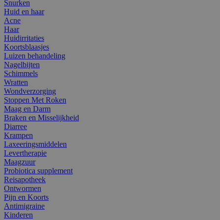
Snurken
Huid en haar
Acne
Haar
Huidirritaties
Koortsblaasjes
Luizen behandeling
Nagelbijten
Schimmels
Wratten
Wondverzorging
Stoppen Met Roken
Maag en Darm
Braken en Misselijkheid
Diarree
Krampen
Laxeeringsmiddelen
Levertherapie
Maagzuur
Probiotica supplement
Reisapotheek
Ontwormen
Pijn en Koorts
Antimigraine
Kinderen