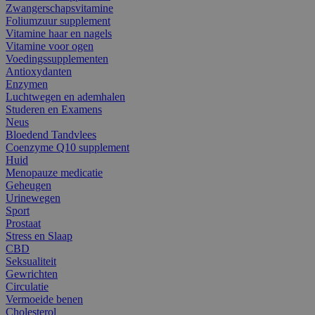
Zwangerschapsvitamine
Foliumzuur supplement
Vitamine haar en nagels
Vitamine voor ogen
Voedingssupplementen
Antioxydanten
Enzymen
Luchtwegen en ademhalen
Studeren en Examens
Neus
Bloedend Tandvlees
Coenzyme Q10 supplement
Huid
Menopauze medicatie
Geheugen
Urinewegen
Sport
Prostaat
Stress en Slaap
CBD
Seksualiteit
Gewrichten
Circulatie
Vermoeide benen
Cholesterol