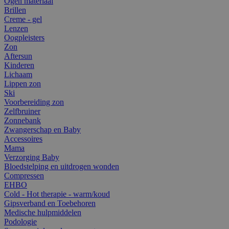
Ogen materiaal
Brillen
Creme - gel
Lenzen
Oogpleisters
Zon
Aftersun
Kinderen
Lichaam
Lippen zon
Ski
Voorbereiding zon
Zelfbruiner
Zonnebank
Zwangerschap en Baby
Accessoires
Mama
Verzorging Baby
Bloedstelping en uitdrogen wonden
Compressen
EHBO
Cold - Hot therapie - warm/koud
Gipsverband en Toebehoren
Medische hulpmiddelen
Podologie