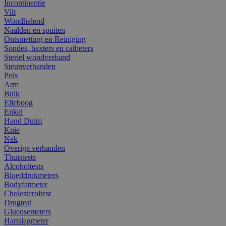
Incontinentie
Vilt
Wondhelend
Naalden en spuiten
Ontsmetting en Reiniging
Sondes, baxters en catheters
Steriel wondverband
Steunverbanden
Pols
Arm
Buik
Elleboog
Enkel
Hand Duim
Knie
Nek
Overige verbanden
Thuistests
Alcoholtests
Bloeddrukmeters
Bodyfatmeter
Cholesteroltest
Drugtest
Glucosemeters
Hartslagmeter