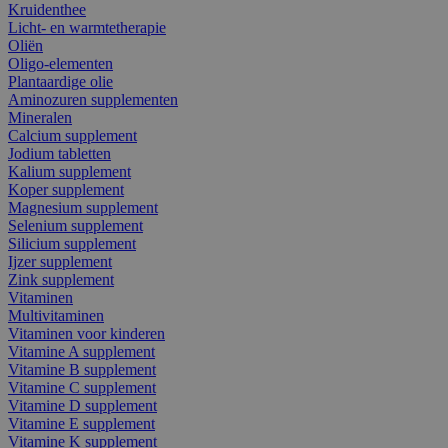
Kruidenthee
Licht- en warmtetherapie
Oliën
Oligo-elementen
Plantaardige olie
Aminozuren supplementen
Mineralen
Calcium supplement
Jodium tabletten
Kalium supplement
Koper supplement
Magnesium supplement
Selenium supplement
Silicium supplement
Ijzer supplement
Zink supplement
Vitaminen
Multivitaminen
Vitaminen voor kinderen
Vitamine A supplement
Vitamine B supplement
Vitamine C supplement
Vitamine D supplement
Vitamine E supplement
Vitamine K supplement