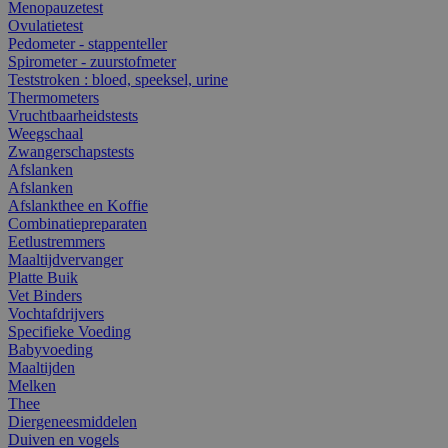
Menopauzetest
Ovulatietest
Pedometer - stappenteller
Spirometer - zuurstofmeter
Teststroken : bloed, speeksel, urine
Thermometers
Vruchtbaarheidstests
Weegschaal
Zwangerschapstests
Afslanken
Afslanken
Afslankthee en Koffie
Combinatiepreparaten
Eetlustremmers
Maaltijdvervanger
Platte Buik
Vet Binders
Vochtafdrijvers
Specifieke Voeding
Babyvoeding
Maaltijden
Melken
Thee
Diergeneesmiddelen
Duiven en vogels