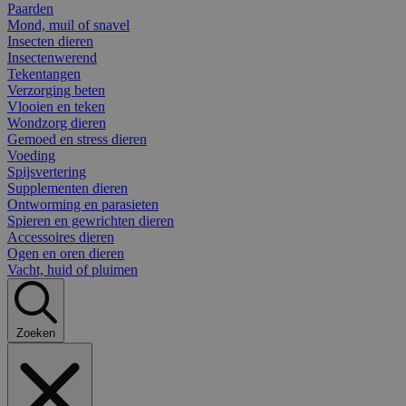
Paarden
Mond, muil of snavel
Insecten dieren
Insectenwerend
Tekentangen
Verzorging beten
Vlooien en teken
Wondzorg dieren
Gemoed en stress dieren
Voeding
Spijsvertering
Supplementen dieren
Ontworming en parasieten
Spieren en gewrichten dieren
Accessoires dieren
Ogen en oren dieren
Vacht, huid of pluimen
Zoeken