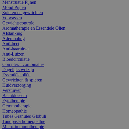
Menstruatie Pijnen
Mond Pijnen
Spieren en gewrichten
Volwassen
Gewichtscontrole
Aromatherapie en Essentiele Olien
Afslanking
Ademhaling
Anti-beet
Anti-haaruitval
Anti-Luizen
Bloedcirculatie
Complex - combinaties
Dagelijks welzijn
Essentiële oliën
Gewrichten & spieren
Huidverzorging
Verstuiver
Bachbloesem
Fytotherapie
Gemmotherapie
Homeopathie
Tubes Granules-Globuli
Tandpasta homeopathie
Micro-immunotherapie