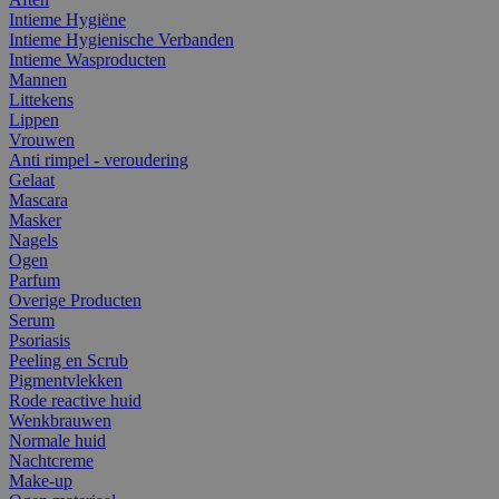
Intieme Hygiëne
Intieme Hygienische Verbanden
Intieme Wasproducten
Mannen
Littekens
Lippen
Vrouwen
Anti rimpel - veroudering
Gelaat
Mascara
Masker
Nagels
Ogen
Parfum
Overige Producten
Serum
Psoriasis
Peeling en Scrub
Pigmentvlekken
Rode reactive huid
Wenkbrauwen
Normale huid
Nachtcreme
Make-up