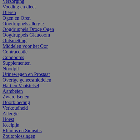
Verzorging
Voeding en dieet
Dieren
Ogen en Oren
Oogdruppels allergie
Oogdruppels Droge Ogen
Oogdruppels Glaucoom
Ontsmetting
Middelen voor het Oor
Contraceptie
Condooms
Supplementen
Noodpil
Urinewegen en Prostaat
Overige geneesmiddelen
Hart en Vaatstelsel
Aambeien
Zware Benen
Doorbloeding
Verkoudheid
Allergie
Hoest
Keelpijn
Rhinitis en Sinusitis
Zoutoplossingen