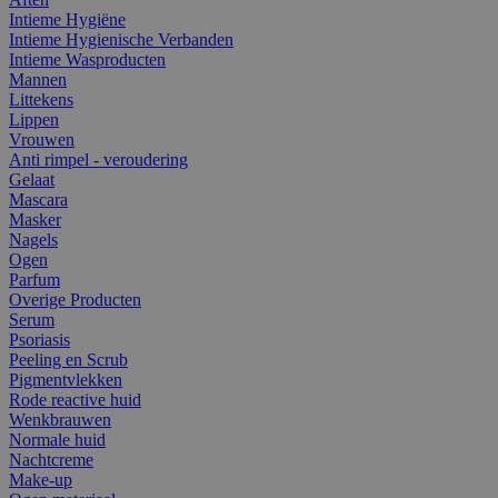
Intieme Hygiëne
Intieme Hygienische Verbanden
Intieme Wasproducten
Mannen
Littekens
Lippen
Vrouwen
Anti rimpel - veroudering
Gelaat
Mascara
Masker
Nagels
Ogen
Parfum
Overige Producten
Serum
Psoriasis
Peeling en Scrub
Pigmentvlekken
Rode reactive huid
Wenkbrauwen
Normale huid
Nachtcreme
Make-up