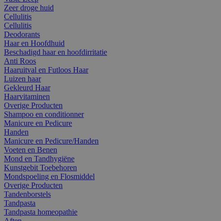
Zeer droge huid
Cellulitis
Cellulitis
Deodorants
Haar en Hoofdhuid
Beschadigd haar en hoofdirritatie
Anti Roos
Haaruitval en Futloos Haar
Luizen haar
Gekleurd Haar
Haarvitaminen
Overige Producten
Shampoo en conditionner
Manicure en Pedicure
Handen
Manicure en Pedicure/Handen
Voeten en Benen
Mond en Tandhygiëne
Kunstgebit Toebehoren
Mondspoeling en Flosmiddel
Overige Producten
Tandenborstels
Tandpasta
Tandpasta homeopathie
Aften