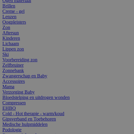
Ogen materiaal
Brillen
Creme - gel
Lenzen
Oogpleisters
Zon
Aftersun
Kinderen
Lichaam
Lippen zon
Ski
Voorbereiding zon
Zelfbruiner
Zonnebank
Zwangerschap en Baby
Accessoires
Mama
Verzorging Baby
Bloedstelping en uitdrogen wonden
Compressen
EHBO
Cold - Hot therapie - warm/koud
Gipsverband en Toebehoren
Medische hulpmiddelen
Podologie