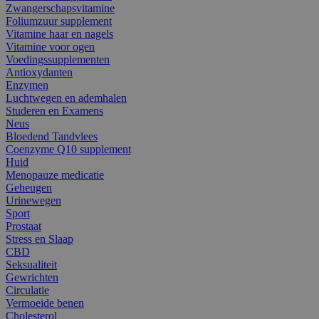
Zwangerschapsvitamine
Foliumzuur supplement
Vitamine haar en nagels
Vitamine voor ogen
Voedingssupplementen
Antioxydanten
Enzymen
Luchtwegen en ademhalen
Studeren en Examens
Neus
Bloedend Tandvlees
Coenzyme Q10 supplement
Huid
Menopauze medicatie
Geheugen
Urinewegen
Sport
Prostaat
Stress en Slaap
CBD
Seksualiteit
Gewrichten
Circulatie
Vermoeide benen
Cholesterol