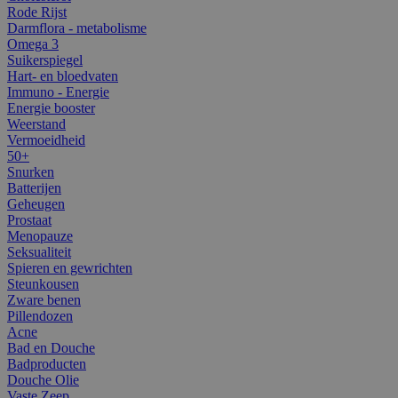
Rode Rijst
Darmflora - metabolisme
Omega 3
Suikerspiegel
Hart- en bloedvaten
Immuno - Energie
Energie booster
Weerstand
Vermoeidheid
50+
Snurken
Batterijen
Geheugen
Prostaat
Menopauze
Seksualiteit
Spieren en gewrichten
Steunkousen
Zware benen
Pillendozen
Acne
Bad en Douche
Badproducten
Douche Olie
Vaste Zeep