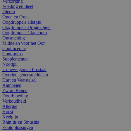
Verzorging
Voeding en dieet
Dieren
Ogen en Oren
Oogdruppels allergie
Oogdruppels Droge Ogen
Oogdruppels Glaucoom
Ontsmetting
Middelen voor het Oor
Contraceptie
Condooms
Supplementen
Noodpil
Urinewegen en Prostaat
Overige geneesmiddelen
Hart en Vaatstelsel
Aambeien
Zware Benen
Doorbloeding
Verkoudheid
Allergie
Hoest
Keelpijn
Rhinitis en Sinusitis
Zoutoplossingen