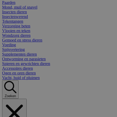
Paarden
Mond, muil of snavel
Insecten dieren
Insectenwerend
Tekentangen
Verzorging beten
Vlooien en teken
Wondzorg dieren
Gemoed en stress dieren
Voeding
Spijsvertering
Supplementen dieren
Ontworming en parasieten
Spieren en gewrichten dieren
Accessoires dieren
Ogen en oren dieren
Vacht, huid of pluimen
Zoeken