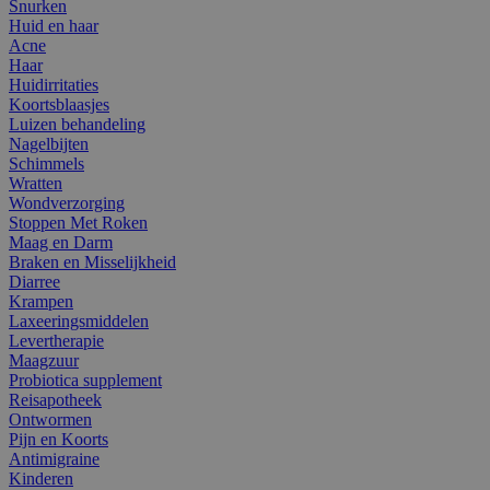
Snurken
Huid en haar
Acne
Haar
Huidirritaties
Koortsblaasjes
Luizen behandeling
Nagelbijten
Schimmels
Wratten
Wondverzorging
Stoppen Met Roken
Maag en Darm
Braken en Misselijkheid
Diarree
Krampen
Laxeeringsmiddelen
Levertherapie
Maagzuur
Probiotica supplement
Reisapotheek
Ontwormen
Pijn en Koorts
Antimigraine
Kinderen