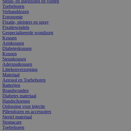
Steun- en inlegzolen en voeten
Toebehoren
Verbanddozen
Ergonomie
Fixatie, pleisters en spray
Fixatiewindels
Gespecialiseerde wondzorg
Kousen
Armkousen
Diabeteskousen
Kousen
Steunkousen
Aderspatkousen
Littekenverzorging
Materiaal
Aerosol en Toebehoren
Batterijen
Brandwonden
Diabetes materiaal
Handschoenen
Oplossing voor injectie
Pillendozen en accessoires
Steriel materiaal
Stomacare
Toebehoren