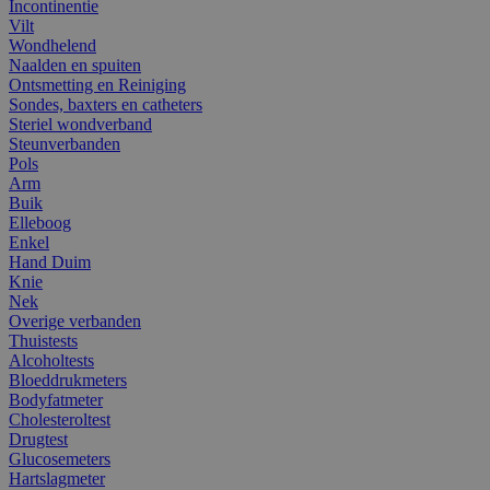
Incontinentie
Vilt
Wondhelend
Naalden en spuiten
Ontsmetting en Reiniging
Sondes, baxters en catheters
Steriel wondverband
Steunverbanden
Pols
Arm
Buik
Elleboog
Enkel
Hand Duim
Knie
Nek
Overige verbanden
Thuistests
Alcoholtests
Bloeddrukmeters
Bodyfatmeter
Cholesteroltest
Drugtest
Glucosemeters
Hartslagmeter