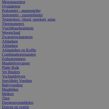
Menopauzetest
Ovulatietest
Pedometer - stappenteller
Spirometer - zuurstofmeter
Teststroken : bloed, speeksel, urine
Thermometers
Vruchtbaarheidstests
Weegschaal
Zwangerschapstests
Afslanken
Afslanken
Afslankthee en Koffie
Combinatiepreparaten
Eetlustremmers
Maaltijdvervanger
Platte Buik
Vet Binders
Vochtafdrijvers
Specifieke Voeding
Babyvoeding
Maaltijden
Melken
Thee
Diergeneesmiddelen
Duiven en vogels