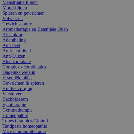
Menstruatie Pijnen
Mond Pijnen
Spieren en gewrichten
Volwassen
Gewichtscontrole
Aromatherapie en Essentiele Olien
Afslanking
Ademhaling
Anti-beet
Anti-haaruitval
Anti-Luizen
Bloedcirculatie
Complex - combinaties
Dagelijks welzijn
Essentiële oliën
Gewrichten & spieren
Huidverzorging
Verstuiver
Bachbloesem
Fytotherapie
Gemmotherapie
Homeopathie
Tubes Granules-Globuli
Tandpasta homeopathie
Micro-immunotherapie