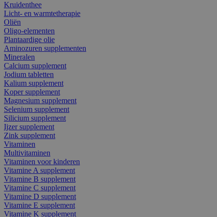
Kruidenthee
Licht- en warmtetherapie
Oliën
Oligo-elementen
Plantaardige olie
Aminozuren supplementen
Mineralen
Calcium supplement
Jodium tabletten
Kalium supplement
Koper supplement
Magnesium supplement
Selenium supplement
Silicium supplement
Ijzer supplement
Zink supplement
Vitaminen
Multivitaminen
Vitaminen voor kinderen
Vitamine A supplement
Vitamine B supplement
Vitamine C supplement
Vitamine D supplement
Vitamine E supplement
Vitamine K supplement