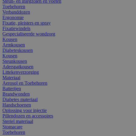
Steun- en inlegzolen en voeten
Toebehoren
Verbanddozen
Ergonomie
Fixatie, pleisters en spray
Fixatiewindels
Gespecialiseerde wondzorg
Kousen
Armkousen
Diabeteskousen
Kousen
Steunkousen
Aderspatkousen
Littekenverzorging
Materiaal
Aerosol en Toebehoren
Batterijen
Brandwonden
Diabetes materiaal
Handschoenen
Oplossing voor injectie
Pillendozen en accessoires
Steriel materiaal
Stomacare
Toebehoren