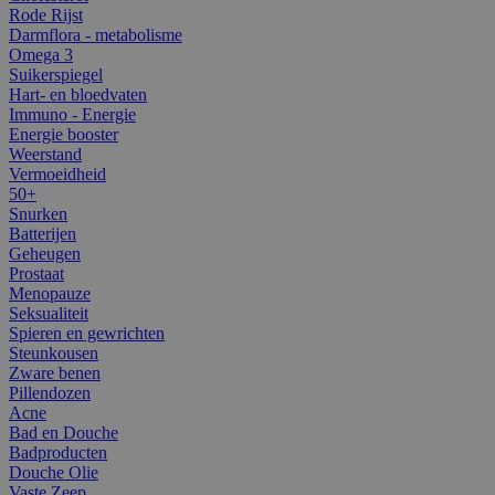
Rode Rijst
Darmflora - metabolisme
Omega 3
Suikerspiegel
Hart- en bloedvaten
Immuno - Energie
Energie booster
Weerstand
Vermoeidheid
50+
Snurken
Batterijen
Geheugen
Prostaat
Menopauze
Seksualiteit
Spieren en gewrichten
Steunkousen
Zware benen
Pillendozen
Acne
Bad en Douche
Badproducten
Douche Olie
Vaste Zeep