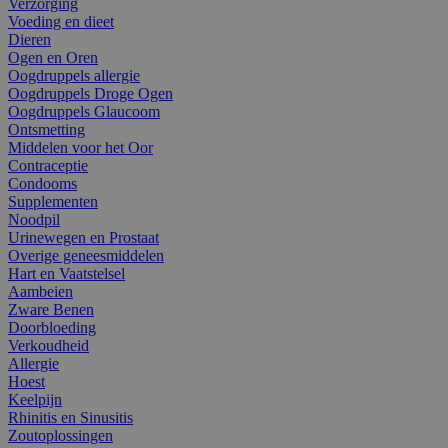
Verzorging
Voeding en dieet
Dieren
Ogen en Oren
Oogdruppels allergie
Oogdruppels Droge Ogen
Oogdruppels Glaucoom
Ontsmetting
Middelen voor het Oor
Contraceptie
Condooms
Supplementen
Noodpil
Urinewegen en Prostaat
Overige geneesmiddelen
Hart en Vaatstelsel
Aambeien
Zware Benen
Doorbloeding
Verkoudheid
Allergie
Hoest
Keelpijn
Rhinitis en Sinusitis
Zoutoplossingen