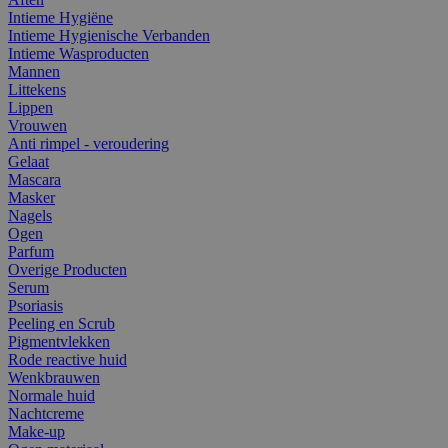
Intieme Hygiëne
Intieme Hygienische Verbanden
Intieme Wasproducten
Mannen
Littekens
Lippen
Vrouwen
Anti rimpel - veroudering
Gelaat
Mascara
Masker
Nagels
Ogen
Parfum
Overige Producten
Serum
Psoriasis
Peeling en Scrub
Pigmentvlekken
Rode reactive huid
Wenkbrauwen
Normale huid
Nachtcreme
Make-up