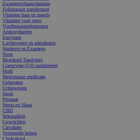
Zwangerschapsvitamine
Foliumzuur supplement
Vitamine haar en nagels
Vitamine voor ogen
Voedingssupplementen
Antioxydanten
Enzymen
Luchtwegen en ademhalen
Studeren en Examens
Neus
Bloedend Tandvlees
Coenzyme Q10 supplement
Huid
Menopauze medicatie
Geheugen
Urinewegen
Sport
Prostaat
Stress en Slaap
CBD
Seksualiteit
Gewrichten
Circulatie
Vermoeide benen
Cholesterol