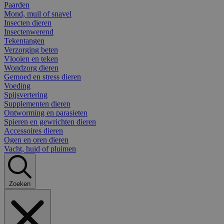
Paarden
Mond, muil of snavel
Insecten dieren
Insectenwerend
Tekentangen
Verzorging beten
Vlooien en teken
Wondzorg dieren
Gemoed en stress dieren
Voeding
Spijsvertering
Supplementen dieren
Ontworming en parasieten
Spieren en gewrichten dieren
Accessoires dieren
Ogen en oren dieren
Vacht, huid of pluimen
Zoeken