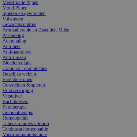
Menstruatie Pijnen
Mond Pijnen
Spieren en gewrichten
Volwassen
Gewichtscontrole
Aromatherapie en Essentiele Olien
Afslanking
Ademhaling
Anti-beet
Anti-haaruitval
Anti-Luizen
Bloedcirculatie
Complex - combinaties
Dagelijks welzijn
Essentiële oliën
Gewrichten & spieren
Huidverzorging
Verstuiver
Bachbloesem
Fytotherapie
Gemmotherapie
Homeopathie
Tubes Granules-Globuli
Tandpasta homeopathie
Micro-immunotherapie