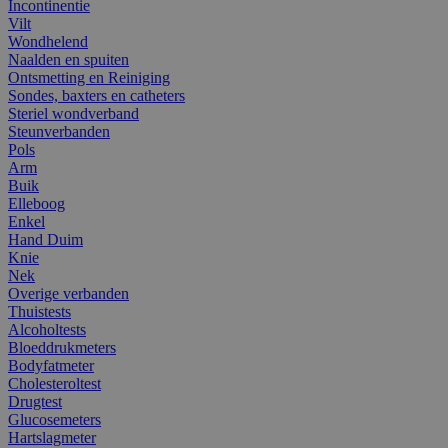
Incontinentie
Vilt
Wondhelend
Naalden en spuiten
Ontsmetting en Reiniging
Sondes, baxters en catheters
Steriel wondverband
Steunverbanden
Pols
Arm
Buik
Elleboog
Enkel
Hand Duim
Knie
Nek
Overige verbanden
Thuistests
Alcoholtests
Bloeddrukmeters
Bodyfatmeter
Cholesteroltest
Drugtest
Glucosemeters
Hartslagmeter