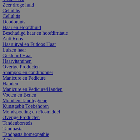
Zeer droge huid
Cellulitis
Cellulitis
Deodorants
Haar en Hoofdhuid
Beschadigd haar en hoofdirritatie
Anti Roos
Haaruitval en Futloos Haar
Luizen haar
Gekleurd Haar
Haarvitaminen
Overige Producten
Shampoo en conditionner
Manicure en Pedicure
Handen
Manicure en Pedicure/Handen
Voeten en Benen
Mond en Tandhygiëne
Kunstgebit Toebehoren
Mondspoeling en Flosmiddel
Overige Producten
Tandenborstels
Tandpasta
Tandpasta homeopathie
Aften