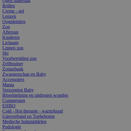
Ogen materiaal
Brillen
Creme - gel
Lenzen
Oogpleisters
Zon
Aftersun
Kinderen
Lichaam
Lippen zon
Ski
Voorbereiding zon
Zelfbruiner
Zonnebank
Zwangerschap en Baby
Accessoires
Mama
Verzorging Baby
Bloedstelping en uitdrogen wonden
Compressen
EHBO
Cold - Hot therapie - warm/koud
Gipsverband en Toebehoren
Medische hulpmiddelen
Podologie