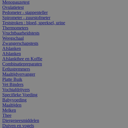
Menopauzetest
Ovulatietest
Pedometer - stappenteller
Spirometer - zuurstofmeter
Teststroken : bloed, speeksel, urine
Thermometers
Vruchtbaarheidstests
Weegschaal
Zwangerschapstests
Afslanken
Afslanken
Afslankthee en Koffie
Combinatiepreparaten
Eetlustremmers
Maaltijdvervanger
Platte Buik
Vet Binders
Vochtafdrijvers
Specifieke Voeding
Babyvoeding
Maaltijden
Melken
Thee
Diergeneesmiddelen
Duiven en vogels