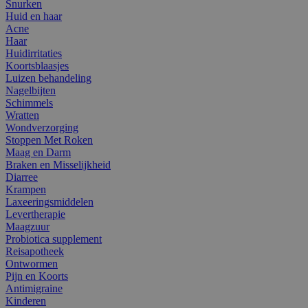
Snurken
Huid en haar
Acne
Haar
Huidirritaties
Koortsblaasjes
Luizen behandeling
Nagelbijten
Schimmels
Wratten
Wondverzorging
Stoppen Met Roken
Maag en Darm
Braken en Misselijkheid
Diarree
Krampen
Laxeeringsmiddelen
Levertherapie
Maagzuur
Probiotica supplement
Reisapotheek
Ontwormen
Pijn en Koorts
Antimigraine
Kinderen