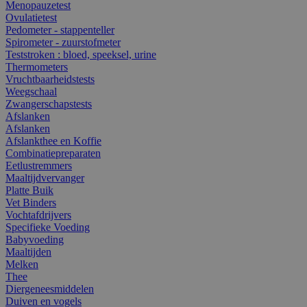
Menopauzetest
Ovulatietest
Pedometer - stappenteller
Spirometer - zuurstofmeter
Teststroken : bloed, speeksel, urine
Thermometers
Vruchtbaarheidstests
Weegschaal
Zwangerschapstests
Afslanken
Afslanken
Afslankthee en Koffie
Combinatiepreparaten
Eetlustremmers
Maaltijdvervanger
Platte Buik
Vet Binders
Vochtafdrijvers
Specifieke Voeding
Babyvoeding
Maaltijden
Melken
Thee
Diergeneesmiddelen
Duiven en vogels