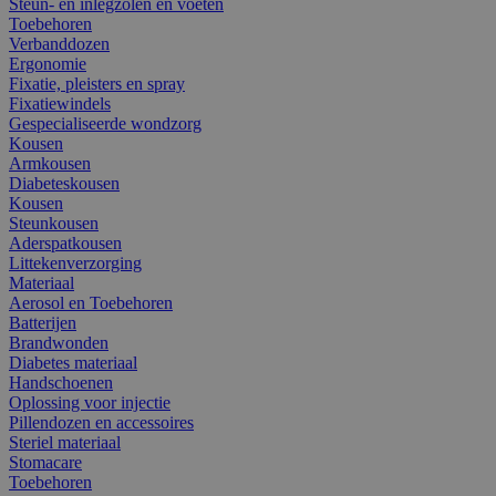
Steun- en inlegzolen en voeten
Toebehoren
Verbanddozen
Ergonomie
Fixatie, pleisters en spray
Fixatiewindels
Gespecialiseerde wondzorg
Kousen
Armkousen
Diabeteskousen
Kousen
Steunkousen
Aderspatkousen
Littekenverzorging
Materiaal
Aerosol en Toebehoren
Batterijen
Brandwonden
Diabetes materiaal
Handschoenen
Oplossing voor injectie
Pillendozen en accessoires
Steriel materiaal
Stomacare
Toebehoren