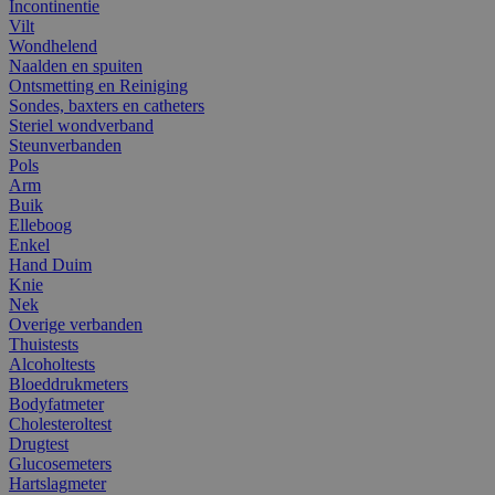
Incontinentie
Vilt
Wondhelend
Naalden en spuiten
Ontsmetting en Reiniging
Sondes, baxters en catheters
Steriel wondverband
Steunverbanden
Pols
Arm
Buik
Elleboog
Enkel
Hand Duim
Knie
Nek
Overige verbanden
Thuistests
Alcoholtests
Bloeddrukmeters
Bodyfatmeter
Cholesteroltest
Drugtest
Glucosemeters
Hartslagmeter