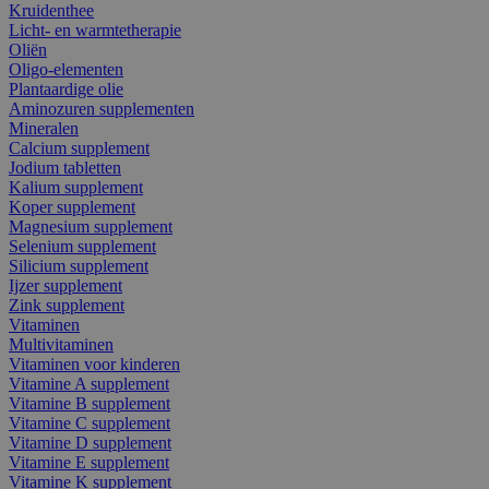
Kruidenthee
Licht- en warmtetherapie
Oliën
Oligo-elementen
Plantaardige olie
Aminozuren supplementen
Mineralen
Calcium supplement
Jodium tabletten
Kalium supplement
Koper supplement
Magnesium supplement
Selenium supplement
Silicium supplement
Ijzer supplement
Zink supplement
Vitaminen
Multivitaminen
Vitaminen voor kinderen
Vitamine A supplement
Vitamine B supplement
Vitamine C supplement
Vitamine D supplement
Vitamine E supplement
Vitamine K supplement