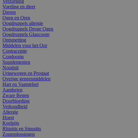
Verzorging
Voeding en dieet
Dieren
Ogen en Oren
Oogdruppels allergie
Oogdruppels Droge Ogen
Oogdruppels Glaucoom
Ontsmetting
Middelen voor het Oor
Contraceptie
Condooms
Supplementen
Noodpil
Urinewegen en Prostaat
Overige geneesmiddelen
Hart en Vaatstelsel
Aambeien
Zware Benen
Doorbloeding
Verkoudheid
Allergie
Hoest
Keelpijn
Rhinitis en Sinusitis
Zoutoplossingen