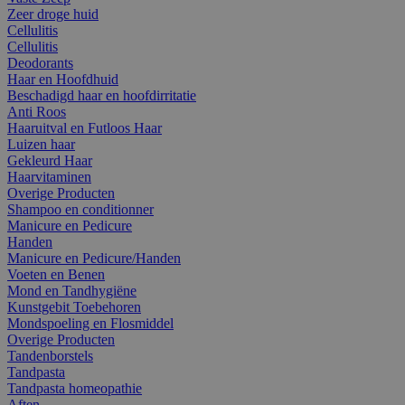
Zeer droge huid
Cellulitis
Cellulitis
Deodorants
Haar en Hoofdhuid
Beschadigd haar en hoofdirritatie
Anti Roos
Haaruitval en Futloos Haar
Luizen haar
Gekleurd Haar
Haarvitaminen
Overige Producten
Shampoo en conditionner
Manicure en Pedicure
Handen
Manicure en Pedicure/Handen
Voeten en Benen
Mond en Tandhygiëne
Kunstgebit Toebehoren
Mondspoeling en Flosmiddel
Overige Producten
Tandenborstels
Tandpasta
Tandpasta homeopathie
Aften