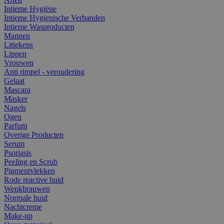
Intieme Hygiëne
Intieme Hygienische Verbanden
Intieme Wasproducten
Mannen
Littekens
Lippen
Vrouwen
Anti rimpel - veroudering
Gelaat
Mascara
Masker
Nagels
Ogen
Parfum
Overige Producten
Serum
Psoriasis
Peeling en Scrub
Pigmentvlekken
Rode reactive huid
Wenkbrauwen
Normale huid
Nachtcreme
Make-up