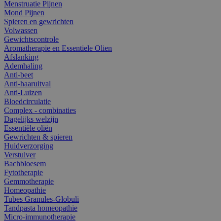
Menstruatie Pijnen
Mond Pijnen
Spieren en gewrichten
Volwassen
Gewichtscontrole
Aromatherapie en Essentiele Olien
Afslanking
Ademhaling
Anti-beet
Anti-haaruitval
Anti-Luizen
Bloedcirculatie
Complex - combinaties
Dagelijks welzijn
Essentiële oliën
Gewrichten & spieren
Huidverzorging
Verstuiver
Bachbloesem
Fytotherapie
Gemmotherapie
Homeopathie
Tubes Granules-Globuli
Tandpasta homeopathie
Micro-immunotherapie