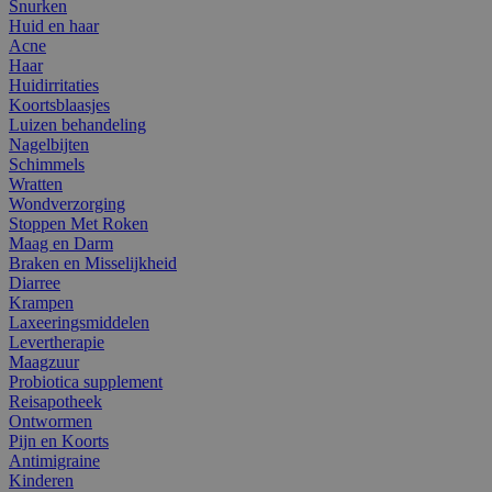
Snurken
Huid en haar
Acne
Haar
Huidirritaties
Koortsblaasjes
Luizen behandeling
Nagelbijten
Schimmels
Wratten
Wondverzorging
Stoppen Met Roken
Maag en Darm
Braken en Misselijkheid
Diarree
Krampen
Laxeeringsmiddelen
Levertherapie
Maagzuur
Probiotica supplement
Reisapotheek
Ontwormen
Pijn en Koorts
Antimigraine
Kinderen