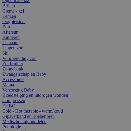
Ogen materiaal
Brillen
Creme - gel
Lenzen
Oogpleisters
Zon
Aftersun
Kinderen
Lichaam
Lippen zon
Ski
Voorbereiding zon
Zelfbruiner
Zonnebank
Zwangerschap en Baby
Accessoires
Mama
Verzorging Baby
Bloedstelping en uitdrogen wonden
Compressen
EHBO
Cold - Hot therapie - warm/koud
Gipsverband en Toebehoren
Medische hulpmiddelen
Podologie