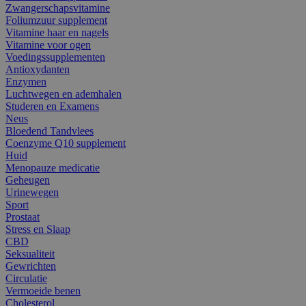
Zwangerschapsvitamine
Foliumzuur supplement
Vitamine haar en nagels
Vitamine voor ogen
Voedingssupplementen
Antioxydanten
Enzymen
Luchtwegen en ademhalen
Studeren en Examens
Neus
Bloedend Tandvlees
Coenzyme Q10 supplement
Huid
Menopauze medicatie
Geheugen
Urinewegen
Sport
Prostaat
Stress en Slaap
CBD
Seksualiteit
Gewrichten
Circulatie
Vermoeide benen
Cholesterol