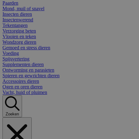
Paarden
Mond, muil of snavel
Insecten dieren
Insectenwerend
Tekentangen
Verzorging beten
Vlooien en teken
Wondzorg dieren
Gemoed en stress dieren
Voeding
Spijsvertering
Supplementen dieren
Ontworming en parasieten
Spieren en gewrichten dieren
Accessoires dieren
Ogen en oren dieren
Vacht, huid of pluimen
Zoeken