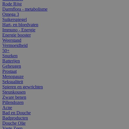
Rode Rijst
Darmflora - metabolisme
Omega 3
Suikerspiegel
Hart- en bloedvaten
Immuno - Energie
Energie booster
Weerstand
Vermoeidheid
50+
Snurken
Batterijen
Geheugen
Prostaat
Menopauze
Seksualiteit
Spieren en gewrichten
Steunkousen
Zware benen
Pillendozen
Acne
Bad en Douche
Badproducten
Douche Olie
Vaste Zeep