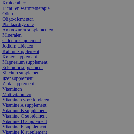
Kruidenthee
Licht- en warmtetherapie
Oliën
Oligo-elementen
Plantaardige olie
Aminozuren supplementen
Mineralen
Calcium supplement
Jodium tabletten
Kalium supplement
Koper supplement
Magnesium supplement
Selenium supplement
Silicium supplement
Ijzer supplement
Zink supplement
Vitaminen
Multivitaminen
Vitaminen voor kinderen
Vitamine A supplement
Vitamine B supplement
Vitamine C supplement
Vitamine D supplement
Vitamine E supplement
Vitamine K supplement