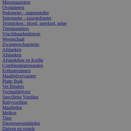
Menopauzetest
Ovulatietest
Pedometer - stappenteller
Spirometer - zuurstofmeter
Teststroken : bloed, speeksel, urine
Thermometers
Vruchtbaarheidstests
Weegschaal
Zwangerschapstests
Afslanken
Afslanken
Afslankthee en Koffie
Combinatiepreparaten
Eetlustremmers
Maaltijdvervanger
Platte Buik
Vet Binders
Vochtafdrijvers
Specifieke Voeding
Babyvoeding
Maaltijden
Melken
Thee
Diergeneesmiddelen
Duiven en vogels