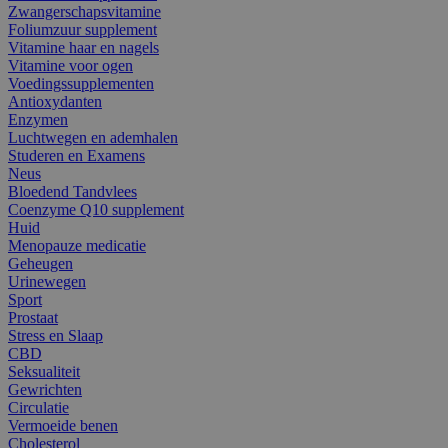
Zwangerschapsvitamine
Foliumzuur supplement
Vitamine haar en nagels
Vitamine voor ogen
Voedingssupplementen
Antioxydanten
Enzymen
Luchtwegen en ademhalen
Studeren en Examens
Neus
Bloedend Tandvlees
Coenzyme Q10 supplement
Huid
Menopauze medicatie
Geheugen
Urinewegen
Sport
Prostaat
Stress en Slaap
CBD
Seksualiteit
Gewrichten
Circulatie
Vermoeide benen
Cholesterol