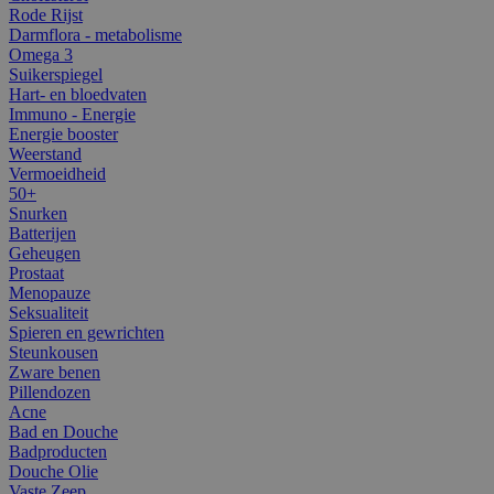
Rode Rijst
Darmflora - metabolisme
Omega 3
Suikerspiegel
Hart- en bloedvaten
Immuno - Energie
Energie booster
Weerstand
Vermoeidheid
50+
Snurken
Batterijen
Geheugen
Prostaat
Menopauze
Seksualiteit
Spieren en gewrichten
Steunkousen
Zware benen
Pillendozen
Acne
Bad en Douche
Badproducten
Douche Olie
Vaste Zeep