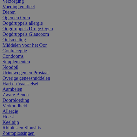
Verzorging
Voeding en dieet
Dieren
Ogen en Oren
Oogdruppels allergie
Oogdruppels Droge Ogen
Oogdruppels Glaucoom
Ontsmetting
Middelen voor het Oor
Contraceptie
Condooms
Supplementen
Noodpil
Urinewegen en Prostaat
Overige geneesmiddelen
Hart en Vaatstelsel
Aambeien
Zware Benen
Doorbloeding
Verkoudheid
Allergie
Hoest
Keelpijn
Rhinitis en Sinusitis
Zoutoplossingen