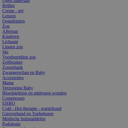
Ogen materiaal
Brillen
Creme - gel
Lenzen
Oogpleisters
Zon
Aftersun
Kinderen
Lichaam
Lippen zon
Ski
Voorbereiding zon
Zelfbruiner
Zonnebank
Zwangerschap en Baby
Accessoires
Mama
Verzorging Baby
Bloedstelping en uitdrogen wonden
Compressen
EHBO
Cold - Hot therapie - warm/koud
Gipsverband en Toebehoren
Medische hulpmiddelen
Podologie