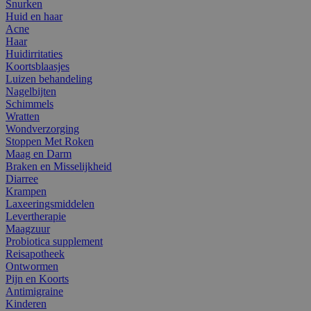
Snurken
Huid en haar
Acne
Haar
Huidirritaties
Koortsblaasjes
Luizen behandeling
Nagelbijten
Schimmels
Wratten
Wondverzorging
Stoppen Met Roken
Maag en Darm
Braken en Misselijkheid
Diarree
Krampen
Laxeeringsmiddelen
Levertherapie
Maagzuur
Probiotica supplement
Reisapotheek
Ontwormen
Pijn en Koorts
Antimigraine
Kinderen