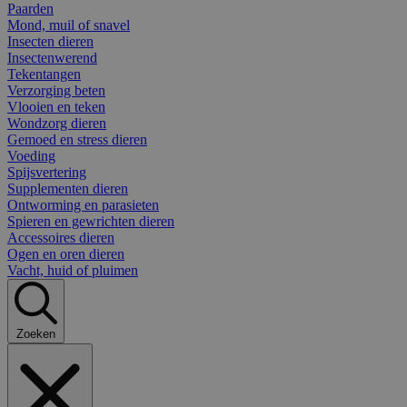
Paarden
Mond, muil of snavel
Insecten dieren
Insectenwerend
Tekentangen
Verzorging beten
Vlooien en teken
Wondzorg dieren
Gemoed en stress dieren
Voeding
Spijsvertering
Supplementen dieren
Ontworming en parasieten
Spieren en gewrichten dieren
Accessoires dieren
Ogen en oren dieren
Vacht, huid of pluimen
Zoeken