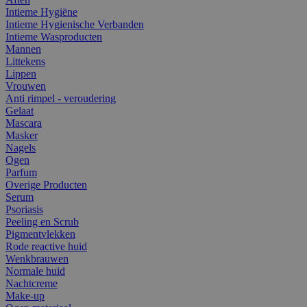
Intieme Hygiëne
Intieme Hygienische Verbanden
Intieme Wasproducten
Mannen
Littekens
Lippen
Vrouwen
Anti rimpel - veroudering
Gelaat
Mascara
Masker
Nagels
Ogen
Parfum
Overige Producten
Serum
Psoriasis
Peeling en Scrub
Pigmentvlekken
Rode reactive huid
Wenkbrauwen
Normale huid
Nachtcreme
Make-up