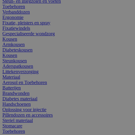
Steun- en inlegzolen en voeten
Toebehoren
Verbanddozen
Ergonomie
Fixatie, pleisters en spray
Fixatiewindels
Gespecialiseerde wondzorg
Kousen
Armkousen
Diabeteskousen
Kousen
Steunkousen
Aderspatkousen
Littekenverzorging
Materiaal
Aerosol en Toebehoren
Batterijen
Brandwonden
Diabetes materiaal
Handschoenen
Oplossing voor injectie
Pillendozen en accessoires
Steriel materiaal
Stomacare
Toebehoren