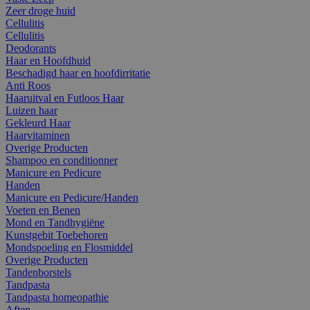
Zeer droge huid
Cellulitis
Cellulitis
Deodorants
Haar en Hoofdhuid
Beschadigd haar en hoofdirritatie
Anti Roos
Haaruitval en Futloos Haar
Luizen haar
Gekleurd Haar
Haarvitaminen
Overige Producten
Shampoo en conditionner
Manicure en Pedicure
Handen
Manicure en Pedicure/Handen
Voeten en Benen
Mond en Tandhygiëne
Kunstgebit Toebehoren
Mondspoeling en Flosmiddel
Overige Producten
Tandenborstels
Tandpasta
Tandpasta homeopathie
Aften