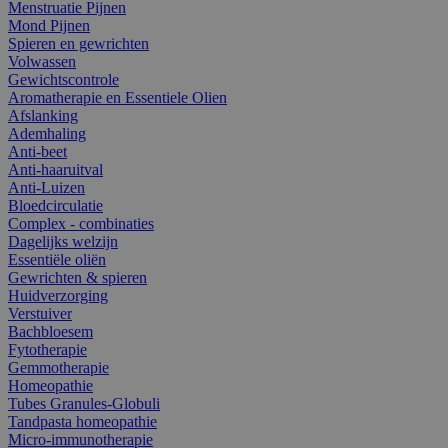
Menstruatie Pijnen
Mond Pijnen
Spieren en gewrichten
Volwassen
Gewichtscontrole
Aromatherapie en Essentiele Olien
Afslanking
Ademhaling
Anti-beet
Anti-haaruitval
Anti-Luizen
Bloedcirculatie
Complex - combinaties
Dagelijks welzijn
Essentiële oliën
Gewrichten & spieren
Huidverzorging
Verstuiver
Bachbloesem
Fytotherapie
Gemmotherapie
Homeopathie
Tubes Granules-Globuli
Tandpasta homeopathie
Micro-immunotherapie