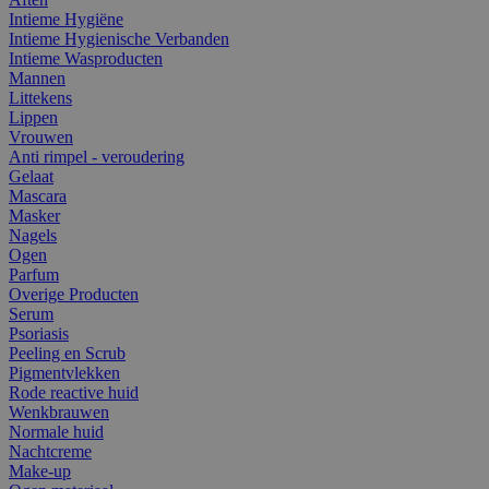
Intieme Hygiëne
Intieme Hygienische Verbanden
Intieme Wasproducten
Mannen
Littekens
Lippen
Vrouwen
Anti rimpel - veroudering
Gelaat
Mascara
Masker
Nagels
Ogen
Parfum
Overige Producten
Serum
Psoriasis
Peeling en Scrub
Pigmentvlekken
Rode reactive huid
Wenkbrauwen
Normale huid
Nachtcreme
Make-up