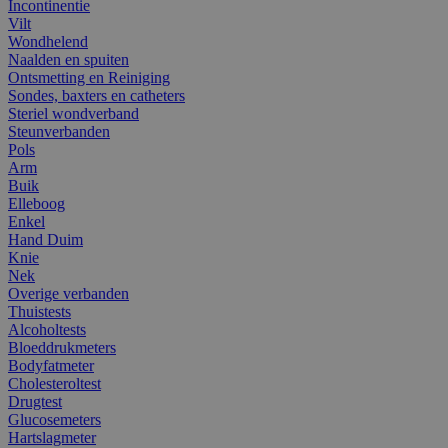
Incontinentie
Vilt
Wondhelend
Naalden en spuiten
Ontsmetting en Reiniging
Sondes, baxters en catheters
Steriel wondverband
Steunverbanden
Pols
Arm
Buik
Elleboog
Enkel
Hand Duim
Knie
Nek
Overige verbanden
Thuistests
Alcoholtests
Bloeddrukmeters
Bodyfatmeter
Cholesteroltest
Drugtest
Glucosemeters
Hartslagmeter