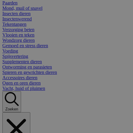
Paarden
Mond, muil of snavel
Insecten dieren
Insectenwerend
Tekentangen
Verzorging beten
Vlooien en teken
Wondzorg dieren
Gemoed en stress dieren
Voeding
Spijsvertering
Supplementen dieren
Ontworming en parasieten
Spieren en gewrichten dieren
Accessoires dieren
Ogen en oren dieren
Vacht, huid of pluimen
Zoeken