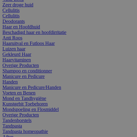
Zeer droge huid
Cellulitis
Cellulitis
Deodorants
Haar en Hoofdhuid
Beschadigd haar en hoofdirritatie
Anti Roos
Haaruitval en Futloos Haar
Luizen haar
Gekleurd Haar
Haarvitaminen
Overige Producten
Shampoo en conditionner
Manicure en Pedicure
Handen
Manicure en Pedicure/Handen
Voeten en Benen
Mond en Tandhygiëne
Kunstgebit Toebehoren
Mondspoeling en Flosmiddel
Overige Producten
Tandenborstels
Tandpasta
Tandpasta homeopathie
Aften