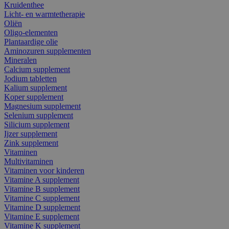
Kruidenthee
Licht- en warmtetherapie
Oliën
Oligo-elementen
Plantaardige olie
Aminozuren supplementen
Mineralen
Calcium supplement
Jodium tabletten
Kalium supplement
Koper supplement
Magnesium supplement
Selenium supplement
Silicium supplement
Ijzer supplement
Zink supplement
Vitaminen
Multivitaminen
Vitaminen voor kinderen
Vitamine A supplement
Vitamine B supplement
Vitamine C supplement
Vitamine D supplement
Vitamine E supplement
Vitamine K supplement