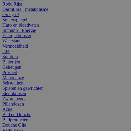
Rode Rijst
Darmflora - metabolisme
Omega 3
Suikerspiegel
Hart- en bloedvaten
Immuno - Energie
Energie booster
Weerstand
Vermoeidheid
50+
Snurken
Batterijen
Geheugen
Prostaat
Menopauze
Seksualiteit
Spieren en gewrichten
Steunkousen
Zware benen
Pillendozen
Acne
Bad en Douche
Badproducten
Douche Olie
Vaste Zeep