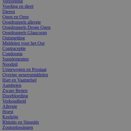
Verzorging
Voeding en dieet
Dieren
Ogen en Oren
Oogdruppels allergie
Oogdruppels Droge Ogen
Oogdruppels Glaucoom
Ontsmetting
Middelen voor het Oor
Contraceptie
Condooms
Supplementen
Noodpil
Urinewegen en Prostaat
Overige geneesmiddelen
Hart en Vaatstelsel
Aambeien
Zware Benen
Doorbloeding
Verkoudheid
Allergie
Hoest
Keelpijn
Rhinitis en Sinusitis
Zoutoplossingen