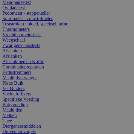
Menopauzetest
Ovulatietest
Pedometer - stappenteller
Spirometer - zuurstofmeter
Teststroken : bloed, speeksel, urine
Thermometers
Vruchtbaarheidstests
Weegschaal
Zwangerschapstests
Afslanken
Afslanken
Afslankthee en Koffie
Combinatiepreparaten
Eetlustremmers
Maaltijdvervanger
Platte Buik
Vet Binders
Vochtafdrijvers
Specifieke Voeding
Babyvoeding
Maaltijden
Melken
Thee
Diergeneesmiddelen
Duiven en vogels