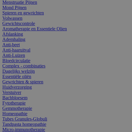
Menstruatie Pijnen
Mond Pijnen
Spieren en gewrichten
Volwassen
Gewichtscontrole
Aromatherapie en Essentiele Olien
Afslanking
Ademhaling
Anti-beet
Anti-haaruitval
Anti-Luizen
Bloedcirculatie
Complex - combinaties
Dagelijks welzijn
Essentiële oliën
Gewrichten & spieren
Huidverzorging
Verstuiver
Bachbloesem
Fytotherapie
Gemmotherapie
Homeopathie
Tubes Granules-Globuli
Tandpasta homeopathie
Micro-immunotherapie