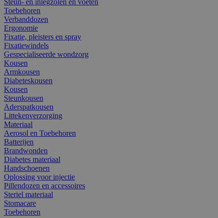
Steun- en inlegzolen en voeten
Toebehoren
Verbanddozen
Ergonomie
Fixatie, pleisters en spray
Fixatiewindels
Gespecialiseerde wondzorg
Kousen
Armkousen
Diabeteskousen
Kousen
Steunkousen
Aderspatkousen
Littekenverzorging
Materiaal
Aerosol en Toebehoren
Batterijen
Brandwonden
Diabetes materiaal
Handschoenen
Oplossing voor injectie
Pillendozen en accessoires
Steriel materiaal
Stomacare
Toebehoren