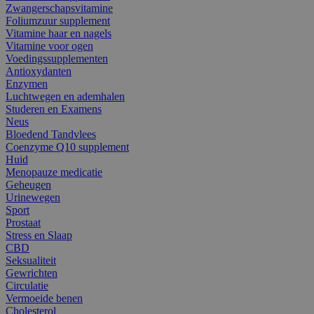
Zwangerschapsvitamine
Foliumzuur supplement
Vitamine haar en nagels
Vitamine voor ogen
Voedingssupplementen
Antioxydanten
Enzymen
Luchtwegen en ademhalen
Studeren en Examens
Neus
Bloedend Tandvlees
Coenzyme Q10 supplement
Huid
Menopauze medicatie
Geheugen
Urinewegen
Sport
Prostaat
Stress en Slaap
CBD
Seksualiteit
Gewrichten
Circulatie
Vermoeide benen
Cholesterol