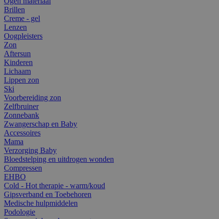
Ogen materiaal
Brillen
Creme - gel
Lenzen
Oogpleisters
Zon
Aftersun
Kinderen
Lichaam
Lippen zon
Ski
Voorbereiding zon
Zelfbruiner
Zonnebank
Zwangerschap en Baby
Accessoires
Mama
Verzorging Baby
Bloedstelping en uitdrogen wonden
Compressen
EHBO
Cold - Hot therapie - warm/koud
Gipsverband en Toebehoren
Medische hulpmiddelen
Podologie