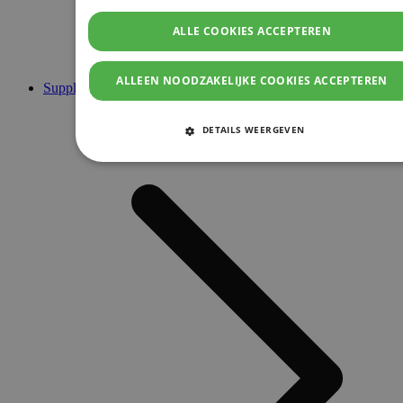
ALLE COOKIES ACCEPTEREN
ALLEEN NOODZAKELIJKE COOKIES ACCEPTEREN
Supplementen
DETAILS WEERGEVEN
STRIKT NOODZAKELIJKE COOKIES
PRESTATIE COOKIES
TARGETING COOKIES
FUNCTIONELE COOKIES
Strikt noodzakelijke cookies
Prestatie cookies