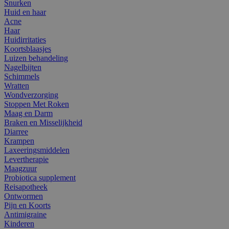
Snurken
Huid en haar
Acne
Haar
Huidirritaties
Koortsblaasjes
Luizen behandeling
Nagelbijten
Schimmels
Wratten
Wondverzorging
Stoppen Met Roken
Maag en Darm
Braken en Misselijkheid
Diarree
Krampen
Laxeeringsmiddelen
Levertherapie
Maagzuur
Probiotica supplement
Reisapotheek
Ontwormen
Pijn en Koorts
Antimigraine
Kinderen