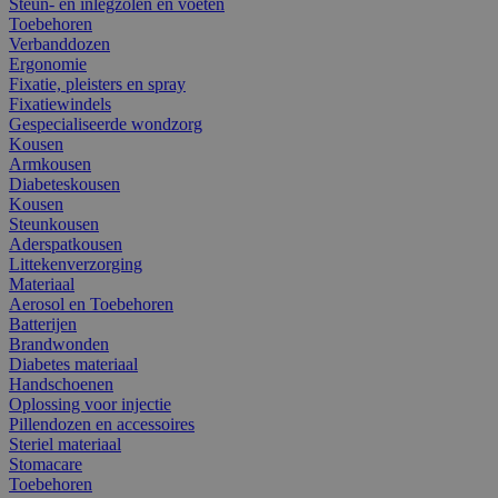
Steun- en inlegzolen en voeten
Toebehoren
Verbanddozen
Ergonomie
Fixatie, pleisters en spray
Fixatiewindels
Gespecialiseerde wondzorg
Kousen
Armkousen
Diabeteskousen
Kousen
Steunkousen
Aderspatkousen
Littekenverzorging
Materiaal
Aerosol en Toebehoren
Batterijen
Brandwonden
Diabetes materiaal
Handschoenen
Oplossing voor injectie
Pillendozen en accessoires
Steriel materiaal
Stomacare
Toebehoren