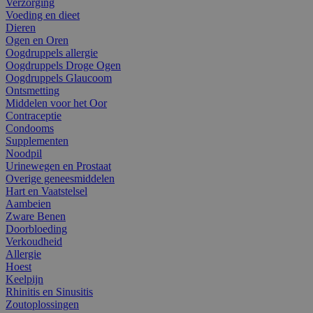
Verzorging
Voeding en dieet
Dieren
Ogen en Oren
Oogdruppels allergie
Oogdruppels Droge Ogen
Oogdruppels Glaucoom
Ontsmetting
Middelen voor het Oor
Contraceptie
Condooms
Supplementen
Noodpil
Urinewegen en Prostaat
Overige geneesmiddelen
Hart en Vaatstelsel
Aambeien
Zware Benen
Doorbloeding
Verkoudheid
Allergie
Hoest
Keelpijn
Rhinitis en Sinusitis
Zoutoplossingen