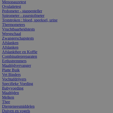
Menopauzetest
Ovulatietest
Pedometer - stappenteller
Spirometer - zuurstofmeter
Teststroken : bloed, speeksel, urine
Thermometers
Vruchtbaarheidstests
Weegschaal
Zwangerschapstests
Afslanken
Afslanken
Afslankthee en Koffie
Combinatiepreparaten
Eetlustremmers
Maaltijdvervanger
Platte Buik
Vet Binders
Vochtafdrijvers
Specifieke Voeding
Babyvoeding
Maaltijden
Melken
Thee
Diergeneesmiddelen
Duiven en vogels