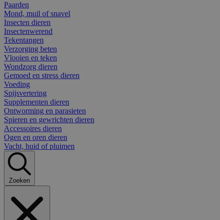
Paarden
Mond, muil of snavel
Insecten dieren
Insectenwerend
Tekentangen
Verzorging beten
Vlooien en teken
Wondzorg dieren
Gemoed en stress dieren
Voeding
Spijsvertering
Supplementen dieren
Ontworming en parasieten
Spieren en gewrichten dieren
Accessoires dieren
Ogen en oren dieren
Vacht, huid of pluimen
Zoeken