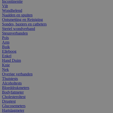
Incontinentie
Vilt
Wondhelend
Naalden en spuiten
Ontsmetting en Reiniging
Sondes, baxters en catheters
Steriel wondverband
Steunverbanden
Pols
Arm
Buik
Elleboog
Enkel
Hand Duim
Knie
Nek
Overige verbanden
Thuistests
Alcoholtests
Bloeddrukmeters
Bodyfatmeter
Cholesteroltest
Drugtest
Glucosemeters
Hartslagmeter