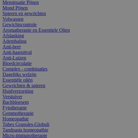
Menstruatie Pijnen
Mond Pijnen
Spieren en gewrichten
Volwassen
Gewichtscontrole
Aromatherapie en Essentiele Olien
Afslanking
Ademhaling
Anti-beet
Anti-haaruitval
Anti-Luizen
Bloedcirculatie
Complex - combinaties
Dagelijks welzijn
Essentiële oliën
Gewrichten & spieren
Huidverzorging
Verstuiver
Bachbloesem
Fytotherapie
Gemmotherapie
Homeopathie
Tubes Granules-Globuli
Tandpasta homeopathie
Micro-immunotherapie