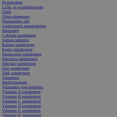
Kruidenthee
Licht- en warmtetherapie
Oliën
Oligo-elementen
Plantaardige olie
Aminozuren supplementen
Mineralen
Calcium supplement
Jodium tabletten
Kalium supplement
Koper supplement
Magnesium supplement
Selenium supplement
Silicium supplement
Ijzer supplement
Zink supplement
Vitaminen
Multivitaminen
Vitaminen voor kinderen
Vitamine A supplement
Vitamine B supplement
Vitamine C supplement
Vitamine D supplement
Vitamine E supplement
Vitamine K supplement