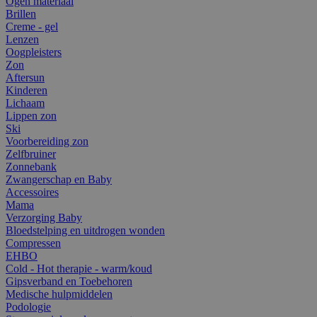
Ogen materiaal
Brillen
Creme - gel
Lenzen
Oogpleisters
Zon
Aftersun
Kinderen
Lichaam
Lippen zon
Ski
Voorbereiding zon
Zelfbruiner
Zonnebank
Zwangerschap en Baby
Accessoires
Mama
Verzorging Baby
Bloedstelping en uitdrogen wonden
Compressen
EHBO
Cold - Hot therapie - warm/koud
Gipsverband en Toebehoren
Medische hulpmiddelen
Podologie