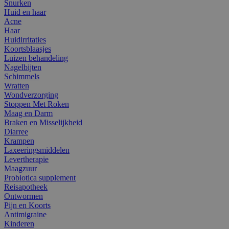
Snurken
Huid en haar
Acne
Haar
Huidirritaties
Koortsblaasjes
Luizen behandeling
Nagelbijten
Schimmels
Wratten
Wondverzorging
Stoppen Met Roken
Maag en Darm
Braken en Misselijkheid
Diarree
Krampen
Laxeeringsmiddelen
Levertherapie
Maagzuur
Probiotica supplement
Reisapotheek
Ontwormen
Pijn en Koorts
Antimigraine
Kinderen