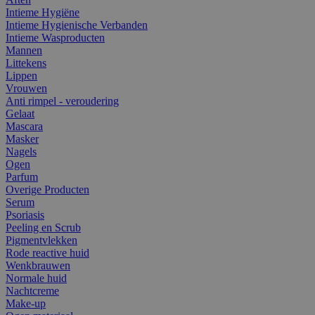
Intieme Hygiëne
Intieme Hygienische Verbanden
Intieme Wasproducten
Mannen
Littekens
Lippen
Vrouwen
Anti rimpel - veroudering
Gelaat
Mascara
Masker
Nagels
Ogen
Parfum
Overige Producten
Serum
Psoriasis
Peeling en Scrub
Pigmentvlekken
Rode reactive huid
Wenkbrauwen
Normale huid
Nachtcreme
Make-up