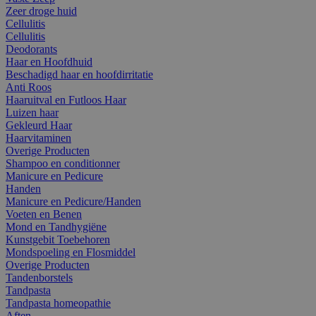
Zeer droge huid
Cellulitis
Cellulitis
Deodorants
Haar en Hoofdhuid
Beschadigd haar en hoofdirritatie
Anti Roos
Haaruitval en Futloos Haar
Luizen haar
Gekleurd Haar
Haarvitaminen
Overige Producten
Shampoo en conditionner
Manicure en Pedicure
Handen
Manicure en Pedicure/Handen
Voeten en Benen
Mond en Tandhygiëne
Kunstgebit Toebehoren
Mondspoeling en Flosmiddel
Overige Producten
Tandenborstels
Tandpasta
Tandpasta homeopathie
Aften