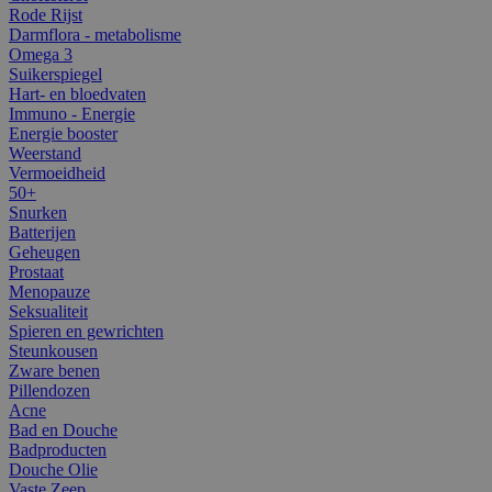
Rode Rijst
Darmflora - metabolisme
Omega 3
Suikerspiegel
Hart- en bloedvaten
Immuno - Energie
Energie booster
Weerstand
Vermoeidheid
50+
Snurken
Batterijen
Geheugen
Prostaat
Menopauze
Seksualiteit
Spieren en gewrichten
Steunkousen
Zware benen
Pillendozen
Acne
Bad en Douche
Badproducten
Douche Olie
Vaste Zeep