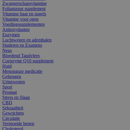
Zwangerschapsvitamine
Foliumzuur supplement
Vitamine haar en nagels
Vitamine voor ogen
Voedingssupplementen
Antioxydanten
Enzymen
Luchtwegen en ademhalen
Studeren en Examens
Neus
Bloedend Tandvlees
Coenzyme Q10 supplement
Huid
Menopauze medicatie
Geheugen
Urinewegen
Sport
Prostaat
Stress en Slaap
CBD
Seksualiteit
Gewrichten
Circulatie
Vermoeide benen
Cholesterol